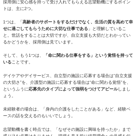
採用側に安心感を持って受け入れてもらえる志望動機にするポイン
トは、主に2つ。
1つは、「
高齢者のサポートをするだけでなく、生活の質を高めて幸
せに過ごしてもらうために大切な仕事である
」と理解しているこ
と。世話をすることは大切ですが、自立支援も大切だとわかってい
るかどうかを、採用側は見ています。
そして、もう1つは、
「命に関わる仕事をする」という覚悟を持って
いる
ことです。
デイケアやデイサービス、自立型の施設に応募する場合は“自立支援
の大切さ”を、介護型の施設に応募する場合は“命に関わる覚悟”を、
というふうに
応募先のタイプによって強弱をつけてアピール
しまし
ょう。
未経験者の場合は、「身内の介護をしたことがある」など、経験ベ
ースの話を交えるのもいいでしょう。
志望動機を書く時点では、「なぜその施設に興味を持ったか」まで
盛り込む必要はありません。現場を見る前に経営理念への共感を伝