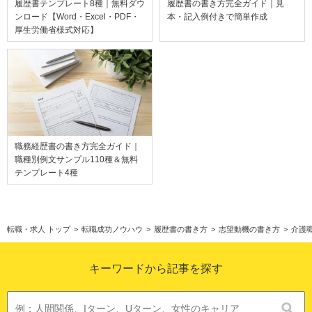
履歴書テンプレート8種｜無料ダウ
履歴書の書き方完全ガイド｜見
ンロード【Word・Excel・PDF・
本・記入例付きで簡単作成
厚生労働省様式対応】
職務経歴書の書き方完全ガイド｜
職種別例文サンプル110種＆無料
テンプレート4種
転職・求人 トップ
>
転職成功ノウハウ
>
履歴書の書き方
>
志望動機の書き方
>
介護
キーワードから記事を探す