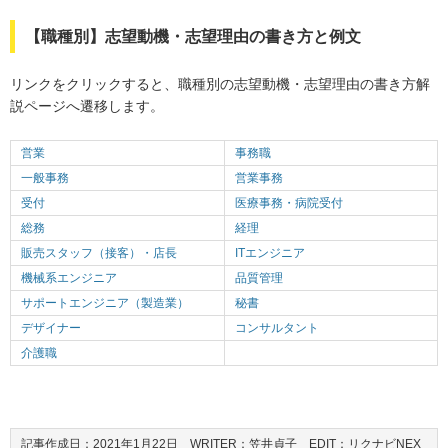
【職種別】志望動機・志望理由の書き方と例文
リンクをクリックすると、職種別の志望動機・志望理由の書き方解
説ページへ遷移します。
営業
事務職
一般事務
営業事務
受付
医療事務・病院受付
総務
経理
販売スタッフ（接客）・店長
ITエンジニア
機械系エンジニア
品質管理
サポートエンジニア（製造業）
秘書
デザイナー
コンサルタント
介護職
記事作成日：2021年1月22日 WRITER：笠井貞子 EDIT：リクナビNEX