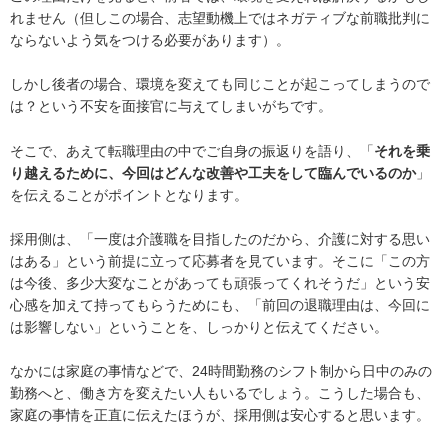
れません（但しこの場合、志望動機上ではネガティブな前職批判に
ならないよう気をつける必要があります）。
しかし後者の場合、環境を変えても同じことが起こってしまうので
は？という不安を面接官に与えてしまいがちです。
そこで、あえて転職理由の中でご自身の振返りを語り、「
それを乗
り越えるために、今回はどんな改善や工夫をして臨んでいるのか
」
を伝えることがポイントとなります。
採用側は、「一度は介護職を目指したのだから、介護に対する思い
はある」という前提に立って応募者を見ています。そこに「この方
は今後、多少大変なことがあっても頑張ってくれそうだ」という安
心感を加えて持ってもらうためにも、「前回の退職理由は、今回に
は影響しない」ということを、しっかりと伝えてください。
なかには家庭の事情などで、24時間勤務のシフト制から日中のみの
勤務へと、働き方を変えたい人もいるでしょう。こうした場合も、
家庭の事情を正直に伝えたほうが、採用側は安心すると思います。