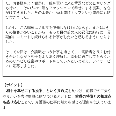
た。お客様をよく観察し、服を買いに来た背景などのヒヤリング
も行い、「その人の生活をファッションで幸せにする提案」を心
がけてきました。その工夫が、売上成績トップという成果にも結
び付きました。
しかし、この職種はノルマを優先しなければならず、また1回き
りの接客が多いことから、もっと目の前の人の変化に純粋に、長
期的にコミットし続けられる仕事がしたいと感じるようになりま
した。
そこで今回は、介護職という仕事を通じて、ご高齢者と長くお付
き合いしながら相手をより深く理解し、幸せに過ごしてもらうた
めのリハビリ提案やサポートをしていきたいと考え、デイサービ
スに応募しました。
【ポイント】
「相手を幸せにする提案」という共通点
を見つけ、前職での工夫や
やりがいを志望動機に結びつけるとともに、
前職の特徴との相違点
も盛り込む
ことで、介護職の仕事に魅力を感じる理由を伝えていま
す。