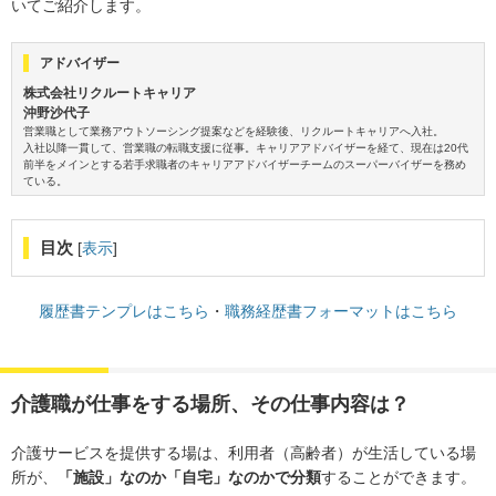
いてご紹介します。
アドバイザー
株式会社リクルートキャリア
沖野沙代子
営業職として業務アウトソーシング提案などを経験後、リクルートキャリアへ入社。
入社以降一貫して、営業職の転職支援に従事。キャリアアドバイザーを経て、現在は20代
前半をメインとする若手求職者のキャリアアドバイザーチームのスーパーバイザーを務め
ている。
目次
[
表示
]
履歴書テンプレはこちら
・
職務経歴書フォーマットはこちら
介護職が仕事をする場所、その仕事内容は？
介護サービスを提供する場は、利用者（高齢者）が生活している場
所が、
「施設」なのか「自宅」なのかで分類
することができます。