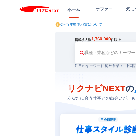
オファー
気に
ホーム
令和8年熊本地震について
1,760,000
掲載求人数
件以上
注目のキーワード
海外営業
中国
リクナビNEXT
の
あなたに合う仕事との出会いが、も
会員限定