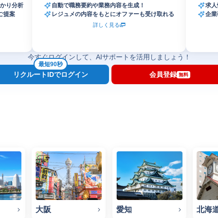
かり分析
自動で職務要約や業務内容を生成！
求人
ご提案
レジュメの内容をもとにオファーも受け取れる
企業
詳しく見る
今すぐログインして、AIサポートを活用しましょう！
最短90秒
リクルートIDでログイン
会員登録
無料
大阪
愛知
北海