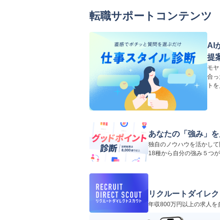
転職サポートコンテンツ
A
提
モヤ
合っ
トを
あなたの「強み」を
独自のノウハウを活かして
18種から自分の強み５つ
リクルートダイレク
年収800万円以上の求人