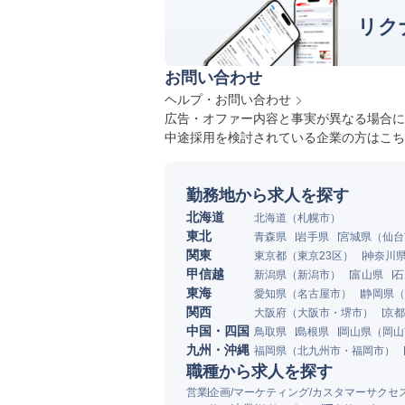
リク
お問い合わせ
ヘルプ・お問い合わせ
広告・オファー内容と事実が異なる場合に
中途採用を検討されている企業の方はこち
勤務地から求人を探す
北海道
北海道
（
札幌市
）
東北
青森県
岩手県
宮城県
（
仙台
関東
東京都
（
東京23区
）
神奈川
甲信越
新潟県
（
新潟市
）
富山県
石
東海
愛知県
（
名古屋市
）
静岡県
（
関西
大阪府
（
大阪市
・
堺市
）
京都
中国・四国
鳥取県
島根県
岡山県
（
岡山
九州・沖縄
福岡県
（
北九州市
・
福岡市
）
職種から求人を探す
営業
企画/マーケティング/カスタマーサクセ