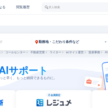
なる
閲覧履歴
求人検索
勤務地・こだわり条件など
語
コールセンター
不動産営業
ライター
ecサイト運営
貿易事務
AI
AI
サポート
っと早く、もっと納得できるものに。
会員限定