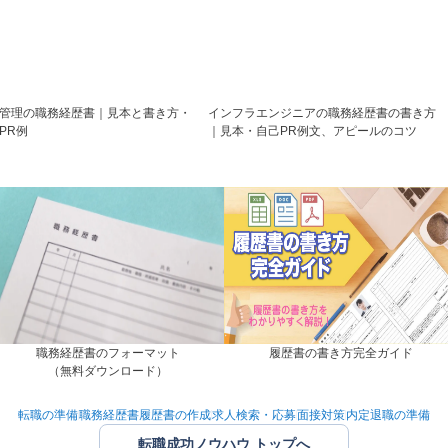
管理の職務経歴書｜見本と書き方・
インフラエンジニアの職務経歴書の書き方
PR例
｜見本・自己PR例文、アピールのコツ
職務経歴書のフォーマット
履歴書の書き方完全ガイド
（無料ダウンロード）
転職の準備
職務経歴書履歴書の作成
求人検索・応募
面接対策
内定退職の準備
転職成功ノウハウ トップへ