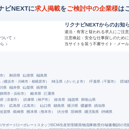
ナビNEXTに
求人掲載
を
ご検討中の企業様
は
リクナビNEXTからのお知
違法・有害と疑われる求人にご注意
ついて
注意喚起：安全な仕事探しのために
ら
当サイトを装う不審サイト・メール
市
）
秋田県
山形県
福島県
県
（
横浜市
・
川崎市
・
相模原市
）
埼玉県
（
さいたま市
）
千葉県
（
千葉市
）
茨城
川県
福井県
山梨県
長野県
静岡市
・
浜松市
）
岐阜県
三重県
府
（
京都市
）
兵庫県
（
神戸市
）
奈良県
滋賀県
和歌山県
市
）
広島県
（
広島市
）
山口県
徳島県
香川県
愛媛県
高知県
佐賀県
長崎県
熊本県
（
熊本市
）
大分県
宮崎県
鹿児島県
沖縄県
ス/サポート
コーポレートスタッフ
SCM/生産管理/購買/物流
事務/受付/秘書/翻訳
小売