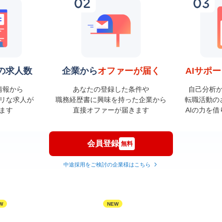
の求人数
企業から
オファーが届く
AIサポ
情報から
あなたの登録した条件や
自己分析
リな求人が
職務経歴書に興味を持った企業から
転職活動の
ます
直接オファーが届きます
AIの力を
会員登録
無料
中途採用をご検討の企業様はこちら
W
NEW