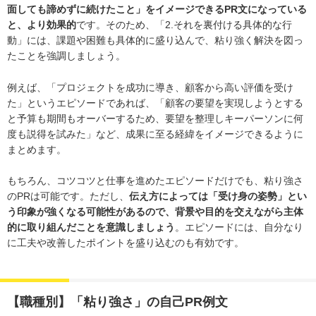
面しても諦めずに続けたこと」をイメージできるPR文になっている
と、より効果的
です。そのため、「2.それを裏付ける具体的な行
動」には、課題や困難も具体的に盛り込んで、粘り強く解決を図っ
たことを強調しましょう。
例えば、「プロジェクトを成功に導き、顧客から高い評価を受け
た」というエピソードであれば、「顧客の要望を実現しようとする
と予算も期間もオーバーするため、要望を整理しキーパーソンに何
度も説得を試みた」など、成果に至る経緯をイメージできるように
まとめます。
もちろん、コツコツと仕事を進めたエピソードだけでも、粘り強さ
のPRは可能です。ただし、
伝え方によっては「受け身の姿勢」とい
う印象が強くなる可能性があるので、背景や目的を交えながら主体
的に取り組んだことを意識しましょう
。エピソードには、自分なり
に工夫や改善したポイントを盛り込むのも有効です。
【職種別】「粘り強さ」の自己PR例文