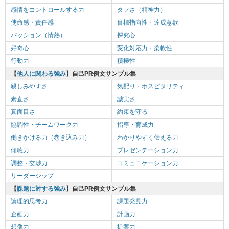
感情をコントロールする力
タフさ（精神力）
使命感・責任感
目標指向性・達成意欲
パッション（情熱）
探究心
好奇心
変化対応力・柔軟性
行動力
積極性
【
他人に関わる強み
】自己PR例文サンプル集
親しみやすさ
気配り・ホスピタリティ
素直さ
誠実さ
真面目さ
約束を守る
協調性・チームワーク力
指導・育成力
働きかける力（巻き込み力）
わかりやすく伝える力
傾聴力
プレゼンテーション力
調整・交渉力
コミュニケーション力
リーダーシップ
【
課題に対する強み
】自己PR例文サンプル集
論理的思考力
課題発見力
企画力
計画力
想像力
提案力