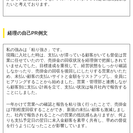
たいと考えております。
経理の自己PR例文
私の強みは「粘り強さ」です。
現職に入社した時は、支払いが滞っている顧客がいても督促は営
業に任せていたので、売掛金の回収状況を経理側で把握しきれて
いませんでした。目標達成を重視して、経営状態をしっかり確認
しなかったり、売掛金の回収を後回しにしたりする営業がいたた
め、未払い顧客の支払いサイトと金額をリストアップし、全員に
ヒアリングすることから始めました。営業・管理部と連携しなが
ら顧客別に支払い計画を立て、支払い状況は毎月社内で報告する
ことにしました。
一年かけて営業への確認と報告を粘り強く行ったことで、売掛金
は7割程度回収することができ、新規の未払い顧客も激減しまし
た。社内で報告されることへの営業の抵抗感もありますが、何よ
りも支払予定日の翌日に未入金顧客を素早く共有し、早めの督促
を行うようになったことが影響しています。