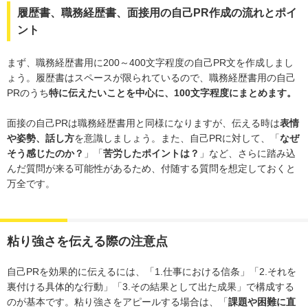
履歴書、職務経歴書、面接用の自己PR作成の流れとポイ
ント
まず、職務経歴書用に200～400文字程度の自己PR文を作成しまし
ょう。履歴書はスペースが限られているので、職務経歴書用の自己
PRのうち
特に伝えたいことを中心に、100文字程度にまとめます。
面接の自己PRは職務経歴書用と同様になりますが、伝える時は
表情
や姿勢、話し方
を意識しましょう。また、自己PRに対して、「
なぜ
そう感じたのか？
」「
苦労したポイントは？
」など、さらに踏み込
んだ質問が来る可能性があるため、付随する質問を想定しておくと
万全です。
粘り強さを伝える際の注意点
自己PRを効果的に伝えるには、「1.仕事における信条」「2.それを
裏付ける具体的な行動」「3.その結果として出た成果」で構成する
のが基本です。粘り強さをアピールする場合は、「
課題や困難に直