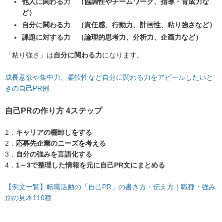
他人に関わる力 （協調性やチームワーク、指導・育成力な
ど）
自分に関わる力 （責任感、行動力、計画性、粘り強さなど）
課題に対する力 （論理的思考力、分析力、企画力など）
「粘り強さ」は
自分に関わる力
になります。
成長意欲や集中力、柔軟性など自分に関わる力をアピールしたいと
きの自己PR例
自己PRの作り方 4ステップ
1．
キャリアの棚卸しをする
2．
応募先企業のニーズを考える
3．
自分の強みを言語化する
4．
1～3で整理した情報を元に自己PR文にまとめる
【例文一覧】転職活動の「自己PR」の書き方・伝え方｜職種・強み
別の見本110種