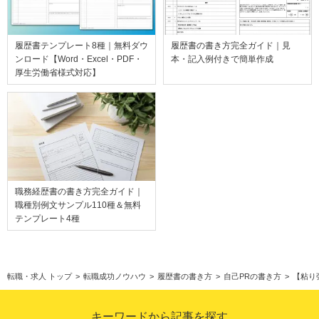
履歴書テンプレート8種｜無料ダウ
履歴書の書き方完全ガイド｜見
ンロード【Word・Excel・PDF・
本・記入例付きで簡単作成
厚生労働省様式対応】
職務経歴書の書き方完全ガイド｜
職種別例文サンプル110種＆無料
テンプレート4種
転職・求人 トップ
>
転職成功ノウハウ
>
履歴書の書き方
>
自己PRの書き方
>
【粘り
キーワードから記事を探す