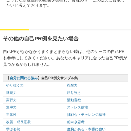
たいと考えております。
その他の自己PR例を見たい場合
自己PRがなかなかうまくまとまらない時は、他のケースの自己PR
も参考にしてみてください。あなたのキャリアに合った自己PR例が
見つかるかもしれません。
【
自分に関わる強み
】自己PR例文サンプル集
やり抜く力
忍耐力
継続力
粘り強さ
実行力
活動意欲
集中力
ストレス耐性
主体性
挑戦心・チャレンジ精神
改善・成長意欲
前向き思考
学ぶ姿勢
度胸がある・本番に強い