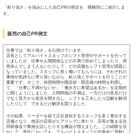
「粘り強さ」を強みにした自己PRの例文を、職種別にご紹介しま
す。
販売の自己PR例文
仕事では「粘り強さ」を心掛けています。
店長としてアルバイトスタッフのシフト管理やサポートを行って
いましたが、仕事や人間関係などの不満で辞めてしまったり、突
然休んでしまう人もいたりして、どの店舗もシフト管理が課題に
なっていました。スタッフに長く働いてもらうには、それぞれの
事情や気持ちに寄り添いながら、粘り強くサポートを行うことが
重要です。そこで、休憩時間や開店前・閉店後の時間を利用し
て、「仕事に不満がないか」「働き方に希望はあるか」を定期的
に聞くようにしました。人間関係の不満は、一方だけの意見だけ
でなく双方から状況を聞き出し、シフトを工夫したり誤解を解消
したりして、できるだけ解決を図りました。
その結果、リーダーを経て正社員化するスタッフを多く輩出する
店舗となり、他店の店長がヒアリングに来たり、店長が集まる合
同研修会で事例を話したりする機会が増えました。この経験を活
かして、貴社においても、アルバイトスタッフの定着化に貢献し