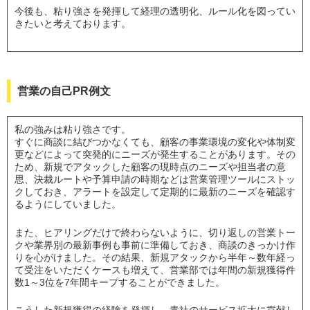
今後も、粘り強さを発揮して経理の透明化、ルール化を図ってい
きたいと考えております。
営業の自己PR例文
私の強みは粘り強さです。
すぐに商談に結びつかなくても、顧客の事業環境の変化や体制変
更などによって突発的にニーズが発生することがあります。その
ため、新規でアタックした顧客の現時点のニーズや担当者の意
思、決裁ルートや予算申請の時期などは営業管理ツールにストッ
クしておき、アラートを設定して定期的に最新のニーズを確認す
るようにしていました。
また、ヒアリングだけで終わらないように、切り返しの営業トー
クや業界別の最新事例も事前に準備しておき、商談のきっかけ作
りを心がけました。その結果、新規アタックから半年～数年経っ
て受注をいただくケースも増えて、営業部では年間の新規獲得件
数1～3位を7年間キープすることができました。
こうした新規獲得の経験を発揮し、貴社のサービス拡大に貢献し