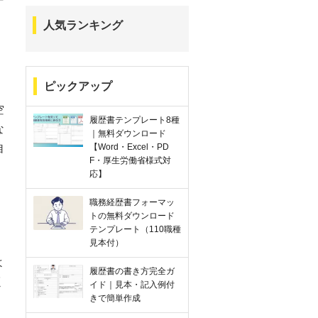
人気ランキング
ピックアップ
空
履歴書テンプレート8種
な
｜無料ダウンロード
【Word・Excel・PD
自
F・厚生労働省様式対
応】
職務経歴書フォーマッ
トの無料ダウンロード
テンプレート（110職種
見本付）
よ
履歴書の書き方完全ガ
く
イド｜見本・記入例付
きで簡単作成
、