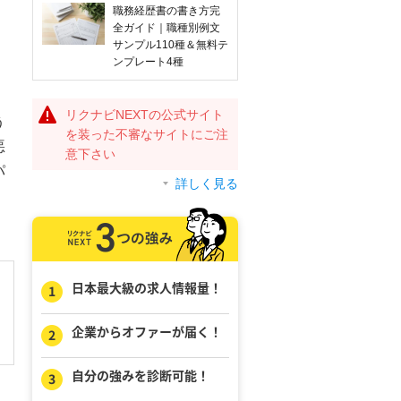
職務経歴書の書き方完
全ガイド｜職種別例文
サンプル110種＆無料テ
ンプレート4種
リクナビNEXTの公式サイト
う
を装った不審なサイトにご注
悪
意下さい
パ
詳しく見る
日本最大級の求人情報量！
企業からオファーが届く！
自分の強みを診断可能！