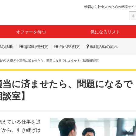
転職なら社会人のための転職サイ
オファーを待つ
気になるリスト
強み診断
志望動機例文
自己PR例文
転職活動の流れ
職の引き継ぎを適当に済ませたら、問題になるでしょうか？【転職相談室】
適当に済ませたら、問題になるで
相談室】
抱えている仕事を退
だから、引き継ぎは