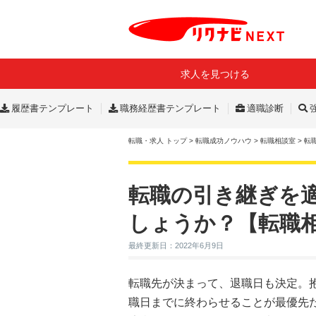
求人を見つける
履歴書テンプレート
職務経歴書テンプレート
適職診断
転職・求人 トップ
>
転職成功ノウハウ
>
転職相談室
>
転
転職の引き継ぎを
しょうか？【転職
最終更新日：2022年6月9日
転職先が決まって、退職日も決定。
職日までに終わらせることが最優先