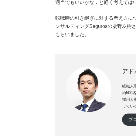
適当でもいいかな…と軽く考えては
転職時の引き継ぎに対する考え方に
ンサルティングSegurosの粟野友
もらいました。
アド
組織人事
約50
採用人
ってい
プ