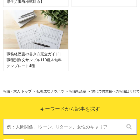
厚生労働省様式対応】
職務経歴書の書き方完全ガイド｜
職種別例文サンプル110種＆無料
テンプレート4種
転職・求人 トップ
>
転職成功ノウハウ
>
転職相談室
>
30代で異業種への転職は可能
キーワードから記事を探す