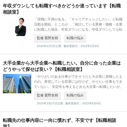
年収ダウンしても転職すべきかどうか迷っています【転職
相談室】
「現職に不満がある」「キャリアチェンジしたい」と転職
活動を開始。ところが、「検討している業種・職種・企業
に転職した場合、年収ダウンになる。年収ダウンしても転
職すべきか迷っている」と悩む方は少なくないようです。
監修 粟野友樹
転職の悩み
そんなお悩みに対し、どんな視点
2020年4月3日公開
最終更新日：2022年6月9日
大手企業から大手企業へ転職したい。自分に合った企業は
どうやって探せば良い？【転職相談室】
「やりがいのある仕事ができそうだと大企業に就職したも
のの、希望している部署には行けず、やりたい仕事もでき
ていない。 安定性を考えると次も大企業へ転職したいが、
今度はやりたい仕事ができる企業を見つけたい。」 そんな
監修 粟野友樹
転職の悩み
ご相談に、キャリア形成のプ
2020年3月27日公開
最終更新日：2022年6月9日
転職先の仕事内容に一向に慣れず、不安です【転職相談
室】