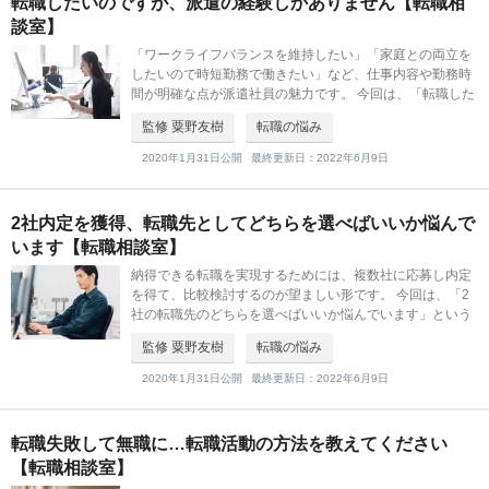
転職したいのですが、派遣の経験しかありません【転職相
談室】
「ワークライフバランスを維持したい」「家庭との両立を
したいので時短勤務で働きたい」など、仕事内容や勤務時
間が明確な点が派遣社員の魅力です。 今回は、「転職した
いのですが、派遣の経験しかありません」という方のご相
監修 粟野友樹
転職の悩み
談に、組織人事コンサルティング
2020年1月31日公開
最終更新日：2022年6月9日
2社内定を獲得、転職先としてどちらを選べばいいか悩んで
います【転職相談室】
納得できる転職を実現するためには、複数社に応募し内定
を得て、比較検討するのが望ましい形です。 今回は、「2
社の転職先のどちらを選べばいいか悩んでいます」という
方のご相談に、組織人事コンサルティングSegurosの粟野
監修 粟野友樹
転職の悩み
氏がお答えします。
2020年1月31日公開
最終更新日：2022年6月9日
転職失敗して無職に…転職活動の方法を教えてください
【転職相談室】