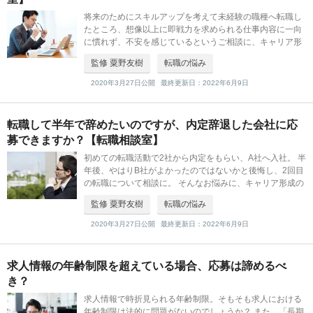
将来のためにスキルアップを考えて未経験の職種へ転職し
たところ、想像以上に即戦力を求められる仕事内容に一向
に慣れず、不安を感じているというご相談に、キャリア形
成のプロフェッショナルとして、組織人事コンサルティン
監修 粟野友樹
転職の悩み
グSegurosの粟野氏がお答えします
2020年3月27日公開
最終更新日：2022年6月9日
転職して半年で辞めたいのですが、内定辞退した会社に応
募できますか？【転職相談室】
初めての転職活動で2社から内定をもらい、A社へ入社。 半
年後、やはりB社がよかったのではないかと後悔し、2回目
の転職について相談に。 そんなお悩みに、キャリア形成の
プロフェッショナルとして、組織人事コンサルティングSe
監修 粟野友樹
転職の悩み
gurosの粟野
2020年3月27日公開
最終更新日：2022年6月9日
求人情報の年齢制限を超えている場合、応募は諦めるべ
き？
求人情報で時折見られる年齢制限。そもそも求人における
年齢制限は法的に問題がないのでしょうか？ また、「長期