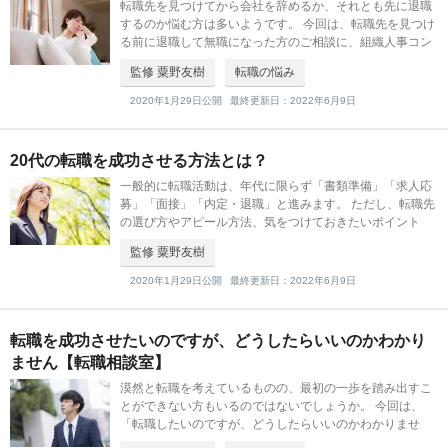
転職先を見つけてから会社を辞めるか、それとも先に退職
するのか悩む方は多いようです。 今回は、転職先を見つけ
る前に退職して無職になった方のご相談に、組織人事コン
サルティングSegurosの粟野氏がお答えします。 [template
監修 粟野友樹
転職の悩み
id
2020年1月29日公開
最終更新日：2022年6月9日
20代の転職を成功させる方法とは？
一般的に転職活動は、年代に限らず「書類準備」「求人応
募」「面接」「内定・退職」と進みます。 ただし、転職先
の選び方やアピール方法、気をつけておきたいポイント
は、年代によって異なります。 そこで、20代の転職成功の
監修 粟野友樹
方法を、組織人事コンサ
2020年1月29日公開
最終更新日：2022年6月9日
転職を成功させたいのですが、どうしたらいいのかわかり
ません【転職相談室】
漠然と転職を考えているものの、最初の一歩を踏み出すこ
とができない方もいるのではないでしょうか。 今回は、
「転職したいのですが、どうしたらいいのかわかりませ
ん」という方のご相談に、組織人事コンサルティングSegu