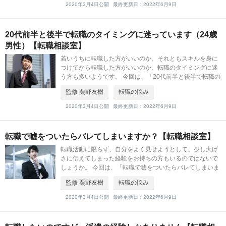
2020年3月4日公開
最終更新日：2022年6月9日
20代前半と後半で転職のタイミングに迷っています（24歳
男性）【転職相談室】
若いうちに転職した方がいいのか、それともスキルを身に
つけてから転職した方がいいのか、転職のタイミングに迷
う方も多いようです。 今回は、「20代前半と後半で転職の
タイミングに迷っています」という方のご相談に、組織人
監修 粟野友樹
転職の悩み
事コンサルティングSegur
2020年3月4日公開
最終更新日：2022年6月9日
転職で嘘をついたらバレてしまいますか？【転職相談室】
転職活動に限らず、自分をよく見せようとして、少し大げ
さに伝えてしまった経験をお持ちの方もいるのではないで
しょうか。 今回は、「転職で嘘をついたらバレてしまいま
すか？」という方のご相談に、組織人事コンサルティング
監修 粟野友樹
転職の悩み
Segurosの粟野氏がお答え
2020年3月4日公開
最終更新日：2022年6月9日