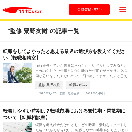
会員登録 (無料)
"監修 粟野友樹"の記事一覧
転職をしてよかったと思える業界の選び方を教えてくださ
い【転職相談室】
憧れを持っていた業界に入ったが、いざ入社してみると、
自分のやりたい仕事とはかけ離れた仕事でがっかり。 次は
同じ思いをしたくないので、「転職してよかった」と思え
る業界の選び方を教えてほしいという相談に、キャリア形
監修 粟野友樹
転職の悩み
成のプロフェッショナルとして、
2020年5月25日公開
最終更新日：2022年6月9日
転職しやすい時期は？転職市場における繁忙期・閑散期に
ついて【転職相談室】
転職を考え始めたけれども、どの時期に活動をスタートし
たらよいかわからない。 転職しやすい時期を知りたいとい