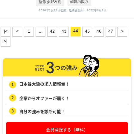
監修 粟野友樹
転職の悩み
rosの粟野氏がお答えします。
2020年1月28日公開
最終更新日：2022年6月9日
44
|<
<
1
…
42
43
45
46
47
>
>|
日本最大級の求人情報量！
企業からオファーが届く！
自分の強みを診断可能！
会員登録する（無料）