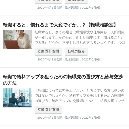
す。 [templa
2020年4月3日公開
最終更新日：2022年6月9日
転職すると、慣れるまで大変ですか…？【転職相談室】
転職すると、多くの場合は職場環境や仕事内容、人間関係
が一変します。そのため、新しい職場にすぐ慣れることが
できるかどうか、不安をお持ちの方も多いようです。 今回
は、「転職すると、慣れるまで大変ですか？」という方の
監修 粟野友樹
転職の悩み
ご相談に、組織人事コンサルティ
2020年4月3日公開
最終更新日：2022年6月9日
転職で給料アップを狙うための転職先の選び方と給与交渉
の方法
「転職によって給料を上げたい」と考えている方は多いの
ではないでしょうか。給料アップを実現するための転職先
の選び方、給料アップの交渉術について、組織人事コンサ
ルティングSegurosの粟野さんが解説します。 [template id
監修 粟野友樹
="216
2020年4月3日公開
最終更新日：2022年6月9日