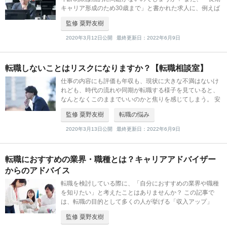
キャリア形成のため30歳まで」と書かれた求人に、例えば
33歳の人が応募してもいいのでしょうか。 今回は年齢制限
監修 粟野友樹
求人の捉え方と対応
2020年3月12日公開
最終更新日：2022年6月9日
転職しないことはリスクになりますか？【転職相談室】
仕事の内容にも評価も年収も、現状に大きな不満はないけ
れども、時代の流れや同期が転職する様子を見ていると、
なんとなくこのままでいいのかと焦りを感じてしまう。 安
定性を考えると今の会社に居続けようと思うものの、転職
監修 粟野友樹
転職の悩み
しないリスクについても知りたい
2020年3月13日公開
最終更新日：2022年6月9日
転職におすすめの業界・職種とは？キャリアアドバイザー
からのアドバイス
転職を検討している際に、「自分におすすめの業界や職種
を知りたい」と考えたことはありませんか？ この記事で
は、転職の目的として多くの人が挙げる「収入アップ」
「安定」「働きやすい環境」「知識・スキルの習得」の4
監修 粟野友樹
つを軸に、おすすめの業界と職種につ