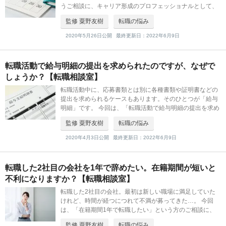
うご相談に、キャリア形成のプロフェッショナルとして、
組織人事コンサルティングSegurosの粟野氏がお答えしま
監修 粟野友樹
転職の悩み
す。 [templ
2020年5月26日公開
最終更新日：2022年6月9日
転職活動で給与明細の提出を求められたのですが、なぜで
しょうか？【転職相談室】
転職活動中に、応募書類とは別に各種書類や証明書などの
提出を求められるケースもあります。そのひとつが「給与
明細」です。 今回は、「転職活動で給与明細の提出を求め
られたのですが、なぜでしょうか？」という方のご相談
監修 粟野友樹
転職の悩み
に、組織人事コンサルティングSe
2020年4月3日公開
最終更新日：2022年6月9日
転職した2社目の会社を1年で辞めたい。在籍期間が短いと
不利になりますか？【転職相談室】
転職した2社目の会社。最初は新しい職場に満足していた
けれど、時間が経つにつれて不満が募ってきた…。 今回
は、「在籍期間1年で転職したい」という方のご相談に、
組織人事コンサルティングSegurosの粟野氏がお答えしま
監修 粟野友樹
転職の悩み