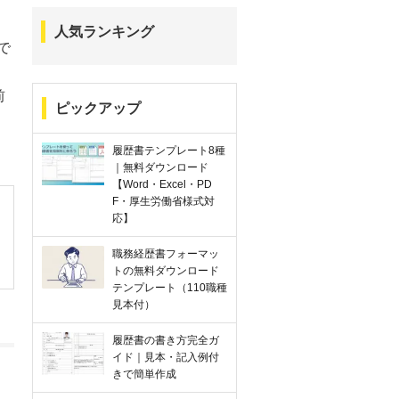
人気ランキング
で
前
ピックアップ
履歴書テンプレート8種
｜無料ダウンロード
【Word・Excel・PD
F・厚生労働省様式対
応】
職務経歴書フォーマッ
トの無料ダウンロード
テンプレート（110職種
見本付）
履歴書の書き方完全ガ
イド｜見本・記入例付
きで簡単作成