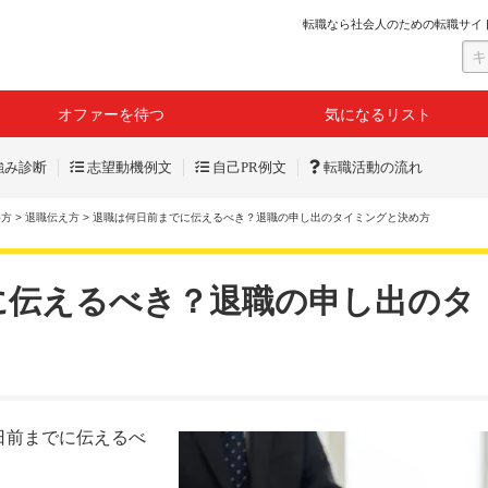
転職なら社会人のための転職サイ
オファーを待つ
気になるリスト
強み診断
志望動機例文
自己PR例文
転職活動の流れ
め方
>
退職伝え方
>
退職は何日前までに伝えるべき？退職の申し出のタイミングと決め方
に伝えるべき？退職の申し出のタ
日前までに伝えるべ