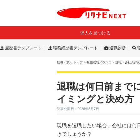
求人を見つける
履歴書テンプレート
職務経歴書テンプレート
適職診断
転職・求人 トップ
>
転職成功ノウハウ
>
退職・会社の辞
退職は何日前まで
イミングと決め方
記事公開日：2026年5月7日
現職を退職したい場合、会社には何
きでしょうか？