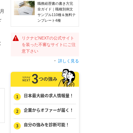
職務経歴書の書き方完
全ガイド｜職種別例文
月
サンプル110種＆無料テ
を
ンプレート4種
リクナビNEXTの公式サイト
と
を装った不審なサイトにご注
意下さい
詳しく見る
日本最大級の求人情報量！
企業からオファーが届く！
自分の強みを診断可能！