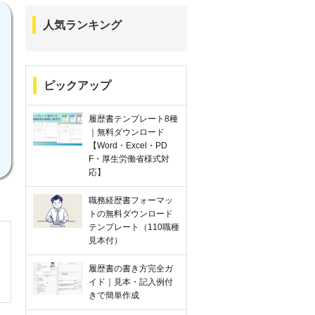
人気ランキング
ピックアップ
履歴書テンプレート8種
｜無料ダウンロード
【Word・Excel・PD
F・厚生労働省様式対
応】
職務経歴書フォーマッ
トの無料ダウンロード
テンプレート（110職種
見本付）
履歴書の書き方完全ガ
イド｜見本・記入例付
きで簡単作成