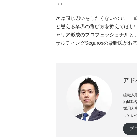
り。
次は同じ思いをしたくないので、「
と思える業界の選び方を教えてほし
ャリア形成のプロフェッショナルと
サルティングSegurosの粟野氏がお
アド
組織人事
約50
採用人
ってい
プ