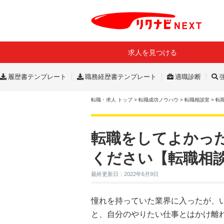
求人を見つける
履歴書テンプレート
職務経歴書テンプレート
適職診断
転職・求人 トップ
>
転職成功ノウハウ
>
転職相談室
>
転
転職をしてよかっ
ください【転職相
最終更新日：2022年6月9日
憧れを持っていた業界に入ったが、
と、自分のやりたい仕事とはかけ離