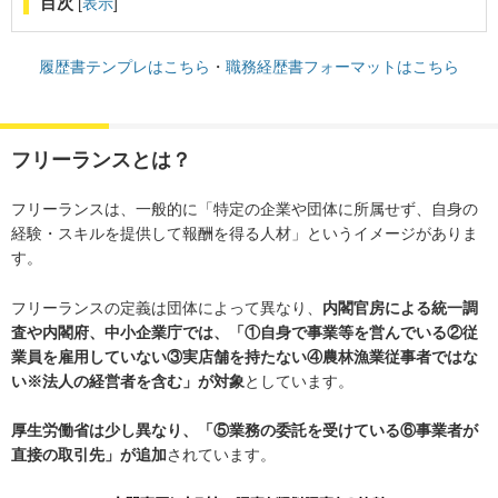
目次
[
表示
]
履歴書テンプレはこちら
・
職務経歴書フォーマットはこちら
フリーランスとは？
フリーランスは、一般的に「特定の企業や団体に所属せず、自身の
経験・スキルを提供して報酬を得る人材」というイメージがありま
す。
フリーランスの定義は団体によって異なり、
内閣官房による統一調
査や内閣府、中小企業庁では、「①自身で事業等を営んでいる②従
業員を雇用していない③実店舗を持たない④農林漁業従事者ではな
い※法人の経営者を含む」が対象
としています。
厚生労働省は少し異なり、「⑤業務の委託を受けている⑥事業者が
直接の取引先」が追加
されています。