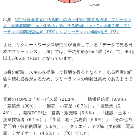
出典：
特定受託事業者に係る取引の適正化等に関する法律（フリーラン
ス・事業者間取引適正化等法）等に係る取組について＞令和２年度フリ
ーランス実態調査結果（PDF）＞プリーランスの年齢構成（P2）
また、リクルートワークス研究所が発表している「データで見る日
本のフリーランス」（※）では、平均年齢が55.4歳（P7）で、40代
以上が85％（P19）となっています。
自身の経験・スキルを提供して報酬を得るとなると、ある程度の経
験を積む必要があるため、フリーランスの年齢は高めであるようで
す。
業種のTOP5は「サービス業（21.1％）」「情報通信業（9.9％）」
「建築業（90％）」「卸売・小売業（8.7％）」「製造業（5.
4％）」、職種TOP5は「営業・販売職（6.5％）」「建設・土木・
測量技術者（6.1％）」「生産工程・労務職（5.9％）」「その他の
専門的・技術的職業（5.5％）」「クリエイティブ職（美術家、写真
家、デザイナー）（4.6％）」（P8）でした。