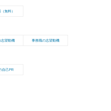
断（無料）
の志望動機
事務職の志望動機
の自己PR