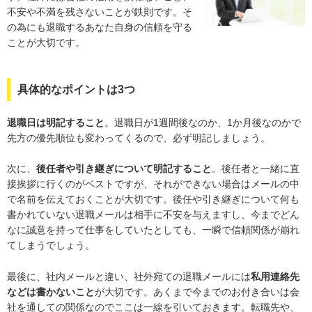
不安や不満を残さないことが鉄則です。そ
の為にも退職するあなた自身の信頼を守る
ことが大切です。
具体的なポイントは3つ
退職日は明記すること
。退職日が1週間後なのか、1か月後なのかで
先方の優先順位も変わってくるので、必ず明記しましょう。
次に、
後任者や引き継ぎについて明記すること
。後任者と一緒に直
接挨拶に行くのがベストですが、それができない場合はメールの中
で名前を伝えておくことが大切です。後任や引き継ぎについて何も
書かれていない退職メールは相手に不安を与えますし、今までどん
なに誠意を持って仕事をしていたとしても、一瞬で信頼関係が崩れ
てしまうでしょう。
最後に、社内メールと違い、社外宛ての退職メールには
私用連絡先
などは書かないこと
が大切です。あくまで今までのお付き合いは会
社を通しての関係なのでここは一線を引いておきます。転職先や、