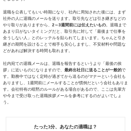
退職を公表してもいい時期になり、社内に周知された後には、まず
社外の人に退職のメールを送ります。取引先などは引き継ぎなどの
やり取りがありますから、
2～3週間前には伝えたいもの
。退職まで
あまり日がないタイミングだと、取引先に対して「最後まで仕事を
全うしない人」とのレッテルを貼られてしまいます。ちゃんと引き
継ぎの期間を設けることで相手も安心しますし、不安材料や問題な
どがあれば解決する時間も取れます。
社内宛ての退職メールは、退職を報告するというより「最後の挨
拶」に近いものになりますので、
最終出社日に送ることが一般的
で
す。勤務中ではなく定時が過ぎてから送るのがマナーという会社も
ありますし、1週間前にメールすることが慣例だという会社もありま
す。会社特有の暗黙のルールがある場合があるので、ここは先輩方
や今まで受け取った退職挨拶メールを参考にするのがよいでしょ
う。
たった3分、あなたの適職は？