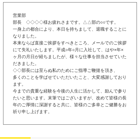
営業部
部長 ◇◇◇◇様お疲れさまです。△△部の○○です。
一身上の都合により、本日を持ちまして、退職することに
なりました。
本来ならば直接ご挨拶をすべきところ、メールでのご挨拶
にて失礼いたします。平成○年○月に入社して、はや×年×
ヶ月の月日が経ちましたが、様々な仕事を担当させていた
だきました。
◇◇部長には至らぬ私のためにご指導ご鞭撻を頂き、
多くのことを学ばせていただいたこと、大変感謝しており
ます。
今までの貴重な経験を今後の人生に活かして、励んで参り
たいと思います。末筆ではございますが、改めて皆様の長
年のご厚情に深謝すると共に、皆様のご多幸とご健勝をお
祈り申し上げます。