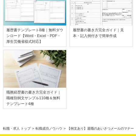
履歴書テンプレート8種｜無料ダウ
履歴書の書き方完全ガイド｜見
ンロード【Word・Excel・PDF・
本・記入例付きで簡単作成
厚生労働省様式対応】
職務経歴書の書き方完全ガイド｜
職種別例文サンプル110種＆無料
テンプレート4種
転職・求人 トップ
>
転職成功ノウハウ
>
【例文あり】退職のあいさつメールのマナー