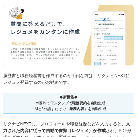
履歴書と職務経歴書を作成するのが面倒な方は、リクナビNEXTに
レジュメ登録するのがお勧めです。
◆
新機能
◆
・AI要約で
ワンタップで職務要約を自動生成
・AIと3分話すだけで
「業務内容」を自動生成
リクナビNEXTに、プロフィールや職務経歴などを入力すると、
入
力された内容に従って自動で書類（レジュメ）が作成
され、PDF形