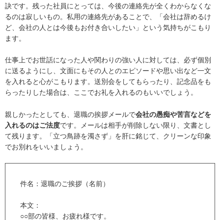
訣です。残った社員にとっては、今後の連絡先が全くわからなくな
るのは寂しいもの。私用の連絡先があることで、「会社は辞めるけ
ど、会社の人とは今後もお付き合いしたい」という気持ちがこもり
ます。
仕事上でお世話になった人や関わりの強い人に対しては、必ず個別
に送るようにし、文面にもその人とのエピソードや思い出など一文
を入れると心がこもります。送別会をしてもらったり、記念品をも
らったりした場合は、ここでお礼を入れるのもいいでしょう。
親しかったとしても、退職の挨拶メールで
会社の愚痴や苦言などを
入れるのはご法度
です。メールは相手が削除しない限り、文書とし
て残ります。「立つ鳥跡を濁さず」を肝に銘じて、クリーンな印象
でお別れをいいましょう。
件名：退職のご挨拶（名前）
本文：
○○部の皆様、お疲れ様です。