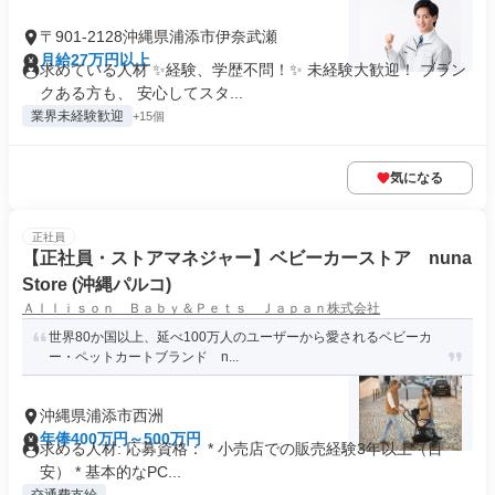
〒901-2128沖縄県浦添市伊奈武瀬
月給27万円以上
求めている人材 ✨経験、学歴不問！✨ 未経験大歓迎！ ブラン
クある方も、 安心してスタ...
業界未経験歓迎
+15個
気になる
正社員
【正社員・ストアマネジャー】ベビーカーストア nuna
Store (沖縄パルコ)
Ａｌｌｉｓｏｎ Ｂａｂｙ＆Ｐｅｔｓ Ｊａｐａｎ株式会社
世界80か国以上、延べ100万人のユーザーから愛されるベビーカ
ー・ペットカートブランド n...
沖縄県浦添市西洲
年俸400万円～500万円
求める人材: 応募資格： * 小売店での販売経験3年以上（目
安） * 基本的なPC...