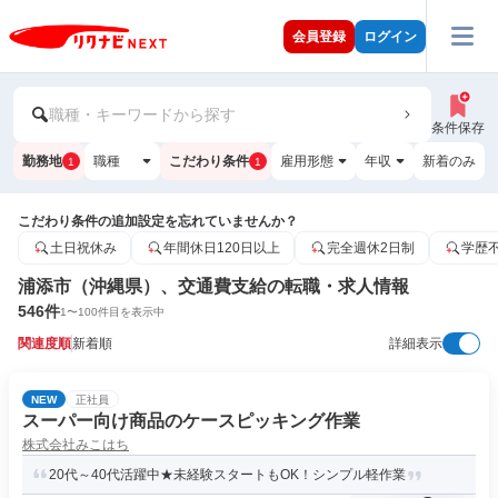
会員登録
ログイン
職種・キーワードから探す
条件保存
勤務地
職種
こだわり条件
雇用形態
年収
新着のみ
1
1
こだわり条件の追加設定を忘れていませんか？
土日祝休み
年間休日120日以上
完全週休2日制
学歴
浦添市（沖縄県）、交通費支給の転職・求人情報
546
件
1
〜
100
件目を表示中
関連度順
新着順
詳細表示
NEW
正社員
スーパー向け商品のケースピッキング作業
株式会社みこはち
20代～40代活躍中★未経験スタートもOK！シンプル軽作業