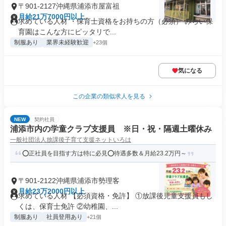
〒901-2127沖縄県浦添市屋富祖
月給21万7000円以上
求めている人材 ・保育士資格をお持ちの方（必須） みらい保
育園はこんな方にピッタリで...
制服あり
業界未経験歓迎
+23個
気になる
この企業の類似求人を見る
NEW
契約社員
浦添市内の学童クラブ支援員 ※日・祝・隔週土曜休み
一般社団法人放課後子育て支援ネットいろは
⭕正社員を目指す方は特に必見⭕待遇多数＆月給23.2万円～
〒901-2122沖縄県浦添市勢理客
月給23万2000円以上
求めている人材 【必須資格・免許】 ①放課後児童支援員もし
くは、保育士免許 ②幼稚園、...
制服あり
社員登用あり
+21個