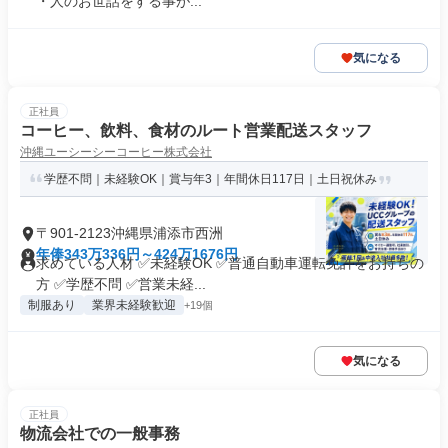
・人のお世話をする事が...
気になる
正社員
コーヒー、飲料、食材のルート営業配送スタッフ
沖縄ユーシーシーコーヒー株式会社
学歴不問｜未経験OK｜賞与年3｜年間休日117日｜土日祝休み
〒901-2123沖縄県浦添市西洲
年俸343万336円～424万1676円
求めている人材 ✅未経験OK ✅普通自動車運転免許をお持ちの
方 ✅学歴不問 ✅営業未経...
制服あり
業界未経験歓迎
+19個
気になる
正社員
物流会社での一般事務