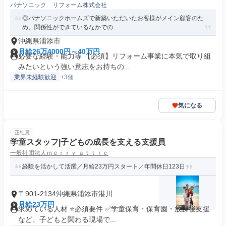
パナソニック リフォーム株式会社
◎パナソニックホームズで新築いただいたお客様がメイン顧客のた
め、関係性ができているなかでの...
沖縄県浦添市
月給26万4000円～40万円
必要な経験・能力等 【必須】リフォーム事業に本気で取り組
みたいという強い意志をお持ちの...
業界未経験歓迎
+3個
気になる
正社員
学童スタッフ|子どもの成長を支える支援員
一般社団法人ｍｅｒｒｙ ａｔｔｉｃ
経験を活かして活躍／月給23万円スタート／年間休日123日
〒901-2134沖縄県浦添市港川
月給23万円
求めている人材 ⭐️必須要件 ✅学童保育・保育園・放課後支援
など、子どもと関わる現場で...