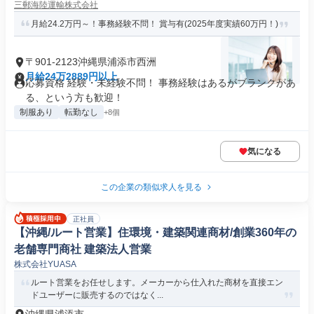
三郵海陸運輸株式会社
月給24.2万円～！事務経験不問！ 賞与有(2025年度実績60万円！)
〒901-2123沖縄県浦添市西洲
月給24万2889円以上
応募資格 経験・未経験不問！ 事務経験はあるがブランクがあ
る、という方も歓迎！
制服あり
転勤なし
+8個
気になる
この企業の類似求人を見る
正社員
【沖縄/ルート営業】住環境・建築関連商材/創業360年の
老舗専門商社 建築法人営業
株式会社YUASA
ルート営業をお任せします。メーカーから仕入れた商材を直接エン
ドユーザーに販売するのではなく...