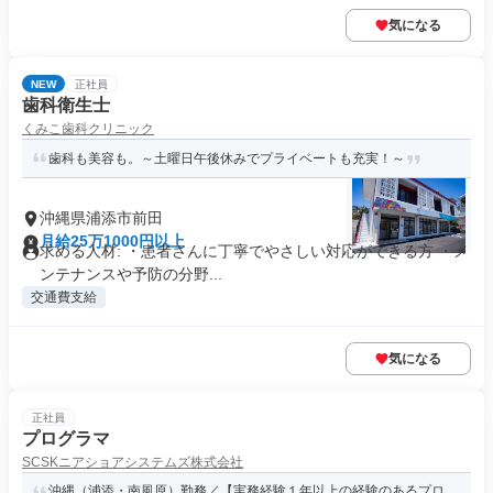
気になる
NEW
正社員
歯科衛生士
くみこ歯科クリニック
歯科も美容も。～土曜日午後休みでプライベートも充実！～
沖縄県浦添市前田
月給25万1000円以上
求める人材: ・患者さんに丁寧でやさしい対応ができる方 ・メ
ンテナンスや予防の分野...
交通費支給
気になる
正社員
プログラマ
SCSKニアショアシステムズ株式会社
沖縄（浦添・南風原）勤務／【実務経験１年以上の経験のあるプロ