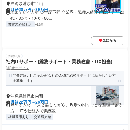
沖縄県浦添市当山
月給26万円～39万円
求めている人材 ◇学歴不問 ◇業界・職種未経験者歓迎！ ◇20
代・30代・40代・50...
業界未経験歓迎
+12個
気になる
契約社員
社内ITサポート(総務サポート・業務改善・DX担当)
(株)オーディフ
開発経験とITスキルを“会社のDX化”“総務サポート”に活かしたい方
を募集します
沖縄県浦添市内間
月給22万円～26万円
求める人材: ・人と話しながら、現場の困りごとを整理できる
方 ・ITや仕組みで業務改...
社員登用あり
交通費支給