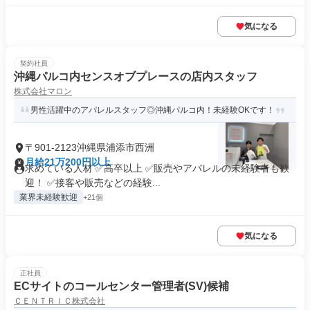
気になる
契約社員
沖縄パルコ内センスオブプレースの店内スタッフ
株式会社マロン
男性活躍中のアパレルスタッフ◎沖縄パルコ内！未経験OKです！
〒901-2123沖縄県浦添市西洲
月給21万200円以上
求めている人材 ✅高卒以上 ✅販売やアパレルの未経験者も歓
迎！ ✅接客や販売などの経験...
業界未経験歓迎
+21個
気になる
正社員
ECサイトのコールセンター管理者(SV)候補
ＣＥＮＴＲＩＣ株式会社