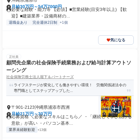
沖縄県浦添市
月給30万円～54万7000円
必要な経験・能力等 【必須】■営業経験(目安3年以上) 【歓
迎】■建築業界・設備商材の...
退職金あり
完全週休2日制
+1個
気になる
正社員
顧問先企業の社会保険手続業務および給与計算アウトソ
ーシング
社会保険労務士法人堀下＆パートナーズ
ライフステージが変化しても働きやすい環境！ 労働関係諸法令の
専門職としてステップアップした...
〒901-2123沖縄県浦添市西洲
月給21万円～30万円
応募資格 ＼必要なスキルはこちら／ ・「継続して学び続ける
意欲」が高い ・パソコン基本...
業界未経験歓迎
+13個