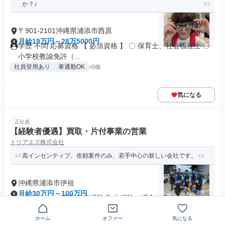
か？♪
〒901-2101沖縄県浦添市西原
月給19万円～28万5000円
学歴 不問 応募資格 【 必須資格 】 〇 保育士、社会福祉士 〇
小学校教諭免許（...
社員登用あり
車通勤OK
+5個
気になる
正社員
【経験者優遇】買取・片付事業の営業
トリアエズ株式会社
高インセンティブ、依頼案件のみ、若手中心の新しい会社です。
沖縄県浦添市伊祖
月給30万円～100万円
求める人材: * 買取営業経験者 未経験の場合は条件が異なりま
すのでお問い合わせく...
即日勤務OK
ホーム
交通費支給
オファー
気になる