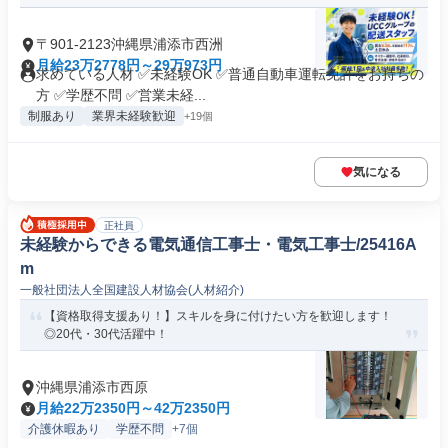
〒901-2123沖縄県浦添市西洲
月給23万2778円～29万973円
求めている人材 ✅未経験OK ✅普通自動車運転免許をお持ちの
方 ✅学歴不問 ✅営業未経...
制服あり
業界未経験歓迎
+19個
気になる
正社員
未経験からできる電気通信工事士・電気工事士/25416A
m
一般社団法人全国建設人材協会(人材紹介)
【資格取得支援あり！】スキルを身に付けたい方を歓迎します！
◎20代・30代活躍中！
沖縄県浦添市西原
月給22万2350円～42万2350円
介護休暇あり
学歴不問
+7個