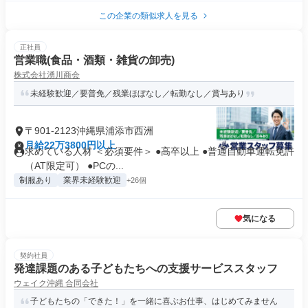
この企業の類似求人を見る
正社員
営業職(食品・酒類・雑貨の卸売)
株式会社湧川商会
未経験歓迎／要普免／残業ほぼなし／転勤なし／賞与あり
〒901-2123沖縄県浦添市西洲
月給22万3800円以上
求めている人材 ＜必須要件＞ ●高卒以上 ●普通自動車運転免許
（AT限定可） ●PCの...
制服あり
業界未経験歓迎
+26個
気になる
契約社員
発達課題のある子どもたちへの支援サービススタッフ
ウェイク沖縄 合同会社
子どもたちの「できた！」を一緒に喜ぶお仕事、はじめてみません