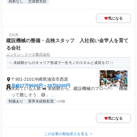
残業なし
交通費支給
気になる
正社員
建設機械の整備・点検スタッフ 入社祝い金🎊人を育て
る会社
ニッケン・リース株式会社
未経験からのキャリア形成で一生モノのスキルと成長を⤴️⤴️
〒901-2101沖縄県浦添市西原
月給27万9600円～29万6200円
求めている人材 🚜 未経験から、建設機械のプロへ‼️✨ 「機械
って難しそう…😅」 ...
制服あり
業界未経験歓迎
+24個
気になる
この企業の類似求人を見る