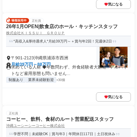
気になる
正社員
26年1月OPEN|飲食店のホール・キッチンスタッフ
株式会社ＫＩＳＳＵＩ ＧＲＯＵＰ
*高収入&厚待遇求人*月給39万円～＋賞与年2回！完週休2日
〒901-2123沖縄県浦添市西洲
月給39万円～88万円
求めている人材 ◆年数問わず、外食経験者大歓迎!! アルバイ
トなど雇用形態も問いません...
制服あり
業界未経験歓迎
+30個
気になる
正社員
コーヒー、飲料、食材のルート営業配送スタッフ
沖縄ユーシーシーコーヒー株式会社
学歴不問｜未経験OK｜賞与年3｜年間休日117日｜土日祝休み