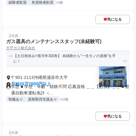
経験者歓迎
有資格者歓迎
+2個
気になる
正社員
ガス器具のメンテナンススタッフ(未経験可)
大平ガス株式会社
【土日祝休み×賞与年3回有】 未経験から"一生モノの資格"を手
に！
〒901-2113沖縄県浦添市大平
月給20万7000円以上
学歴 ■ 学歴・年齢・経験不問 応募資格 ＿＿【必須】＿＿ ■ 普
通自動車運転免許（...
制服あり
資格取得支援あり
+12個
気になる
正社員