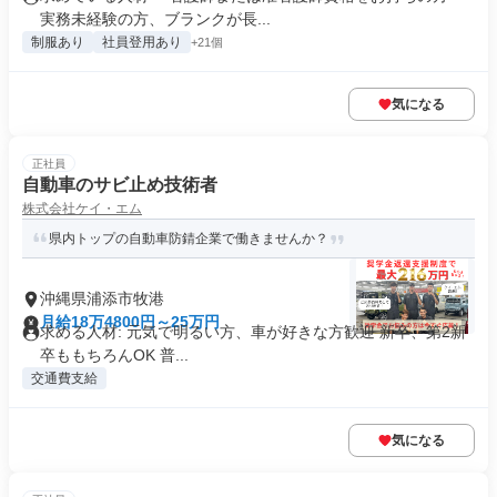
実務未経験の方、ブランクが長...
制服あり
社員登用あり
+21個
気になる
正社員
自動車のサビ止め技術者
株式会社ケイ・エム
県内トップの自動車防錆企業で働きませんか？
沖縄県浦添市牧港
月給18万4800円～25万円
求める人材: 元気で明るい方、車が好きな方歓迎 新卒、第2新
卒ももちろんOK 普...
交通費支給
気になる