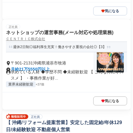
気になる
正社員
ネットショップの運営事務(メール対応や処理業務)
ＣＥＮＴＲＩＣ株式会社
週休2日制◎福利厚生充実！働きやすさ重視の会社◎【3】
〒901-2131沖縄県浦添市牧港
月給21万5550円以上
求めている人材 ◆学歴不問 ◆未経験歓迎 【 こんな方にオス
スメ 】 ・事務作業が好...
業界未経験歓迎
+37個
気になる
正社員
【 沖縄/リフォーム提案営業】安定した固定給/年休129
日/未経験歓迎 不動産個人営業