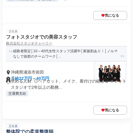
気になる
正社員
フォトスタジオでの美容スタッフ
株式会社スタジオチャーリー
経験者限定│10～40代女性スタッフ活躍中│家族割あり！│ノルマ
なしで抜群のチームワーク│...
沖縄県浦添市前田
月給22万円～40万円
求める人材: ◎ヘアセット、メイク、着付けの経験者 ※フォト
スタジオで2年以上の勤務...
交通費支給
気になる
正社員
整体院での柔道整復師