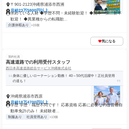
〒901-2123沖縄県浦添市西洲
月給23万5800円以上
求めている人材 ◆学歴不問・未経験歓迎！ ◆既卒・第二新卒
歓迎！ ◆異業種からの転職歓...
介護休暇あり
+15個
気になる
契約社員
高速道路での利用受付スタッフ
西日本高速道路総合サービス沖縄株式会社
身体に優しいローテーション勤務！ 40～50代活躍中！正社員登用
の道も！
沖縄県浦添市西原
月給18万4700円以上
学歴 学歴・職歴不問です！ 応募資格 応募に必要なのは普通自
動車免許のみ！ 未経験者...
制服あり
社員登用あり
+13個