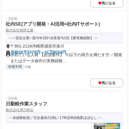
気になる
正社員
社内SE(アプリ開発・AI活用×社内ITサポート)
株式会社屋部土建
✅安定企業✅賞与年2回+決算賞与1回【要実務経験】
〒901-2134沖縄県浦添市港川
月給28万2570円～31万8034円
求めている人材 【必須要件】 ※以下の両方を満たす方 ✅開発
またはデータ操作の実務経験...
学歴不問
+7個
気になる
正社員
日勤軽作業スタッフ
株式会社湧川商会
未経験歓迎／完全週休2日制／17時定時&残業ほぼなし