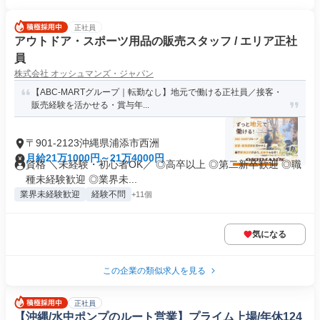
正社員
アウトドア・スポーツ用品の販売スタッフ / エリア正社
員
株式会社 オッシュマンズ・ジャパン
【ABC-MARTグループ｜転勤なし】地元で働ける正社員／接客・
販売経験を活かせる・賞与年...
〒901-2123沖縄県浦添市西洲
月給21万1000円～21万4000円
資格 ＼未経験・初心者OK／ ◎高卒以上 ◎第二新卒歓迎 ◎職
種未経験歓迎 ◎業界未...
業界未経験歓迎
経験不問
+11個
気になる
この企業の類似求人を見る
正社員
【沖縄/水中ポンプのルート営業】プライム上場/年休124