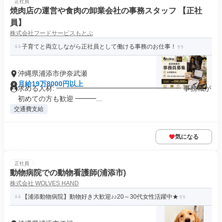
正社員
焼肉店の運営や食肉の卸業会社の事務スタッフ 【正社
員】
株式会社フードサービスもとぶ
子育てと両立しながら正社員として働ける事務のお仕事！
沖縄県浦添市伊奈武瀬
月給19万8000円以上
求める人材: ━━━━━━━━━━━━━━━━━━ 事務職が
初めての方も歓迎 ━━━...
交通費支給
気になる
正社員
動物病院での動物看護師(浦添市)
株式会社 WOLVES HAND
【浦添動物病院】動物好き大歓迎♪♪20～30代女性活躍中★