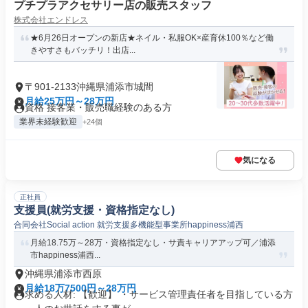
プチプラアクセサリー店の販売スタッフ
株式会社エンドレス
★6月26日オープンの新店★ネイル・私服OK×産育休100％など働
きやすさもバッチリ！出店...
〒901-2133沖縄県浦添市城間
月給25万円～28万円
資格 接客業・販売職経験のある方
業界未経験歓迎
+24個
気になる
正社員
支援員(就労支援・資格指定なし)
合同会社Social action 就労支援多機能型事業所happiness浦西
月給18.75万～28万・資格指定なし・サ責キャリアアップ可／浦添
市happiness浦西...
沖縄県浦添市西原
月給18万7500円～28万円
求める人材: 【歓迎】 ・サービス管理責任者を目指している方