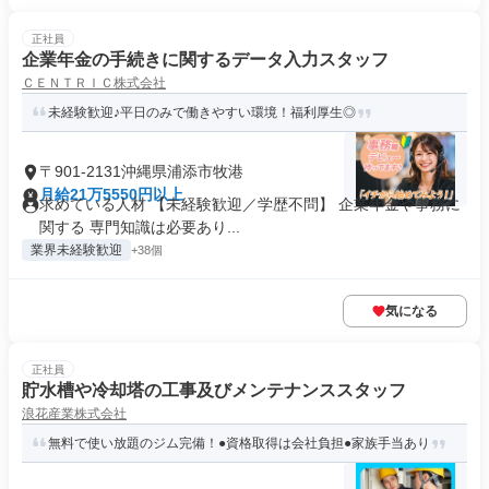
正社員
企業年金の手続きに関するデータ入力スタッフ
ＣＥＮＴＲＩＣ株式会社
未経験歓迎♪平日のみで働きやすい環境！福利厚生◎
〒901-2131沖縄県浦添市牧港
月給21万5550円以上
求めている人材 【未経験歓迎／学歴不問】 企業年金や事務に
関する 専門知識は必要あり...
業界未経験歓迎
+38個
気になる
正社員
貯水槽や冷却塔の工事及びメンテナンススタッフ
浪花産業株式会社
無料で使い放題のジム完備！●資格取得は会社負担●家族手当あり