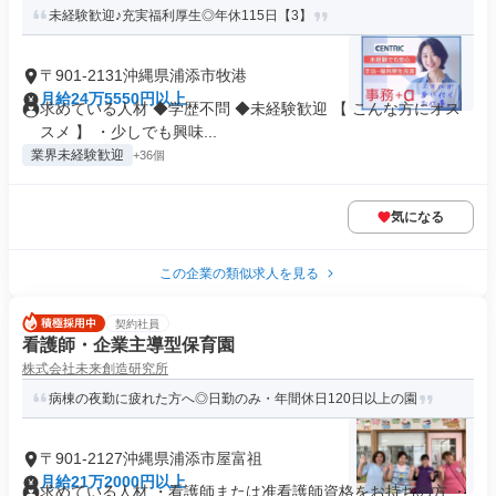
未経験歓迎♪充実福利厚生◎年休115日【3】
〒901-2131沖縄県浦添市牧港
月給24万5550円以上
求めている人材 ◆学歴不問 ◆未経験歓迎 【 こんな方にオス
スメ 】 ・少しでも興味...
業界未経験歓迎
+36個
気になる
この企業の類似求人を見る
契約社員
看護師・企業主導型保育園
株式会社未来創造研究所
病棟の夜勤に疲れた方へ◎日勤のみ・年間休日120日以上の園
〒901-2127沖縄県浦添市屋富祖
月給21万2000円以上
求めている人材 ・看護師または准看護師資格をお持ちの方 ・