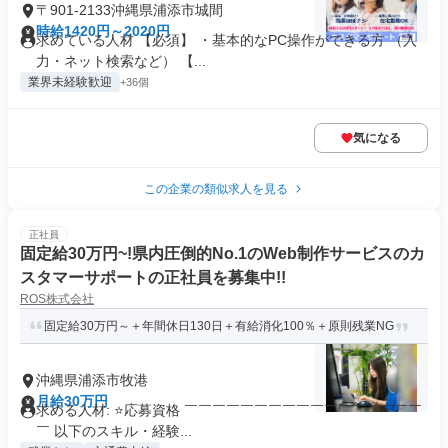
〒901-2133沖縄県浦添市城間
時給1420円～2020円
求めている人材 【必須】 ・基本的なPC操作ができる方 （入
力・ネット検索など） 【...
業界未経験歓迎
+36個
気になる
この企業の類似求人を見る
正社員
固定給30万円~!県内圧倒的No.1のWeb制作サービスのカ
スタマーサポートの正社員を募集中!!
ROS株式会社
固定給30万円～＋年間休日130日＋有給消化100％＋原則残業NG
沖縄県浦添市牧港
月給30万円
求める人材: ⭐応募資格 ￣￣￣￣￣￣￣￣￣￣￣￣￣￣￣￣￣
￣ 以下のスキル・経験...