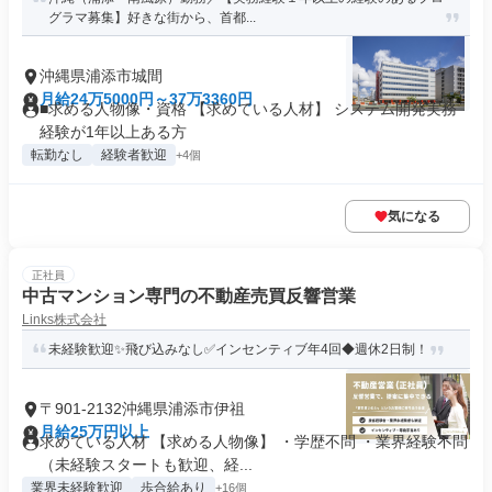
グラマ募集】好きな街から、首都...
沖縄県浦添市城間
月給24万5000円～37万3360円
■求める人物像・資格 【求めている人材】 システム開発実務
経験が1年以上ある方
転勤なし
経験者歓迎
+4個
気になる
正社員
中古マンション専門の不動産売買反響営業
Links株式会社
未経験歓迎✨飛び込みなし✅インセンティブ年4回◆週休2日制！
〒901-2132沖縄県浦添市伊祖
月給25万円以上
求めている人材 【求める人物像】 ・学歴不問 ・業界経験不問
（未経験スタートも歓迎、経...
業界未経験歓迎
歩合給あり
+16個