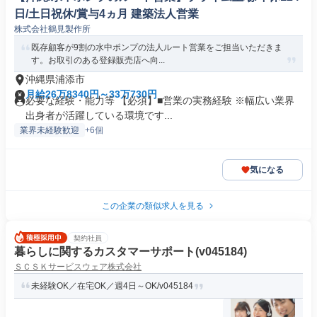
日/土日祝休/賞与4ヵ月 建築法人営業
株式会社鶴見製作所
既存顧客が9割の水中ポンプの法人ルート営業をご担当いただきま
す。お取引のある登録販売店へ向...
沖縄県浦添市
月給26万8340円～33万730円
必要な経験・能力等 【必須】■営業の実務経験 ※幅広い業界
出身者が活躍している環境です...
業界未経験歓迎
+6個
気になる
この企業の類似求人を見る
契約社員
暮らしに関するカスタマーサポート(v045184)
ＳＣＳＫサービスウェア株式会社
未経験OK／在宅OK／週4日～OK/v045184