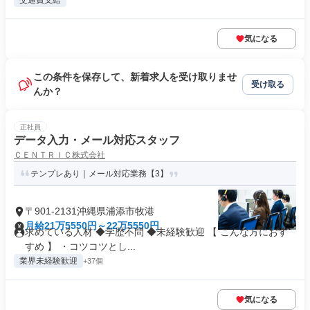
交通費支給
気になる
この条件を保存して、新着求人を受け取りませ
受け取る
んか？
正社員
データ入力・メール対応スタッフ
ＣＥＮＴＲＩＣ株式会社
テンプレあり｜メール対応業務【3】
〒901-2131沖縄県浦添市牧港
月給21万5550円～22万5550円
求めている人材 ◆学歴不問 ◆未経験歓迎 【 こんな方におす
すめ 】 ・コツコツとし...
業界未経験歓迎
+37個
気になる