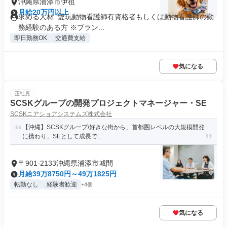
沖縄県浦添市伊祖
月給20万円以上
求める人材: 愛玩動物看護師有資格者もしくは動物看護師の勤
務経験のある方 ※ブラン...
即日勤務OK
交通費支給
気になる
正社員
SCSKグループの開発プロジェクトマネージャー・SE
SCSKニアショアシステムズ株式会社
【沖縄】SCSKグループ/好きな街から、首都圏レベルの大規模開発
に携わり、SEとして成長で...
〒901-2133沖縄県浦添市城間
月給39万8750円～49万1825円
転勤なし
経験者歓迎
+4個
気になる