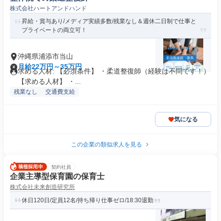
株式会社ハートアンドハンド
昇給・賞与あり/メディア実績多数/残業なし＆週休二日制で仕事と
プライベートの両立可！
沖縄県浦添市当山
月給22万円～35万円
求める人材: 【必須条件】 ・柔道整復師（経験は不問です！）
【求める人材】 ・...
残業なし
交通費支給
気になる
この企業の類似求人を見る
契約社員
企業主導型保育園の保育士
株式会社未来創造研究所
休日120日/定員12名/持ち帰り仕事ゼロ/18:30退勤