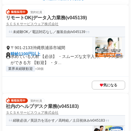
契約社員
リモートOK|データ入力業務(v045139)
ＳＣＳＫサービスウェア株式会社
未経験OK／電話対応なし／服装自由/v045139
〒901-2133沖縄県浦添市城間
時給1100円以上
求めている人材 【必須】 ・スムーズな文字入力、マウス操作
ができる方 【歓迎】 ・タ...
業界未経験歓迎
+38個
気になる
契約社員
社内のヘルプデスク業務(v045183)
ＳＣＳＫサービスウェア株式会社
経験必須／英語力を活かす／高時給／土日祝休み/v045183