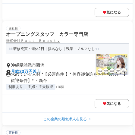
気になる
正社員
オープニングスタッフ カラー専門店
株式会社Ｆａｓｔ Ｂｅａｕｔｙ
研修充実・週休2日｜指名なし｜残業・ノルマなし
沖縄県浦添市西洲
月給23万円以上
求めている人材 *【必須条件 】* 美容師免許をお持ちの方 *【
歓迎条件】* ・新卒...
制服あり
主婦・主夫歓迎
+16個
気になる
この企業の類似求人を見る
正社員