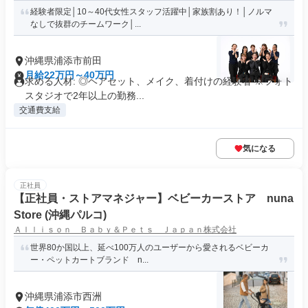
経験者限定│10～40代女性スタッフ活躍中│家族割あり！│ノルマ
なしで抜群のチームワーク│...
沖縄県浦添市前田
月給22万円～40万円
求める人材: ◎ヘアセット、メイク、着付けの経験者 ※フォト
スタジオで2年以上の勤務...
交通費支給
気になる
正社員
【正社員・ストアマネジャー】ベビーカーストア nuna
Store (沖縄パルコ)
Ａｌｌｉｓｏｎ Ｂａｂｙ＆Ｐｅｔｓ Ｊａｐａｎ株式会社
世界80か国以上、延べ100万人のユーザーから愛されるベビーカ
ー・ペットカートブランド n...
沖縄県浦添市西洲