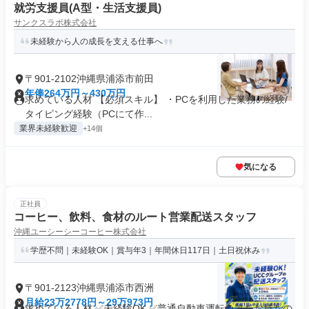
就労支援員(A型・生活支援員)
サンクスラボ株式会社
未経験から人の成長を支える仕事へ
〒901-2102沖縄県浦添市前田
年俸264万円～430万円
求めている人材 【必須スキル】 ・PCを利用した業務の経験/
タイピング経験（PCにて作...
業界未経験歓迎
+14個
気になる
正社員
コーヒー、飲料、食材のルート営業配送スタッフ
沖縄ユーシーシーコーヒー株式会社
学歴不問｜未経験OK｜賞与年3｜年間休日117日｜土日祝休み
〒901-2123沖縄県浦添市西洲
月給23万2778円～29万973円
求めている人材 ✅未経験OK ✅普通自動車運転免許をお持ちの