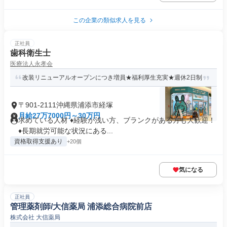
この企業の類似求人を見る
正社員
歯科衛生士
医療法人永孝会
改装リニューアルオープンにつき増員★福利厚生充実★週休2日制
〒901-2111沖縄県浦添市経塚
月給27万7000円～30万円
求めている人材 ♦経験が浅い方、ブランクがある方も大歓迎！
♦長期就労可能な状況にある...
資格取得支援あり
+20個
気になる
正社員
管理薬剤師/大信薬局 浦添総合病院前店
株式会社 大信薬局