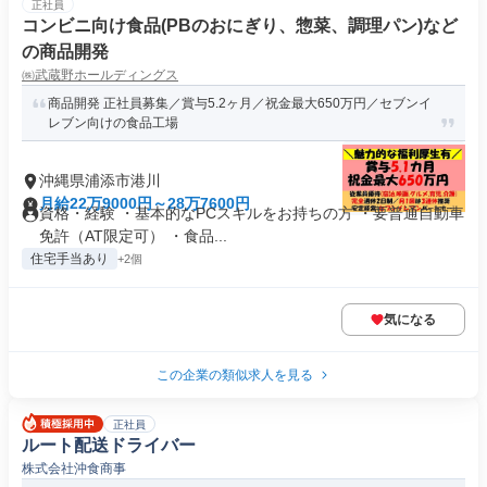
正社員
コンビニ向け食品(PBのおにぎり、惣菜、調理パン)など
の商品開発
㈱武蔵野ホールディングス
商品開発 正社員募集／賞与5.2ヶ月／祝金最大650万円／セブンイ
レブン向けの食品工場
沖縄県浦添市港川
月給22万9000円～28万7600円
資格・経験 ・基本的なPCスキルをお持ちの方 ・要普通自動車
免許（AT限定可） ・食品...
住宅手当あり
+2個
気になる
この企業の類似求人を見る
正社員
ルート配送ドライバー
株式会社沖食商事