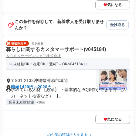
気になる
この条件を保存して、新着求人を受け取りませ
受け取る
んか？
契約社員
暮らしに関するカスタマーサポート(v045184)
ＳＣＳＫサービスウェア株式会社
未経験OK／在宅OK／週4日～OK/v045184
〒901-2133沖縄県浦添市城間
時給1420円～2020円
求めている人材 【必須】 ・基本的なPC操作ができる方 （入
力・ネット検索など） 【...
業界未経験歓迎
+36個
気になる
この企業の類似求人を見る