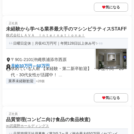
気になる
正社員
未経験から学べる業界最大手のマシンピラティスSTAFF
株式会社ＬＡＶＡ Ｉｎｔｅｒｎａｔｉｏｎａｌ
日曜日定休｜月収41万円可｜年間128日以上休み可✨
〒901-2101沖縄県浦添市西原
月給30万円～60万円
求めている人材 【未経験・第二新卒歓迎】 ・学歴不問 ・20
代・30代女性が活躍中！ ...
業界未経験歓迎
+28個
気になる
正社員
品質管理(コンビニ向け食品の食品検査)
㈱武蔵野ホールディングス
品質管理正社員募集／賞与5.2ヶ月／祝金最大650万円／セブンイ