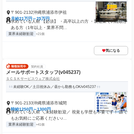
〒901-2132沖縄県浦添市伊祖
月給21万円～25万円
求めている人材 【必須】 ・高卒以上の方 ・製造業での経験が
ある方（1年以上・業界不問...
業界未経験歓迎
+21個
気になる
契約社員
メールサポートスタッフ(v045237)
ＳＣＳＫサービスウェア株式会社
未経験OK／土日祝休み／昼から勤務もOK/v045237
〒901-2133沖縄県浦添市城間
時給1250円～1300円
求めている人材 ＼未経験歓迎／ 視覚も学歴も不要です！ 誰で
もお気軽にご応募ください♪...
業界未経験歓迎
+41個