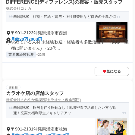
DIFFERENCE(ディファレンス)の接客・販売スタッフ
株式会社コナカ
未経験OK！社割・昇給・賞与・正社員登用など待遇の手厚さ◎
〒901-2123沖縄県浦添市西洲
月給20万7000円
求めている人材 未経験歓迎・経験者も多数活躍中！ (業界・業
種は問いません) ・20代...
業界未経験歓迎
+22個
気になる
正社員
カラオケ店の店舗スタッフ
株式会社さわやか倶楽部(カラオケ・飲食部門)
未経験OK！転居を伴う転勤なし！地域密着で活躍したい方も歓
迎！充実の福利厚生／キャリアアッ...
〒901-2131沖縄県浦添市牧港