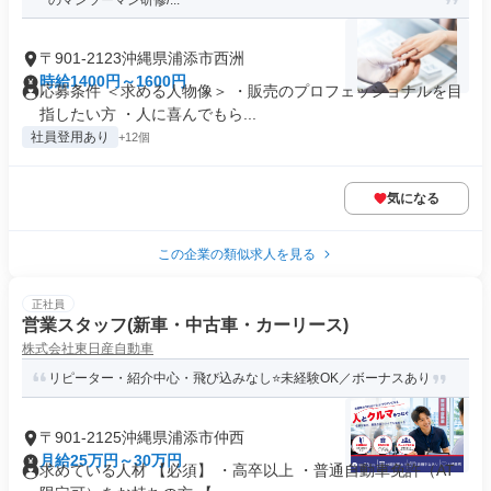
のマンツーマン研修/...
〒901-2123沖縄県浦添市西洲
時給1400円～1600円
応募条件 ＜求める⼈物像＞ ・販売のプロフェッショナルを⽬
指したい⽅ ・⼈に喜んでもら...
社員登用あり
+12個
気になる
この企業の類似求人を見る
正社員
営業スタッフ(新車・中古車・カーリース)
株式会社東日産自動車
リピーター・紹介中心・飛び込みなし⭐未経験OK／ボーナスあり
〒901-2125沖縄県浦添市仲西
月給25万円～30万円
求めている人材 【必須】 ・高卒以上 ・普通自動車免許（AT