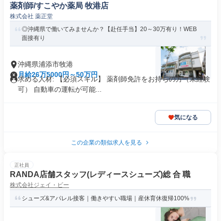
薬剤師/すこやか薬局 牧港店
株式会社 薬正堂
◎沖縄県で働いてみませんか？【赴任手当】20～30万有り！WEB
面接有り
沖縄県浦添市牧港
月給26万5000円～50万円
求める人材: 【必須スキル】 薬剤師免許をお持ちの方（未経験
可） 自動車の運転が可能...
気になる
この企業の類似求人を見る
正社員
RANDA店舗スタッフ(レディースシューズ)総 合 職
株式会社ジェイ・ビー
シューズ&アパレル接客｜働きやすい職場｜産休育休復帰100%