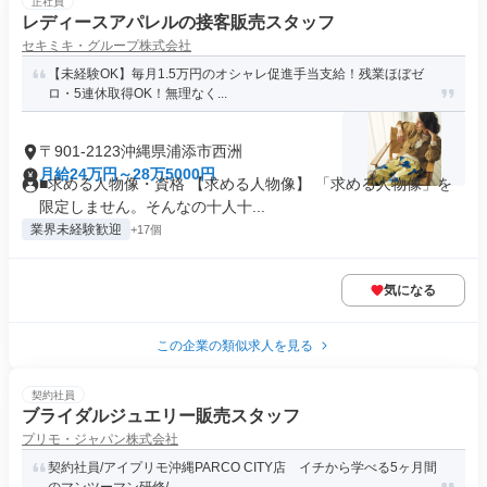
正社員
レディースアパレルの接客販売スタッフ
セキミキ・グループ株式会社
【未経験OK】毎月1.5万円のオシャレ促進手当支給！残業ほぼゼ
ロ・5連休取得OK！無理なく...
〒901-2123沖縄県浦添市西洲
月給24万円～28万5000円
■求める人物像・資格 【求める人物像】 「求める人物像」を
限定しません。そんなの十人十...
業界未経験歓迎
+17個
気になる
この企業の類似求人を見る
契約社員
ブライダルジュエリー販売スタッフ
プリモ・ジャパン株式会社
契約社員/アイプリモ沖縄PARCO CITY店 イチから学べる5ヶ月間