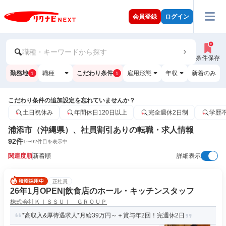
会員登録
ログイン
職種・キーワードから探す
条件保存
勤務地
職種
こだわり条件
雇用形態
年収
新着のみ
1
1
こだわり条件の追加設定を忘れていませんか？
土日祝休み
年間休日120日以上
完全週休2日制
学歴
浦添市（沖縄県）、社員割引ありの転職・求人情報
92
件
1
〜
92
件目を表示中
関連度順
新着順
詳細表示
正社員
26年1月OPEN|飲食店のホール・キッチンスタッフ
株式会社ＫＩＳＳＵＩ ＧＲＯＵＰ
*高収入&厚待遇求人*月給39万円～＋賞与年2回！完週休2日