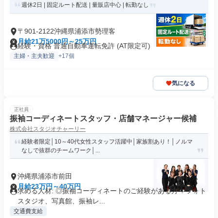
週休2日 | 固定ルート配送 | 量販店中心 | 転勤なし
〒901-2122沖縄県浦添市勢理客
月給21万5000円～25万円
経験・資格 普通自動車運転免許 (AT限定可)
主婦・主夫歓迎
+17個
気になる
正社員
振袖コーディネートスタッフ・店舗マネージャー候補
株式会社スタジオチャーリー
経験者限定│10～40代女性スタッフ活躍中│家族割あり！│ノルマ
なしで抜群のチームワーク│...
沖縄県浦添市前田
月給23万円～40万円
求める人材: ◎振袖コーディネートのご経験がある方 ✨フォト
スタジオ、写真館、振袖レ...
交通費支給