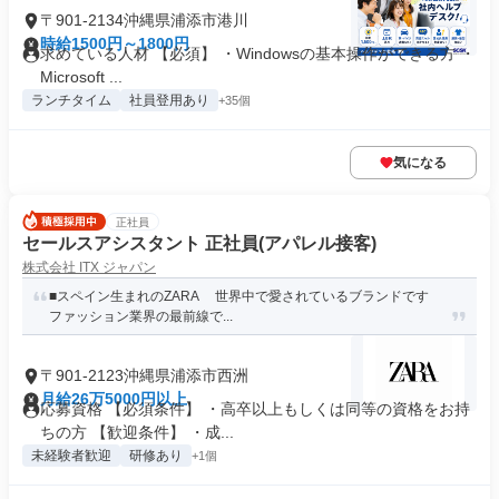
〒901-2134沖縄県浦添市港川
時給1500円～1800円
求めている人材 【必須】 ・Windowsの基本操作ができる方 ・
Microsoft ...
ランチタイム
社員登用あり
+35個
気になる
正社員
セールスアシスタント 正社員(アパレル接客)
株式会社 ITX ジャパン
■スペイン生まれのZARA 世界中で愛されているブランドです
ファッション業界の最前線で...
〒901-2123沖縄県浦添市西洲
月給26万5000円以上
応募資格 【必須条件】 ・高卒以上もしくは同等の資格をお持
ちの方 【歓迎条件】 ・成...
未経験者歓迎
研修あり
+1個