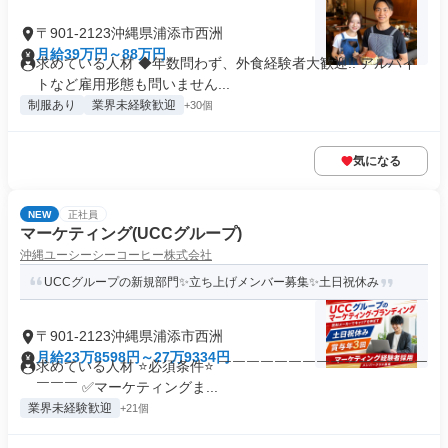
〒901-2123沖縄県浦添市西洲
月給39万円～88万円
求めている人材 ◆年数問わず、外食経験者大歓迎!! アルバイ
トなど雇用形態も問いません...
制服あり
業界未経験歓迎
+30個
気になる
NEW
正社員
マーケティング(UCCグループ)
沖縄ユーシーシーコーヒー株式会社
UCCグループの新規部門✨立ち上げメンバー募集✨土日祝休み
〒901-2123沖縄県浦添市西洲
月給23万8598円～27万9334円
求めている人材 ⭐必須条件⭐ ￣￣￣￣￣￣￣￣￣￣￣￣￣￣￣
￣￣￣ ✅マーケティングま...
業界未経験歓迎
+21個