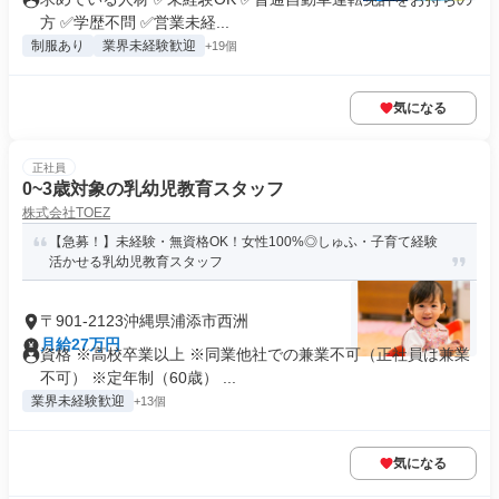
方 ✅学歴不問 ✅営業未経...
制服あり
業界未経験歓迎
+19個
気になる
正社員
0~3歳対象の乳幼児教育スタッフ
株式会社TOEZ
【急募！】未経験・無資格OK！女性100%◎しゅふ・子育て経験
活かせる乳幼児教育スタッフ
〒901-2123沖縄県浦添市西洲
月給27万円
資格 ※高校卒業以上 ※同業他社での兼業不可（正社員は兼業
不可） ※定年制（60歳） ...
業界未経験歓迎
+13個
気になる