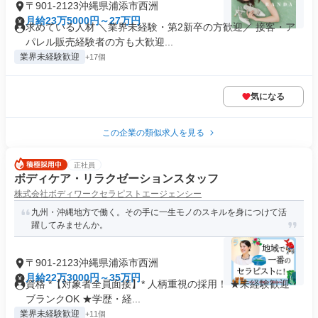
〒901-2123沖縄県浦添市西洲
月給23万5000円～27万円
求めている人材 ＼業界未経験・第2新卒の方歓迎／ 接客・ア
パレル販売経験者の方も大歓迎...
業界未経験歓迎
+17個
気になる
この企業の類似求人を見る
正社員
ボディケア・リラクゼーションスタッフ
株式会社ボディワークセラピストエージェンシー
九州・沖縄地方で働く。その手に一生モノのスキルを身につけて活
躍してみませんか。
〒901-2123沖縄県浦添市西洲
月給22万3000円～35万円
資格 *【対象者全員面接】* 人柄重視の採用！ ★未経験歓迎・
ブランクOK ★学歴・経...
業界未経験歓迎
+11個