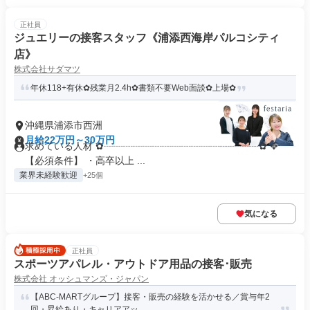
正社員
ジュエリーの接客スタッフ《浦添西海岸パルコシティ
店》
株式会社サダマツ
年休118+有休✿残業月2.4h✿書類不要Web面談✿上場✿
沖縄県浦添市西洲
月給22万円～30万円
求めている人材 ✿┈┈┈┈┈┈┈┈┈┈┈┈┈┈┈┈✿ ✥
【必須条件】 ・高卒以上 ...
業界未経験歓迎
+25個
気になる
正社員
スポーツアパレル・アウトドア用品の接客･販売
株式会社 オッシュマンズ・ジャパン
【ABC-MARTグループ】接客・販売の経験を活かせる／賞与年2
回・昇給あり・キャリアアッ...