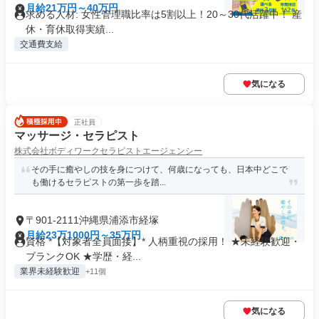
月給21万円～40万円
求める人材: 女性管理職比率は5割以上！20～30代活躍中！ 産
休・育休取得実績...
交通費支給
気になる
正社員
マッサージ・セラピスト
株式会社ボディワークセラピストエージェンシー
その手に癒やしの技を身につけて、何歳になっても、日本中どこで
も働けるセラピストの第一歩を踏...
〒901-2111沖縄県浦添市経塚
月給23万1000円～35万円
資格 *【対象者全員面接】* 人柄重視の採用！ ★未経験歓迎・
ブランクOK ★学歴・経...
業界未経験歓迎
+11個
気になる