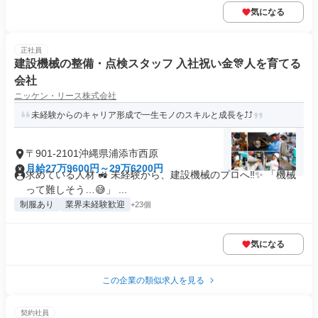
気になる
正社員
建設機械の整備・点検スタッフ 入社祝い金🎊人を育てる
会社
ニッケン・リース株式会社
未経験からのキャリア形成で一生モノのスキルと成長を⤴️⤴️
〒901-2101沖縄県浦添市西原
月給27万9600円～29万6200円
求めている人材 🚜 未経験から、建設機械のプロへ‼️✨ 「機械
って難しそう…😅」 ...
制服あり
業界未経験歓迎
+23個
気になる
この企業の類似求人を見る
契約社員