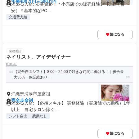
年俸400万円～500万円
求める人材: 応募資格： * 小売店での販売経験3年以上（目
安） * 基本的なPC...
交通費支給
気になる
業務委託
ネイリスト、アイデザイナー
mimar
【完全自由シフト】8:00～24:00で好きな時間に働ける！｜歩合最
大55%｜保証給あり...
沖縄県浦添市屋富祖
完全歩合制
求める人材: 【必須スキル】 実務経験（実店舗での勤務）1年
以上 自宅サロン除く ...
シフト自由
残業なし
気になる