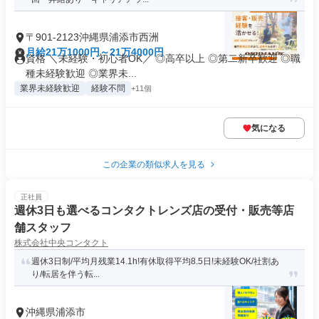
〒901-2123沖縄県浦添市西洲
月給21万1000円～21万4000円
資格 ＼未経験・初心者OK／ ◎高卒以上 ◎第二新卒歓迎 ◎職
種未経験歓迎 ◎業界未...
業界未経験歓迎
経験不問
+11個
気になる
この企業の類似求人を見る
正社員
週休3日も選べるコンタクトレンズ店の受付・販売等店
舗スタッフ
株式会社中央コンタクト
週休3日制/平均月残業14.1h!有休取得平均8.5日!未経験OK/社割あ
り/転居を伴う転...
沖縄県浦添市