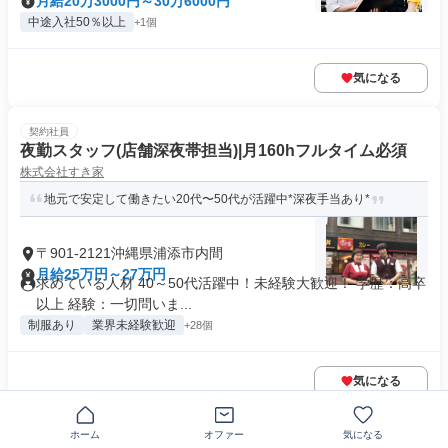
月給20万3000円～30万6000円
中途入社50％以上
+1個
気になる
契約社員
夜勤スタッフ(店舗深夜帯担当)|月160hフルタイム必須
株式会社すき家
地元で安定して働きたい20代〜50代が活躍中*深夜手当あり*
〒901-2121沖縄県浦添市内間
月給25万円～27万円
求めている人材 40～50代活躍中！未経験大歓迎！ 学歴：高卒
以上 経験：一切問いま...
制服あり
業界未経験歓迎
+28個
気になる
正社員
ホーム
オファー
気になる