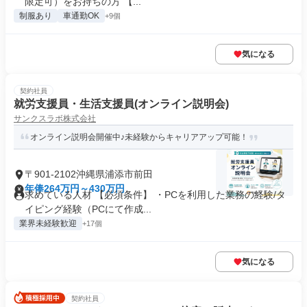
限定可）をお持ちの方 【...
制服あり
車通勤OK
+9個
気になる
契約社員
就労支援員・生活支援員(オンライン説明会)
サンクスラボ株式会社
オンライン説明会開催中♪未経験からキャリアアップ可能！
〒901-2102沖縄県浦添市前田
年俸264万円～430万円
求めている人材 【必須条件】 ・PCを利用した業務の経験/タ
イピング経験（PCにて作成...
業界未経験歓迎
+17個
気になる
契約社員