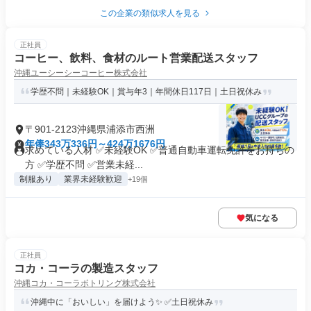
この企業の類似求人を見る
正社員
コーヒー、飲料、食材のルート営業配送スタッフ
沖縄ユーシーシーコーヒー株式会社
学歴不問｜未経験OK｜賞与年3｜年間休日117日｜土日祝休み
〒901-2123沖縄県浦添市西洲
年俸343万336円～424万1676円
求めている人材 ✅未経験OK ✅普通自動車運転免許をお持ちの
方 ✅学歴不問 ✅営業未経...
制服あり
業界未経験歓迎
+19個
気になる
正社員
コカ・コーラの製造スタッフ
沖縄コカ・コーラボトリング株式会社
沖縄中に「おいしい」を届けよう✨ ✅土日祝休み