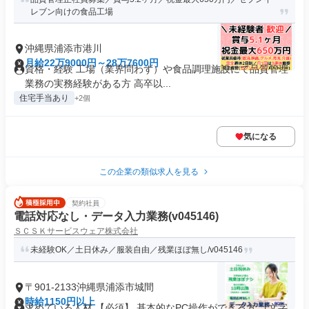
レブン向けの食品工場
沖縄県浦添市港川
月給22万9000円～28万7600円
資格・経験 工場（業界問わず）や食品調理施設にて品質管理
業務の実務経験がある方 高卒以...
住宅手当あり
+2個
気になる
この企業の類似求人を見る
契約社員
電話対応なし・データ入力業務(v045146)
ＳＣＳＫサービスウェア株式会社
未経験OK／土日休み／服装自由／残業ほぼ無し/v045146
〒901-2133沖縄県浦添市城間
時給1150円以上
求めている人材 【必須】 基本的なPC操作ができる方 （文字