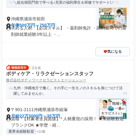
＼総合病院門前で学べる♪充実の福利厚生＆研修でサポート!／
沖縄県浦添市前田
年俸500万円～750万円
求める人材: 【必須スキル】 ・薬剤師免許 ・調剤薬局での薬
剤師就業経験3年以上 ・...
気になる
正社員
ボディケア・リラクゼーションスタッフ
株式会社ボディワークセラピストエージェンシー
九州・沖縄地方で働く。その手に一生モノのスキルを身につけて活
躍してみませんか。
〒901-2111沖縄県浦添市経塚
月給22万3000円～35万円
資格 *【対象者全員面接】* 人柄重視の採用！ ★未経験歓迎・
ブランクOK ★学歴・経...
業界未経験歓迎
+11個