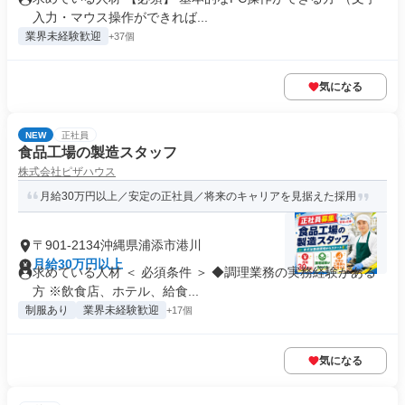
入力・マウス操作ができれば...
業界未経験歓迎
+37個
気になる
NEW
正社員
食品工場の製造スタッフ
株式会社ピザハウス
月給30万円以上／安定の正社員／将来のキャリアを見据えた採用
〒901-2134沖縄県浦添市港川
月給30万円以上
求めている人材 ＜ 必須条件 ＞ ◆調理業務の実務経験がある
方 ※飲食店、ホテル、給食...
制服あり
業界未経験歓迎
+17個
気になる