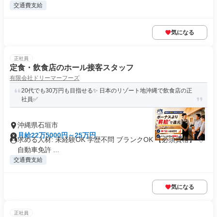
交通費支給
気になる
正社員
定食・飲食店のホール接客スタッフ
有限会社ドリーマーフーズ
20代でも30万円も目指せる✨ 日本のリゾート地沖縄で飲食店の正
社員✅
沖縄県石垣市
月給22万5000円～25万円
求める人材: 未経験OK 学歴不問 ブランクOK 【必須資格】 ◇
自動車免許 ...
交通費支給
気になる
正社員