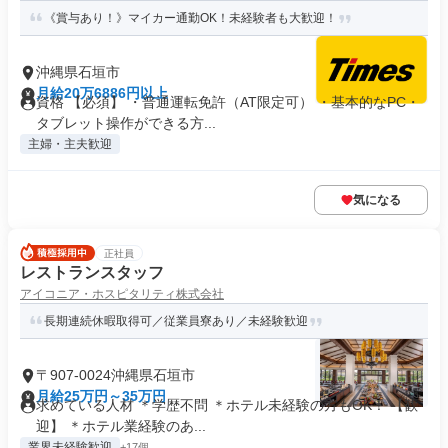
《賞与あり！》マイカー通勤OK！未経験者も大歓迎！
沖縄県石垣市
月給20万6886円以上
資格 【必須】 ・普通運転免許（AT限定可） ・基本的なPC・
タブレット操作ができる方...
主婦・主夫歓迎
気になる
正社員
レストランスタッフ
アイコニア・ホスピタリティ株式会社
長期連続休暇取得可／従業員寮あり／未経験歓迎
〒907-0024沖縄県石垣市
月給25万円～35万円
求めている人材 ＊学歴不問 ＊ホテル未経験の方もOK！ 【歓
迎】 ＊ホテル業経験のあ...
業界未経験歓迎
+17個