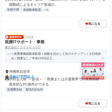
期勤続によるキャリア形成の...
学歴不問
未経験者歓迎
+2個
気になる
正社員
医療ITサポート・事務
株式会社トライトキャリア
＜医療事務経験者歓迎＞経験を活かして次のステップへ！土日祝休
み／残業なし／年休124日以上...
沖縄県石垣市
月給27万円以上
求める人材: ＜必須＞ ・医療または介護業界での実務経験 ・
基本的なPC操作ができる...
交通費支給
駅近5分以内
気になる