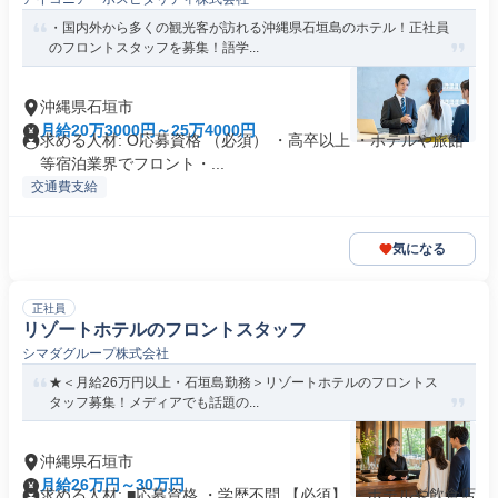
・国内外から多くの観光客が訪れる沖縄県石垣島のホテル！正社員
のフロントスタッフを募集！語学...
沖縄県石垣市
月給20万3000円～25万4000円
求める人材: O応募資格 （必須） ・高卒以上 ・ホテルや旅館
等宿泊業界でフロント・...
交通費支給
気になる
正社員
リゾートホテルのフロントスタッフ
シマダグループ株式会社
★＜月給26万円以上・石垣島勤務＞リゾートホテルのフロントス
タッフ募集！メディアでも話題の...
沖縄県石垣市
月給26万円～30万円
求める人材: ■応募資格 ・学歴不問 【必須】 ・ホテルや飲食店