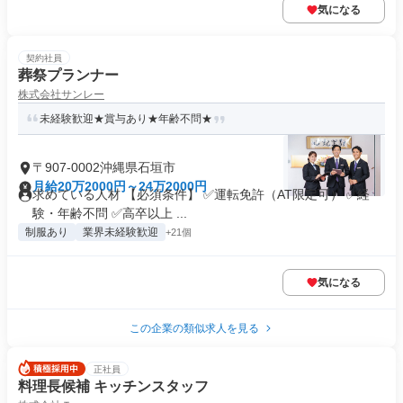
気になる
契約社員
葬祭プランナー
株式会社サンレー
未経験歓迎★賞与あり★年齢不問★
〒907-0002沖縄県石垣市
月給20万2000円～24万2000円
求めている人材 【必須条件】 ✅運転免許（AT限定可） ✅経
験・年齢不問 ✅高卒以上 ...
制服あり
業界未経験歓迎
+21個
気になる
この企業の類似求人を見る
正社員
料理長候補 キッチンスタッフ