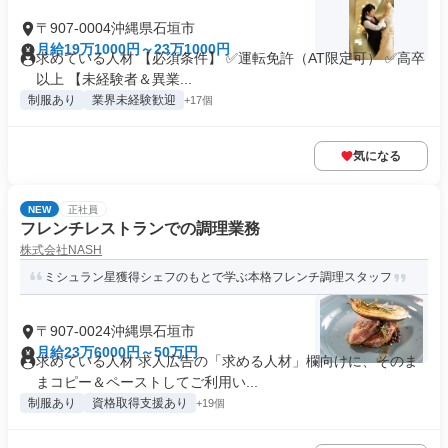
〒907-0004沖縄県石垣市
月給19万1000円～23万1000円
求めている人材 【必須条件】 ✅運転免許（AT限定可） ✅高卒
以上 【未経験者＆異業...
制服あり
業界未経験歓迎
+17個
気になる
NEW
正社員
フレンチレストランでの調理業務
株式会社NASH
ミシュラン星獲得シェフのもとで学ぶ本格フレンチ調理スタッフ
〒907-0024沖縄県石垣市
月給23万6000円～50万円
求めている人材 求人広告の「求める人材」欄向けに、そのま
まコピー＆ペーストしてご利用い...
制服あり
資格取得支援あり
+19個