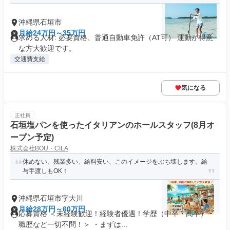
沖縄県石垣市
月給24万円～35万円
求める人材: 必要資格、普通自動車免許（AT可） 運動が得意
な方大歓迎です。
交通費支給
気になる
正社員
石垣塩パンを使ったイタリアンのホールスタッフ(8月オ
ープン予定)
株式会社BOU・CILA
休めない、残業多い、給料安い、このイメージをぶち壊します。給
与手渡しもOK！
沖縄県石垣市字大川
月給28万円～60万円
応募資格 ＜未経験歓迎！経験者優遇！学歴（中卒・高卒）・
職歴など一切不問！＞ ・まずは...