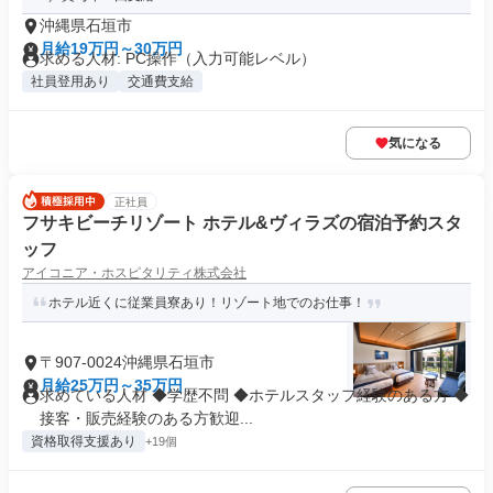
沖縄県石垣市
月給19万円～30万円
求める人材: PC操作（入力可能レベル）
社員登用あり
交通費支給
気になる
正社員
フサキビーチリゾート ホテル&ヴィラズの宿泊予約スタ
ッフ
アイコニア・ホスピタリティ株式会社
ホテル近くに従業員寮あり！リゾート地でのお仕事！
〒907-0024沖縄県石垣市
月給25万円～35万円
求めている人材 ◆学歴不問 ◆ホテルスタッフ経験のある方 ◆
接客・販売経験のある方歓迎...
資格取得支援あり
+19個