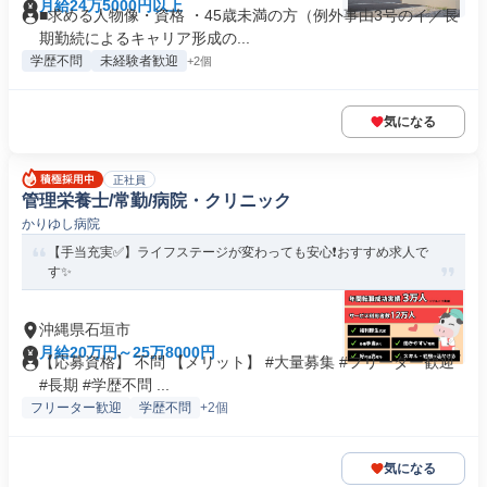
月給24万5000円以上
■求める人物像・資格 ・45歳未満の方（例外事由3号のイ／長
期勤続によるキャリア形成の...
学歴不問
未経験者歓迎
+2個
気になる
正社員
管理栄養士/常勤/病院・クリニック
かりゆし病院
【手当充実✅️】ライフステージが変わっても安心❗️おすすめ求人で
す✨
沖縄県石垣市
月給20万円～25万8000円
【応募資格】 不問 【メリット】 #大量募集 #フリーター歓迎
#長期 #学歴不問 ...
フリーター歓迎
学歴不問
+2個
気になる