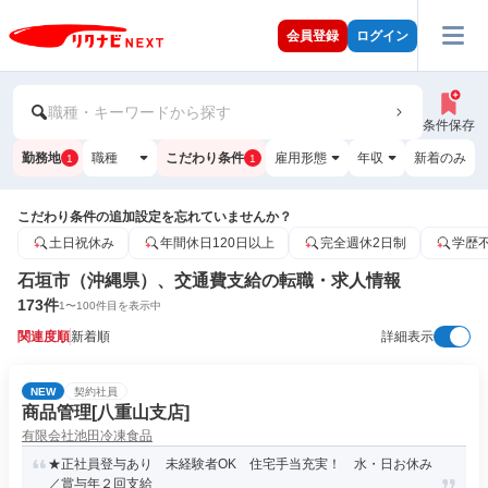
会員登録
ログイン
職種・キーワードから探す
条件保存
勤務地
職種
こだわり条件
雇用形態
年収
新着のみ
1
1
こだわり条件の追加設定を忘れていませんか？
土日祝休み
年間休日120日以上
完全週休2日制
学歴
石垣市（沖縄県）、交通費支給の転職・求人情報
173
件
1
〜
100
件目を表示中
関連度順
新着順
詳細表示
NEW
契約社員
商品管理[八重山支店]
有限会社池田冷凍食品
★正社員登与あり 未経験者OK 住宅手当充実！ 水・日お休み
／賞与年２回支給