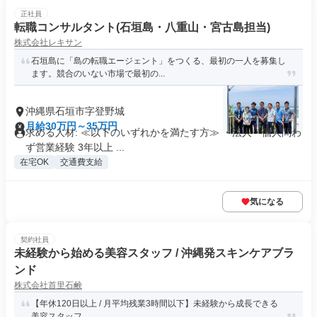
正社員
転職コンサルタント(石垣島・八重山・宮古島担当)
株式会社レキサン
石垣島に「島の転職エージェント」をつくる、最初の一人を募集し
ます。競合のいない市場で最初の...
沖縄県石垣市字登野城
月給30万円～35万円
求める人材: ≪以下のいずれかを満たす方≫ ・法人・個人問わ
ず営業経験 3年以上 ...
在宅OK
交通費支給
気になる
契約社員
未経験から始める美容スタッフ / 沖縄発スキンケアブラ
ンド
株式会社首里石鹸
【年休120日以上 / 月平均残業3時間以下】未経験から成長できる
美容スタッフ