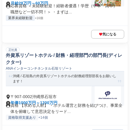
月給28万円～60万円
応募資格 ＜未経験歓迎！経験者優遇！学歴（中卒・高卒）・
職歴など一切不問！＞ ・まずは...
業界未経験歓迎
+16個
気になる
正社員
外資系リゾートホテル / 財務・経理部門の部門長(ディレ
クター)
ANAインターコンチネンタル石垣リゾート
沖縄 / 石垣島の外資系リゾートホテルの財務経理部部長をお願いし
ます！
〒907-0002沖縄県石垣市
年俸1000万円～1200万円
資格 【求める人材】 ・ホテル運営と財務を結びつけ、事業全
体を俯瞰して意思決定をリード...
資格取得支援あり
+14個