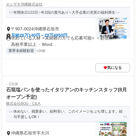
ホシザキ沖縄株式会社
年間休日122日✨年2回の賞与あり✨大手企業の充実の福利厚生
〒907-0024沖縄県石垣市
月給26万140円～29万4950円
求めている人材 ⭐未経験の方でも応募可能⭐ ＜必須条件＞ ・
高校卒業以上 ・Word...
業界未経験歓迎
+26個
気になる
正社員
石垣塩パンを使ったイタリアンのキッチンスタッフ(8月
オープン予定)
株式会社BOU・CILA
休めない、残業多い、給料安い、このイメージをぶち壊します。給
与手渡しもOK！
沖縄県石垣市字大川