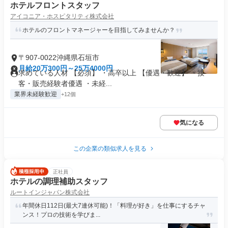
ホテルフロントスタッフ
アイコニア・ホスピタリティ株式会社
ホテルのフロントマネージャーを目指してみませんか？
〒907-0022沖縄県石垣市
月給20万300円～25万4000円
求めている人材 【必須】 ・高卒以上 【優遇・歓迎】 ・接
客・販売経験者優遇 ・未経...
業界未経験歓迎
+12個
気になる
この企業の類似求人を見る
正社員
ホテルの調理補助スタッフ
ルートインジャパン株式会社
年間休日112日(最大7連休可能)！「料理が好き」を仕事にするチャ
ンス！プロの技術を学びま...