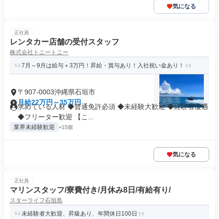
気になる
正社員
レンタカー店舗の受付スタッフ
株式会社トニートニー
7月～9月は給与＋3万円！昇給・賞与あり！入社祝い金あり！
〒907-0003沖縄県石垣市
月給22万円～35万円
求めている人材 ◆普通免許必須 ◆未経験大歓迎 ◆経験者優遇
◆フリーター歓迎 【こ...
業界未経験歓迎
+15個
気になる
正社員
マリンスタッフ/寮費付き/月休み8日/有給有り/
スターライフ石垣島
未経験者大歓迎、昇級あり、年間休日100日