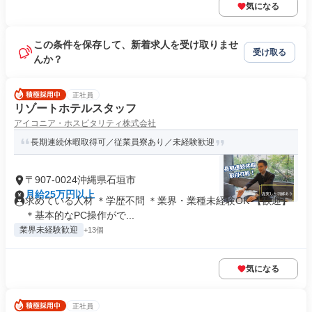
気になる
この条件を保存して、新着求人を受け取りませ
受け取る
んか？
正社員
リゾートホテルスタッフ
アイコニア・ホスピタリティ株式会社
長期連続休暇取得可／従業員寮あり／未経験歓迎
〒907-0024沖縄県石垣市
月給25万円以上
求めている人材 ＊学歴不問 ＊業界・業種未経験OK 【歓迎】
＊基本的なPC操作がで...
業界未経験歓迎
+13個
気になる
正社員