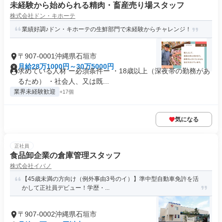
未経験から始められる精肉・畜産売り場スタッフ
株式会社ドン・キホーテ
業績好調♪ドン・キホーテの生鮮部門で未経験からチャレンジ！
〒907-0001沖縄県石垣市
月給28万1000円～30万5000円
求めている人材 ー必須条件ー ・18歳以上（深夜帯の勤務があ
るため） ・社会人、又は既...
業界未経験歓迎
+17個
気になる
正社員
食品卸企業の倉庫管理スタッフ
株式会社イバノ
【45歳未満の方向け（例外事由3号のイ）】準中型自動車免許を活
かして正社員デビュー！学歴・...
〒907-0002沖縄県石垣市