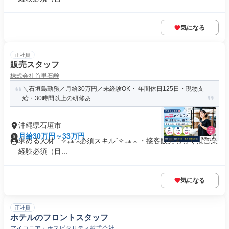
気になる
正社員
販売スタッフ
株式会社首里石鹸
＼石垣島勤務／月給30万円／未経験OK・ 年間休日125日・現物支
給・30時間以上の研修あ...
沖縄県石垣市
月給30万円～33万円
求める人材: ˚✧₊⁎ ⁎必須スキル˚✧₊⁎ ⁎ ・接客販売もしくは営業
経験必須（目...
気になる
正社員
ホテルのフロントスタッフ
アイコニア・ホスピタリティ株式会社