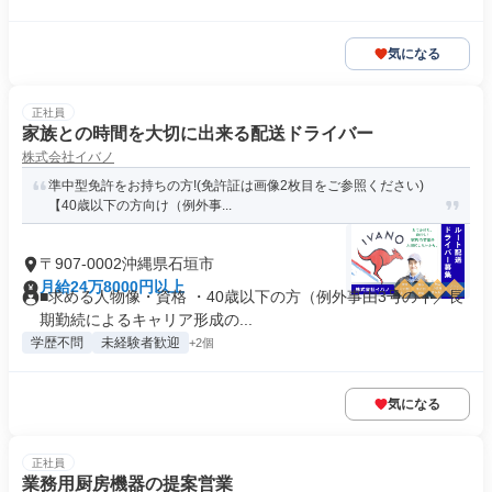
気になる
正社員
家族との時間を大切に出来る配送ドライバー
株式会社イバノ
準中型免許をお持ちの方!(免許証は画像2枚目をご参照ください)
【40歳以下の方向け（例外事...
〒907-0002沖縄県石垣市
月給24万8000円以上
■求める人物像・資格 ・40歳以下の方（例外事由3号のイ／長
期勤続によるキャリア形成の...
学歴不問
未経験者歓迎
+2個
気になる
正社員
業務用厨房機器の提案営業