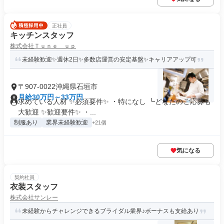
正社員
キッチンスタッフ
株式会社Ｔｕｎｅ ｕｐ
未経験歓迎✨週休2日✨多数店運営の安定基盤✨キャリアアップ可
〒907-0022沖縄県石垣市
月給30万円～33万円
求めている人材 ✨必須要件✨ ・特になし ┗どなたのご応募も
大歓迎 ✨歓迎要件✨ ・...
制服あり
業界未経験歓迎
+21個
気になる
契約社員
衣装スタッフ
株式会社サンレー
未経験からチャレンジできるブライダル業界♪ボーナスも支給あり