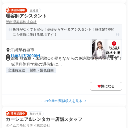
正社員
理容師アシスタント
阪南理美容株式会社
免許がなくても安心！基礎から学べるアシスタント！身体&精神的
にも健康に働ける環境です！
沖縄県石垣市
月給24万2000円
資格 無資格・未経験OK 働きながらの免許取得を応援します！
※理容美容学校の通信制に...
交通費支給
髪型・髪色自由
気になる
この企業の類似求人を見る
契約社員
カーシェア&レンタカー店舗スタッフ
タイムズモビリティ株式会社