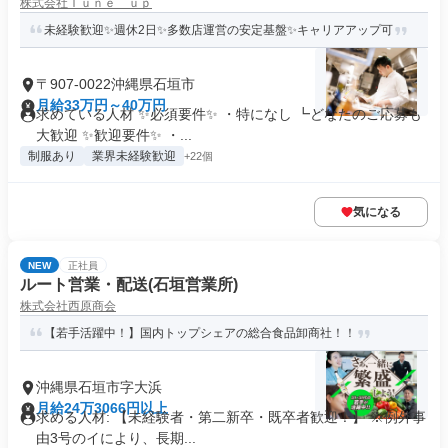
株式会社Ｔｕｎｅ ｕｐ
未経験歓迎✨週休2日✨多数店運営の安定基盤✨キャリアアップ可
〒907-0022沖縄県石垣市
月給33万円～40万円
求めている人材 ✨必須要件✨ ・特になし ┗どなたのご応募も
大歓迎 ✨歓迎要件✨ ・...
制服あり
業界未経験歓迎
+22個
気になる
NEW
正社員
ルート営業・配送(石垣営業所)
株式会社西原商会
【若手活躍中！】国内トップシェアの総合食品卸商社！！
沖縄県石垣市字大浜
月給24万3066円以上
求める人材: 【未経験者・第二新卒・既卒者歓迎！】 ※例外事
由3号のイにより、長期...