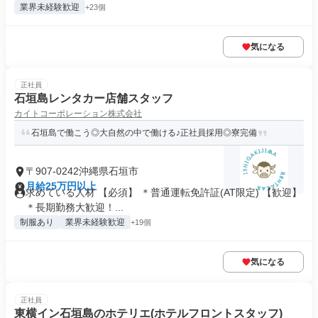
業界未経験歓迎
+23個
気になる
正社員
石垣島レンタカー店舗スタッフ
カイトコーポレーション株式会社
石垣島で働こう◎大自然の中で働ける♪正社員採用◎寮完備
〒907-0242沖縄県石垣市
月給25万円以上
求めている人材 【必須】 ＊普通運転免許証(AT限定) 【歓迎】
＊長期勤務大歓迎！...
制服あり
業界未経験歓迎
+19個
気になる
正社員
東横イン石垣島のホテリエ(ホテルフロントスタッフ)