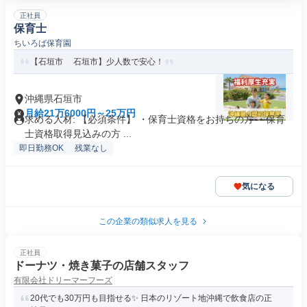
正社員
保育士
ちいろば保育園
【石垣市 石垣市】少人数で安心！
沖縄県石垣市
月給21万6000円～25万円
求める人材: 【必須条件】 ・保育士資格をお持ちの方 ・保育
士資格取得見込みの方 ...
即日勤務OK
残業なし
気になる
この企業の類似求人を見る
正社員
ドーナツ・焼き菓子の店舗スタッフ
有限会社ドリーマーフーズ
20代でも30万円も目指せる✨ 日本のリゾート地沖縄で飲食店の正