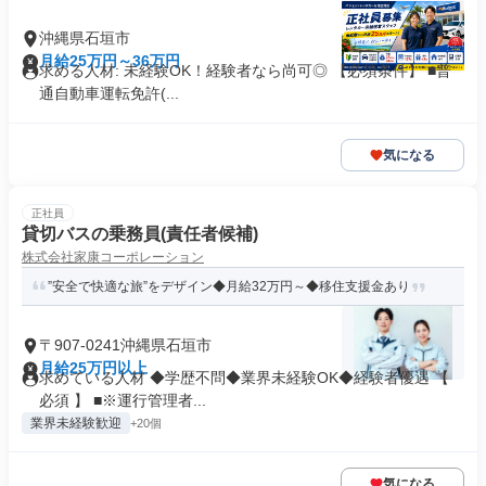
沖縄県石垣市
月給25万円～36万円
求める人材: 未経験OK！経験者なら尚可◎ 【必須条件】 ■普
通自動車運転免許(...
気になる
正社員
貸切バスの乗務員(責任者候補)
株式会社家康コーポレーション
”安全で快適な旅”をデザイン◆月給32万円～◆移住支援金あり
〒907-0241沖縄県石垣市
月給25万円以上
求めている人材 ◆学歴不問◆業界未経験OK◆経験者優遇 【
必須 】 ■※運行管理者...
業界未経験歓迎
+20個
気になる