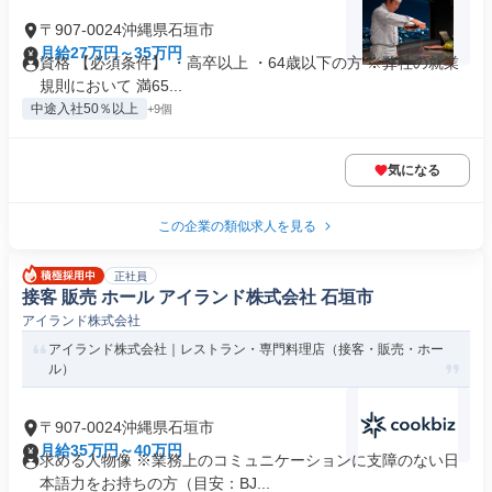
〒907-0024沖縄県石垣市
月給27万円～35万円
資格 【必須条件】 ・高卒以上 ・64歳以下の方 ※弊社の就業
規則において 満65...
中途入社50％以上
+9個
気になる
この企業の類似求人を見る
正社員
接客 販売 ホール アイランド株式会社 石垣市
アイランド株式会社
アイランド株式会社｜レストラン・専門料理店（接客・販売・ホー
ル）
〒907-0024沖縄県石垣市
月給35万円～40万円
求める人物像 ※業務上のコミュニケーションに支障のない日
本語力をお持ちの方（目安：BJ...