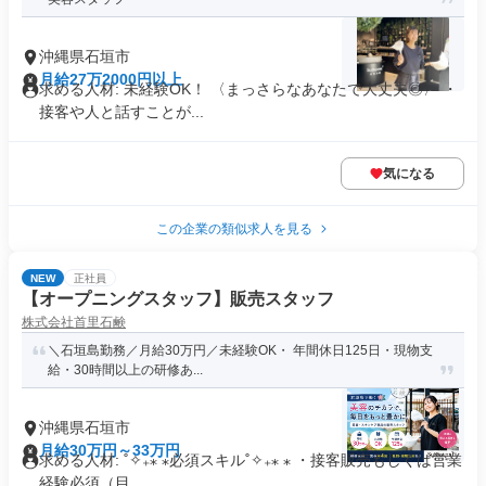
沖縄県石垣市
月給27万2000円以上
求める人材: 未経験OK！ 〈まっさらなあなたで大丈夫◎〉 ・
接客や人と話すことが...
気になる
この企業の類似求人を見る
NEW
正社員
【オープニングスタッフ】販売スタッフ
株式会社首里石鹸
＼石垣島勤務／月給30万円／未経験OK・ 年間休日125日・現物支
給・30時間以上の研修あ...
沖縄県石垣市
月給30万円～33万円
求める人材: ˚✧₊⁎ ⁎必須スキル˚✧₊⁎ ⁎ ・接客販売もしくは営業
経験必須（目...