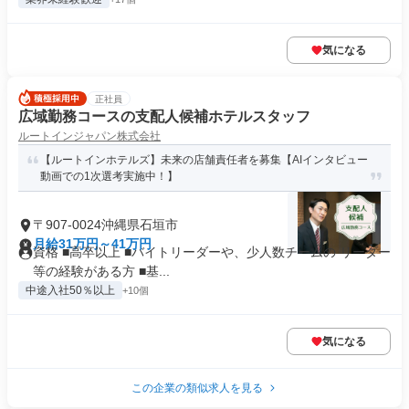
気になる
正社員
広域勤務コースの支配人候補ホテルスタッフ
ルートインジャパン株式会社
【ルートインホテルズ】未来の店舗責任者を募集【AIインタビュー
動画での1次選考実施中！】
〒907-0024沖縄県石垣市
月給31万円～41万円
資格 ■高卒以上 ■バイトリーダーや、少人数チームの リーダー
等の経験がある方 ■基...
中途入社50％以上
+10個
気になる
この企業の類似求人を見る