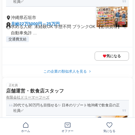
社員✅
沖縄県石垣市
月給22万5000円～25万円
求める人材: 未経験OK 学歴不問 ブランクOK 【必須資格】 ◇
自動車免許 ...
交通費支給
気になる
この企業の類似求人を見る
正社員
店舗運営・飲食店スタッフ
有限会社ドリーマーフーズ
20代でも30万円も目指せる✨ 日本のリゾート地沖縄で飲食店の正
社員✅
沖縄県石垣市
ホーム
オファー
気になる
月給22万5000円～25万円