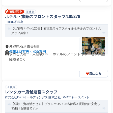
正社員
ホテル・旅館のフロントスタッフ/105278
THIRD石垣島
【社宅有＊年休120日】石垣島ライフスタイルホテルのフロントス
タッフ募集！
沖縄県石垣市美崎町
年俸312万円～420万円
求める人材: ・未経験OK ・ホテルのフロントやサービス業務
経験者OK
気になる
正社員
レンタカー店舗運営スタッフ
株式会社D&Dホールディングス|株式会社 D&Dマネージメント
【経験・資格活かせる】ブランクOK！≪高待遇＆長期的に安定し
て働ける環境です≫