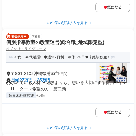
気になる
この企業の類似求人を見る
正社員
個別指導教室の教室運営(総合職_地域限定型)
株式会社トライグループ
20代・30代活躍中◆週休2日制・年休120日◆未経験歓迎！
〒901-2103沖縄県浦添市仲間
月給27万円～35万円
求めている人材 ▼経験よりも、想いを大切にする採用です▼
U・Iターン希望の方、第二新...
業界未経験歓迎
+14個
気になる
この企業の類似求人を見る