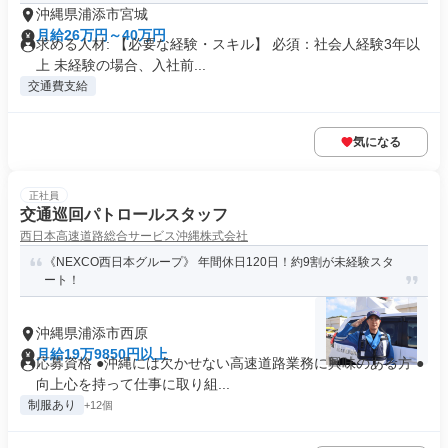
沖縄県浦添市宮城
月給26万円～40万円
求める人材: 【必要な経験・スキル】 必須：社会人経験3年以
上 未経験の場合、入社前...
交通費支給
気になる
正社員
交通巡回パトロールスタッフ
西日本高速道路総合サービス沖縄株式会社
《NEXCO西日本グループ》 年間休日120日！約9割が未経験スタ
ート！
沖縄県浦添市西原
月給19万9850円以上
応募資格 ●沖縄には欠かせない高速道路業務に興味のある方 ●
向上心を持って仕事に取り組...
制服あり
+12個