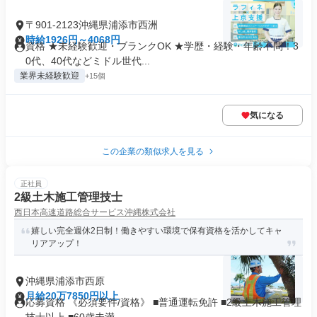
〒901-2123沖縄県浦添市西洲
時給1926円～4068円
資格 ★未経験歓迎・ブランクOK ★学歴・経験・年齢不問！3
0代、40代などミドル世代...
業界未経験歓迎
+15個
気になる
この企業の類似求人を見る
正社員
2級土木施工管理技士
西日本高速道路総合サービス沖縄株式会社
嬉しい完全週休2日制！働きやすい環境で保有資格を活かしてキャ
リアアップ！
沖縄県浦添市西原
月給20万7850円以上
応募資格 《必須要件/資格》 ■普通運転免許 ■2級土木施工管理