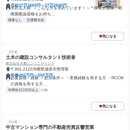
月給27万1600円～27万2600円
求める人材: ＜こんな方を求めています！＞ * 保育士資格、幼
稚園教諭資格をお持ち...
残業なし
交通費支給
気になる
正社員
土木の建設コンサルタント技術者
株式会社大東エンジニヤリング
〒901-2122沖縄県浦添市勢理客
年俸450万円～550万円
必要資格・経験 ＜必須条件＞ ・実務経験を有する方 ・RCCM
の資格を有する方 ...
年間休日120日以上
+3個
気になる
正社員
中古マンション専門の不動産売買反響営業