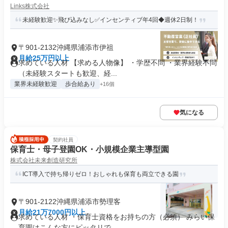
Links株式会社
未経験歓迎✨飛び込みなし✅インセンティブ年4回◆週休2日制！
〒901-2132沖縄県浦添市伊祖
月給25万円以上
求めている人材 【求める人物像】 ・学歴不問 ・業界経験不問
（未経験スタートも歓迎、経...
業界未経験歓迎
歩合給あり
+16個
気になる
契約社員
保育士・母子登園OK・小規模企業主導型園
株式会社未来創造研究所
ICT導入で持ち帰りゼロ！おしゃれも保育も両立できる園
〒901-2122沖縄県浦添市勢理客
月給21万7000円以上
求めている人材 ・保育士資格をお持ちの方（必須） みらい保
育園はこんな方にピッタリで...