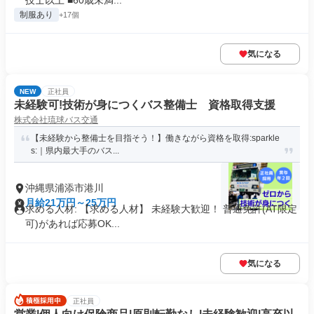
技士以上 ■60歳未満...
制服あり
+17個
気になる
NEW
正社員
未経験可!技術が身につくバス整備士 資格取得支援
株式会社琉球バス交通
【未経験から整備士を目指そう！】働きながら資格を取得:sparkle
s:｜県内最大手のバス...
沖縄県浦添市港川
月給21万円～25万円
求める人材: 【求める人材】 未経験大歓迎！ 普通免許(AT限定
可)があれば応募OK...
気になる
正社員