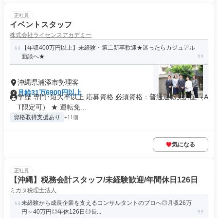
正社員
イベントスタッフ
株式会社ライセンスアカデミー
【年収400万円以上】未経験・第二新卒歓迎★迷ったらカジュアル
面談へ★
沖縄県浦添市勢理客
月給31万6900円以上
学歴 専門･短大卒以上 応募資格 必須資格：普通運転免許証（A
T限定可） ★ 運転免...
資格取得支援あり
+11個
気になる
正社員
【沖縄】税務会計スタッフ/未経験歓迎/年間休日126日
ミカタ税理士法人
未経験から成長企業を支えるコンサルタントのプロへ◎月収26万
円～40万円◎年休126日◎長...