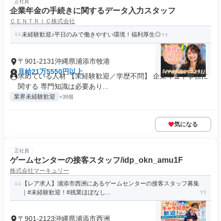
正社員
企業年金の手続きに関するデータ入力スタッフ
ＣＥＮＴＲＩＣ株式会社
未経験歓迎♪平日のみで働きやすい環境！福利厚生◎
〒901-2131沖縄県浦添市牧港
月給21万5550円以上
求めている人材 【未経験歓迎／学歴不問】 企業年金や事務に
関する 専門知識は必要あり...
業界未経験歓迎
+38個
気になる
正社員
ゲームセンターの接客スタッフ/idp_okn_amu1F
株式会社マーキュリー
【レア求人】浦添市西洲にあるゲームセンターの接客スタッフ募集
｜#未経験歓迎！#残業ほぼなし...
〒901-2123沖縄県浦添市西洲