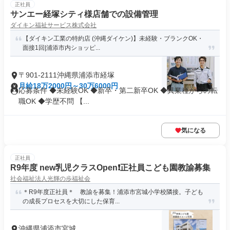
正社員
サンエー経塚シティ様店舗での設備管理
ダイキン福祉サービス株式会社
【ダイキン工業の特約店 (沖縄ダイケン)】未経験・ブランクOK・
面接1回|浦添市内ショッピ...
〒901-2111沖縄県浦添市経塚
月給18万2000円～30万6000円
応募条件 ◆未経験OK ◆新卒・第二新卒OK ◆異業種からの転
職OK ◆学歴不問 【...
気になる
正社員
R9年度 new乳児クラスOpen❗️正社員こども園教諭募集
社会福祉法人光輝の歩福祉会
＊R9年度正社員＊ 教諭を募集！浦添市宮城小学校隣接。子ども
の成長プロセスを大切にした保育...
沖縄県浦添市宮城