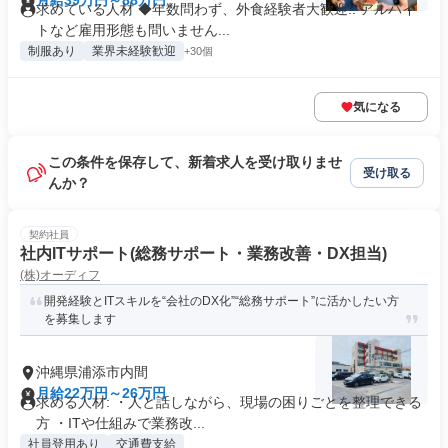
月給39万円～88万円
求めている人材 ◆年数問わず、外食経験者大歓迎!! アルバイ
トなど雇用形態も問いません...
制服あり
業界未経験歓迎
+30個
気になる
この条件を保存して、新着求人を受け取りませ
受け取る
んか？
契約社員
社内ITサポート(総務サポート・業務改善・DX担当)
(株)オーディフ
開発経験とITスキルを“会社のDX化”“総務サポート”に活かしたい方
を募集します
沖縄県浦添市内間
月給22万円～26万円
求める人材: ・人と話しながら、現場の困りごとを整理できる
方 ・ITや仕組みで業務改...
社員登用あり
交通費支給