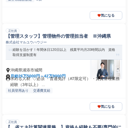
気になる
正社員
【管理スタッフ】管理物件の管理担当者 ※沖縄県
株式会社マルユウハウジー
経験を活かす！年間休日120日以上 残業平均月20時間以内 資格
取得支援制度有
沖縄県浦添市城間
月給26万5000円～42万9000円
求める人材: ◇必須 ・普通免許（AT限定可） ・賃貸管理業務
経験（3年以上） ...
社員登用あり
交通費支給
気になる
正社員
【 省エネ計算関連業務 】資格も経験も不要!専門的に