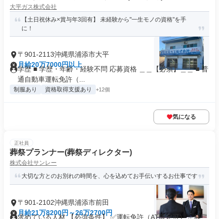
大平ガス株式会社
【土日祝休み×賞与年3回有】 未経験から"一生モノの資格"を手
に！
〒901-2113沖縄県浦添市大平
月給20万7000円以上
学歴 ■ 学歴・年齢・経験不問 応募資格 ＿＿【必須】＿＿ ■ 普
通自動車運転免許（...
制服あり
資格取得支援あり
+12個
気になる
正社員
葬祭プランナー(葬祭ディレクター)
株式会社サンレー
大切な方とのお別れの時間を、心を込めてお手伝いするお仕事です
〒901-2102沖縄県浦添市前田
月給21万8200円～26万2700円
求めている人材 【必須条件】 ✅運転免許（AT限定可） ✅経