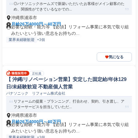
◎パナソニックホームズで新築いただいたお客様がメイン顧客のた
め、関係性ができているなかでの...
沖縄県浦添市
月給26万4000円～40万円
必要な経験・能力等 【必須】リフォーム事業に本気で取り組
みたいという強い意志をお持ちの...
業界未経験歓迎
+3個
気になる
正社員
【 沖縄/リノベーション営業】安定した固定給/年休129
日/未経験歓迎 不動産個人営業
パナソニック リフォーム株式会社
リフォームの提案・プランニング、打合わせ、契約、引き渡し、ア
フターサービスを担当していただ...
沖縄県浦添市
月給26万4000円～40万円
必要な経験・能力等 【必須】リフォーム事業に本気で取り組
みたいという強い意志をお持ちの...
業界未経験歓迎
+3個