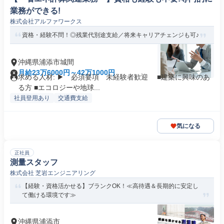
業務ができる!
株式会社アルファワークス
資格・経験不問！◎残業代別途支給／将来キャリアチェンジも可♪
沖縄県浦添市城間
月給23万6000円～42万1000円
求める人材: ▶ 必須要項 未経験者歓迎 ■建築に興味のあ
る方 ■エコロジーや地球...
社員登用あり
交通費支給
気になる
正社員
測量スタッフ
株式会社 芝岩エンジニアリング
【経験・資格活かせる】ブランクOK！≪高待遇＆長期的に安定し
て働ける環境です≫
沖縄県浦添市