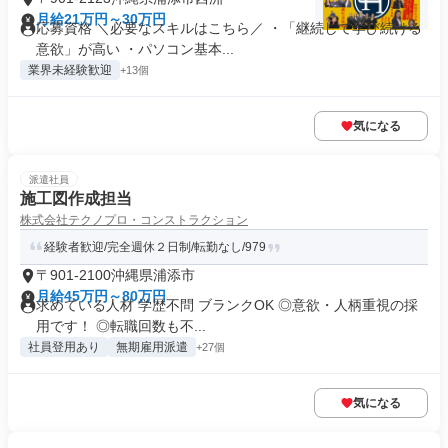
月給21万円～30万円
応募資格 ＼必要なスキルはこちら／ ・「継続して学び続ける
意欲」が高い ・パソコン基本...
業界未経験歓迎
+13個
気になる
派遣社員
施工図作成担当
株式会社テクノプロ・コンストラクション
経験者歓迎/完全週休２日制/転勤なし/979
〒901-2100沖縄県浦添市
月給45万円～80万円
求めている人材 学歴不問 ブランクOK ◎意欲・人柄重視の採
用です！ ◎転職回数も不...
社員登用あり
無期雇用派遣
+27個
気になる