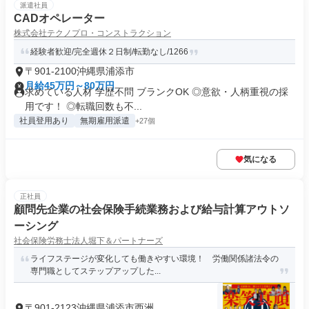
派遣社員
CADオペレーター
株式会社テクノプロ・コンストラクション
経験者歓迎/完全週休２日制/転勤なし/1266
〒901-2100沖縄県浦添市
月給45万円～80万円
求めている人材 学歴不問 ブランクOK ◎意欲・人柄重視の採
用です！ ◎転職回数も不...
社員登用あり
無期雇用派遣
+27個
気になる
正社員
顧問先企業の社会保険手続業務および給与計算アウトソ
ーシング
社会保険労務士法人堀下＆パートナーズ
ライフステージが変化しても働きやすい環境！ 労働関係諸法令の
専門職としてステップアップした...
〒901-2123沖縄県浦添市西洲