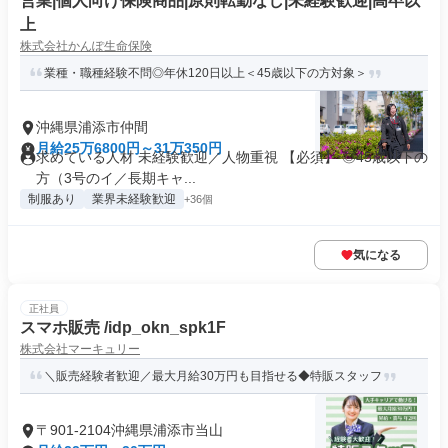
営業|個人向け保険商品|原則転勤なし|未経験歓迎|高卒以
上
株式会社かんぽ生命保険
業種・職種経験不問◎年休120日以上＜45歳以下の方対象＞
沖縄県浦添市仲間
月給25万6800円～31万350円
求めている人材 未経験歓迎／人物重視 【必須】 ◎45歳以下の
方（3号のイ／長期キャ...
制服あり
業界未経験歓迎
+36個
気になる
正社員
スマホ販売 /idp_okn_spk1F
株式会社マーキュリー
＼販売経験者歓迎／最大月給30万円も目指せる◆特販スタッフ
〒901-2104沖縄県浦添市当山