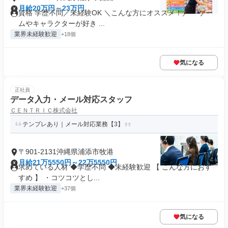
月給20万円～23万円
資格 学歴不問／未経験OK ＼こんな方にオススメ！／ ・ゲー
ムやキャラクターが好き ...
業界未経験歓迎
+18個
気になる
正社員
データ入力・メール対応スタッフ
ＣＥＮＴＲＩＣ株式会社
テンプレあり｜メール対応業務【3】
〒901-2131沖縄県浦添市牧港
月給21万5550円～22万5550円
求めている人材 ◆学歴不問 ◆未経験歓迎 【 こんな方におす
すめ 】 ・コツコツとし...
業界未経験歓迎
+37個
気になる