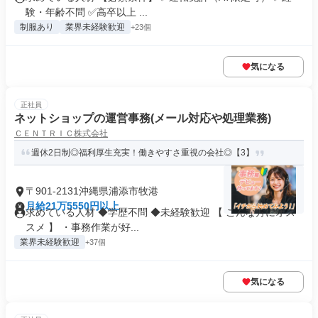
験・年齢不問 ✅高卒以上 ...
制服あり
業界未経験歓迎
+23個
気になる
正社員
ネットショップの運営事務(メール対応や処理業務)
ＣＥＮＴＲＩＣ株式会社
週休2日制◎福利厚生充実！働きやすさ重視の会社◎【3】
〒901-2131沖縄県浦添市牧港
月給21万5550円以上
求めている人材 ◆学歴不問 ◆未経験歓迎 【 こんな方にオス
スメ 】 ・事務作業が好...
業界未経験歓迎
+37個
気になる