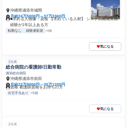
沖縄県浦添市城間
月給24万5000円～37万3360円
■求める人物像・資格 【求めている人材】 システム開発実務
経験が1年以上ある方
転勤なし
経験者歓迎
+4個
気になる
正社員
総合病院の看護師/日勤常勤
浦添総合病院
沖縄県浦添市前田
月給23万9000円～30万1200円
資格 看護師資格をお持ちの方
住宅手当あり
+6個
気になる
正社員