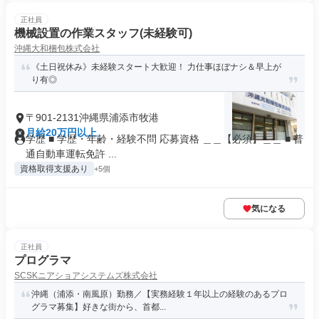
正社員
機械設置の作業スタッフ(未経験可)
沖縄大和梱包株式会社
《土日祝休み》未経験スタート大歓迎！ 力仕事ほぼナシ＆早上が
り有◎
〒901-2131沖縄県浦添市牧港
月給20万円以上
学歴 ■ 学歴・年齢・経験不問 応募資格 ＿＿【必須】＿＿ ■ 普
通自動車運転免許 ...
資格取得支援あり
+5個
気になる
正社員
プログラマ
SCSKニアショアシステムズ株式会社
沖縄（浦添・南風原）勤務／【実務経験１年以上の経験のあるプロ
グラマ募集】好きな街から、首都...