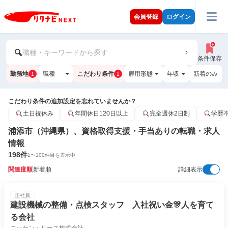
会員登録
ログイン
職種・キーワードから探す
条件保存
勤務地
職種
こだわり条件
雇用形態
年収
新着のみ
1
1
こだわり条件の追加設定を忘れていませんか？
土日祝休み
年間休日120日以上
完全週休2日制
学歴
浦添市（沖縄県）、資格取得支援・手当ありの転職・求人
情報
198
件
1
〜
100
件目を表示中
関連度順
新着順
詳細表示
正社員
建設機械の整備・点検スタッフ 入社祝い金🎊人を育て
る会社