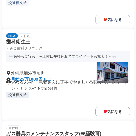
交通費支給
気になる
NEW
正社員
歯科衛生士
くみこ歯科クリニック
歯科も美容も。～土曜日午後休みでプライベートも充実！～
沖縄県浦添市前田
月給25万1000円以上
求める人材: ・患者さんに丁寧でやさしい対応ができる方 ・メ
ンテナンスや予防の分野...
交通費支給
気になる
正社員
ガス器具のメンテナンススタッフ(未経験可)