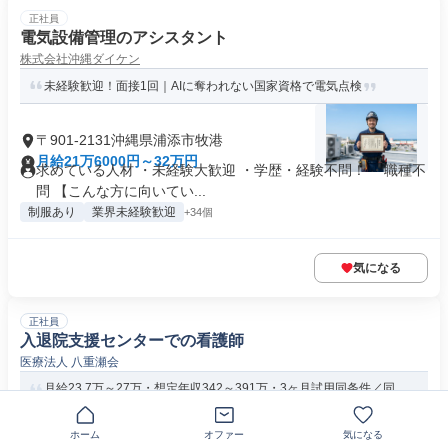
正社員
電気設備管理のアシスタント
株式会社沖縄ダイケン
未経験歓迎！面接1回｜AIに奪われない国家資格で電気点検
〒901-2131沖縄県浦添市牧港
月給21万6000円～32万円
求めている人材 ・未経験大歓迎 ・学歴・経験不問！ ・職種不
問 【こんな方に向いてい...
制服あり
業界未経験歓迎
+34個
気になる
正社員
入退院支援センターでの看護師
医療法人 八重瀬会
月給23.7万～27万・想定年収342～391万・3ヶ月試用同条件／同
仁病院の入退院支援看...
沖縄県浦添市城間
ホーム
オファー
気になる