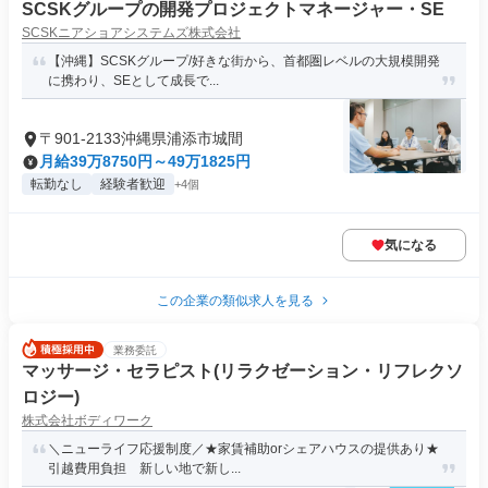
SCSKグループの開発プロジェクトマネージャー・SE
SCSKニアショアシステムズ株式会社
【沖縄】SCSKグループ/好きな街から、首都圏レベルの大規模開発
に携わり、SEとして成長で...
〒901-2133沖縄県浦添市城間
月給39万8750円～49万1825円
転勤なし
経験者歓迎
+4個
気になる
この企業の類似求人を見る
業務委託
マッサージ・セラピスト(リラクゼーション・リフレクソ
ロジー)
株式会社ボディワーク
＼ニューライフ応援制度／★家賃補助orシェアハウスの提供あり★
引越費用負担 新しい地で新し...