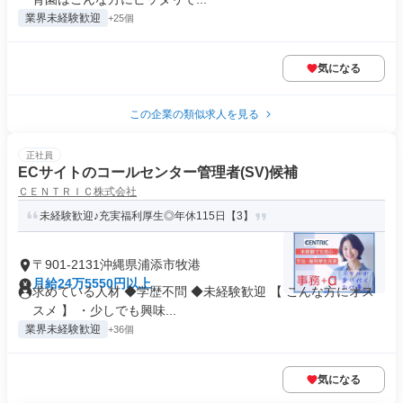
業界未経験歓迎
+25個
気になる
この企業の類似求人を見る
正社員
ECサイトのコールセンター管理者(SV)候補
ＣＥＮＴＲＩＣ株式会社
未経験歓迎♪充実福利厚生◎年休115日【3】
〒901-2131沖縄県浦添市牧港
月給24万5550円以上
求めている人材 ◆学歴不問 ◆未経験歓迎 【 こんな方にオス
スメ 】 ・少しでも興味...
業界未経験歓迎
+36個
気になる