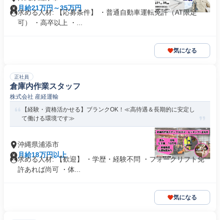
月給21万円～35万円
求める人材: 【応募条件】 ・普通自動車運転免許（AT限定
可） ・高卒以上 ・...
気になる
正社員
倉庫内作業スタッフ
株式会社 産経運輸
【経験・資格活かせる】ブランクOK！≪高待遇＆長期的に安定し
て働ける環境です≫
沖縄県浦添市
月給18万円以上
求める人材: 【歓迎】 ・学歴・経験不問 ・フォークリフト免
許あれば尚可 ・体...
気になる