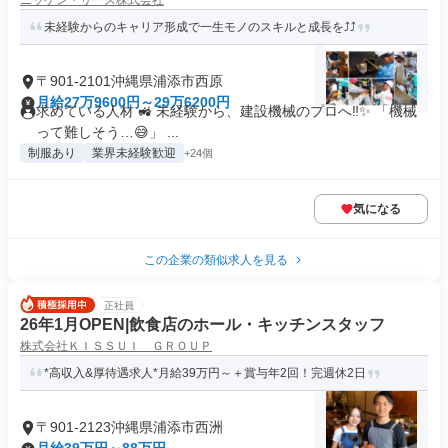
ニッケン・リース株式会社
未経験からのキャリア形成で一生モノのスキルと成長を⤴️⤴️
〒901-2101沖縄県浦添市西原
月給27万9600円～29万6200円
求めている人材 🚜 未経験から、建設機械のプロへ‼️✨ 「機械
って難しそう…😅」 ...
制服あり
業界未経験歓迎
+24個
気になる
この企業の類似求人を見る
正社員
26年1月OPEN|飲食店のホール・キッチンスタッフ
株式会社ＫＩＳＳＵＩ ＧＲＯＵＰ
*高収入&厚待遇求人*月給39万円～＋賞与年2回！完週休2日
〒901-2123沖縄県浦添市西洲