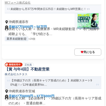
MIフォース株式会社
未経験から月37万/年間休日125日！未経験からMR営業に！
沖縄県浦添市
月給37万5000円～50万円
求めている人材 ＜ 医療業界・MR未経験歓迎！＞ 専門知識や
経験よりも、 「学び続ける...
業界未経験歓迎
+29個
気になる
正社員
【賞 与年4回】不動産営業
株式会社カチタス
【39歳以下の方（長期キャリア形成のため）】未経験スタート9
0%超！✅12年連続業界No....
沖縄県浦添市宮城
月給27万6000円～37万5000円
求める人材: 【必須条件】 ・39歳以下の方（長期キャリア形成
のため） ・普通自動車...