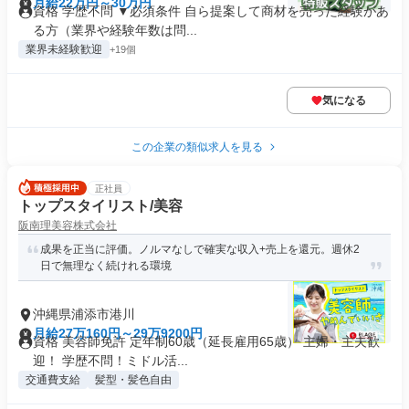
月給22万円～30万円
資格 学歴不問 ▼必須条件 自ら提案して商材を売った経験があ
る方（業界や経験年数は問...
業界未経験歓迎
+19個
気になる
この企業の類似求人を見る
正社員
トップスタイリスト/美容
阪南理美容株式会社
成果を正当に評価。ノルマなしで確実な収入+売上を還元。週休2
日で無理なく続けれる環境
沖縄県浦添市港川
月給27万160円～29万9200円
資格 美容師免許 定年制60歳（延長雇用65歳） 主婦・主夫歓
迎！ 学歴不問！ミドル活...
交通費支給
髪型・髪色自由