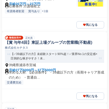
月給20万円～23万円
応募条件 介護福祉士
有資格者歓迎
賞与あり
+1個
気になる
正社員
【賞 与年4回】東証上場グループの営業職(不動産)
株式会社カチタス
【✅39歳以下の方】未経験スタート90%超！✅業界No.1の安定感×
圧倒的な稼ぎやすさ！未...
沖縄県浦添市宮城
月給27万6000円～37万5000円
求める人材: 【必須条件】 ・39歳以下の方（長期キャリア形成
のため） ・普通自...
交通費支給
気になる