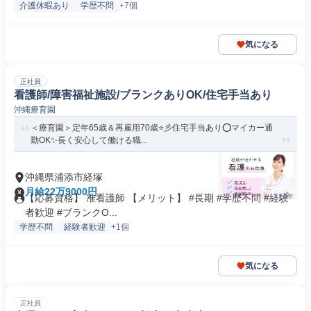
介護休暇あり
学歴不問
+7個
気になる
正社員
看護師/障害福祉施設/ブランクありOK/住宅手当あり
沖縄療育園
＜療育園＞定年65歳＆再雇用70歳⭐彡住宅手当あり⭕マイカー通
勤OK✨長く安心して働ける職...
沖縄県浦添市経塚
月給22万9000円
【応募資格】 准看護師 【メリット】 #長期 #学歴不問 #経験
者歓迎 #ブランクO...
学歴不問
経験者歓迎
+1個
気になる
正社員