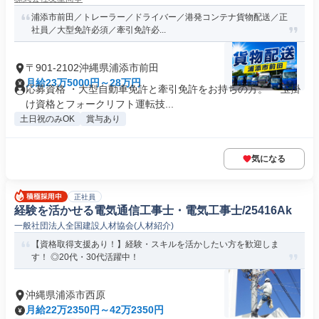
浦添市前田／トレーラー／ドライバー／港発コンテナ貨物配送／正
社員／大型免許必須／牽引免許必...
〒901-2102沖縄県浦添市前田
月給23万5000円～28万円
応募資格 ・大型自動車免許と牽引免許をお持ちの方。 ・玉掛
け資格とフォークリフト運転技...
土日祝のみOK
賞与あり
気になる
正社員
経験を活かせる電気通信工事士・電気工事士/25416Ak
一般社団法人全国建設人材協会(人材紹介)
【資格取得支援あり！】経験・スキルを活かしたい方を歓迎しま
す！ ◎20代・30代活躍中！
沖縄県浦添市西原
月給22万2350円～42万2350円