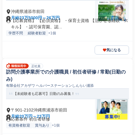
沖縄県浦添市前田
月給23万5000円～26万円
【応募資格】 【必須資格】 ・保育士資格 【活かせる経験・ス
キル】 ・認可保育園、認...
学歴不問
経験者歓迎
+1個
気になる
正社員
訪問介護事業所での介護職員 / 初任者研修 / 常勤(日勤の
み)
有限会社アカザワ ヘルパーステーションしんらい浦添
【未経験者も応募可】日勤のみ募集！
〒901-2102沖縄県浦添市前田
月給20万円～23万円
応募条件 初任者研修
有資格者歓迎
賞与あり
+1個