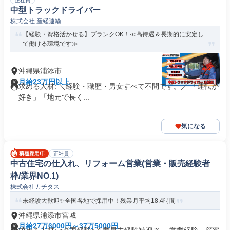
正社員
中型トラックドライバー
株式会社 産経運輸
【経験・資格活かせる】ブランクOK！≪高待遇＆長期的に安定し
て働ける環境です≫
沖縄県浦添市
月給23万円以上
求める人材: ＼経験・職歴・男女すべて不問です。／ 「運転が
好き」「地元で長く...
気になる
正社員
中古住宅の仕入れ、リフォーム営業(営業・販売経験者
枠/業界NO.1)
株式会社カチタス
未経験大歓迎✨全国各地で採用中！残業月平均18.4時間
沖縄県浦添市宮城
月給27万6000円～37万5000円