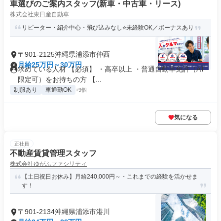
車選びのご案内スタッフ(新車・中古車・リース)
株式会社東日産自動車
リピーター・紹介中心・飛び込みなし⭐未経験OK／ボーナスあり
〒901-2125沖縄県浦添市仲西
月給25万円～30万円
求めている人材 【必須】 ・高卒以上 ・普通自動車免許（AT
限定可）をお持ちの方 【...
制服あり
車通勤OK
+9個
気になる
正社員
不動産賃貸管理スタッフ
株式会社ゆがふファシリティ
【土日祝日お休み】月給240,000円～・これまでの経験を活かせま
す！
〒901-2134沖縄県浦添市港川