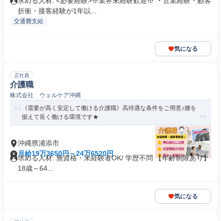
求める人材: <必要経験>※業界未経験歓迎※ ・営業経験・顧客
折衝・接客経験が1年以...
交通費支給
気になる
正社員
介護職
株式会社 ウェルケア沖縄
《需要が高く安定して働ける介護職》高待遇な条件をご用意♪腰を
据えて長く働ける環境です★
沖縄県浦添市
月給19万3650円～24万6520円
求める人材: 無資格・未経験者OK/ 学歴不問 【年齢制限あり】
18歳～64...
気になる