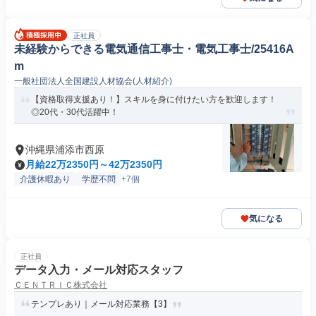
正社員
未経験からできる電気通信工事士・電気工事士/25416A
m
一般社団法人全国建設人材協会(人材紹介)
【資格取得支援あり！】スキルを身に付けたい方を歓迎します！
◎20代・30代活躍中！
沖縄県浦添市西原
月給22万2350円～42万2350円
介護休暇あり
学歴不問
+7個
気になる
正社員
データ入力・メール対応スタッフ
ＣＥＮＴＲＩＣ株式会社
テンプレあり｜メール対応業務【3】