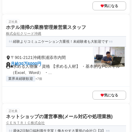
気になる
正社員
ホテル清掃の業務管理兼営業スタッフ
株式会社クリード沖縄
経験よりコミュニケーション力重視！未経験者も大歓迎です
〒901-2121沖縄県浦添市内間
月給30万6000円
■求める人物像・資格 【求める人材】 ・基本的なPCスキル
（Excel、Word） ・...
業界未経験歓迎
+7個
気になる
正社員
ネットショップの運営事務(メール対応や処理業務)
ＣＥＮＴＲＩＣ株式会社
週休2日制◎福利厚生充実！働きやすさ重視の会社◎【3】