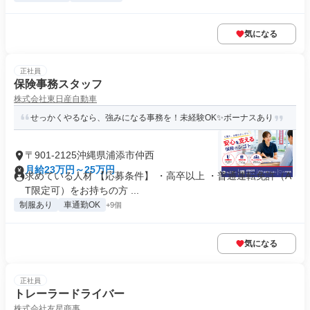
気になる
正社員
保険事務スタッフ
株式会社東日産自動車
せっかくやるなら、強みになる事務を！未経験OK✨ボーナスあり
〒901-2125沖縄県浦添市仲西
月給23万円～25万円
求めている人材 【応募条件】 ・高卒以上 ・普通運転免許（A
T限定可）をお持ちの方 ...
制服あり
車通勤OK
+9個
気になる
正社員
トレーラードライバー
株式会社友星商事