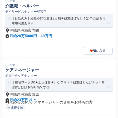
正社員
介護職・ヘルパー
デイサービスセンター聖紫花
【日勤のみ】経験不問◎週休2日制★残業ほぼなし！定年65歳＆再
雇用制度あり☆
沖縄県浦添市内間
月給20万5000円～40万円
気になる
正社員
ケアマネージャー
浦添中央ケアセンター
【在宅ワークOK★土日休み★】ケアマネ＊残業ほとんどナシ＊希
望休はほぼ取得可能です◎
沖縄県浦添市西原
月給23万円以上
求める人材: ケアマネージャーの資格をお持ちの方
交通費支給