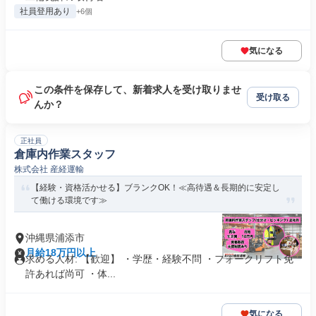
社員登用あり
+6個
気になる
この条件を保存して、新着求人を受け取りませ
受け取る
んか？
正社員
倉庫内作業スタッフ
株式会社 産経運輸
【経験・資格活かせる】ブランクOK！≪高待遇＆長期的に安定し
て働ける環境です≫
沖縄県浦添市
月給18万円以上
求める人材: 【歓迎】 ・学歴・経験不問 ・フォークリフト免
許あれば尚可 ・体...
気になる