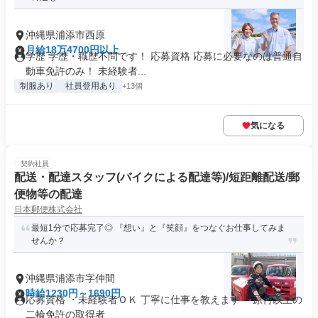
沖縄県浦添市西原
月給18万4700円以上
学歴 学歴・職歴不問です！ 応募資格 応募に必要なのは普通自
動車免許のみ！ 未経験者...
制服あり
社員登用あり
+13個
気になる
契約社員
配送・配達スタッフ(バイクによる配達等)/短距離配送/郵
便物等の配達
日本郵便株式会社
最短1分で応募完了◎ 『想い』と『笑顔』をつなぐお仕事してみま
せんか？
沖縄県浦添市字仲間
時給1230円～1690円
応募資格 ・未経験者ＯＫ 丁寧に仕事を教えます ・原付以上の
二輪免許の取得者