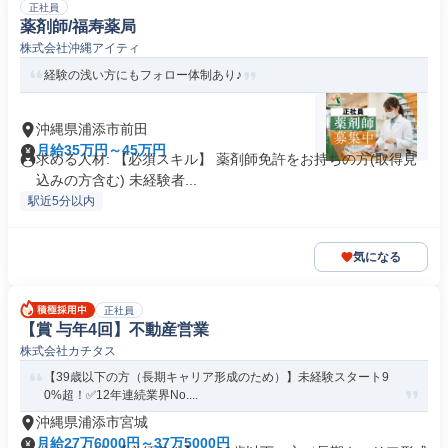
正社員
薬剤師/福寿薬局
株式会社沖縄アイティ
経験の浅い方にもフォロー体制あり♪
沖縄県浦添市前田
月給35万円～45万円
求める人材: 【必須スキル】 薬剤師免許をお持ちの方(取得見
込みの方含む) 未経験者...
駅近5分以内
気になる
正社員
【賞 与年4回】不動産営業
株式会社カチタス
【39歳以下の方（長期キャリア形成のため）】未経験スタート9
0%超！✅12年連続業界No....
沖縄県浦添市宮城
月給27万6000円～37万5000円