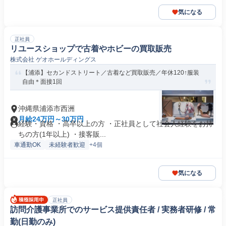
気になる
正社員
リユースショップで古着やホビーの買取販売
株式会社 ゲオホールディングス
【浦添】セカンドストリート／古着など買取販売／年休120↑服装
自由＊面接1回
沖縄県浦添市西洲
月給24万円～30万円
経験・資格 ・高卒以上の方 ・正社員として社会人経験をお持
ちの方(1年以上) ・接客販...
車通勤OK
未経験者歓迎
+4個
気になる
正社員
訪問介護事業所でのサービス提供責任者 / 実務者研修 / 常
勤(日勤のみ)