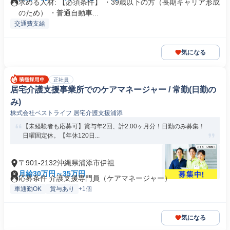
求める人材: 【必須条件】 ・39歳以下の方（長期キャリア形成
のため） ・普通自動車...
交通費支給
気になる
正社員
居宅介護支援事業所でのケアマネージャー / 常勤(日勤の
み)
株式会社ベストライフ 居宅介護支援浦添
【未経験者も応募可】賞与年2回、計2.00ヶ月分！日勤のみ募集！
日曜固定休。【年休120日...
〒901-2132沖縄県浦添市伊祖
月給30万円～35万円
応募条件 介護支援専門員（ケアマネージャー）
車通勤OK
賞与あり
+1個
気になる