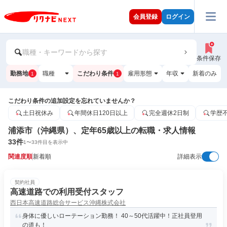
会員登録
ログイン
職種・キーワードから探す
条件保存
勤務地
職種
こだわり条件
雇用形態
年収
新着のみ
1
1
こだわり条件の追加設定を忘れていませんか？
土日祝休み
年間休日120日以上
完全週休2日制
学歴
浦添市（沖縄県）、定年65歳以上の転職・求人情報
33
件
1
〜
33
件目を表示中
関連度順
新着順
詳細表示
契約社員
高速道路での利用受付スタッフ
西日本高速道路総合サービス沖縄株式会社
身体に優しいローテーション勤務！ 40～50代活躍中！正社員登用
の道も！