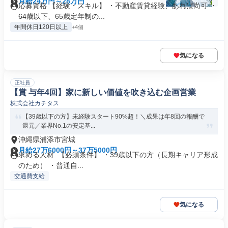
月給24万円～28万円
応募資格 【経験・スキル】 ・不動産賃貸経験、あれば尚可 ・
64歳以下、65歳定年制の...
年間休日120日以上
+4個
気になる
正社員
【賞 与年4回】家に新しい価値を吹き込む企画営業
株式会社カチタス
【39歳以下の方】未経験スタート90%超！＼成果は年8回の報酬で
還元／業界No.1の安定基...
沖縄県浦添市宮城
月給27万6000円～37万5000円
求める人材: 【必須条件】 ・39歳以下の方（長期キャリア形成
のため） ・普通自...
交通費支給
気になる