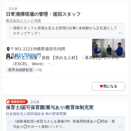
正社員
日常清掃現場の管理・巡回スタッフ
株式会社クリード沖縄
清掃スタッフと現場を支える管理の仕事♪ 未経験から正社員として
ステップアップ！
〒901-2121沖縄県浦添市内間
月給21万6000円
■求める人物像・資格 【求める人材】 ・基本的なPCスキル
（EXCEL、Word） ・...
業界未経験歓迎
+7個
気になる
正社員
保育士/認可保育園/賞与あり/教育体制充実
社会福祉法人前田福祉会 柿の実保育園
《経験者歓迎⭐保育士さんを募集中❗️》再雇用制度あり⭕昇給・賞
与あり⭕サポート体制バッチリ...