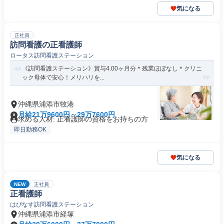
気になる
正社員
訪問看護の正看護師
ロータス訪問看護ステーション
《訪問看護ステーション》賞与4.00ヶ月分＊残業ほぼなし＊クリニ
ック母体で安心！メリハリを...
沖縄県浦添市牧港
月給21万9600円～29万7600円
求める人材: 正看護師の資格をお持ちの方
即日勤務OK
気になる
NEW
正社員
正看護師
はぴなす訪問看護ステーション
沖縄県浦添市経塚