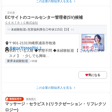
この企業の類似求人を見る
正社員
ECサイトのコールセンター管理者(SV)候補
ＣＥＮＴＲＩＣ株式会社
未経験歓迎♪充実福利厚生◎年休115日【3】
〒901-2131沖縄県浦添市牧港
月給24万5550円以上
求めている人材 ◆学歴不問 ◆未経験歓迎 【 こんな方にオス
スメ 】 ・少しでも興味...
業界未経験歓迎
+36個
気になる
この企業の類似求人を見る
業務委託
マッサージ・セラピスト(リラクゼーション・リフレクソ
ロジー)