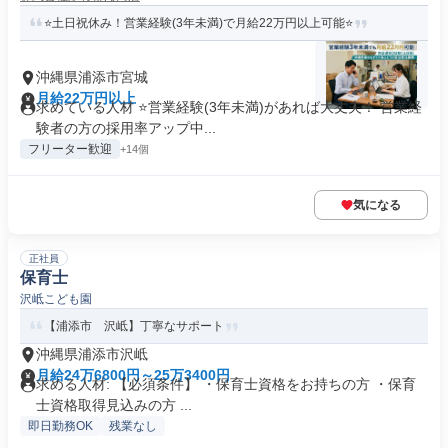
⭐土日祝休み！営業経験(3年未満)で月給22万円以上可能⭐
沖縄県浦添市宮城
月給22万円以上
求めている人材 ⭐営業経験(3年未満)があれば大丈夫！ 営業経
験者の方の採用率アップ中...
フリーター歓迎
+14個
気になる
正社員
保育士
沢岻こども園
【浦添市 沢岻】丁寧なサポート
沖縄県浦添市沢岻
月給24万6800円～25万3400円
求める人材: 【必須条件】 ・保育士資格をお持ちの方 ・保育
士資格取得見込みの方 ...
即日勤務OK
残業なし