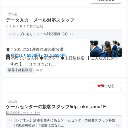
正社員
データ入力・メール対応スタッフ
ＣＥＮＴＲＩＣ株式会社
テンプレあり｜メール対応業務【3】
〒901-2131沖縄県浦添市牧港
月給21万5550円～22万5550円
求めている人材 ◆学歴不問 ◆未経験歓迎 【 こんな方におす
すめ 】 ・コツコツとし...
業界未経験歓迎
+37個
気になる
正社員
ゲームセンターの接客スタッフ/idp_okn_amu1F
株式会社マーキュリー
【レア求人】浦添市西洲にあるゲームセンターの接客スタッフ募集
｜#未経験歓迎！#残業ほぼなし...