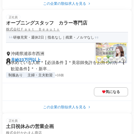
この企業の類似求人を見る
正社員
オープニングスタッフ カラー専門店
株式会社Ｆａｓｔ Ｂｅａｕｔｙ
研修充実・週休2日｜指名なし｜残業・ノルマなし
沖縄県浦添市西洲
月給23万円以上
求めている人材 *【必須条件 】* 美容師免許をお持ちの方 *【
歓迎条件】* ・新卒...
制服あり
主婦・主夫歓迎
+16個
気になる
この企業の類似求人を見る
正社員
土日祝休みの営業企画
株式会社かわまん商店