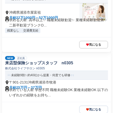
沖縄県浦添市屋富祖
月給22万1000円～52万1000円
求める人材: 高卒以上✨ 職種未経験歓迎✨ 業種未経験歓迎第✨
二新卒歓迎ブランクO...
残業なし
交通費支給
気になる
NEW
正社員
来店型保険ショップスタッフ n0305
株式会社ライフサロン n0305
未経験9割✨約40社から提案・何度でも研修
〒901-2131沖縄県浦添市牧港
月給25万円～37万円
求めている人材 学歴不問 職種未経験OK 業種未経験OK 以下の
いずれかの経験をお持ち...
気になる