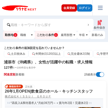
会員登録
ログイン
職種・キーワードから探す
条件保存
勤務地
職種
こだわり条件
雇用形態
年収
新着のみ
1
1
こだわり条件の追加設定を忘れていませんか？
土日祝休み
年間休日120日以上
完全週休2日制
学歴
浦添市（沖縄県）、女性が活躍中の転職・求人情報
127
件
1
〜
100
件目を表示中
関連度順
新着順
詳細表示
正社員
26年1月OPEN|飲食店のホール・キッチンスタッフ
株式会社ＫＩＳＳＵＩ ＧＲＯＵＰ
*高収入&厚待遇求人*月給39万円～＋賞与年2回！完週休2日