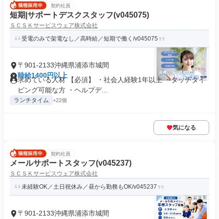
契約社員
短期|サポートデスクスタッフ(v045075)
ＳＣＳＫサービスウェア株式会社
受電のみで架電なし／高時給／短期で働く/v045075
〒901-2133沖縄県浦添市城間
時給1400円以上
求めている人材 【必須】 ・社会人経験1年以上 ・タッチタイ
ピング可能な方 ・ヘルプデ...
ランチタイム
+22個
気になる
契約社員
メールサポートスタッフ(v045237)
ＳＣＳＫサービスウェア株式会社
未経験OK／土日祝休み／昼から勤務もOK/v045237
〒901-2133沖縄県浦添市城間