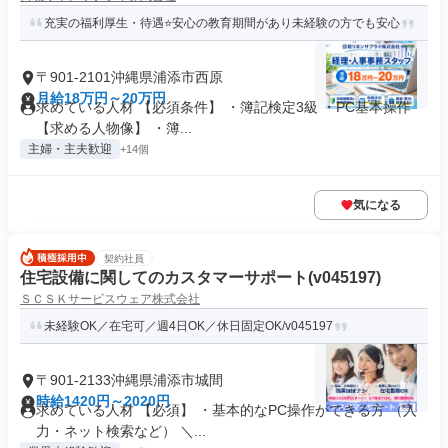
充実の福利厚生・待遇⭐安心の教育期間があり未経験の方でも安心
〒901-2101沖縄県浦添市西原
月給18万円～20万円
求めている人材 【必須条件】 ・簿記検定3級 ・PC基本操作
【求める人物像】 ・簿...
主婦・主夫歓迎
+14個
気になる
契約社員
住宅設備に関してのカスタマーサポート(v045197)
ＳＣＳＫサービスウェア株式会社
未経験OK／在宅可／週4日OK／休日固定OK/v045197
〒901-2133沖縄県浦添市城間
時給1420円～2020円
求めている人材 【必須】 ・基本的なPC操作ができる方 （入
力・ネット検索など） ＼...