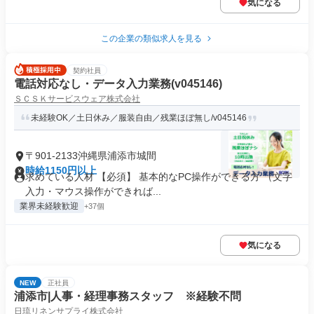
気になる
この企業の類似求人を見る
契約社員
電話対応なし・データ入力業務(v045146)
ＳＣＳＫサービスウェア株式会社
未経験OK／土日休み／服装自由／残業ほぼ無し/v045146
〒901-2133沖縄県浦添市城間
時給1150円以上
求めている人材 【必須】 基本的なPC操作ができる方 （文字
入力・マウス操作ができれば...
業界未経験歓迎
+37個
気になる
NEW
正社員
浦添市|人事・経理事務スタッフ ※経験不問
日琉リネンサプライ株式会社