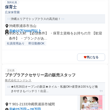
契約社員
保育士
広栄保育園
沖縄エリアでトップクラスの高月給！
沖縄県浦添市当山
月給23万7000円以上
求める人材: 【必須条件】 ・保育士資格をお持ちの方 【歓迎
条件】 ・ブランクがあ...
社員登用あり
即日勤務OK
気になる
正社員
プチプラアクセサリー店の販売スタッフ
株式会社エンドレス
★6月26日オープンの新店★ネイル・私服OK×産育休100％など働
きやすさもバッチリ！出店...
〒901-2133沖縄県浦添市城間
月給25万円～28万円