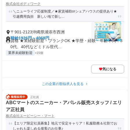
株式会社ボディワーク
＼ニューライフ応援制度／★家賃補助orシェアハウスの提供あり★
引越費用負担 新しい地で新し...
〒901-2123沖縄県浦添市西洲
時給1926円～4068円
資格 ★未経験歓迎・ブランクOK ★学歴・経験・年齢不問！3
0代、40代などミドル世代...
業界未経験歓迎
+15個
気になる
この企業の類似求人を見る
正社員
ABCマートのスニーカー・アパレル販売スタッフ / エリ
ア正社員
株式会社エービーシー・マート
【エリア限定社員募集】地元で安定キャリア！私服勤務＆社割でお
しゃれも楽しめる接客のお仕事♪