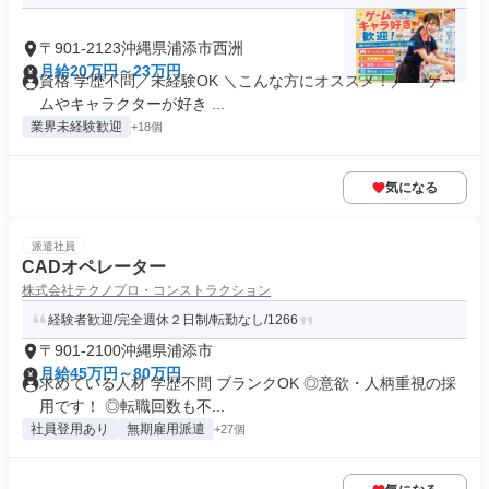
〒901-2123沖縄県浦添市西洲
月給20万円～23万円
資格 学歴不問／未経験OK ＼こんな方にオススメ！／ ・ゲー
ムやキャラクターが好き ...
業界未経験歓迎
+18個
気になる
派遣社員
CADオペレーター
株式会社テクノプロ・コンストラクション
経験者歓迎/完全週休２日制/転勤なし/1266
〒901-2100沖縄県浦添市
月給45万円～80万円
求めている人材 学歴不問 ブランクOK ◎意欲・人柄重視の採
用です！ ◎転職回数も不...
社員登用あり
無期雇用派遣
+27個