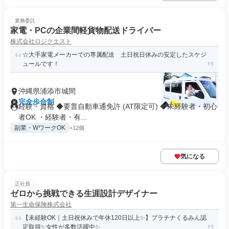
業務委託
家電・PCの企業間軽貨物配送ドライバー
株式会社ロジクエスト
☆大手家電メーカーでの専属配送 土日祝日休みの安定したスケジ
ュールです！
沖縄県浦添市城間
完全歩合制
経験・資格 ◆要普自動車通免許 (AT限定可) ◆未経験者・初心
者OK ・経験者・有...
副業・WワークOK
+12個
気になる
正社員
ゼロから挑戦できる生涯設計デザイナー
第一生命保険株式会社
【未経験OK｜土日祝休みで年休120日以上✨】プラチナくるみん認
定取得✨女性が多数活躍中✨