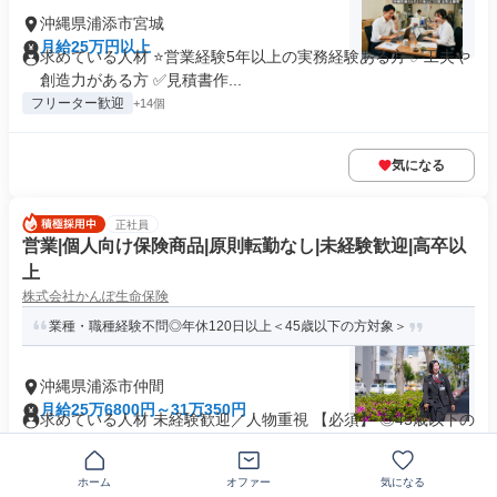
沖縄県浦添市宮城
月給25万円以上
求めている人材 ⭐営業経験5年以上の実務経験ある方 ✅工夫や
創造力がある方 ✅見積書作...
フリーター歓迎
+14個
気になる
正社員
営業|個人向け保険商品|原則転勤なし|未経験歓迎|高卒以
上
株式会社かんぽ生命保険
業種・職種経験不問◎年休120日以上＜45歳以下の方対象＞
沖縄県浦添市仲間
月給25万6800円～31万350円
求めている人材 未経験歓迎／人物重視 【必須】 ◎45歳以下の
方（3号のイ／長期キャ...
制服あり
業界未経験歓迎
+36個
ホーム
オファー
気になる