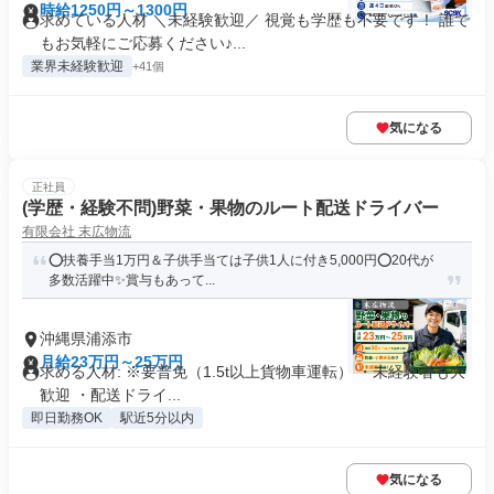
時給1250円～1300円
求めている人材 ＼未経験歓迎／ 視覚も学歴も不要です！ 誰で
もお気軽にご応募ください♪...
業界未経験歓迎
+41個
気になる
正社員
(学歴・経験不問)野菜・果物のルート配送ドライバー
有限会社 末広物流
⭕扶養手当1万円＆子供手当ては子供1人に付き5,000円⭕20代が
多数活躍中✨賞与もあって...
沖縄県浦添市
月給23万円～25万円
求める人材: ※要普免（1.5t以上貨物車運転） ・未経験者も大
歓迎 ・配送ドライ...
即日勤務OK
駅近5分以内
気になる