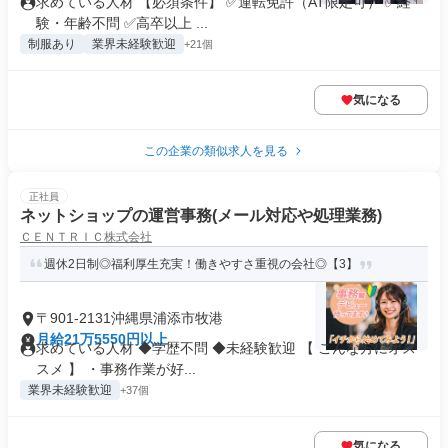
求めている人材 【必須条件】 ✅運転免許（AT限定可） ✅経
験・年齢不問 ✅高卒以上 ...
制服あり
業界未経験歓迎
+21個
気になる
この企業の類似求人を見る
正社員
ネットショップの運営事務(メール対応や処理業務)
ＣＥＮＴＲＩＣ株式会社
週休2日制◎福利厚生充実！働きやすさ重視の会社◎【3】
〒901-2131沖縄県浦添市牧港
月給21万5550円以上
求めている人材 ◆学歴不問 ◆未経験歓迎 【 こんな方にオス
スメ 】 ・事務作業が好...
業界未経験歓迎
+37個
気になる