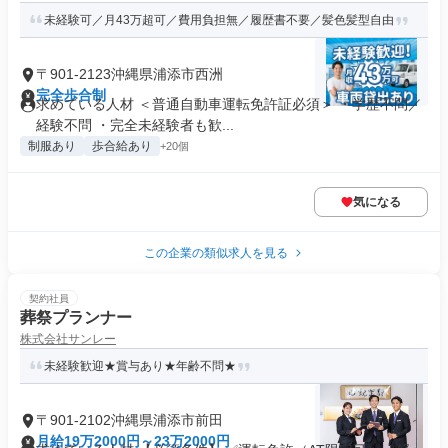
未経験可／月43万超可／費用負担無／履歴書不要／髪色髪型自由
〒901-2123沖縄県浦添市西洲
完全歩合制
求めている人材 ＜普通自動車運転免許証必須＞ ・学歴不問／
経験不問 ・完全未経験者も歓...
制服あり
歩合給あり
+20個
気になる
この企業の類似求人を見る
契約社員
葬祭プランナー
株式会社サンレー
未経験歓迎★賞与あり★年齢不問★
〒901-2102沖縄県浦添市前田
月給19万2000円～23万2000円