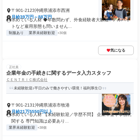
〒901-2123沖縄県浦添市西洲
月給39万円～88万円
求めている人材 ◆年数問わず、外食経験者大歓迎!! アルバイ
トなど雇用形態も問いません...
制服あり
業界未経験歓迎
+30個
気になる
正社員
企業年金の手続きに関するデータ入力スタッフ
ＣＥＮＴＲＩＣ株式会社
未経験歓迎♪平日のみで働きやすい環境！福利厚生◎
〒901-2131沖縄県浦添市牧港
月給21万5550円以上
求めている人材 【未経験歓迎／学歴不問】 企業年金や事務に
関する 専門知識は必要あり...
業界未経験歓迎
+38個