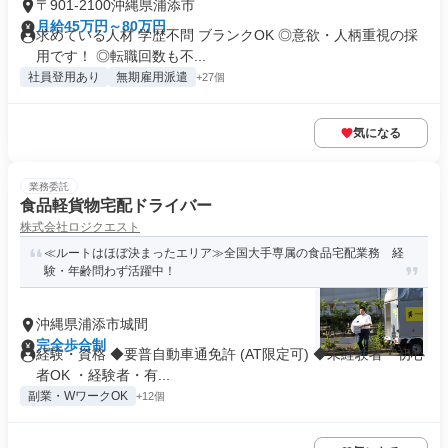
〒901-2100沖縄県浦添市
月給45万円～80万円
求めている人材 学歴不問 ブランクOK ◎意欲・人柄重視の採
用です！ ◎転職回数も不...
社員登用あり
無期雇用派遣
+27個
気になる
業務委託
食品軽貨物宅配ドライバー
株式会社ロジクエスト
≪ルートはほぼ決まったエリア≫全国大手専属の食品宅配業務 経
験・年齢問わず活躍中！
沖縄県浦添市城間
完全歩合制
経験・資格 ◆要普自動車通免許 (AT限定可) ◆未経験者・初心
者OK ・経験者・有...
副業・WワークOK
+12個