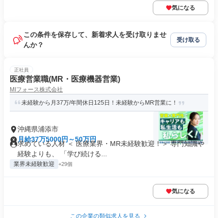
気になる
この条件を保存して、新着求人を受け取りませ
受け取る
んか？
正社員
医療営業職(MR・医療機器営業)
MIフォース株式会社
未経験から月37万/年間休日125日！未経験からMR営業に！
沖縄県浦添市
月給37万5000円～50万円
求めている人材 ＜ 医療業界・MR未経験歓迎！＞ 専門知識や
経験よりも、 「学び続ける...
業界未経験歓迎
+29個
気になる
この企業の類似求人を見る