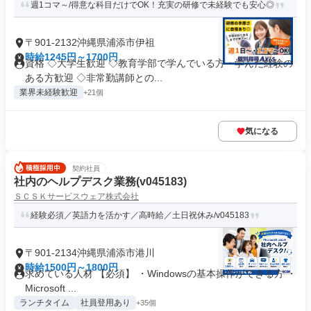
週1コマ～/得意な科目だけでOK！充実の研修で未経験でも安心◎
〒901-2132沖縄県浦添市伊祖
時給1245円～1700円
資格 ◇大学生歓迎 ◇教育学部で学んでいる方・学んだ経験の
ある方歓迎 ◇非常勤講師との...
業界未経験歓迎
+21個
気になる
契約社員
社内のヘルプデスク業務(v045183)
ＳＣＳＫサービスウェア株式会社
経験必須／英語力を活かす／高時給／土日祝休み/v045183
〒901-2134沖縄県浦添市港川
時給1500円～1800円
求めている人材 【必須】 ・Windowsの基本操作ができる方 ・
Microsoft ...
ランチタイム
社員登用あり
+35個