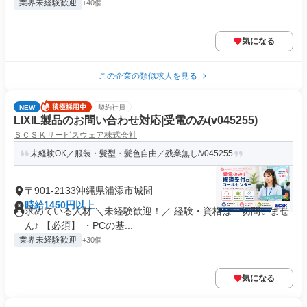
業界未経験歓迎
+40個
気になる
この企業の類似求人を見る
NEW
契約社員
LIXIL製品のお問い合わせ対応|受電のみ(v045255)
ＳＣＳＫサービスウェア株式会社
未経験OK／服装・髪型・髪色自由／残業無し/v045255
〒901-2133沖縄県浦添市城間
時給1450円以上
求めている人材 ＼未経験歓迎！／ 経験・資格は一切問いませ
ん♪ 【必須】 ・PCの基...
業界未経験歓迎
+30個
気になる