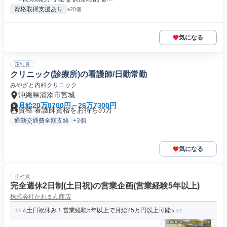
資格取得支援あり
+20個
気になる
正社員
クリニック(診療所)の看護師/日勤常勤
みやざと内科クリニック
沖縄県浦添市宮城
月給20万8700円～26万7300円
資格 看護師資格をお持ちの方
通勤交通費全額支給
+3個
気になる
正社員
完全週休2日制(土日祝)の営業企画(営業経験5年以上)
株式会社かわまん商店
⭐土日祝休み！営業経験5年以上で月給25万円以上可能⭐