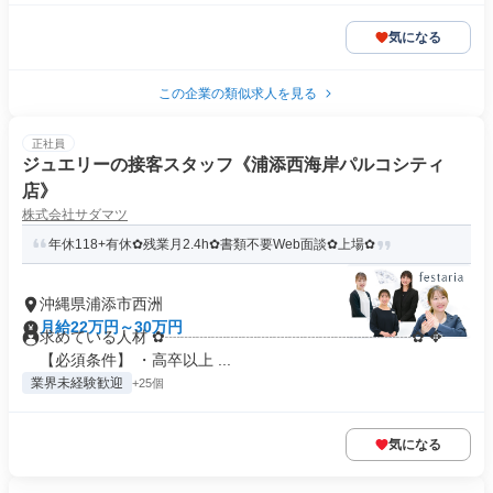
気になる
この企業の類似求人を見る
正社員
ジュエリーの接客スタッフ《浦添西海岸パルコシティ
店》
株式会社サダマツ
年休118+有休✿残業月2.4h✿書類不要Web面談✿上場✿
沖縄県浦添市西洲
月給22万円～30万円
求めている人材 ✿┈┈┈┈┈┈┈┈┈┈┈┈┈┈┈┈✿ ✥
【必須条件】 ・高卒以上 ...
業界未経験歓迎
+25個
気になる