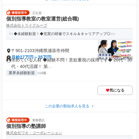
正社員
個別指導教室の教室運営(総合職)
株式会社トライグループ
◆未経験歓迎！◆充実の研修でスキル＆キャリアアップ◎
〒901-2103沖縄県浦添市仲間
月給27万円～35万円
求めている人材 ◆経験不問！意欲重視の採用です◆ 20代・30
代・40代活躍！ 第...
業界未経験歓迎
+14個
気になる
この企業の類似求人を見る
業務委託
個別指導の塾講師
株式会社ワオ・コーポレーション