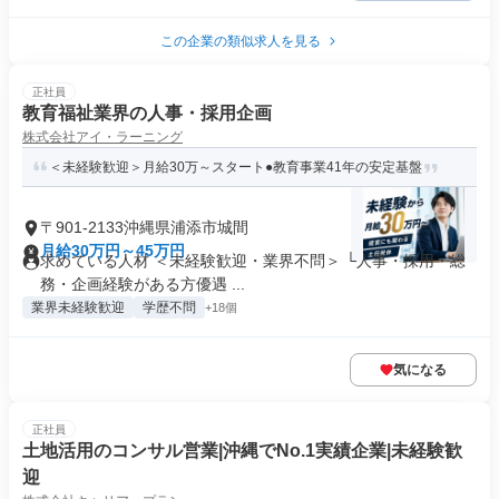
この企業の類似求人を見る
正社員
教育福祉業界の人事・採用企画
株式会社アイ・ラーニング
＜未経験歓迎＞月給30万～スタート●教育事業41年の安定基盤
〒901-2133沖縄県浦添市城間
月給30万円～45万円
求めている人材 ＜未経験歓迎・業界不問＞ └人事・採用・総
務・企画経験がある方優遇 ...
業界未経験歓迎
学歴不問
+18個
気になる
正社員
土地活用のコンサル営業|沖縄でNo.1実績企業|未経験歓
迎