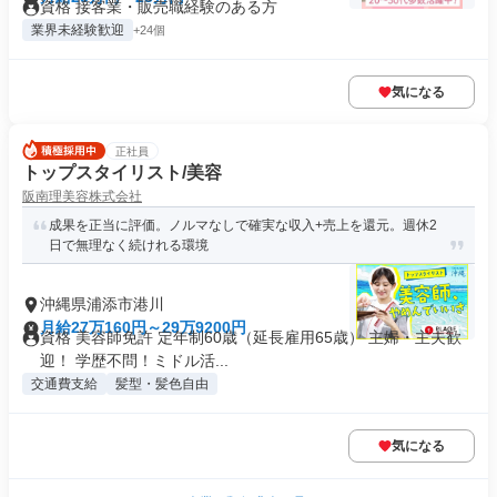
資格 接客業・販売職経験のある方
業界未経験歓迎
+24個
気になる
正社員
トップスタイリスト/美容
阪南理美容株式会社
成果を正当に評価。ノルマなしで確実な収入+売上を還元。週休2
日で無理なく続けれる環境
沖縄県浦添市港川
月給27万160円～29万9200円
資格 美容師免許 定年制60歳（延長雇用65歳） 主婦・主夫歓
迎！ 学歴不問！ミドル活...
交通費支給
髪型・髪色自由
気になる