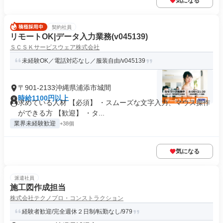
気になる
契約社員
リモートOK|データ入力業務(v045139)
ＳＣＳＫサービスウェア株式会社
未経験OK／電話対応なし／服装自由/v045139
〒901-2133沖縄県浦添市城間
時給1100円以上
求めている人材 【必須】 ・スムーズな文字入力、マウス操作
ができる方 【歓迎】 ・タ...
業界未経験歓迎
+38個
気になる
派遣社員
施工図作成担当
株式会社テクノプロ・コンストラクション
経験者歓迎/完全週休２日制/転勤なし/979