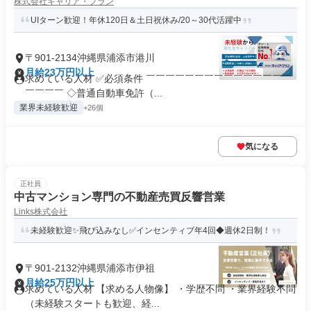
株式会社キャリア・プラン
UIターン歓迎！年休120日＆土日祝休み/20～30代活躍中
〒901-2134沖縄県浦添市港川
月給23万円以上
求めている人材 ✅必須条件 ￣￣￣￣￣￣￣￣￣￣￣￣￣￣￣
￣￣￣￣ ◇普通自動車免許（...
業界未経験歓迎
+26個
気になる
正社員
中古マンション専門の不動産売買反響営業
Links株式会社
未経験歓迎✨飛び込みなし✅インセンティブ年4回◆週休2日制！
〒901-2132沖縄県浦添市伊祖
月給25万円以上
求めている人材 【求める人物像】 ・学歴不問 ・業界経験不問
（未経験スタートも歓迎、経...