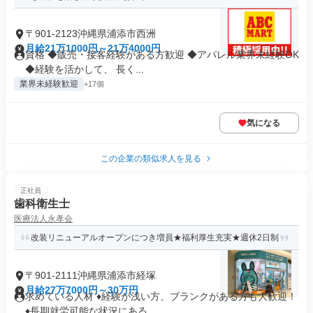
〒901-2123沖縄県浦添市西洲
月給21万1000円～21万4000円
資格 ◆販売・接客経験がある方歓迎 ◆アパレル業界未経験OK
◆経験を活かして、 長く...
業界未経験歓迎
+17個
気になる
この企業の類似求人を見る
正社員
歯科衛生士
医療法人永孝会
改装リニューアルオープンにつき増員★福利厚生充実★週休2日制
〒901-2111沖縄県浦添市経塚
月給27万7000円～30万円
求めている人材 ♦経験が浅い方、ブランクがある方も大歓迎！
♦長期就労可能な状況にある...