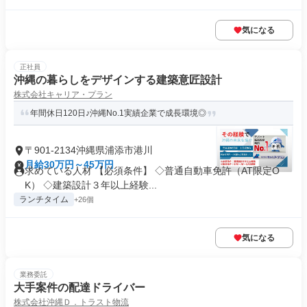
気になる
正社員
沖縄の暮らしをデザインする建築意匠設計
株式会社キャリア・プラン
年間休日120日♪沖縄No.1実績企業で成長環境◎
〒901-2134沖縄県浦添市港川
月給30万円～45万円
求めている人材 【必須条件】 ◇普通自動車免許（AT限定O
K） ◇建築設計３年以上経験...
ランチタイム
+26個
気になる
業務委託
大手案件の配達ドライバー
株式会社沖縄Ｄ．トラスト物流