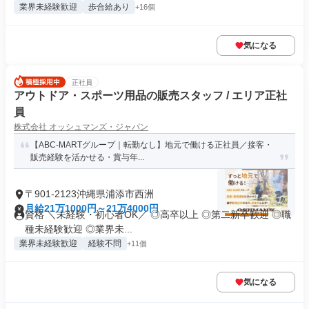
業界未経験歓迎
歩合給あり
+16個
気になる
正社員
アウトドア・スポーツ用品の販売スタッフ / エリア正社
員
株式会社 オッシュマンズ・ジャパン
【ABC-MARTグループ｜転勤なし】地元で働ける正社員／接客・
販売経験を活かせる・賞与年...
〒901-2123沖縄県浦添市西洲
月給21万1000円～21万4000円
資格 ＼未経験・初心者OK／ ◎高卒以上 ◎第二新卒歓迎 ◎職
種未経験歓迎 ◎業界未...
業界未経験歓迎
経験不問
+11個
気になる