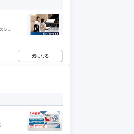
ン...
気になる
..