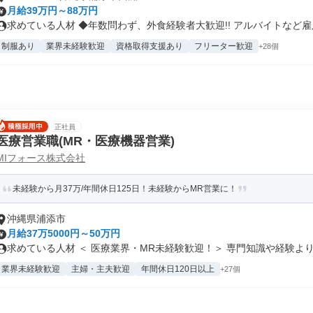
月給39万円～88万円
求めている人材 ◆年数問わず、外食経験者大歓迎!! アルバイトなど雇用.
制服あり
業界未経験歓迎
資格取得支援あり
フリーター歓迎
+28個
正社員
医療営業職(MR・医療機器営業)
MIフォース株式会社
未経験から月37万/年間休日125日！未経験からMR営業に！
沖縄県浦添市
月給37万5000円～50万円
求めている人材 ＜ 医療業界・MR未経験歓迎！＞ 専門知識や経験よりも
業界未経験歓迎
主婦・主夫歓迎
年間休日120日以上
+27個