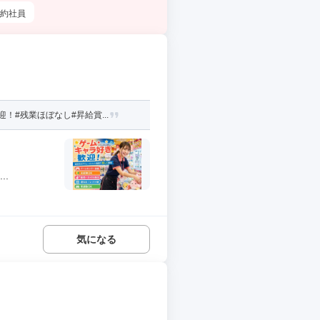
約社員
#残業ほぼなし#昇給賞...
.
気になる