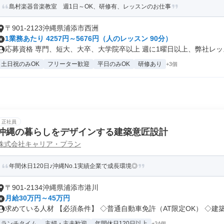
島村楽器音楽教室 週1日～OK、研修有、レッスンのお仕事
〒901-2123沖縄県浦添市西洲
1業務あたり 4257円～5676円（人のレッスン 90分）
応募資格 専門、短大、大卒、大学院卒以上 週に1曜日以上、弊社レッス
土日祝のみOK
フリーター歓迎
平日のみOK
研修あり
+3個
正社員
沖縄の暮らしをデザインする建築意匠設計
株式会社キャリア・プラン
年間休日120日♪沖縄No.1実績企業で成長環境◎
〒901-2134沖縄県浦添市港川
月給30万円～45万円
求めている人材 【必須条件】 ◇普通自動車免許（AT限定OK） ◇建築.
ランチタイム
主婦・主夫歓迎
年間休日120日以上
+24個