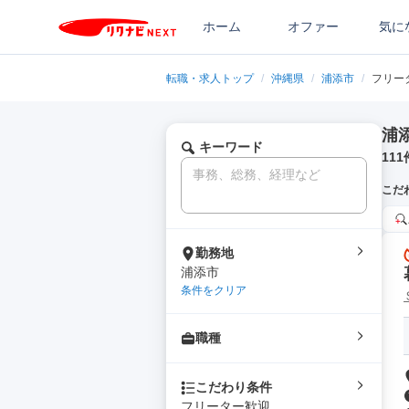
ホーム
オファー
気に
転職・求人トップ
/
沖縄県
/
浦添市
/
フリー
浦
キーワード
111
こだ
勤務地
浦添市
条件をクリア
職種
こだわり条件
フリーター歓迎