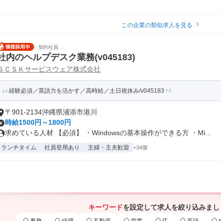
この企業の類似求人を見る
契約社員
社内のヘルプデスク業務(v045183)
ＳＣＳＫサービスウェア株式会社
経験必須／英語力を活かす／高時給／土日祝休み/v045183
〒901-2134沖縄県浦添市港川
時給1500円～1800円
求めている人材 【必須】 ・Windowsの基本操作ができる方 ・Mi...
ランチタイム
社員登用あり
主婦・主夫歓迎
+34個
キーワード
を設定して求人を絞り込みまし