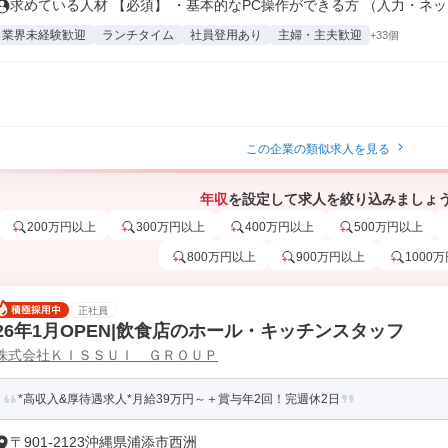
求めている人材 【必須】 ・基本的なPC操作ができる方 （入力・ネット
業界未経験歓迎
ランチタイム
社員登用あり
主婦・主夫歓迎
+33個
この企業の類似求人を見る
年収
を設定して求人を絞り込みましょ
200万円以上
300万円以上
400万円以上
500万円以上
800万円以上
900万円以上
1000
正社員
26年1月OPEN|飲食店のホール・キッチンスタッフ
株式会社ＫＩＳＳＵＩ ＧＲＯＵＰ
*高収入&厚待遇求人*月給39万円～＋賞与年2回！完週休2日
〒901-2123沖縄県浦添市西洲