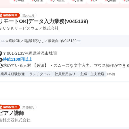
事務
経理
不動産
営業
IT
英語
契約社員
リモートOK|データ入力業務(v045139)
ＳＣＳＫサービスウェア株式会社
未経験OK／電話対応なし／服装自由/v045139
〒901-2133沖縄県浦添市城間
時給1100円以上
求めている人材 【必須】 ・スムーズな文字入力、マウス操作ができる方 
業界未経験歓迎
ランチタイム
社員登用あり
主婦・主夫歓迎
+35個
業務委託
ピアノ講師
島村楽器株式会社