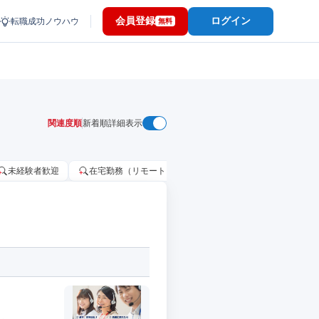
会員登録
ログイン
転職成功ノウハウ
無料
関連度順
新着順
詳細表示
未経験者歓迎
在宅勤務（リモートワーク）OK
家賃補助・住宅手当