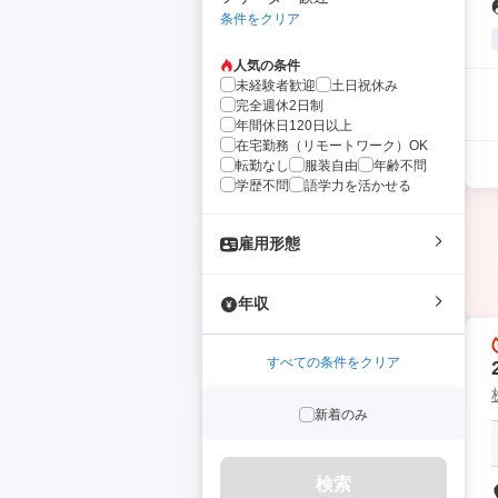
条件をクリア
人気の条件
未経験者歓迎
土日祝休み
完全週休2日制
年間休日120日以上
在宅勤務（リモートワーク）OK
転勤なし
服装自由
年齢不問
学歴不問
語学力を活かせる
雇用形態
年収
すべての条件をクリア
新着のみ
検索