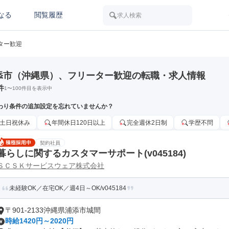
なる
閲覧履歴
求人検索
ター歓迎
添市（沖縄県）、フリーター歓迎の転職・求人情報
件
1
〜
100
件目を表示中
わり条件の追加設定を忘れていませんか？
土日祝休み
年間休日120日以上
完全週休2日制
学歴不問
契約社員
暮らしに関するカスタマーサポート(v045184)
ＳＣＳＫサービスウェア株式会社
未経験OK／在宅OK／週4日～OK/v045184
〒901-2133沖縄県浦添市城間
時給1420円～2020円