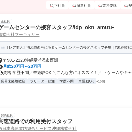
正社員
派遣社員
業務委託
契
正社員
ゲームセンターの接客スタッフ/idp_okn_amu1F
株式会社マーキュリー
【レア求人】浦添市西洲にあるゲームセンターの接客スタッフ募集｜#未経験歓迎！
〒901-2123沖縄県浦添市西洲
月給20万円～23万円
資格 学歴不問／未経験OK ＼こんな方にオススメ！／ ・ゲームやキャ..
業界未経験歓迎
フリーター歓迎
学歴不問
車通勤OK
+15個
契約社員
高速道路での利用受付スタッフ
西日本高速道路総合サービス沖縄株式会社