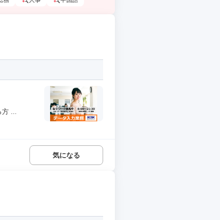
総務
人事
中国語
...
気になる