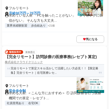
フルリモート
月給30万円～70万円
求めている人材 「PCを触ったことがない」「タイピングに自
信がない」 そんな方も大丈夫...
業界未経験歓迎
歩合給あり
+21個
気になる
業務委託
【完全リモート】訪問診療の医療事務(レセプト算定)
株式会社クラウドクリニック
完全リモートで算定スキル活かして活躍したい方必見！！【限定募
集】完全リモート｜在宅医療レセ...
フルリモート
完全歩合制
求める人材: ＜こんな方におすすめ＞ ① 訪問診療を行う医療
機関での算定・レセプト...
社員登用あり
在宅OK