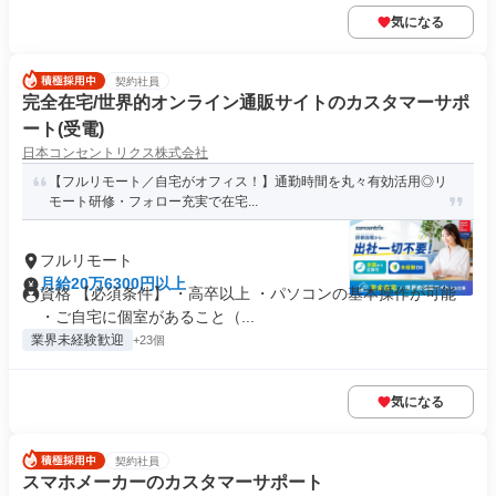
気になる
契約社員
完全在宅/世界的オンライン通販サイトのカスタマーサポ
ート(受電)
日本コンセントリクス株式会社
【フルリモート／自宅がオフィス！】通勤時間を丸々有効活用◎リ
モート研修・フォロー充実で在宅...
フルリモート
月給20万6300円以上
資格 【必須条件】 ・高卒以上 ・パソコンの基本操作が可能
・ご自宅に個室があること（...
業界未経験歓迎
+23個
気になる
契約社員
スマホメーカーのカスタマーサポート