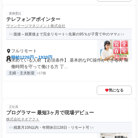
業務委託
テレフォンアポインター
ヴァンテージマネジメント株式会社
面接～就業後まで完全リモート✨先輩の95％が子育て中のママ♫
フルリモート
時給1226円～1920円
求めている人材 【必須条件】 基本的なPC操作ができる方 稼
働時間を守って働ける方 丁...
主婦・主夫歓迎
+17個
気になる
正社員
プログラマー 最短3ヶ月で現場デビュー
株式会社ネオアクト
残業月10h以内・年間休日128日・リモート可