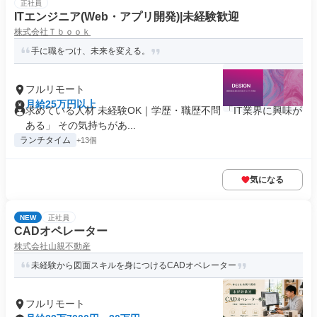
正社員
ITエンジニア(Web・アプリ開発)|未経験歓迎
株式会社Ｔｂｏｏｋ
手に職をつけ、未来を変える。
フルリモート
月給25万円以上
求めている人材 未経験OK｜学歴・職歴不問 「IT業界に興味が
ある」 その気持ちがあ...
ランチタイム
+13個
気になる
NEW
正社員
CADオペレーター
株式会社山親不動産
未経験から図面スキルを身につけるCADオペレーター
フルリモート