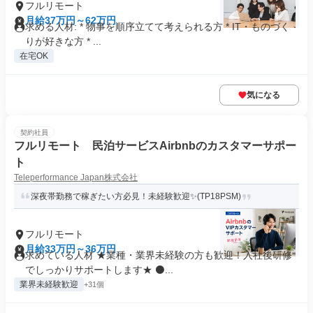
フルリモート
月給37万円～62万円
求める人材: * 物事を順序立てて考えられる方 * IT・ものづく
りが好きな方 * ...
在宅OK
気になる
契約社員
フルリモート 民泊サービスAirbnbのカスタマーサポー
ト
Teleperformance Japan株式会社
深夜帯勤務で稼ぎたい方必見！未経験歓迎✨(TP18PSM)
フルリモート
月給33万円～36万円
求めている人材 ★業種・業界未経験の方も歓迎！入社後研修
でしっかりサポートします★ ⚫...
業界未経験歓迎
+31個