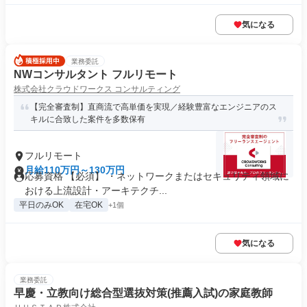
気になる
業務委託
NWコンサルタント フルリモート
株式会社クラウドワークス コンサルティング
【完全審査制】直商流で高単価を実現／経験豊富なエンジニアのス
キルに合致した案件を多数保有
フルリモート
月給110万円～130万円
応募資格 【必須】 ・ネットワークまたはセキュリティ領域に
おける上流設計・アーキテクチ...
平日のみOK
在宅OK
+1個
気になる
業務委託
早慶・立教向け総合型選抜対策(推薦入試)の家庭教師