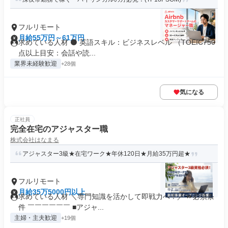
フルリモート
月給55万円～61万円
求めている人材 ⚫ 英語スキル：ビジネスレベル （TOEIC750
点以上目安：会話や読...
業界未経験歓迎
+28個
気になる
正社員
完全在宅のアジャスター職
株式会社はなまる
アジャスター3級★在宅ワーク★年休120日★月給35万円超★
フルリモート
月給35万5000円以上
求めている人材 ＼専門知識を活かして即戦力へ！／ ⏩必須条
件 ￣￣￣￣￣￣ ■アジャ...
主婦・主夫歓迎
+19個