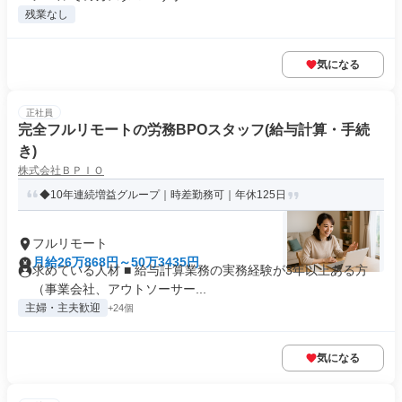
残業なし
気になる
正社員
完全フルリモートの労務BPOスタッフ(給与計算・手続
き)
株式会社ＢＰＩＯ
◆10年連続増益グループ｜時差勤務可｜年休125日
フルリモート
月給26万868円～50万3435円
求めている人材 ■ 給与計算業務の実務経験が3年以上ある方
（事業会社、アウトソーサー...
主婦・主夫歓迎
+24個
気になる