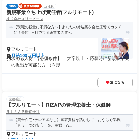
NEW
正社員
新規事業立ち上げ責任者(フルリモート)
株式会社スリーピース
【現職の裁量に不満な方へ】あなたの持込案を会社原資でカタチ
に！最短6ヶ月で共同経営者の道へ
フルリモート
月給100万円以上
求める人材: 【必須条件】 ・大卒以上 ・応募時に新規事業案
の提出が可能な方 （※形...
気になる
業務委託
【フルリモート】RIZAPの管理栄養士・保健師
ＲＩＺＡＰ株式会社
【完全在宅×テレアポなし】国家資格を活かして、おうちで業務。
「もう一つの安心」を。主婦・W...
フルリモート