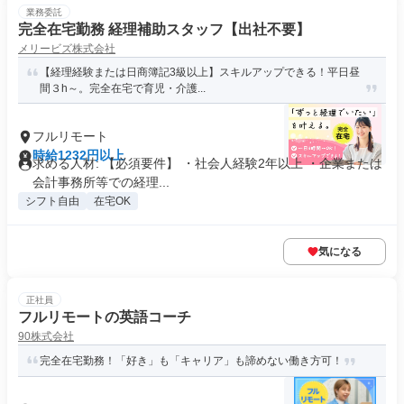
業務委託
完全在宅勤務 経理補助スタッフ【出社不要】
メリービズ株式会社
【経理経験または日商簿記3級以上】スキルアップできる！平日昼
間３h～。完全在宅で育児・介護...
フルリモート
時給1232円以上
求める人材: 【必須要件】 ・社会人経験2年以上 ・企業または
会計事務所等での経理...
シフト自由
在宅OK
気になる
正社員
フルリモートの英語コーチ
90株式会社
完全在宅勤務！「好き」も「キャリア」も諦めない働き方可！