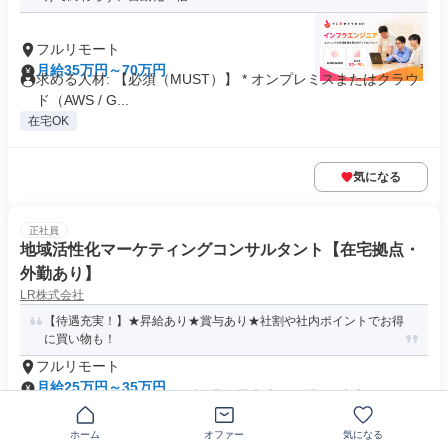
フルリモート
月給35万円～70万円
求める人材: 【必須（MUST）】 * オンプレミスまたはクラウ
ド（AWS / G...
在宅OK
気になる
正社員
地域活性化マーケティングコンサルタント【在宅拠点・
外勤あり】
LR株式会社
【待遇充実！】★昇給あり★賞与あり★社割や社内ポイントでお得
に買い物も！
フルリモート
月給25万円～35万円
資格 *《必須スキル》* ・論理的思考力 ・問題解決力 ・ビジネ
スコミュニケーション能...
ホーム
オファー
気になる
交通費支給