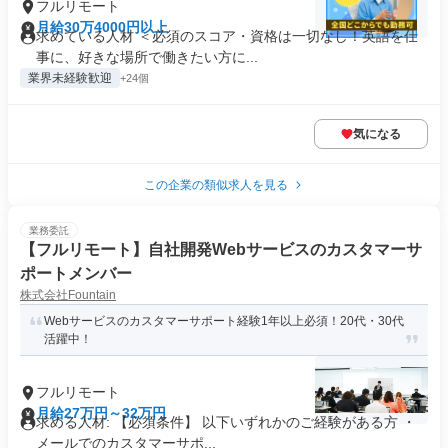
フルリモート
月給30万4000円以上
求めている人材 ＜必須のスコア・資格は一切なし！英語を仕
事に、好きな場所で働きたい方に...
業界未経験歓迎
+24個
気になる
この企業の類似求人を見る
業務委託
【フルリモート】自社開発Webサービスのカスタマーサ
ポートメンバー
株式会社Fountain
Webサービスのカスタマーサポート経験1年以上必須！20代・30代
活躍中！
フルリモート
月給27万円～32万円
求める人材: 【必須条件】 以下いずれかのご経験がある方 ・
メールでのカスタマーサポ...