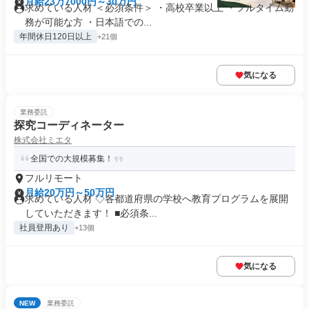
月給23万7000円～30万円
求めている人材 ＜必須条件＞ ・高校卒業以上 ・フルタイム勤
務が可能な方 ・日本語での...
年間休日120日以上
+21個
気になる
業務委託
探究コーディネーター
株式会社ミエタ
全国での大規模募集！
フルリモート
月給20万円～50万円
求めている人材 ◇各都道府県の学校へ教育プログラムを展開
していただきます！ ■必須条...
社員登用あり
+13個
気になる
NEW
業務委託