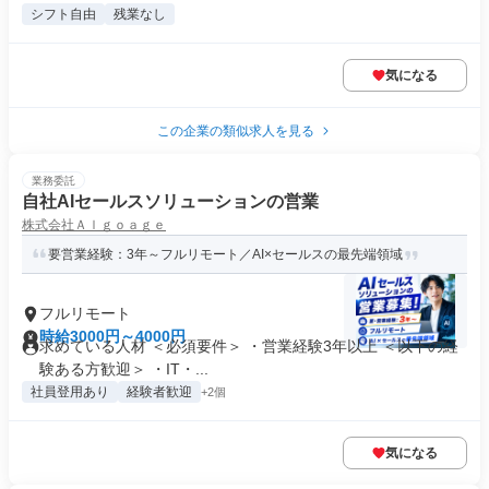
シフト自由
残業なし
気になる
この企業の類似求人を見る
業務委託
自社AIセールスソリューションの営業
株式会社Ａｌｇｏａｇｅ
要営業経験：3年～フルリモート／AI×セールスの最先端領域
フルリモート
時給3000円～4000円
求めている人材 ＜必須要件＞ ・営業経験3年以上 ＜以下の経
験ある方歓迎＞ ・IT・...
社員登用あり
経験者歓迎
+2個
気になる