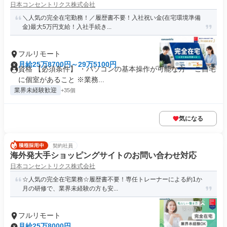
日本コンセントリクス株式会社
＼人気の完全在宅勤務！／履歴書不要！入社祝い金(在宅環境準備
金)最大5万円支給！入社手続き...
フルリモート
月給25万8700円～29万5100円
資格 【必須条件】 ・パソコンの基本操作が可能な方 ・ご自宅
に個室があること ※業務...
業界未経験歓迎
+35個
気になる
契約社員
海外発大手ショッピングサイトのお問い合わせ対応
日本コンセントリクス株式会社
☆人気の完全在宅業務☆履歴書不要！専任トレーナーによる約1か
月の研修で、業界未経験の方も安...
フルリモート
月給25万8000円