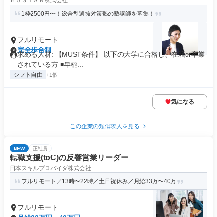
ＨＵＳＴＡＲ株式会社
1枠2500円〜！総合型選抜対策塾の塾講師を募集！
フルリモート
完全歩合制
求める人材: 【MUST条件】 以下の大学に合格し、在籍or卒業
されている方 ■早稲...
シフト自由
+1個
気になる
この企業の類似求人を見る
NEW
正社員
転職支援(toC)の反響営業リーダー
日本スキルプロバイダ株式会社
フルリモート／13時〜22時／土日祝休み／月給33万〜40万
フルリモート