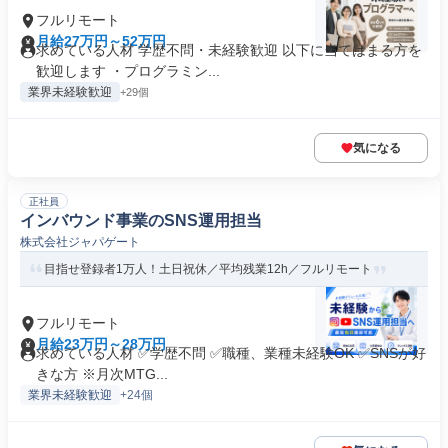
フルリモート
月給27万円～52万円
求めている人材 学歴不問・未経験歓迎 以下に当てはまる方を
歓迎します ・プログラミン...
業界未経験歓迎
+29個
気になる
正社員
インバウンド事業のSNS運用担当
株式会社ジャパゲート
目指せ登録者1万人！土日祝休／平均残業12h／フルリモート
フルリモート
月給23万円～28万円
求めている人材 ✅学歴不問 ✅職種、業種未経験OK ✅SNSが好
きな方 ※月次MTG...
業界未経験歓迎
+24個