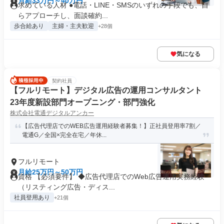
月給33万円～40万円
求めている人材 ●電話・LINE・SMSのいずれの手段でも、自
らアプローチし、面談確約...
歩合給あり
主婦・主夫歓迎
+28個
気になる
契約社員
【フルリモート】デジタル広告の運用コンサルタント
23年度新設部門オープニング・部門強化
株式会社電通デジタルアンカー
【広告代理店でのWEB広告運用経験者募集！】正社員登用率7割／
電通G／全国×完全在宅／年休...
フルリモート
月給25万円～50万円
資格 【必須要件】 ◆広告代理店でのWeb広告運用実務経験
（リスティング広告・ディス...
社員登用あり
+21個