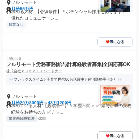
フルリモート
月給55万円
求める人材: 【必須条件】＊ポテンシャル採用もあります。 *
優れたコミュニケーシ...
残業なし
気になる
契約社員
フルリモート労務事務|給与計算経験者募集|全国応募OK
株式会社ｋｕｂｅｌｌパートナー
フレックスタイム✨子育て世代60％活躍中✨在宅勤務手当あり
フルリモート
月給20万8000円～43万1200円
求めている人材 【必須条件】＜学歴不問＞ ✅ 給与計算の実務
経験をお持ちの方 ✅️チャ...
業界未経験歓迎
+23個
気になる