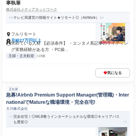
事執筆
株式会社メディアネットワーク
テレビ局運営の情報サイト★リモート◎（AirWork）
フルリモート
月給27万円以上
求めている人材 【必須条件】 ・エンタメ系記事のライティン
グ実務経験がある方 ・PC操...
主婦・主夫歓迎
+19個
気になる
正社員
急募!Airbnb Premium Support Manager(管理職)・Inter
nationalでMatureな職場環境・完全在宅!
大川株式会社
完全在宅！◎WLB整うインターナショナルな環境◎キャリアパス
も豊富◎