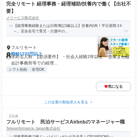
完全リモート 経理事務・経理補助/扶養内で働く【出社不
要】
メリービズ株式会社
【経理事務経験または日商簿記3級以上】扶養内OK！平日昼間３h
～。完全在宅で育児・介護中の...
フルリモート
時給1232円以上
求める人材: 【必須要件】 ・社会人経験2年以上 ・企業または
会計事務所等での経理...
シフト自由
在宅OK
気になる
この企業の類似求人を見る
正社員
フルリモート 民泊サービスAirbnbのマネージャー職
Teleperformance Japan株式会社
深夜帯勤務で稼ぐ・バイリンガルの方必見！(TP18PSOM)