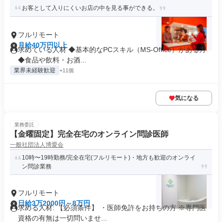
お客として入りにくいお店の中を見る事ができる。
フルリモート
月給40万円以上
求めている人材 ◆基本的なPCスキル（MS-Office）がある方
◆食品や飲料・お酒...
業界未経験歓迎
+11個
気になる
業務委託
【金曜固定】完全在宅のオンライン問診医師
一般社団法人博愛会
10時〜19時勤務/完全在宅(フルリモート)・地方も歓迎のオンライ
ン問診業務
フルリモート
日給3万2000円～8万円
求める人材: 【必須条件】 ・医師免許をお持ちの方 ※専門医
資格の有無は一切問いませ...