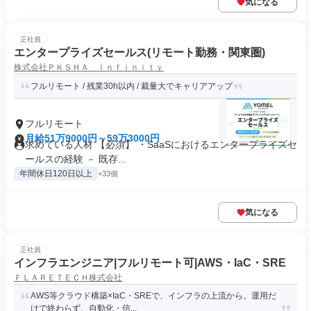
気になる
正社員
エンタープライズセールス(リモート勤務・関東圏)
株式会社ＰＫＳＨＡ Ｉｎｆｉｎｉｔｙ
フルリモート / 残業30h以内 / 裁量大でキャリアアップ
フルリモート
月給51万9000円～59万3000円
求めている人材 【必須】 ・SaaSにおけるエンタープライズセ
ールスの経験 － 既存...
年間休日120日以上
+33個
気になる
正社員
インフラエンジニア|フルリモート可|AWS・IaC・SRE
ＦＬＡＲＥＴＥＣＨ株式会社
AWS等クラウド構築×IaC・SREで、インフラの上流から。運用だ
けで終わらず、自動化・信...