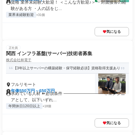
資格 業界未経験大歓迎！ ＜こんな方歓迎♪＞ ・対面接客の経
験がある方 ・人の話をじ...
業界未経験歓迎
+31個
気になる
正社員
関西 インフラ基盤(サーバー)技術者募集
株式会社林電子
【3年以上サーバーの構築経験・保守経験必須】資格取得支援あり
フルリモート
年俸550万円～650万円
求めている人材 ⏩必須条件 ───────────── ◇エンジニ
アとして、以下いずれ...
年間休日120日以上
+18個
気になる