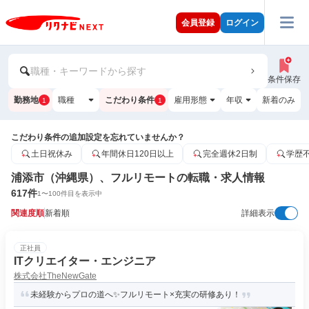
会員登録
ログイン
職種・キーワードから探す
条件保存
勤務地
職種
こだわり条件
雇用形態
年収
新着のみ
1
1
こだわり条件の追加設定を忘れていませんか？
土日祝休み
年間休日120日以上
完全週休2日制
学歴
浦添市（沖縄県）、フルリモートの転職・求人情報
617
件
1
〜
100
件目を表示中
関連度順
新着順
詳細表示
正社員
ITクリエイター・エンジニア
株式会社TheNewGate
未経験からプロの道へ✨フルリモート×充実の研修あり！