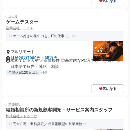
気になる
正社員
ゲームテスター
合同会社Ｌｉｎｋ
ゲーム好きの集中力を、ITの仕事に。
フルリモート
月給26万7000円～35万円
求めている人材 ✅応募条件 ◎基本的なPC入力ができる方 ◎
日本語で報告・連絡・相談...
年間休日120日以上
+8個
気になる
業務委託
結婚相談所の新規顧客開拓・サービス案内スタッフ
株式会社メドゥーサ
完全在宅・業務委託／成果報酬型の営業業務