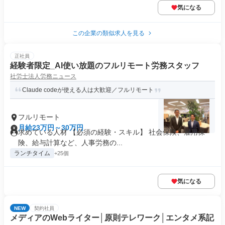
気になる
この企業の類似求人を見る
正社員
経験者限定_AI使い放題のフルリモート労務スタッフ
社労士法人労務ニュース
Claude codeが使える人は大歓迎／フルリモート
フルリモート
月給23万円～30万円
求めている人材 【必須の経験・スキル】 社会保険、雇用保
険、給与計算など、人事労務の...
ランチタイム
+25個
気になる
NEW
契約社員
メディアのWebライター│原則テレワーク│エンタメ系記