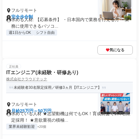
フルリモート
完全歩合制
求める人材: 【応募条件】 ・日本国内で業務を行える方 ・業
務に使用できるパソコ...
週1日からOK
シフト自由
気になる
正社員
ITエンジニア(未経験・研修あり)
株式会社クラウドテック
未経験者30名限定採用／研修3ヵ月【ITエンジニア】
フルリモート
月給25万円～50万円
求めている人材 ★志望動機は何でもOK！育成前提で100名限
定採用！ ★意欲重視の積極...
業界未経験歓迎
+20個