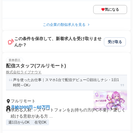
気になる
この企業の類似求人を見る
この条件を保存して、新着求人を受け取りませ
受け取る
んか？
業務委託
配信スタッフ(フルリモート)
株式会社ライブナウＶ
声を使ったお仕事｜スマホ1台で配信デビュー◎顔出しナシ・1日1
時間～OK♪
フルリモート
月給2000円～60万円
求める人材: ✅スマートフォンをお持ちの方(PC不要) ✅楽しく
続ける意欲がある方 ...
週1日からOK
在宅OK