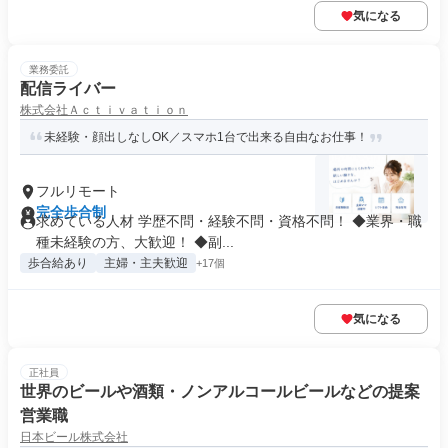
気になる
業務委託
配信ライバー
株式会社Ａｃｔｉｖａｔｉｏｎ
未経験・顔出しなしOK／スマホ1台で出来る自由なお仕事！
フルリモート
完全歩合制
求めている人材 学歴不問・経験不問・資格不問！ ◆業界・職
種未経験の方、大歓迎！ ◆副...
歩合給あり
主婦・主夫歓迎
+17個
気になる
正社員
世界のビールや酒類・ノンアルコールビールなどの提案
営業職
日本ビール株式会社