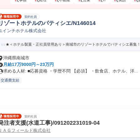
事務
経理
不動産
営業
IT
英語
契約社員
リゾートホテルのパティシエ/N146014
ユインチホテル株式会社
★＜ホテル製菓・正社員登用あり＞南城市のリゾートホテルでパティシエ募集！ビ
沖縄県南城市
月給17万9000円～23万円
求める人材: ■応募資格 ・学歴不問 【必須】 ・飲食店、ホテル、洋...
交通費支給
契約社員
発注者支援(水道工事)/091202231019-04
ＪＡＧフィールド株式会社