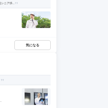
ニア(6...
気になる
！
.