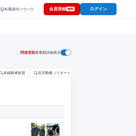
会員登録
ログイン
転職成功ノウハウ
無料
関連度順
新着順
詳細表示
未経験者歓迎
在宅勤務（リモートワーク）OK
家賃補助・住宅手当