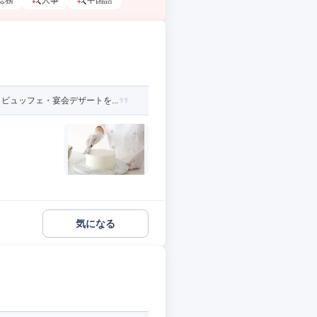
総務
人事
中国語
ュッフェ・宴会デザートを...
気になる