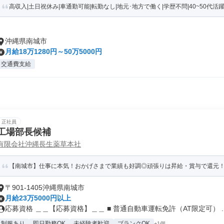
高収入|土日祝休み|車通勤可能|転勤なし|地元･地方で働く|学歴不問|40~50代活躍|シ
沖縄県南城市
月給18万1280円～50万5000円
交通費支給
正社員
工場部長候補
有限会社沖縄長生薬草本社
【南城市】仕事に本気！おかげさまで業績も好調◎頑張りは昇給・賞与で還元
〒901-1405沖縄県南城市
月給23万5000円以上
応募資格 ＿＿【応募資格】＿＿ ■ 普通自動車運転免許（AT限定可） ..
制服あり
即日勤務OK
未経験者歓迎
ブランクOK
+1個