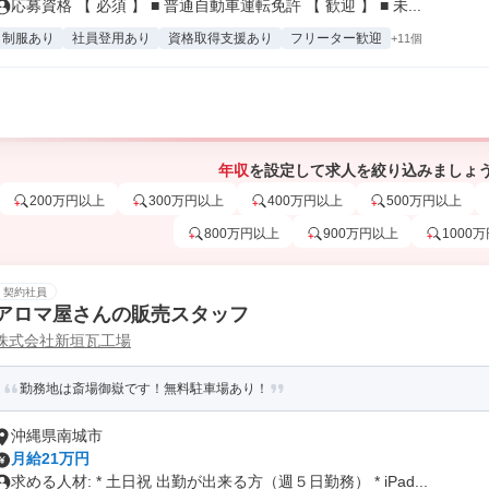
応募資格 【 必須 】 ■ 普通自動車運転免許 【 歓迎 】 ■ 未...
制服あり
社員登用あり
資格取得支援あり
フリーター歓迎
+11個
年収
を設定して求人を絞り込みましょ
200万円以上
300万円以上
400万円以上
500万円以上
800万円以上
900万円以上
1000
契約社員
アロマ屋さんの販売スタッフ
株式会社新垣瓦工場
勤務地は斎場御嶽です！無料駐車場あり！
沖縄県南城市
月給21万円
求める人材: * 土日祝 出勤が出来る方（週５日勤務） * iPad...