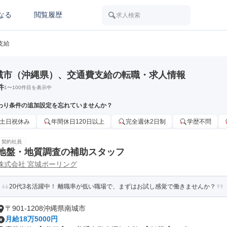
なる
閲覧履歴
求人検索
支給
城市（沖縄県）、交通費支給の転職・求人情報
件
1
〜
100
件目を表示中
わり条件の追加設定を忘れていませんか？
土日祝休み
年間休日120日以上
完全週休2日制
学歴不問
契約社員
地盤・地質調査の補助スタッフ
株式会社 宮城ボーリング
20代3名活躍中！ 離職率が低い職場で、まずはお試し感覚で働きませんか？
〒901-1208沖縄県南城市
月給18万5000円