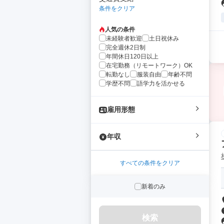
条件をクリア
人気の条件
未経験者歓迎
土日祝休み
完全週休2日制
年間休日120日以上
在宅勤務（リモートワーク）OK
転勤なし
服装自由
年齢不問
学歴不問
語学力を活かせる
雇用形態
年収
すべての条件をクリア
新着のみ
検索