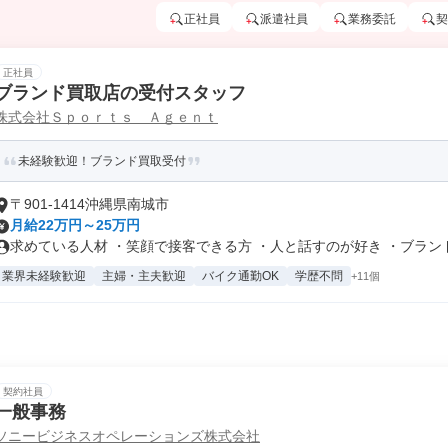
正社員
派遣社員
業務委託
契
正社員
ブランド買取店の受付スタッフ
株式会社Ｓｐｏｒｔｓ Ａｇｅｎｔ
未経験歓迎！ブランド買取受付
〒901-1414沖縄県南城市
月給22万円～25万円
求めている人材 ・笑顔で接客できる方 ・人と話すのが好き ・ブランド／
業界未経験歓迎
主婦・主夫歓迎
バイク通勤OK
学歴不問
+11個
契約社員
一般事務
ソニービジネスオペレーションズ株式会社