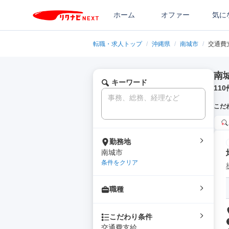
ホーム
オファー
気に
転職・求人トップ
/
沖縄県
/
南城市
/
交通費
南
キーワード
110
こだ
勤務地
南城市
条件をクリア
職種
こだわり条件
交通費支給