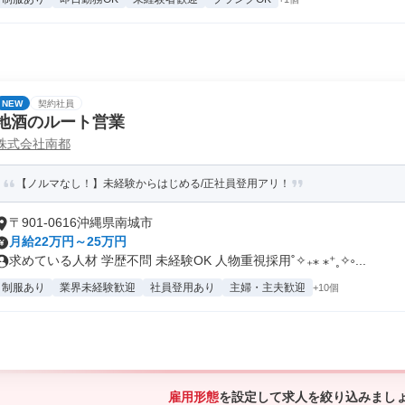
NEW
契約社員
地酒のルート営業
株式会社南都
【ノルマなし！】未経験からはじめる/正社員登用アリ！
〒901-0616沖縄県南城市
月給22万円～25万円
求めている人材 学歴不問 未経験OK 人物重視採用˚✧₊⁎ ⁎⁺˳✧༚...
制服あり
業界未経験歓迎
社員登用あり
主婦・主夫歓迎
+10個
雇用形態
を設定して求人を絞り込みまし