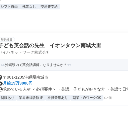
シフト自由
残業なし
交通費支給
契約社員
子ども英会話の先生 イオンタウン南城大里
セイハネットワーク株式会社
沖縄県内で英会話講師になりませんか？
〒901-1205沖縄県南城市
月給19万3000円
求めている人材 ＜必須要件＞ ・英語、子どもが好きな方 ・英語で日常会
制服あり
業界未経験歓迎
社員登用あり
副業・WワークOK
+14個