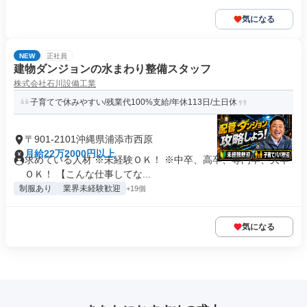
気になる
NEW
正社員
建物ダンジョンの水まわり整備スタッフ
株式会社石川設備工業
子育てで休みやすい/残業代100%支給/年休113日/土日休
〒901-2101沖縄県浦添市西原
月給22万2000円以上
求めている人材 ※未経験ＯＫ！ ※中卒、高卒、専門卒、大卒
ＯＫ！ 【こんな仕事してな...
制服あり
業界未経験歓迎
+19個
気になる