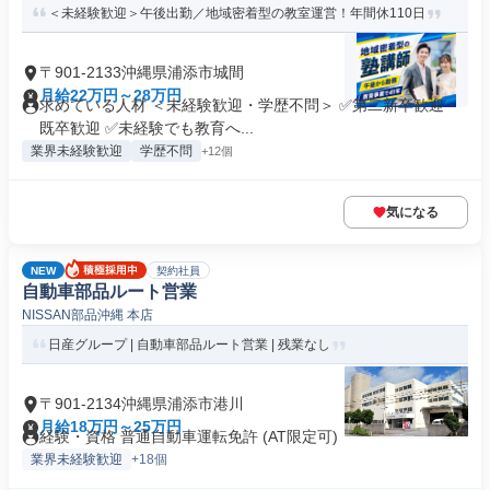
＜未経験歓迎＞午後出勤／地域密着型の教室運営！年間休110日
〒901-2133沖縄県浦添市城間
月給22万円～28万円
求めている人材 ＜未経験歓迎・学歴不問＞ ✅第二新卒歓迎・
既卒歓迎 ✅未経験でも教育へ...
業界未経験歓迎
学歴不問
+12個
気になる
NEW
契約社員
自動車部品ルート営業
NISSAN部品沖縄 本店
日産グループ | 自動車部品ルート営業 | 残業なし
〒901-2134沖縄県浦添市港川
月給18万円～25万円
経験・資格 普通自動車運転免許 (AT限定可)
業界未経験歓迎
+18個