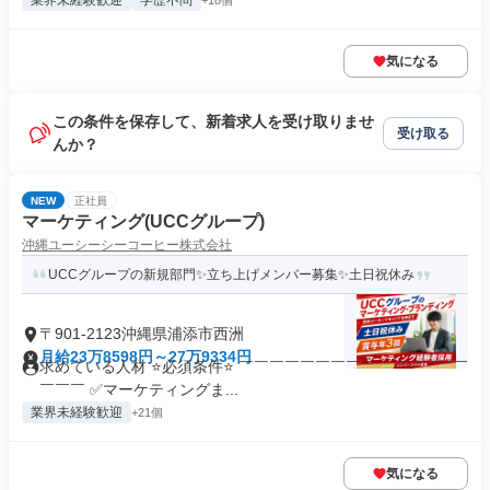
業界未経験歓迎
学歴不問
+18個
気になる
この条件を保存して、新着求人を受け取りませ
受け取る
んか？
NEW
正社員
マーケティング(UCCグループ)
沖縄ユーシーシーコーヒー株式会社
UCCグループの新規部門✨立ち上げメンバー募集✨土日祝休み
〒901-2123沖縄県浦添市西洲
月給23万8598円～27万9334円
求めている人材 ⭐必須条件⭐ ￣￣￣￣￣￣￣￣￣￣￣￣￣￣￣
￣￣￣ ✅マーケティングま...
業界未経験歓迎
+21個
気になる