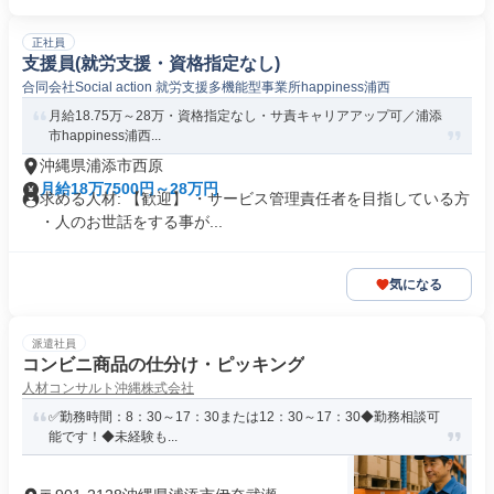
正社員
支援員(就労支援・資格指定なし)
合同会社Social action 就労支援多機能型事業所happiness浦西
月給18.75万～28万・資格指定なし・サ責キャリアアップ可／浦添
市happiness浦西...
沖縄県浦添市西原
月給18万7500円～28万円
求める人材: 【歓迎】 ・サービス管理責任者を目指している方
・人のお世話をする事が...
気になる
派遣社員
コンビニ商品の仕分け・ピッキング
人材コンサルト沖縄株式会社
✅勤務時間：8：30～17：30または12：30～17：30◆勤務相談可
能です！◆未経験も...