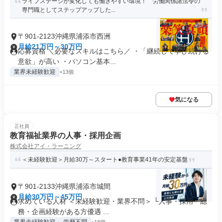
ライフステージが変化しても働きやすい環境！ 労働関係諸法令の
専門職としてステップアップした...
〒901-2123沖縄県浦添市西洲
月給21万円～30万円
応募資格 ＼必要なスキルはこちら／ ・「継続して学び続ける
意欲」が高い ・パソコン基本...
業界未経験歓迎
+13個
気になる
正社員
教育福祉業界の人事・採用企画
株式会社アイ・ラーニング
＜未経験歓迎＞月給30万～スタート●教育事業41年の安定基盤
〒901-2133沖縄県浦添市城間
月給30万円～45万円
求めている人材 ＜未経験歓迎・業界不問＞ └人事・採用・総
務・企画経験がある方優遇 ...