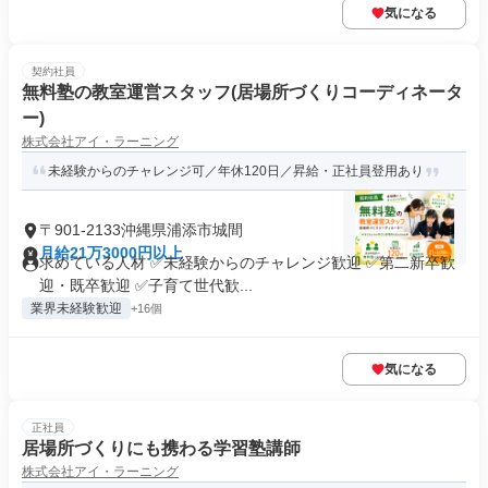
気になる
契約社員
無料塾の教室運営スタッフ(居場所づくりコーディネータ
ー)
株式会社アイ・ラーニング
未経験からのチャレンジ可／年休120日／昇給・正社員登用あり
〒901-2133沖縄県浦添市城間
月給21万3000円以上
求めている人材 ✅未経験からのチャレンジ歓迎 ✅第二新卒歓
迎・既卒歓迎 ✅子育て世代歓...
業界未経験歓迎
+16個
気になる
正社員
居場所づくりにも携わる学習塾講師
株式会社アイ・ラーニング