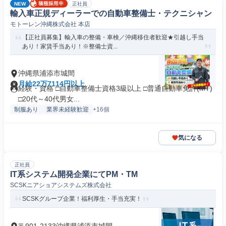
NEW
正社員
輸入車正規ディーラーでの自動車整備士・テクニシャン
モトーレン沖縄株式会社 本店
【正社員募集】輸入車の整備・車検／沖縄移住者歓迎★引越し手当
あり！家賃手当あり！※整備士資...
沖縄県浦添市城間
月給22万7114円以上
経験・資格 □自動車整備士資格3級以上 □普通自動車免許(MT)
□20代～40代男女...
制服あり
業界未経験歓迎
+16個
気になる
正社員
IT系システム開発企業にてPM・TM
SCSKニアショアシステムズ株式会社
SCSKグループ企業！福利厚生・手当充実！