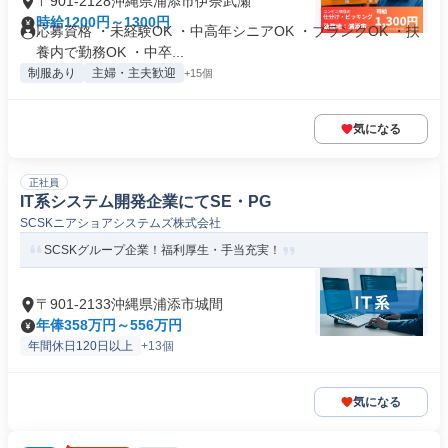
〒901-2128沖縄県浦添市伊奈武瀬
時給1200円～1300円
応募資格 ・未経験OK ・中高年シニアOK ・ブランクOK ・扶
養内で勤務OK ・中卒...
制服あり
主婦・主夫歓迎
+15個
気になる
正社員
IT系システム開発企業にてSE・PG
SCSKニアショアシステムズ株式会社
SCSKグループ企業！福利厚生・手当充実！
〒901-2133沖縄県浦添市城間
年俸358万円～556万円
年間休日120日以上
+13個
気になる