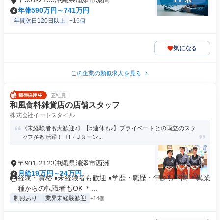
〒901-2133沖縄県浦添市城間
年俸590万円～741万円
年間休日120日以上
+16個
気になる
この企業の類似求人を見る
正社員
和風食料雑貨店の店舗スタッフ
株式会社イートスタイル
《未経験者も大歓迎♪》【5連休も♪】プライベートとの両立のスタ
ッフ多数活躍！〔I・Uターン...
〒901-2123沖縄県浦添市西洲
月給19万円～24万円
経験・資格 ●未経験者も歓迎 ●学歴・職歴・年齢も不問 ＊異業
種からの転職者もOK ＊...
制服あり
業界未経験歓迎
+14個