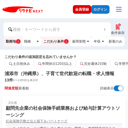
会員登録
ログイン
職種・キーワードから探す
条件保存
勤務地
職種
こだわり条件
雇用形態
年収
新着のみ
1
1
こだわり条件の追加設定を忘れていませんか？
土日祝休み
年間休日120日以上
完全週休2日制
学歴
浦添市（沖縄県）、子育て世代歓迎の転職・求人情報
13
件
1
〜
13
件目を表示中
関連度順
新着順
詳細表示
正社員
顧問先企業の社会保険手続業務および給与計算アウトソ
ーシング
社会保険労務士法人堀下＆パートナーズ