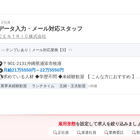
正社員
データ入力・メール対応スタッフ
ＣＥＮＴＲＩＣ株式会社
テンプレあり｜メール対応業務【3】
〒901-2131沖縄県浦添市牧港
月給21万5550円～22万5550円
求めている人材 ◆学歴不問 ◆未経験歓迎 【 こんな方におすすめ 】...
業界未経験歓迎
ランチタイム
主婦・主夫歓迎
+35個
雇用形態
を設定して求人を絞り込みまし
正社員
派遣社員
業務委託
契