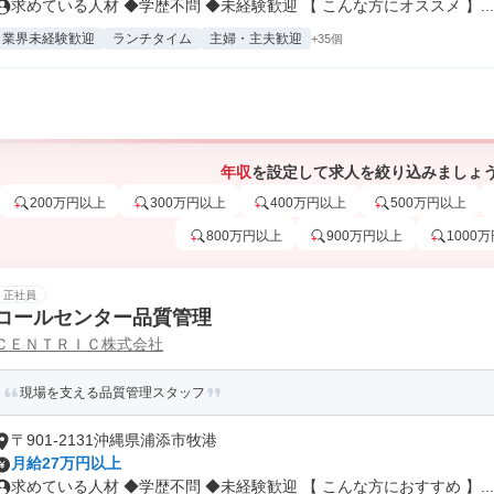
求めている人材 ◆学歴不問 ◆未経験歓迎 【 こんな方にオススメ 】...
業界未経験歓迎
ランチタイム
主婦・主夫歓迎
+35個
年収
を設定して求人を絞り込みましょ
200万円以上
300万円以上
400万円以上
500万円以上
800万円以上
900万円以上
1000
正社員
コールセンター品質管理
ＣＥＮＴＲＩＣ株式会社
現場を支える品質管理スタッフ
〒901-2131沖縄県浦添市牧港
月給27万円以上
求めている人材 ◆学歴不問 ◆未経験歓迎 【 こんな方におすすめ 】...