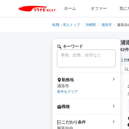
ホーム
オファー
気に
転職・求人トップ
/
沖縄県
/
浦添市
/
服装自
浦
キーワード
62
件
こだ
勤務地
浦添市
条件をクリア
職種
こだわり条件
服装自由