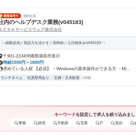
契約社員
社内のヘルプデスク業務(v045183)
ＳＣＳＫサービスウェア株式会社
経験必須／英語力を活かす／高時給／土日祝休み/v045183
〒901-2134沖縄県浦添市港川
時給1500円～1800円
求めている人材 【必須】 ・Windowsの基本操作ができる方 ・Mi...
ランチタイム
社員登用あり
主婦・主夫歓迎
+34個
キーワード
を設定して求人を絞り込みまし
事務
経理
不動産
営業
IT
英語