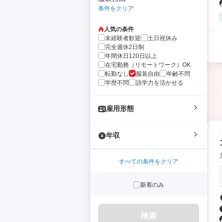
条件をクリア
人気の条件
未経験者歓迎
土日祝休み
完全週休2日制
年間休日120日以上
在宅勤務（リモートワーク）OK
転勤なし
服装自由
年齢不問
学歴不問
語学力を活かせる
雇用形態
年収
すべての条件をクリア
新着のみ
検索