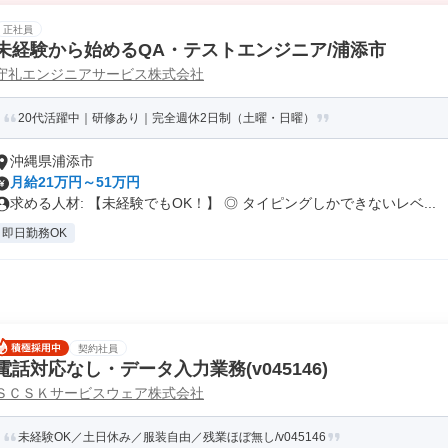
正社員
未経験から始めるQA・テストエンジニア/浦添市
守礼エンジニアサービス株式会社
20代活躍中｜研修あり｜完全週休2日制（土曜・日曜）
沖縄県浦添市
月給21万円～51万円
求める人材: 【未経験でもOK！】 ◎ タイピングしかできないレベ...
即日勤務OK
契約社員
電話対応なし・データ入力業務(v045146)
ＳＣＳＫサービスウェア株式会社
未経験OK／土日休み／服装自由／残業ほぼ無し/v045146