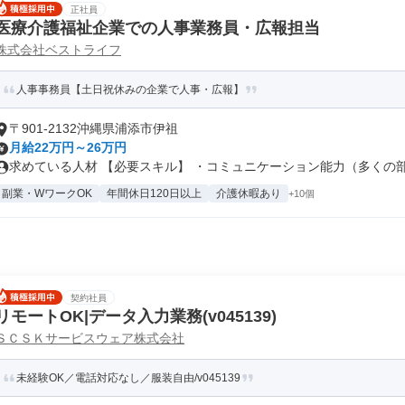
正社員
医療介護福祉企業での人事業務員・広報担当
株式会社ベストライフ
人事事務員【土日祝休みの企業で人事・広報】
〒901-2132沖縄県浦添市伊祖
月給22万円～26万円
求めている人材 【必要スキル】 ・コミュニケーション能力（多くの部門
副業・WワークOK
年間休日120日以上
介護休暇あり
+10個
契約社員
リモートOK|データ入力業務(v045139)
ＳＣＳＫサービスウェア株式会社
未経験OK／電話対応なし／服装自由/v045139