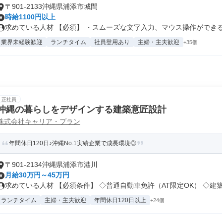
〒901-2133沖縄県浦添市城間
時給1100円以上
求めている人材 【必須】 ・スムーズな文字入力、マウス操作ができる方 
業界未経験歓迎
ランチタイム
社員登用あり
主婦・主夫歓迎
+35個
正社員
沖縄の暮らしをデザインする建築意匠設計
株式会社キャリア・プラン
年間休日120日♪沖縄No.1実績企業で成長環境◎
〒901-2134沖縄県浦添市港川
月給30万円～45万円
求めている人材 【必須条件】 ◇普通自動車免許（AT限定OK） ◇建築.
ランチタイム
主婦・主夫歓迎
年間休日120日以上
+24個