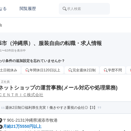
なる
閲覧履歴
求人検索
由
添市（沖縄県）、服装自由の転職・求人情報
1
〜
62
件目を表示中
わり条件の追加設定を忘れていませんか？
土日祝休み
年間休日120日以上
完全週休2日制
学歴不問
正社員
ネットショップの運営事務(メール対応や処理業務)
ＣＥＮＴＲＩＣ株式会社
週休2日制◎福利厚生充実！働きやすさ重視の会社◎【3】
〒901-2131沖縄県浦添市牧港
月給21万5550円以上