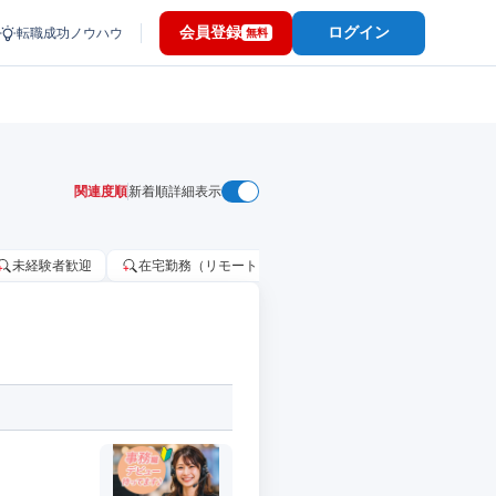
会員登録
ログイン
転職成功ノウハウ
無料
関連度順
新着順
詳細表示
未経験者歓迎
在宅勤務（リモートワーク）OK
家賃補助・住宅手当