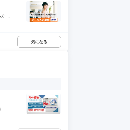
...
気になる
..