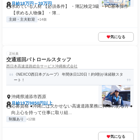
月給18万円～20万円
求めている人材 【必須条件】 ・簿記検定3級 ・PC基本操作
【求める人物像】 ・簿...
主婦・主夫歓迎
+14個
気になる
正社員
交通巡回パトロールスタッフ
西日本高速道路総合サービス沖縄株式会社
《NEXCO西日本グループ》 年間休日120日！約9割が未経験スタ
ート！
沖縄県浦添市西原
月給19万9850円以上
応募資格 ●沖縄には欠かせない高速道路業務に興味のある方 ●
向上心を持って仕事に取り組...
制服あり
+12個
気になる