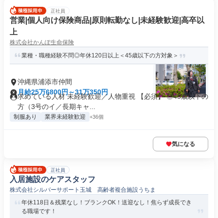
正社員
営業|個人向け保険商品|原則転勤なし|未経験歓迎|高卒以
上
株式会社かんぽ生命保険
業種・職種経験不問◎年休120日以上＜45歳以下の方対象＞
沖縄県浦添市仲間
月給25万6800円～31万350円
求めている人材 未経験歓迎／人物重視 【必須】 ◎45歳以下の
方（3号のイ／長期キャ...
制服あり
業界未経験歓迎
+36個
気になる
正社員
入居施設のケアスタッフ
株式会社シルバーサポート玉城 高齢者複合施設うちま
年休118日＆残業なし！ブランクOK！送迎なし！焦らず成長でき
る職場です！