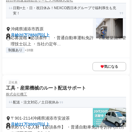
西日本高速道路総合サービス沖縄株式会社
日勤×土・日・祝日休み！NEXCO西日本グループで福利厚生も充
実！
沖縄県浦添市西原
月給20万7850円以上
応募資格 ■必須条件： ・普通自動車運転免許 ・2級建築施工管
理技士以上 ・当社の定年...
制服あり
+18個
気になる
正社員
工具・産業機械のルート配送サポート
株式会社機工
配送・注文対応／土日祝休み
〒901-2114沖縄県浦添市安波茶
月給21万3000円以上
求めている人材 【必須条件】 ・普通自動車免許をお持ちの方