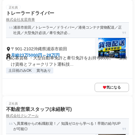
正社員
トレーラードライバー
株式会社友星商事
浦添市前田／トレーラー／ドライバー／港発コンテナ貨物配送／正
社員／大型免許必須／牽引免許必...
〒901-2102沖縄県浦添市前田
月給23万5000円～28万円
応募資格 ・大型自動車免許と牽引免許をお持ちの方。 ・玉掛
け資格とフォークリフト運転技...
土日祝のみOK
賞与あり
気になる
正社員
不動産営業スタッフ(未経験可)
株式会社クレアール
＼異業種からの転職歓迎！／ 知識ゼロから学べる！早期の給与UP
が可能◎