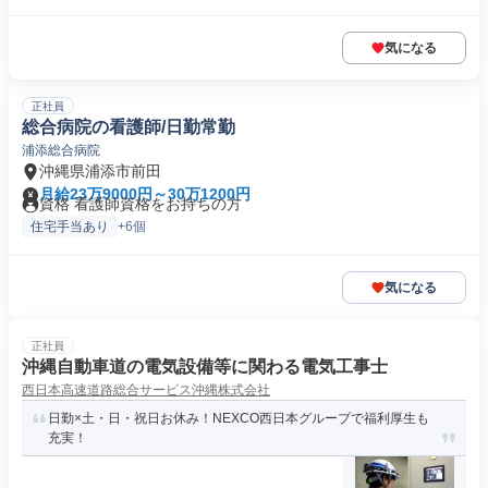
気になる
正社員
総合病院の看護師/日勤常勤
浦添総合病院
沖縄県浦添市前田
月給23万9000円～30万1200円
資格 看護師資格をお持ちの方
住宅手当あり
+6個
気になる
正社員
沖縄自動車道の電気設備等に関わる電気工事士
西日本高速道路総合サービス沖縄株式会社
日勤×土・日・祝日お休み！NEXCO西日本グループで福利厚生も
充実！