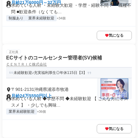
月給21万6000円～32万円
求めている人材 ・未経験大歓迎 ・学歴・経験不問！ ・職種不
問 ■歓迎条件（なくても...
制服あり
業界未経験歓迎
+34個
気になる
正社員
ECサイトのコールセンター管理者(SV)候補
ＣＥＮＴＲＩＣ株式会社
未経験歓迎♪充実福利厚生◎年休115日【3】
〒901-2131沖縄県浦添市牧港
月給24万5550円以上
求めている人材 ◆学歴不問 ◆未経験歓迎 【 こんな方にオス
スメ 】 ・少しでも興味...
業界未経験歓迎
+36個
気になる