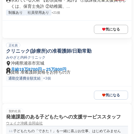
求めている人材 【必須資格・免許】 ①放課後児童支援員もし
くは、保育士免許 ②幼稚園、...
制服あり
社員登用あり
+21個
気になる
正社員
クリニック(診療所)の准看護師/日勤常勤
みやざと内科クリニック
沖縄県浦添市宮城
月給19万8700円～25万800円
資格 准看護師資格をお持ちの方
通勤交通費全額支給
+3個
気になる
契約社員
発達課題のある子どもたちへの支援サービススタッフ
ウェイク沖縄 合同会社
子どもたちの「できた！」を一緒に喜ぶお仕事、はじめてみません