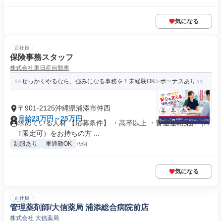
気になる
正社員
保険事務スタッフ
株式会社東日産自動車
せっかくやるなら、強みになる事務を！未経験OK✨ボーナスあり
〒901-2125沖縄県浦添市仲西
月給23万円～25万円
求めている人材 【応募条件】 ・高卒以上 ・普通運転免許（A
T限定可）をお持ちの方 ...
制服あり
車通勤OK
+9個
気になる
正社員
管理薬剤師/大信薬局 浦添総合病院前店
株式会社 大信薬局