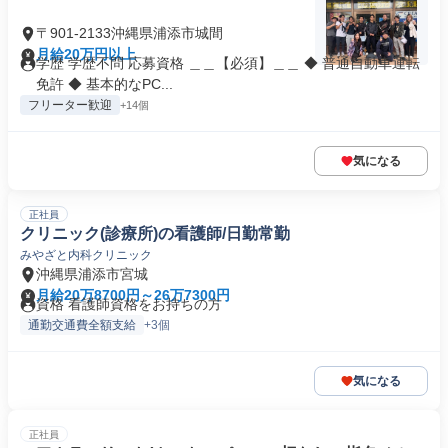
〒901-2133沖縄県浦添市城間
月給20万円以上
学歴 学歴不問 応募資格 ＿＿【必須】＿＿ ◆ 普通自動車運転
免許 ◆ 基本的なPC...
フリーター歓迎
+14個
気になる
正社員
クリニック(診療所)の看護師/日勤常勤
みやざと内科クリニック
沖縄県浦添市宮城
月給20万8700円～26万7300円
資格 看護師資格をお持ちの方
通勤交通費全額支給
+3個
気になる
正社員