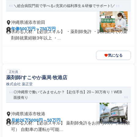
＼総合病院門前で学べる♪充実の福利厚生＆研修でサポート!／
沖縄県浦添市前田
年俸500万円～750万円
求める人材: 【必須スキル】 ・薬剤師免許 ・調剤薬局での薬
剤師就業経験3年以上 ・...
気になる
正社員
薬剤師/すこやか薬局 牧港店
株式会社 薬正堂
◎沖縄県で働いてみませんか？【赴任手当】20～30万有り！WEB
面接有り
沖縄県浦添市牧港
月給26万5000円～50万円
求める人材: 【必須スキル】 薬剤師免許をお持ちの方（未経験
可） 自動車の運転が可能...