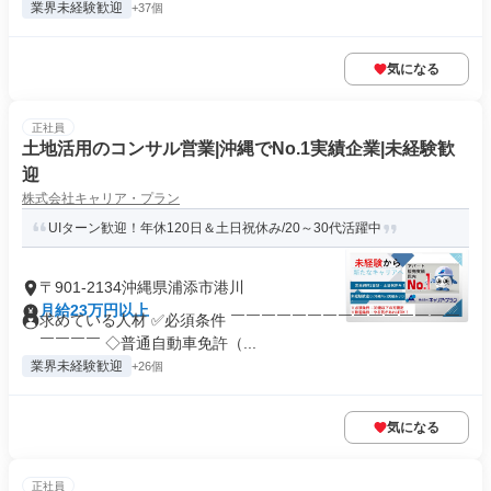
業界未経験歓迎
+37個
気になる
正社員
土地活用のコンサル営業|沖縄でNo.1実績企業|未経験歓
迎
株式会社キャリア・プラン
UIターン歓迎！年休120日＆土日祝休み/20～30代活躍中
〒901-2134沖縄県浦添市港川
月給23万円以上
求めている人材 ✅必須条件 ￣￣￣￣￣￣￣￣￣￣￣￣￣￣￣
￣￣￣￣ ◇普通自動車免許（...
業界未経験歓迎
+26個
気になる
正社員