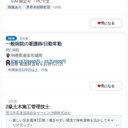
※AT限定可 ・PCで文...
制服あり
業界未経験歓迎
+18個
気になる
NEW
正社員
一般病院の看護師/日勤常勤
同仁病院
沖縄県浦添市城間
月給19万9000円～23万2000円
資格 看護師資格をお持ちの方
年間休日120日以上
+5個
気になる
正社員
2級土木施工管理技士
西日本高速道路総合サービス沖縄株式会社
嬉しい完全週休2日制！働きやすい環境で保有資格を活かしてキャ
リアアップ！