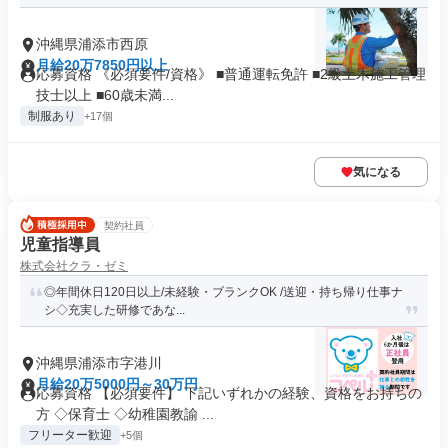
沖縄県浦添市西原
月給20万7850円以上
応募資格 《必須要件/資格》 ■普通運転免許 ■2級土木施工管理
技士以上 ■60歳未満...
制服あり
+17個
気になる
契約社員
児童指導員
株式会社クラ・ゼミ
◎年間休日120日以上/未経験・ブランクOK /送迎・持ち帰り仕事ナ
シ◇充実した研修であな...
沖縄県浦添市字港川
月給20万5000円～30万円
応募資格 【必須要件】 下記いずれかの経験、資格をお持ちの
方 ◇保育士 ◇幼稚園教諭 ...
フリーター歓迎
+5個