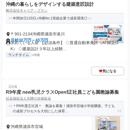
沖縄の暮らしをデザインする建築意匠設計
株式会社キャリア・プラン
年間休日120日♪沖縄No.1実績企業で成長環境◎
〒901-2134沖縄県浦添市港川
月給30万円～45万円
求めている人材 【必須条件】 ◇普通自動車免許（AT限定O
K） ◇建築設計３年以上経験...
ランチタイム
+26個
気になる
正社員
R9年度 new乳児クラスOpen❗️正社員こども園教諭募集
社会福祉法人光輝の歩福祉会
＊R9年度正社員＊ 教諭を募集！浦添市宮城小学校隣接。子ども
の成長プロセスを大切にした保育...
沖縄県浦添市宮城