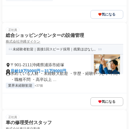
気になる
正社員
総合ショッピングセンターの設備管理
株式会社沖縄ダイケン
未経験者歓迎｜面接1回スピード採用｜残業ほぼなし。
〒901-2111沖縄県浦添市経塚
月給19万5000円～31万9000円
求めている人材 ・未経験大歓迎 ・学歴・経験いっさい不問！
・職種不問 ・高卒以上 ...
業界未経験歓迎
+37個
気になる
正社員
車の修理受付スタッフ
株式会社東日産自動車