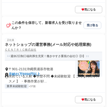
気になる
この条件を保存して、新着求人を受け取りませ
受け取る
んか？
正社員
ネットショップの運営事務(メール対応や処理業務)
ＣＥＮＴＲＩＣ株式会社
週休2日制◎福利厚生充実！働きやすさ重視の会社◎【3】
〒901-2131沖縄県浦添市牧港
月給21万5550円以上
求めている人材 ◆学歴不問 ◆未経験歓迎 【 こんな方にオス
スメ 】 ・事務作業が好...
業界未経験歓迎
+37個
気になる