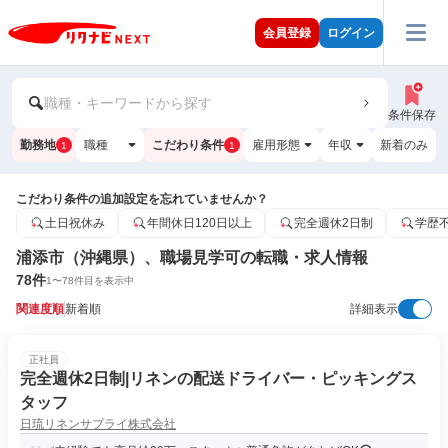
会員登録
ログイン
職種・キーワードから探す
条件保存
勤務地
職種
こだわり条件
雇用形態
年収
新着のみ
1
1
こだわり条件の追加設定を忘れていませんか？
土日祝休み
年間休日120日以上
完全週休2日制
学歴
浦添市（沖縄県）、職場見学可の転職・求人情報
78
件
1
〜
78
件目を表示中
関連度順
新着順
詳細表示
正社員
完全週休2日制|リネンの配送ドライバー・ピッキングス
タッフ
日琉リネンサプライ株式会社