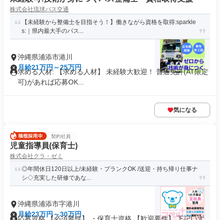
株式会社琉球バス交通
【未経験から整備士を目指そう！】働きながら資格を取得:sparkle
s:｜県内最大手のバス...
沖縄県浦添市港川
月給21万円～25万円
求める人材: 【求める人材】 未経験大歓迎！ 普通免許(AT限定
可)があれば応募OK...
気になる
契約社員
児童指導員(保育士)
株式会社クラ・ゼミ
◎年間休日120日以上/未経験・ブランクOK /送迎・持ち帰り仕事ナ
シ◇充実した研修であな...
沖縄県浦添市字港川
月給23万円～30万円
応募資格 【必須要件】 ・保育士資格 【歓迎要件】 下記いず