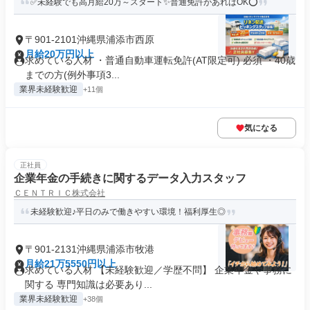
✅未経験でも高月給20万～スタート✨普通免許があればOK⭕
〒901-2101沖縄県浦添市西原
月給20万円以上
求めている人材 ・普通自動車運転免許(AT限定可) 必須 ・40歳
までの方(例外事項3...
業界未経験歓迎
+11個
気になる
正社員
企業年金の手続きに関するデータ入力スタッフ
ＣＥＮＴＲＩＣ株式会社
未経験歓迎♪平日のみで働きやすい環境！福利厚生◎
〒901-2131沖縄県浦添市牧港
月給21万5550円以上
求めている人材 【未経験歓迎／学歴不問】 企業年金や事務に
関する 専門知識は必要あり...
業界未経験歓迎
+38個