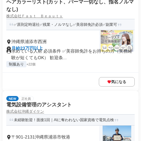
ヘアカラーリスト(カット、パーマ一切なし、指名ノルマ
なし)
株式会社Ｆａｓｔ Ｂｅａｕｔｙ
✅原則定時退社✅残業・ノルマなし✅美容師免許必須✅副業可
沖縄県浦添市西洲
月給23万円以上
求めている人材 必須条件 ✅美容師免許をお持ちの方（実務経
験が短くてもOK） 歓迎条...
制服あり
+22個
気になる
NEW
正社員
電気設備管理のアシスタント
株式会社沖縄ダイケン
未経験歓迎！面接1回｜AIに奪われない国家資格で電気点検
〒901-2131沖縄県浦添市牧港