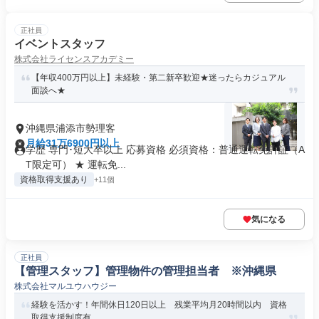
正社員
イベントスタッフ
株式会社ライセンスアカデミー
【年収400万円以上】未経験・第二新卒歓迎★迷ったらカジュアル
面談へ★
沖縄県浦添市勢理客
月給31万6900円以上
学歴 専門･短大卒以上 応募資格 必須資格：普通運転免許証（A
T限定可） ★ 運転免...
資格取得支援あり
+11個
気になる
正社員
【管理スタッフ】管理物件の管理担当者 ※沖縄県
株式会社マルユウハウジー
経験を活かす！年間休日120日以上 残業平均月20時間以内 資格
取得支援制度有