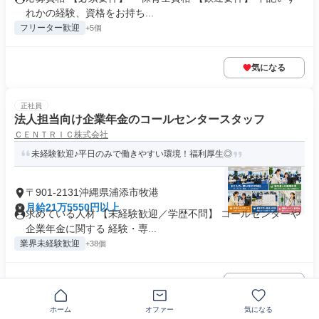
れかの経験、資格をお持ち...
フリーター歓迎
+5個
気になる
正社員
法人担当向け企業年金のコールセンタースタッフ
ＣＥＮＴＲＩＣ株式会社
未経験歓迎♪平日のみで働きやすい環境！福利厚生◎
〒901-2131沖縄県浦添市牧港
月給21万5550円以上
求めている人材 【未経験歓迎／学歴不問】 コールセンターや
企業年金に関する 経験・専...
業界未経験歓迎
+38個
気になる
ホーム
オファー
気になる