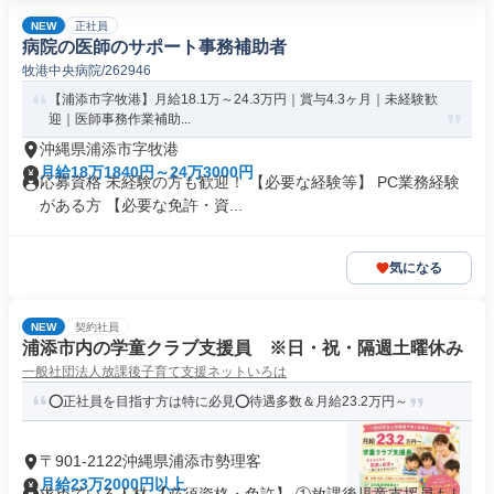
NEW
正社員
病院の医師のサポート事務補助者
牧港中央病院/262946
【浦添市字牧港】月給18.1万～24.3万円｜賞与4.3ヶ月｜未経験歓
迎｜医師事務作業補助...
沖縄県浦添市字牧港
月給18万1840円～24万3000円
応募資格 未経験の方も歓迎！ 【必要な経験等】 PC業務経験
がある方 【必要な免許・資...
気になる
NEW
契約社員
浦添市内の学童クラブ支援員 ※日・祝・隔週土曜休み
一般社団法人放課後子育て支援ネットいろは
⭕正社員を目指す方は特に必見⭕待遇多数＆月給23.2万円～
〒901-2122沖縄県浦添市勢理客
月給23万2000円以上