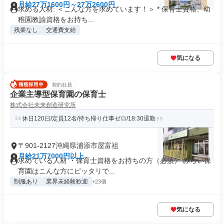
月給27万1600円～27万2600円
求める人材: ＜こんな方を求めています！＞ * 保育士資格、幼
稚園教諭資格をお持ち...
残業なし
交通費支給
気になる
契約社員
企業主導型保育園の保育士
株式会社未来創造研究所
休日120日/定員12名/持ち帰り仕事ゼロ/18:30退勤
〒901-2127沖縄県浦添市屋富祖
月給21万7000円以上
求めている人材 ・保育士資格をお持ちの方（必須） みらい保
育園はこんな方にピッタリで...
制服あり
業界未経験歓迎
+23個
気になる