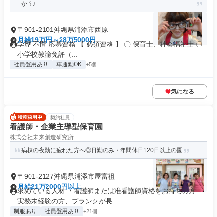
か？♪
〒901-2101沖縄県浦添市西原
月給19万円～28万5000円
学歴 不問 応募資格 【 必須資格 】 〇 保育士、社会福祉士 〇
小学校教諭免許（...
社員登用あり
車通勤OK
+5個
気になる
契約社員
看護師・企業主導型保育園
株式会社未来創造研究所
病棟の夜勤に疲れた方へ◎日勤のみ・年間休日120日以上の園
〒901-2127沖縄県浦添市屋富祖
月給21万2000円以上
求めている人材 ・看護師または准看護師資格をお持ちの方 ・
実務未経験の方、ブランクが長...
制服あり
社員登用あり
+21個