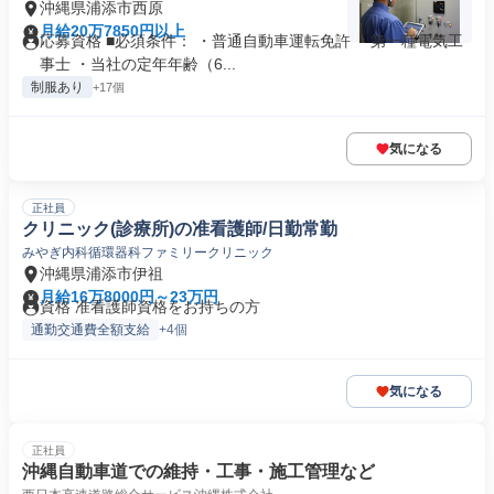
沖縄県浦添市西原
月給20万7850円以上
応募資格 ■必須条件： ・普通自動車運転免許 ・第一種電気工
事士 ・当社の定年年齢（6...
制服あり
+17個
気になる
正社員
クリニック(診療所)の准看護師/日勤常勤
みやぎ内科循環器科ファミリークリニック
沖縄県浦添市伊祖
月給16万8000円～23万円
資格 准看護師資格をお持ちの方
通勤交通費全額支給
+4個
気になる
正社員
沖縄自動車道での維持・工事・施工管理など