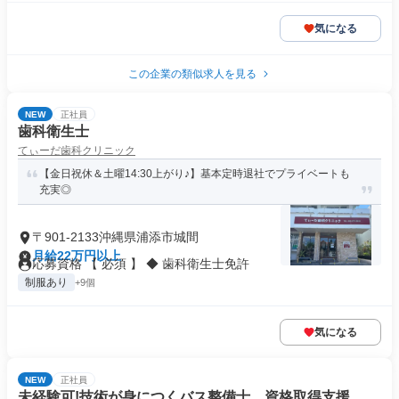
気になる
この企業の類似求人を見る
NEW
正社員
歯科衛生士
てぃーだ歯科クリニック
【金日祝休＆土曜14:30上がり♪】基本定時退社でプライベートも
充実◎
〒901-2133沖縄県浦添市城間
月給22万円以上
応募資格 【 必須 】 ◆ 歯科衛生士免許
制服あり
+9個
気になる
NEW
正社員
未経験可!技術が身につくバス整備士 資格取得支援