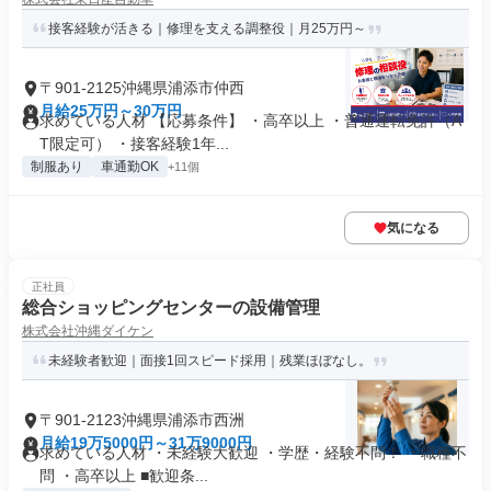
接客経験が活きる｜修理を支える調整役｜月25万円～
〒901-2125沖縄県浦添市仲西
月給25万円～30万円
求めている人材 【応募条件】 ・高卒以上 ・普通運転免許（A
T限定可） ・接客経験1年...
制服あり
車通勤OK
+11個
気になる
正社員
総合ショッピングセンターの設備管理
株式会社沖縄ダイケン
未経験者歓迎｜面接1回スピード採用｜残業ほぼなし。
〒901-2123沖縄県浦添市西洲
月給19万5000円～31万9000円
求めている人材 ・未経験大歓迎 ・学歴・経験不問！ ・職種不
問 ・高卒以上 ■歓迎条...