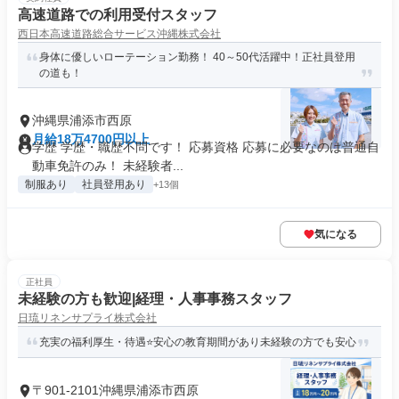
高速道路での利用受付スタッフ
西日本高速道路総合サービス沖縄株式会社
身体に優しいローテーション勤務！ 40～50代活躍中！正社員登用
の道も！
沖縄県浦添市西原
月給18万4700円以上
学歴 学歴・職歴不問です！ 応募資格 応募に必要なのは普通自
動車免許のみ！ 未経験者...
制服あり
社員登用あり
+13個
気になる
正社員
未経験の方も歓迎|経理・人事事務スタッフ
日琉リネンサプライ株式会社
充実の福利厚生・待遇⭐安心の教育期間があり未経験の方でも安心
〒901-2101沖縄県浦添市西原