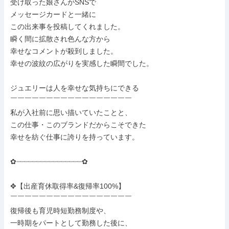
受け取った娘さんがSNSで

メッセージカードと一緒に

この出来事を投稿してくれました。

瞬く間に拡散され色んな方から

幸せなコメントが殺到しました。

幸せの波紋の広がりを実感した瞬間でした。

ジュエリーは人を幸せな気持ちにできる

￣￣￣￣￣￣￣￣￣￣￣￣￣￣￣￣￣

私が入社前に思い描いていたことと、

この仕事・このブランドだからこそできた

幸せを紡ぐ仕事に誇りを持っています。

✿┈┈┈┈┈┈┈┈┈┈┈┈┈┈┈┈✿

✥【出産育休取得率&復帰率100%】

￣￣￣￣￣￣￣￣￣￣￣￣￣￣￣￣￣

復帰後も育児時短勤務制度や、

一時期をパートとして勤務した後に、
