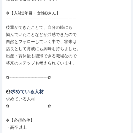
✥【入社2年目・女性Bさん】

￣￣￣￣￣￣￣￣￣￣￣￣￣￣￣￣￣

後輩ができたことで、自分の時にも

悩んでいたことなどが共感できたので

自然とフォローしていく中で、将来は

店長として育成にも興味を持ちました。

出産・育休後も復帰できる職場なので

将来のステップも考えられています。

✿┈┈┈┈┈┈┈┈┈┈┈┈┈┈┈┈✿
求めている人材
求めている人材

✿┈┈┈┈┈┈┈┈┈┈┈┈┈┈┈┈✿

✥【必須条件】

・高卒以上
