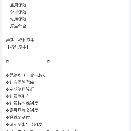
・雇用保険

・労災保険

・健康保険

・厚生年金

待遇・福利厚生

【福利厚生】

✿┈┈┈┈┈┈┈┈┈┈┈┈┈┈┈┈✿

✥昇給あり・賞与あり

✥社会保険完備

✥定期健康診断

✥社員割引有

✥社員持ち株制度

✥慶弔見舞金制度

✥退職金制度

✥確定拠出年金制度
