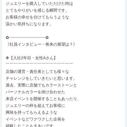
ジュエリーを購入していただけた時は

とてもやりがいを感じる瞬間です。

お客様の幸せを分けてもらうような

温かい気持ちになります。

✿┈┈┈┈┈┈┈┈┈┈┈┈┈┈┈┈✿

《社員インタビュー・将来の展望は？》

✥【入社2年目・女性Aさん】

￣￣￣￣￣￣￣￣￣￣￣￣￣￣￣￣￣

店舗の運営・責任者としても様々な

チャレンジをしていきたいと思います。

過去、実際に店舗でもカラーストーンと

パーソナルカラーを掛け合わせた

来店イベントを開催することもあったり、

ジュエリーの枠を超えてお客様に

興味を持ってもらえるような

イベントなどワクワクした企画を

経験したことも大きいです。
