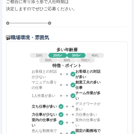
ご都合に寄り添う形で入社時期は

決定しますのでぜひご応募ください。

✿┈┈┈┈┈┈┈┈┈┈┈┈┈┈┈┈✿
職場環境・雰囲気
多い年齢層
10
20
30
40
代
代
代
代
50
60
70
代
代
代〜
特徴・ポイント
お客様との対話
お客様との対話
が少ない
が多い
マニュアル通り
創意工夫の多い
の仕事
仕事
チーム作業が多
1人作業が多い
い
デスクワークが
立ち仕事が多い
多い
力仕事が少ない
力仕事が多い
室内の仕事が多
室外の仕事が多
い
い
色んな勤務地で
固定の勤務地で