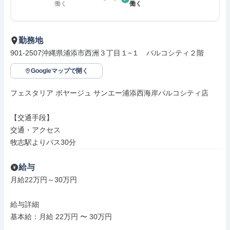
働く
働く
勤務地
901-2507沖縄県浦添市西洲３丁目１−１　パルコシティ２階
Googleマップで開く
フェスタリア ボヤージュ サンエー浦添西海岸パルコシティ店

【交通手段】

交通・アクセス

牧志駅よりバス30分
給与
月給22万円～30万円

給与詳細

基本給：月給 22万円 〜 30万円
