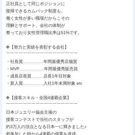
正社員として同じポジションに

復帰できるカムバック制度も。

働く女性が多い職場だからこその

理解とサポート、会社の体制が

整っており女性管理職比率は51%です。

✥【努力と実績を表彰する会社】

￣￣￣￣￣￣￣￣￣￣￣￣￣￣￣￣￣

・社長賞.................年間最優秀店舗賞

・MVP.....................年間最優秀販売員

・成長店長賞..........店長1年目対象

・新人賞.................入社1年未満対象 etc

✥【接客スキル・全国4連覇企業】

￣￣￣￣￣￣￣￣￣￣￣￣￣￣￣￣￣

日本ジュエリー協会主催の

接客コンテストで当社のスタッフが

約3万人の頂点となる日本一に輝きました♪

初参加した時から4連覇の偉業を達成。
