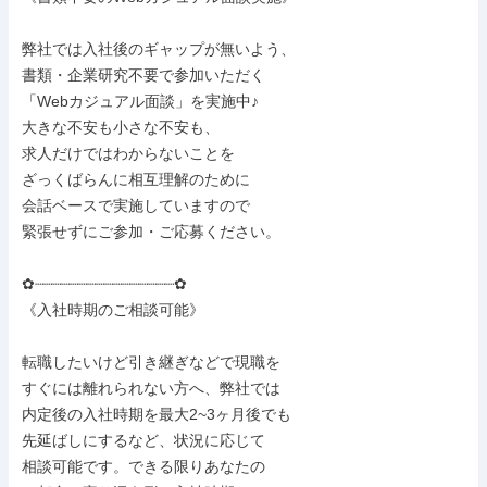
弊社では入社後のギャップが無いよう、

書類・企業研究不要で参加いただく

「Webカジュアル面談」を実施中♪

大きな不安も小さな不安も、

求人だけではわからないことを

ざっくばらんに相互理解のために

会話ベースで実施していますので

緊張せずにご参加・ご応募ください。

✿┈┈┈┈┈┈┈┈┈┈┈┈┈┈┈┈✿

《入社時期のご相談可能》

転職したいけど引き継ぎなどで現職を

すぐには離れられない方へ、弊社では

内定後の入社時期を最大2~3ヶ月後でも

先延ばしにするなど、状況に応じて

相談可能です。できる限りあなたの
