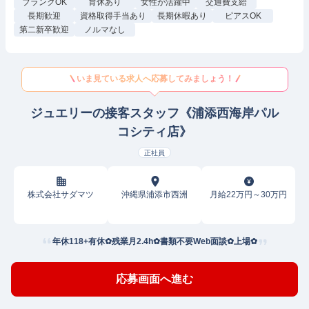
ブランクOK
育休あり
女性が活躍中
交通費支給
長期歓迎
資格取得手当あり
長期休暇あり
ピアスOK
第二新卒歓迎
ノルマなし
いま見ている求人へ応募してみましょう！
ジュエリーの接客スタッフ《浦添西海岸パル
コシティ店》
正社員
株式会社サダマツ
沖縄県浦添市西洲
月給22万円～30万円
年休118+有休✿残業月2.4h✿書類不要Web面談✿上場✿
応募画面へ進む