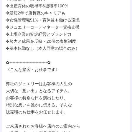
✥出産育休の取得率&復職率100%

✥最短2年で店長職のキャリアも

✥女性管理職51%・育休後も働ける環境

✥ジュエリーコーディネーター資格支援

✥上場企業の安定経営とブランド力

✥努力と成果を反映・20個の表彰制度

✥基本転勤なし（本人同意の場合のみ）

✿┈┈┈┈┈┈┈┈┈┈┈┈┈┈┈┈✿

《こんな接客・お仕事です》

弊社のジュエリーはお客様の人生の

大切な「想い出」となるアイテム。

お客様の特別な日を演出したり、

特別な想いを誰かに伝える、そんな

販売職のお仕事をお任せします。

ご来店されたお客様へ店内のご案内から
