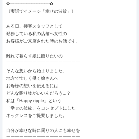
✿┈┈┈┈┈┈┈┈┈┈┈┈┈┈┈┈✿

《実話でイメージ「幸せの波紋」》

ある日、接客スタッフとして

勤務している私の店舗へ女性の

お客様がご来店された時のお話です。

離れて暮らす娘に贈りたいの

￣￣￣￣￣￣￣￣￣￣￣￣￣￣￣￣￣

そんな想いから始まりました。

地方で忙しく働く娘さんへ

お母様の想いを伝えるには

どんな贈り物がいいんだろう...？

私は「Happy ripple」という

「幸せの波紋」をコンセプトにした

ネックレスをご提案しました。

自分が幸せな時に周りの人にも幸せを

￣￣￣￣￣￣￣￣￣￣￣￣￣￣￣￣￣
