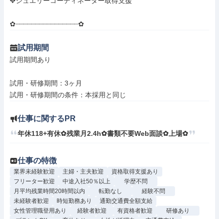
✥ジュエリーコーディネーター取得支援

✿┈┈┈┈┈┈┈┈┈┈┈┈┈┈┈┈✿
試用期間
試用期間あり

試用・研修期間：3ヶ月

仕事に関するPR
年休118+有休✿残業月2.4h✿書類不要Web面談✿上場✿
仕事の特徴
業界未経験歓迎
主婦・主夫歓迎
資格取得支援あり
フリーター歓迎
中途入社50％以上
学歴不問
月平均残業時間20時間以内
転勤なし
経験不問
未経験者歓迎
時短勤務あり
通勤交通費全額支給
女性管理職登用あり
経験者歓迎
有資格者歓迎
研修あり