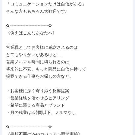
「コミュニケーションだけは自信がある」

そんな方ももちろん大歓迎です♪

✿┈┈┈┈┈┈┈┈┈┈┈┈┈┈┈┈✿

《例えばこんなあなたへ》

営業職としてお客様に感謝されるのは

とてもやりがいがあるけど....

営業ノルマや時間に縛られるのは

将来的に不安。もっと商品に自信を持って

提案できる仕事をお探しの方など。

・お客様に深く寄り添う反響提案

・営業経験を活かせるヒアリング

・希望に添える商品とブランド

・月の残業は3時間以下、ノルマなし

✿┈┈┈┈┈┈┈┈┈┈┈┈┈┈┈┈✿

《書類不要のWebカジュアル面談実施》
