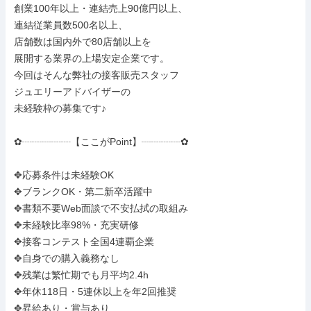
創業100年以上・連結売上90億円以上、

連結従業員数500名以上、

店舗数は国内外で80店舗以上を

展開する業界の上場安定企業です。

今回はそんな弊社の接客販売スタッフ

ジュエリーアドバイザーの

未経験枠の募集です♪

✿┈┈┈┈┈【ここがPoint】┈┈┈┈✿

✥応募条件は未経験OK

✥ブランクOK・第二新卒活躍中

✥書類不要Web面談で不安払拭の取組み

✥未経験比率98%・充実研修

✥接客コンテスト全国4連覇企業

✥自身での購入義務なし

✥残業は繁忙期でも月平均2.4h

✥年休118日・5連休以上を年2回推奨

✥昇給あり・賞与あり
