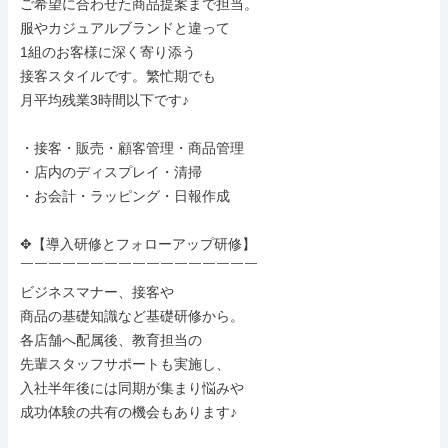
ご希望に合わせた商品提案まで担当。

服やカジュアルブランドと違って

1組のお客様に深く寄り添う

接客スタイルです。繁忙期でも

月平均残業3時間以下です♪

・接客・販売・顧客管理・商品管理

・店内のディスプレイ・清掃

・お会計・ラッピング・日報作成

✥【導入研修とフォローアップ研修】

￣￣￣￣￣￣￣￣￣￣￣￣￣￣￣￣￣

ビジネスマナー、接客や

商品の基礎知識など基礎研修から。

各店舗へ配属後、教育担当の

先輩スタッフサポートも実施し、

入社半年後には同期が集まり悩みや

成功体験の共有の機会もあります♪
