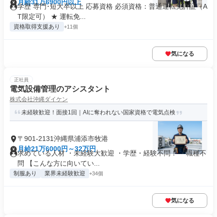
月給31万6900円以上
学歴 専門･短大卒以上 応募資格 必須資格：普通運転免許証（A
T限定可） ★ 運転免...
資格取得支援あり
+11個
気になる
正社員
電気設備管理のアシスタント
株式会社沖縄ダイケン
未経験歓迎！面接1回｜AIに奪われない国家資格で電気点検
〒901-2131沖縄県浦添市牧港
月給21万6000円～32万円
求めている人材 ・未経験大歓迎 ・学歴・経験不問！ ・職種不
問 【こんな方に向いてい...
制服あり
業界未経験歓迎
+34個
気になる