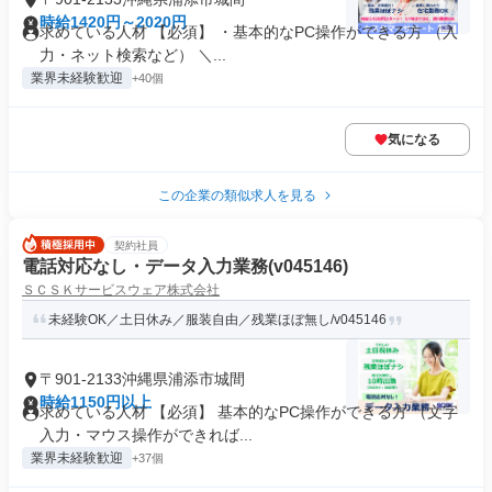
時給1420円～2020円
求めている人材 【必須】 ・基本的なPC操作ができる方 （入
力・ネット検索など） ＼...
業界未経験歓迎
+40個
気になる
この企業の類似求人を見る
契約社員
電話対応なし・データ入力業務(v045146)
ＳＣＳＫサービスウェア株式会社
未経験OK／土日休み／服装自由／残業ほぼ無し/v045146
〒901-2133沖縄県浦添市城間
時給1150円以上
求めている人材 【必須】 基本的なPC操作ができる方 （文字
入力・マウス操作ができれば...
業界未経験歓迎
+37個