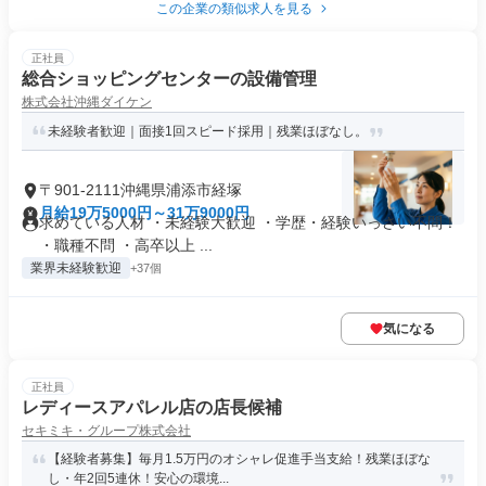
この企業の類似求人を見る
正社員
総合ショッピングセンターの設備管理
株式会社沖縄ダイケン
未経験者歓迎｜面接1回スピード採用｜残業ほぼなし。
〒901-2111沖縄県浦添市経塚
月給19万5000円～31万9000円
求めている人材 ・未経験大歓迎 ・学歴・経験いっさい不問！
・職種不問 ・高卒以上 ...
業界未経験歓迎
+37個
気になる
正社員
レディースアパレル店の店長候補
セキミキ・グループ株式会社
【経験者募集】毎月1.5万円のオシャレ促進手当支給！残業ほぼな
し・年2回5連休！安心の環境...