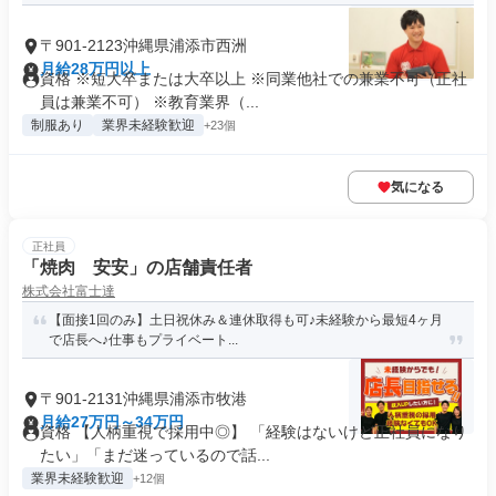
〒901-2123沖縄県浦添市西洲
月給28万円以上
資格 ※短大卒または大卒以上 ※同業他社での兼業不可（正社
員は兼業不可） ※教育業界（...
制服あり
業界未経験歓迎
+23個
気になる
正社員
「焼肉 安安」の店舗責任者
株式会社富士達
【面接1回のみ】土日祝休み＆連休取得も可♪未経験から最短4ヶ月
で店長へ♪仕事もプライベート...
〒901-2131沖縄県浦添市牧港
月給27万円～34万円
資格 【人柄重視で採用中◎】 「経験はないけど正社員になり
たい」「まだ迷っているので話...
業界未経験歓迎
+12個