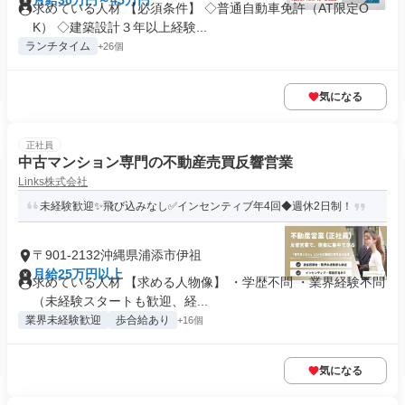
月給30万円～45万円
求めている人材 【必須条件】 ◇普通自動車免許（AT限定O
K） ◇建築設計３年以上経験...
ランチタイム
+26個
気になる
正社員
中古マンション専門の不動産売買反響営業
Links株式会社
未経験歓迎✨飛び込みなし✅インセンティブ年4回◆週休2日制！
〒901-2132沖縄県浦添市伊祖
月給25万円以上
求めている人材 【求める人物像】 ・学歴不問 ・業界経験不問
（未経験スタートも歓迎、経...
業界未経験歓迎
歩合給あり
+16個
気になる