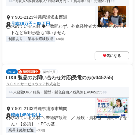
*高収入&厚待遇求人*月給39万円～＋賞与年2回！完週休2日
〒901-2123沖縄県浦添市西洲
月給39万円～88万円
求めている人材 ◆年数問わず、外食経験者大歓迎!! アルバイ
トなど雇用形態も問いません...
制服あり
業界未経験歓迎
+30個
気になる
NEW
契約社員
LIXIL製品のお問い合わせ対応|受電のみ(v045255)
ＳＣＳＫサービスウェア株式会社
未経験OK／服装・髪型・髪色自由／残業無し/v045255
〒901-2133沖縄県浦添市城間
時給1450円以上
求めている人材 ＼未経験歓迎！／ 経験・資格は一切問いませ
ん♪ 【必須】 ・PCの基...
業界未経験歓迎
+30個