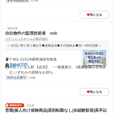
業界未経験歓迎
+37個
気になる
契約社員
自社物件の監理技術者 onk
パナソニックホームズ株式会社
生活に寄り添う働き方◆資格必須◆土日祝休み◆50～60代活躍
〒901-2131沖縄県浦添市牧港
月給40万円
求めている人材 【必須】 ・一級建築士、1級建築施工管理技
士 いずれかの資格をお持ち...
60代も応募可
+18個
気になる
正社員
営業|個人向け保険商品|原則転勤なし|未経験歓迎|高卒以