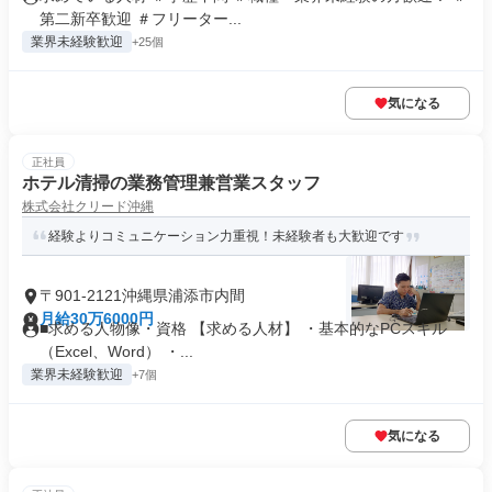
第二新卒歓迎 ＃フリーター...
業界未経験歓迎
+25個
気になる
正社員
ホテル清掃の業務管理兼営業スタッフ
株式会社クリード沖縄
経験よりコミュニケーション力重視！未経験者も大歓迎です
〒901-2121沖縄県浦添市内間
月給30万6000円
■求める人物像・資格 【求める人材】 ・基本的なPCスキル
（Excel、Word） ・...
業界未経験歓迎
+7個
気になる