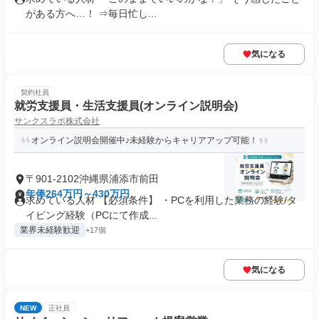
がある方へ…！ ⇒毎日忙し...
気になる
契約社員
就労支援員・生活支援員(オンライン説明会)
サンクスラボ株式会社
オンライン説明会開催中♪未経験からキャリアアップ可能！
〒901-2102沖縄県浦添市前田
年俸264万円～430万円
求めている人材 【必須条件】 ・PCを利用した業務の経験/タ
イピング経験（PCにて作成...
業界未経験歓迎
+17個
気になる
NEW
正社員