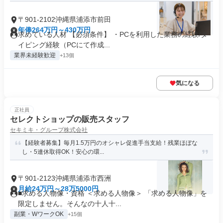
〒901-2102沖縄県浦添市前田
年俸264万円～430万円
求めている人材 【必須条件】 ・PCを利用した業務の経験/タ
イピング経験（PCにて作成...
業界未経験歓迎
+13個
気になる
正社員
セレクトショップの販売スタッフ
セキミキ・グループ株式会社
【経験者募集】毎月1.5万円のオシャレ促進手当支給！残業ほぼな
し・5連休取得OK！安心の環...
〒901-2123沖縄県浦添市西洲
月給24万円～28万5000円
■求める人物像・資格 ＜求める人物像＞ 「求める人物像」を
限定しません。そんなの十人十...
副業・WワークOK
+15個