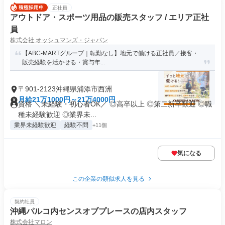
正社員
アウトドア・スポーツ用品の販売スタッフ / エリア正社
員
株式会社 オッシュマンズ・ジャパン
【ABC-MARTグループ｜転勤なし】地元で働ける正社員／接客・
販売経験を活かせる・賞与年...
〒901-2123沖縄県浦添市西洲
月給21万1000円～21万4000円
資格 ＼未経験・初心者OK／ ◎高卒以上 ◎第二新卒歓迎 ◎職
種未経験歓迎 ◎業界未...
業界未経験歓迎
経験不問
+11個
気になる
この企業の類似求人を見る
契約社員
沖縄パルコ内センスオブプレースの店内スタッフ
株式会社マロン