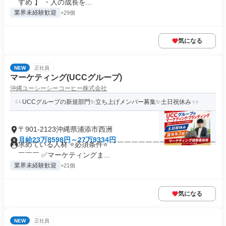
すめ 】 ・人の成長を...
業界未経験歓迎
+29個
気になる
NEW
正社員
マーケティング(UCCグループ)
沖縄ユーシーシーコーヒー株式会社
UCCグループの新規部門✨立ち上げメンバー募集✨土日祝休み
〒901-2123沖縄県浦添市西洲
月給23万8598円～27万9334円
求めている人材 ⭐必須条件⭐ ￣￣￣￣￣￣￣￣￣￣￣￣￣￣￣
￣￣￣ ✅マーケティングま...
業界未経験歓迎
+21個
気になる
NEW
正社員