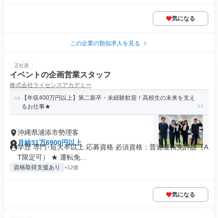
気になる
この企業の類似求人を見る
正社員
イベントの企画営業スタッフ
株式会社ライセンスアカデミー
【年収400万円以上】第二新卒・未経験歓迎！高校生の未来を支え
るお仕事★
沖縄県浦添市勢理客
月給31万6900円以上
学歴 専門･短大卒以上 応募資格 必須資格：普通運転免許証（A
T限定可） ★ 運転免...
資格取得支援あり
+12個
気になる