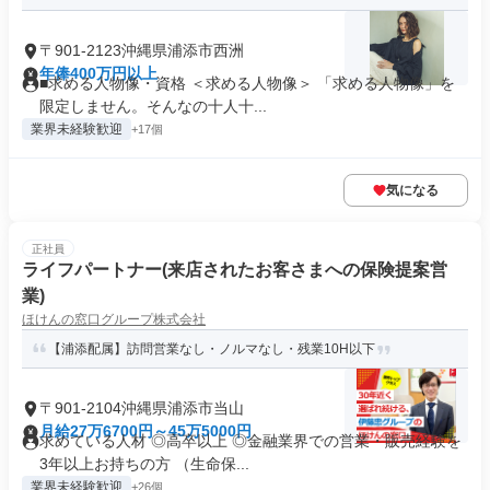
〒901-2123沖縄県浦添市西洲
年俸400万円以上
■求める人物像・資格 ＜求める人物像＞ 「求める人物像」を
限定しません。そんなの十人十...
業界未経験歓迎
+17個
気になる
正社員
ライフパートナー(来店されたお客さまへの保険提案営
業)
ほけんの窓口グループ株式会社
【浦添配属】訪問営業なし・ノルマなし・残業10H以下
〒901-2104沖縄県浦添市当山
月給27万6700円～45万5000円
求めている人材 ◎高卒以上 ◎金融業界での営業・販売経験を
3年以上お持ちの方 （生命保...
業界未経験歓迎
+26個