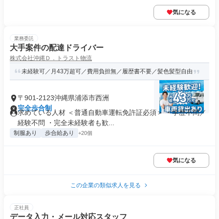
気になる
業務委託
大手案件の配達ドライバー
株式会社沖縄Ｄ．トラスト物流
未経験可／月43万超可／費用負担無／履歴書不要／髪色髪型自由
〒901-2123沖縄県浦添市西洲
完全歩合制
求めている人材 ＜普通自動車運転免許証必須＞ ・学歴不問／
経験不問 ・完全未経験者も歓...
制服あり
歩合給あり
+20個
気になる
この企業の類似求人を見る
正社員
データ入力・メール対応スタッフ