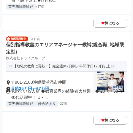
問 ・高卒以上 ■歓迎条...
業界未経験歓迎
+37個
気になる
正社員
個別指導教室のエリアマネージャー候補(総合職_地域限
定型)
株式会社トライグループ
【地域の教育に貢献！】完全週休2日制／年間休日120日以上
〒901-2103沖縄県浦添市仲間
月給35万円～67万円
求めている人材 ◆教育業界の経験者大歓迎！◆ 20代・30代・
40代活躍中！ U・...
業界未経験歓迎
歩合給あり
+27個
気になる