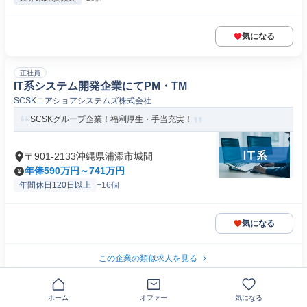
気になる
正社員
IT系システム開発企業にてPM・TM
SCSKニアショアシステムズ株式会社
SCSKグループ企業！福利厚生・手当充実！
〒901-2133沖縄県浦添市城間
年俸590万円～741万円
年間休日120日以上
+16個
気になる
この企業の類似求人を見る
契約社員
ホーム
オファー
気になる
ドコモケータイのお悩み事へのサポート