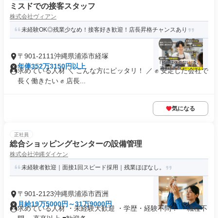
ミスドでの接客スタッフ
株式会社ヴィアン
未経験OK◎残業少なめ！接客好き歓迎！店長昇格チャンスあり
〒901-2111沖縄県浦添市経塚
年俸352万3150円以上
求めている人材 ＼ こんな方にピッタリ！ ／ ✊ 安定した会社で
長く働きたい ✊ 店長...
気になる
正社員
総合ショッピングセンターの設備管理
株式会社沖縄ダイケン
未経験者歓迎｜面接1回スピード採用｜残業ほぼなし。
〒901-2123沖縄県浦添市西洲
月給19万5000円～31万9000円
求めている人材 ・未経験大歓迎 ・学歴・経験不問！ ・職種不