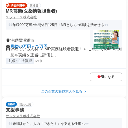
正社員
MR営業(医薬情報担当者)
MIフォース株式会社
年収900万可×年間休日125日！MRとしての経験を活かせる
沖縄県浦添市
月給60万円～75万円
求めている人材 ＜ MR実務経験者歓迎！＞ これまでのMRの知
見や実績を正当に評価し、...
主婦・主夫歓迎
+21個
気になる
この企業の類似求人を見る
NEW
契約社員
支援事務
サンクスラボ株式会社
未経験から、人の「できた！」を支える仕事へ