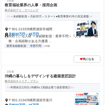
正社員
教育福祉業界の人事・採用企画
株式会社アイ・ラーニング
＜未経験歓迎＞月給30万～スタート●教育事業41年の安定基盤
〒901-2133沖縄県浦添市城間
月給30万円～45万円
求めている人材 ＜未経験歓迎・業界不問＞ └人事・採用・総
務・企画経験がある方優遇 ...
業界未経験歓迎
学歴不問
+18個
気になる
正社員
沖縄の暮らしをデザインする建築意匠設計
株式会社キャリア・プラン
年間休日120日♪沖縄No.1実績企業で成長環境◎
〒901-2134沖縄県浦添市港川