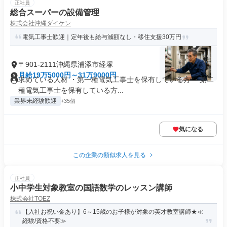
正社員
総合スーパーの設備管理
株式会社沖縄ダイケン
電気工事士歓迎｜定年後も給与減額なし・移住支援30万円
〒901-2111沖縄県浦添市経塚
月給19万5000円～31万9000円
求めている人材 ・第一種電気工事士を保有している方 ・第二
種電気工事士を保有している方...
業界未経験歓迎
+35個
気になる
この企業の類似求人を見る
正社員
小中学生対象教室の国語数学のレッスン講師
株式会社TOEZ
【入社お祝い金あり】6～15歳のお子様が対象の英才教室講師★≪
経験/資格不要≫