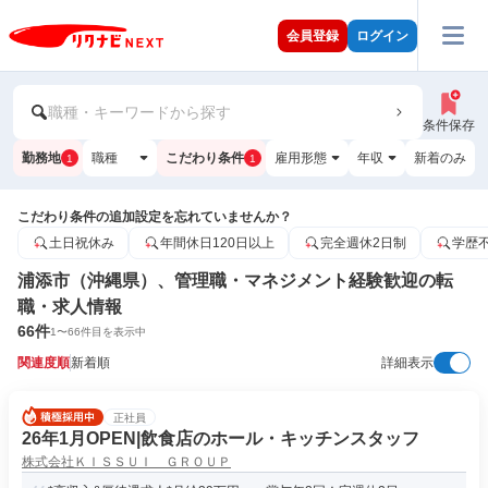
会員登録
ログイン
職種・キーワードから探す
条件保存
勤務地
職種
こだわり条件
雇用形態
年収
新着のみ
1
1
こだわり条件の追加設定を忘れていませんか？
土日祝休み
年間休日120日以上
完全週休2日制
学歴
浦添市（沖縄県）、管理職・マネジメント経験歓迎の転
職・求人情報
66
件
1
〜
66
件目を表示中
関連度順
新着順
詳細表示
正社員
26年1月OPEN|飲食店のホール・キッチンスタッフ
株式会社ＫＩＳＳＵＩ ＧＲＯＵＰ