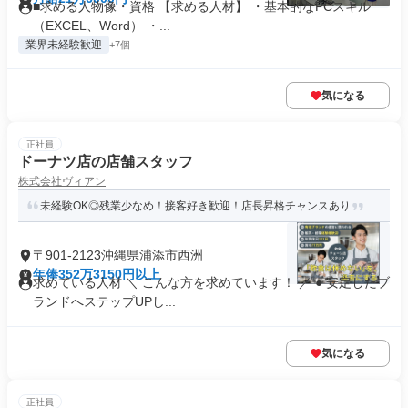
■求める人物像・資格 【求める人材】 ・基本的なPCスキル
（EXCEL、Word） ・...
業界未経験歓迎
+7個
気になる
正社員
ドーナツ店の店舗スタッフ
株式会社ヴィアン
未経験OK◎残業少なめ！接客好き歓迎！店長昇格チャンスあり
〒901-2123沖縄県浦添市西洲
年俸352万3150円以上
求めている人材 ＼ こんな方を求めています！ ／ ● 安定したブ
ランドへステップUPし...
気になる
正社員