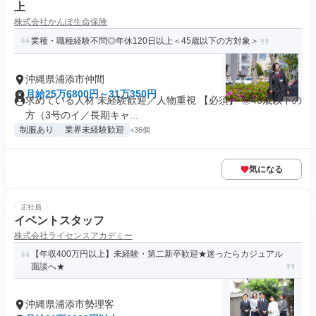
上
株式会社かんぽ生命保険
業種・職種経験不問◎年休120日以上＜45歳以下の方対象＞
沖縄県浦添市仲間
月給25万6800円～31万350円
求めている人材 未経験歓迎／人物重視 【必須】 ◎45歳以下の
方（3号のイ／長期キャ...
制服あり
業界未経験歓迎
+36個
気になる
正社員
イベントスタッフ
株式会社ライセンスアカデミー
【年収400万円以上】未経験・第二新卒歓迎★迷ったらカジュアル
面談へ★
沖縄県浦添市勢理客