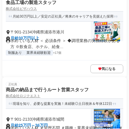
食品工場の製造スタッフ
株式会社ピザハウス
月給30万円以上／安定の正社員／将来のキャリアを見据えた採用
〒901-2134沖縄県浦添市港川
月給30万円以上
求めている人材 ＜ 必須条件 ＞ ◆調理業務の実務経験がある
方 ※飲食店、ホテル、給食...
制服あり
業界未経験歓迎
+17個
気になる
正社員
商品の納品まで行うルート営業スタッフ
株式会社ロジクエスト
現場を知り、必要な提案を実施！未経験◎土日祝休＆年休122日
〒901-2133沖縄県浦添市城間
月給25万円～36万円
求めている人材 ＃学歴不問 ＃職種・業界未経験の方歓迎！ ＃