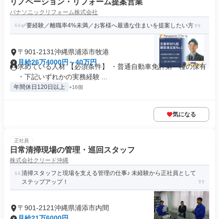
リノベーション・リフォーム提案営業
パナソニックリフォーム株式会社
✅要経験／離職率4%未満／お客様へ最適な住まいを提案したい方
〒901-2131沖縄県浦添市牧港
月給26万4000円～40万円
求めている人材 【必須条件】 ・普通自動車免許第一種の保有
・下記いずれかの実務経験 ...
年間休日120日以上
+16個
気になる
正社員
日常清掃現場の管理・巡回スタッフ
株式会社クリード沖縄
清掃スタッフと現場を支える管理の仕事♪ 未経験から正社員として
ステップアップ！
〒901-2121沖縄県浦添市内間
月給21万6000円