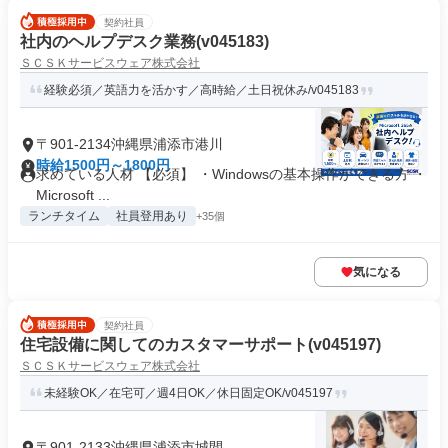
契約社員
社内のヘルプデスク業務(v045183)
ＳＣＳＫサービスウェア株式会社
経験必須／英語力を活かす／高時給／土日祝休み/v045183
〒901-2134沖縄県浦添市港川
時給1500円～1800円
求めている人材 【必須】 ・Windowsの基本操作ができる方 ・
Microsoft ...
ランチタイム
社員登用あり
+35個
気になる
契約社員
住宅設備に関してのカスタマーサポート(v045197)
ＳＣＳＫサービスウェア株式会社
未経験OK／在宅可／週4日OK／休日固定OK/v045197
〒901-2133沖縄県浦添市城間