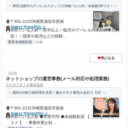
男性活躍中のアパレルスタッフ◎沖縄パルコ内！未経験OKです！
〒901-2123沖縄県浦添市西洲
月給21万200円以上
求めている人材 ✅高卒以上 ✅販売やアパレルの未経験者も歓
迎！ ✅接客や販売などの経験...
業界未経験歓迎
+21個
気になる
正社員
ネットショップの運営事務(メール対応や処理業務)
ＣＥＮＴＲＩＣ株式会社
週休2日制◎福利厚生充実！働きやすさ重視の会社◎【3】
〒901-2131沖縄県浦添市牧港
月給21万5550円以上
求めている人材 ◆学歴不問 ◆未経験歓迎 【 こんな方にオス
スメ 】 ・事務作業が好...