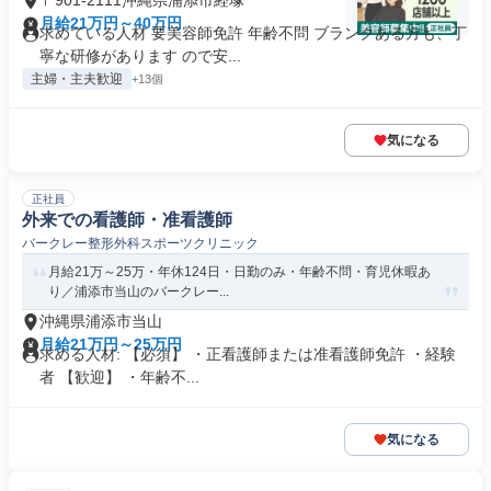
〒901-2111沖縄県浦添市経塚
月給21万円～40万円
求めている人材 要美容師免許 年齢不問 ブランクある方も、丁
寧な研修があります ので安...
主婦・主夫歓迎
+13個
気になる
正社員
外来での看護師・准看護師
バークレー整形外科スポーツクリニック
月給21万～25万・年休124日・日勤のみ・年齢不問・育児休暇あ
り／浦添市当山のバークレー...
沖縄県浦添市当山
月給21万円～25万円
求める人材: 【必須】 ・正看護師または准看護師免許 ・経験
者 【歓迎】 ・年齢不...
気になる