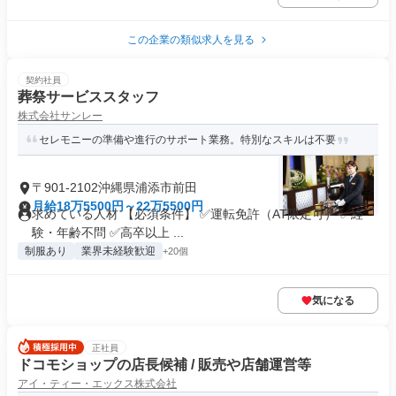
この企業の類似求人を見る
契約社員
葬祭サービススタッフ
株式会社サンレー
セレモニーの準備や進行のサポート業務。特別なスキルは不要
〒901-2102沖縄県浦添市前田
月給18万5500円～22万5500円
求めている人材 【必須条件】 ✅運転免許（AT限定可） ✅経
験・年齢不問 ✅高卒以上 ...
制服あり
業界未経験歓迎
+20個
気になる
正社員
ドコモショップの店長候補 / 販売や店舗運営等
アイ・ティー・エックス株式会社