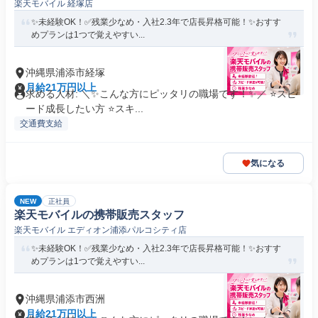
楽天モバイル 経塚店
✨未経験OK！✅残業少なめ・入社2.3年で店長昇格可能！✨おすす
めプランは1つで覚えやすい...
沖縄県浦添市経塚
月給21万円以上
求める人材: ＼✨こんな方にピッタリの職場です！✨／ ⭐スピ
ード成長したい方 ⭐スキ...
交通費支給
気になる
NEW
正社員
楽天モバイルの携帯販売スタッフ
楽天モバイル エディオン浦添パルコシティ店
✨未経験OK！✅残業少なめ・入社2.3年で店長昇格可能！✨おすす
めプランは1つで覚えやすい...
沖縄県浦添市西洲
月給21万円以上