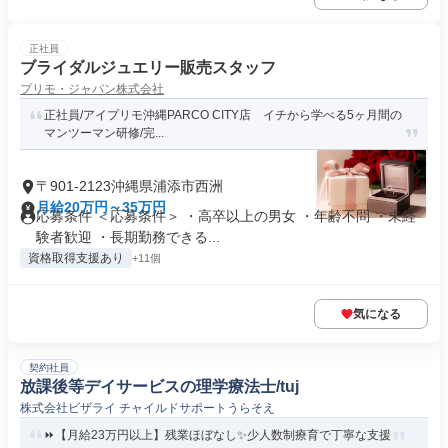
正社員
ブライダルジュエリー販売スタッフ
プリモ・ジャパン株式会社
正社員/アイプリモ沖縄PARCO CITY店 イチから学べる5ヶ月間の
マンツーマン研修/完...
〒901-2123沖縄県浦添市西洲
月給20万円～35万円
応募条件 ＜応募条件＞ ・高卒以上の男女 ・年齢不問 ・未経
験者歓迎 ・長期勤務できる...
資格取得支援あり
+11個
気になる
契約社員
放課後等デイサービスの理学療法士/tuj
株式会社ビザライ チャイルドサポートうらそえ
⏩️【月給23万円以上】残業ほぼなし✨少人数制療育で丁寧な支援