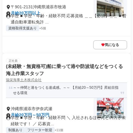
〒901-2131沖縄県浦添市牧港
月給20万円以上
学歴 ■ 学歴・年齢・経験不問 応募資格 ＿＿【必須】＿＿ ■ 普
通自動車運転免許 ...
資格取得支援あり
+5個
気になる
正社員
(未経験・無資格可)船に乗って港や防波堤などをつくる
海上作業スタッフ
協栄海事土木株式会社
～～仲間と港をつくる達成感。～～ 【月給20～50万円】昇給目指
せる環境
沖縄県浦添市伊奈武瀬
月給20万円～50万円
学歴 ■ 学歴・年齢・経験不問 ＼ 入社されるほとんどの方が未
経験です！ ／ 応募資...
制服あり
フリーター歓迎
+11個