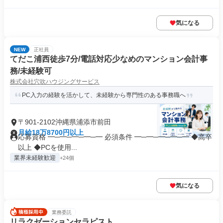
気になる
NEW
正社員
てだこ浦西徒歩7分/電話対応少なめのマンション会計事
務/未経験可
株式会社穴吹ハウジングサービス
PC入力の経験を活かして、未経験から専門性のある事務職へ
〒901-2102沖縄県浦添市前田
月給18万8700円以上
応募資格 ━─━─━─━─━ 必須条件 ━─━─━─━─━ ◆高卒
以上 ◆PCを使用...
業界未経験歓迎
+24個
気になる
業務委託
リラクゼーションセラピスト