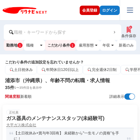
会員登録
ログイン
職種・キーワードから探す
条件保存
勤務地
職種
こだわり条件
雇用形態
年収
新着のみ
1
1
こだわり条件の追加設定を忘れていませんか？
土日祝休み
年間休日120日以上
完全週休2日制
学歴
浦添市（沖縄県）、年齢不問の転職・求人情報
35
件
1
〜
35
件目を表示中
関連度順
新着順
詳細表示
正社員
ガス器具のメンテナンススタッフ(未経験可)
大平ガス株式会社
【土日祝休み×賞与年3回有】 未経験から"一生モノの資格"を手
に！