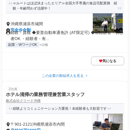
≪ルートはほぼ決まったエリア≫全国大手専属の食品宅配業務 経
験・年齢問わず活躍中！
沖縄県浦添市城間
完全歩合制
経験・資格 ◆要普自動車通免許 (AT限定可) ◆未経験者・初心
者OK ・経験者・有...
副業・WワークOK
+12個
気になる
この企業の類似求人を見る
正社員
ホテル清掃の業務管理兼営業スタッフ
株式会社クリード沖縄
経験よりコミュニケーション力重視！未経験者も大歓迎です
〒901-2121沖縄県浦添市内間