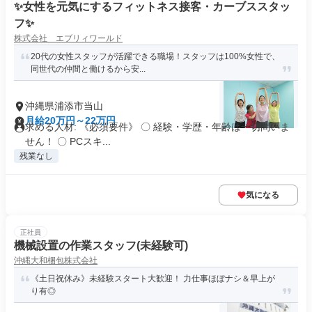
✨女性を元気にするフィットネス接客・カーブススタッ
フ✨
株式会社 エブリィワールド
20代の女性スタッフが活躍できる職場！スタッフは100%女性で、
同世代の仲間と働けるから安...
沖縄県浦添市当山
月給20万円～22万円
求める人材: 《必須要件》 〇 経験・学歴・年齢は一切問いま
せん！ 〇 PCスキ...
残業なし
気になる
正社員
機械設置の作業スタッフ(未経験可)
沖縄大和梱包株式会社
《土日祝休み》未経験スタート大歓迎！ 力仕事ほぼナシ＆早上が
り有◎