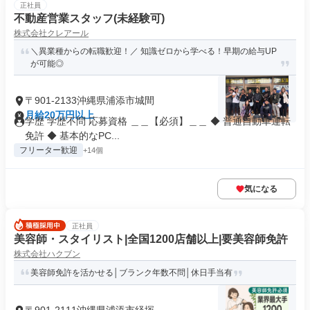
正社員
不動産営業スタッフ(未経験可)
株式会社クレアール
＼異業種からの転職歓迎！／ 知識ゼロから学べる！早期の給与UP
が可能◎
〒901-2133沖縄県浦添市城間
月給20万円以上
学歴 学歴不問 応募資格 ＿＿【必須】＿＿ ◆ 普通自動車運転
免許 ◆ 基本的なPC...
フリーター歓迎
+14個
気になる
正社員
美容師・スタイリスト|全国1200店舗以上|要美容師免許
株式会社ハクブン
美容師免許を活かせる│ブランク年数不問│休日手当有