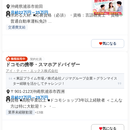
沖縄県浦添市前田
月給22万円～25万円
求める人材: ■応募資格（必須） ・資格：言語聴覚士 ・資格：
普通自動車運転免許 ...
交通費支給
気になる
契約社員
ドコモの携帯・スマホアドバイザー
アイ・ティー・エックス株式会社
＜東証プライム市場／株式会社ノジマグループ企業＞グランマイス
ター経験を活かしてチャレンジ！
〒901-2123沖縄県浦添市西洲
月給27万円～29万円
資格 ■高校卒業以上 ■ドコモショップ3年以上経験者 ＜こんな
方は特に大歓迎！＞ ・...
業界未経験歓迎
+13個
気になる