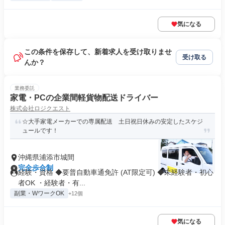
気になる
この条件を保存して、新着求人を受け取りませ
受け取る
んか？
業務委託
家電・PCの企業間軽貨物配送ドライバー
株式会社ロジクエスト
☆大手家電メーカーでの専属配送 土日祝日休みの安定したスケジ
ュールです！
沖縄県浦添市城間
完全歩合制
経験・資格 ◆要普自動車通免許 (AT限定可) ◆未経験者・初心
者OK ・経験者・有...
副業・WワークOK
+12個
気になる