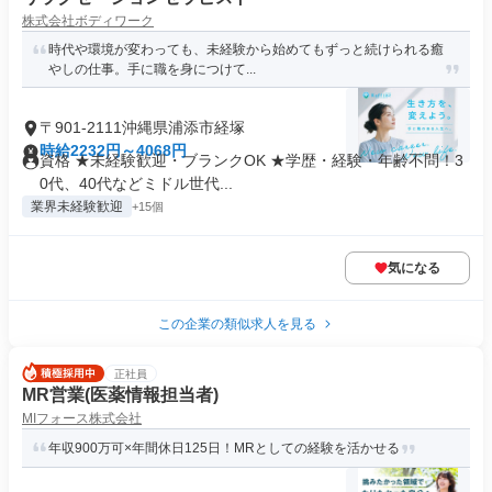
株式会社ボディワーク
時代や環境が変わっても、未経験から始めてもずっと続けられる癒
やしの仕事。手に職を身につけて...
〒901-2111沖縄県浦添市経塚
時給2232円～4068円
資格 ★未経験歓迎・ブランクOK ★学歴・経験・年齢不問！3
0代、40代などミドル世代...
業界未経験歓迎
+15個
気になる
この企業の類似求人を見る
正社員
MR営業(医薬情報担当者)
MIフォース株式会社
年収900万可×年間休日125日！MRとしての経験を活かせる