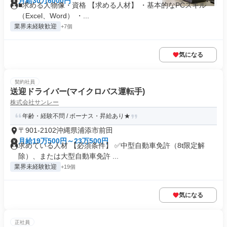
月給30万6000円
■求める人物像・資格 【求める人材】 ・基本的なPCスキル
（Excel、Word） ・...
業界未経験歓迎
+7個
気になる
契約社員
送迎ドライバー(マイクロバス運転手)
株式会社サンレー
年齢・経験不問 / ボーナス・昇給あり★
〒901-2102沖縄県浦添市前田
月給19万500円～23万500円
求めている人材 【必須条件】 ✅中型自動車免許（8t限定解
除）、または大型自動車免許 ...
業界未経験歓迎
+19個
気になる
正社員