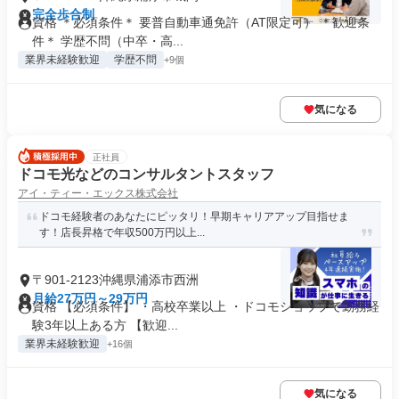
完全歩合制
資格 ＊必須条件＊ 要普自動車通免許（AT限定可） ＊歓迎条
件＊ 学歴不問（中卒・高...
業界未経験歓迎
学歴不問
+9個
気になる
正社員
ドコモ光などのコンサルタントスタッフ
アイ・ティー・エックス株式会社
ドコモ経験者のあなたにピッタリ！早期キャリアアップ目指せま
す！店長昇格で年収500万円以上...
〒901-2123沖縄県浦添市西洲
月給27万円～29万円
資格 【必須条件】 ・高校卒業以上 ・ドコモショップで勤務経
験3年以上ある方 【歓迎...
業界未経験歓迎
+16個
気になる