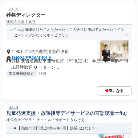
正社員
葬祭ディレクター
株式会社富士葬祭
こんな研修受けたことなかった！この会社に決めてよかった！イン
センティブがなくてホスピタリテ...
〒901-2132沖縄県浦添市伊祖
月給24万5200円以上
資格 要普通自動車運転免許（AT限定可） 学歴不問 年齢不問
未経験歓迎 U・Iターン...
業界未経験歓迎
+16個
気になる
正社員
児童発達支援・放課後等デイサービスの言語聴覚士/tuj
株式会社ビザライ チャイルドサポートうらそえ
⏩️【月給22万円以上×賞与年2回】残業ほぼなし✨️