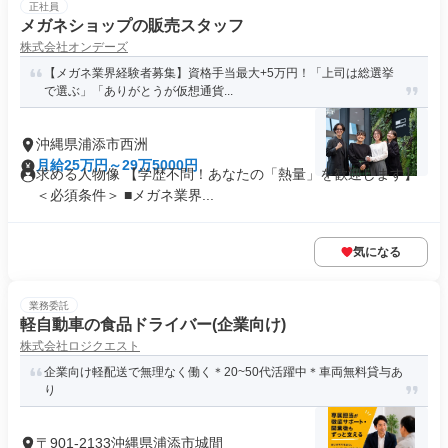
正社員
メガネショップの販売スタッフ
株式会社オンデーズ
【メガネ業界経験者募集】資格手当最大+5万円！「上司は総選挙
で選ぶ」「ありがとうが仮想通貨...
沖縄県浦添市西洲
月給25万円～29万5000円
求める人物像 【学歴不問！あなたの「熱量」を歓迎します】
＜必須条件＞ ■メガネ業界...
気になる
業務委託
軽自動車の食品ドライバー(企業向け)
株式会社ロジクエスト
企業向け軽配送で無理なく働く＊20~50代活躍中＊車両無料貸与あ
り
〒901-2133沖縄県浦添市城間