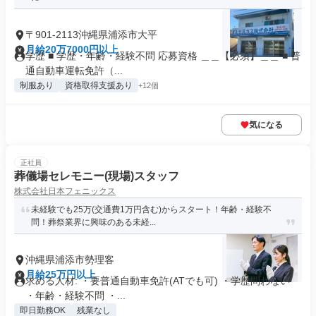
〒901-2113沖縄県浦添市大平
月給20万7000円以上
学歴 ■ 学歴・年齢・経験不問 応募資格 ＿＿【必須】＿＿ ■ 普
通自動車運転免許（...
制服あり
資格取得支援あり
+12個
気になる
正社員
葬儀場セレモニー(現場)スタッフ
株式会社日本フェニックス
未経験でも25万(交通費1万円含む)からスタート！年齢・経験不
問！葬祭業界に興味のある未経...
沖縄県浦添市勢理客
月給25万円以上
求める人材: ・要普通自動車免許(ATでも可) ・学歴問わない
・年齢・経験不問 ・...
即日勤務OK
残業なし