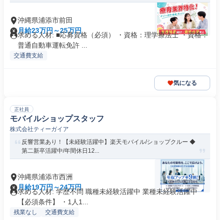
沖縄県浦添市前田
月給23万円～25万円
求める人材: ■応募資格（必須） ・資格：理学療法士 ・資格：
普通自動車運転免許 ...
交通費支給
気になる
正社員
モバイルショップスタッフ
株式会社ティーガイア
反響営業あり！【未経験活躍中】楽天モバイル/ショップクルー ◆
第二新卒活躍中/年間休日12...
沖縄県浦添市西洲
月給19万円～24万円
求める人材: 学歴不問 職種未経験活躍中 業種未経験活躍中
【必須条件】 ・1人1...
残業なし
交通費支給