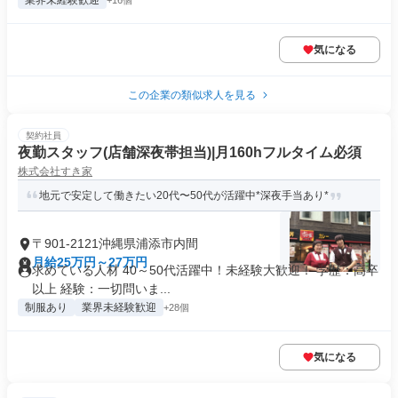
業界未経験歓迎
+16個
気になる
この企業の類似求人を見る
契約社員
夜勤スタッフ(店舗深夜帯担当)|月160hフルタイム必須
株式会社すき家
地元で安定して働きたい20代〜50代が活躍中*深夜手当あり*
〒901-2121沖縄県浦添市内間
月給25万円～27万円
求めている人材 40～50代活躍中！未経験大歓迎！ 学歴：高卒
以上 経験：一切問いま...
制服あり
業界未経験歓迎
+28個
気になる