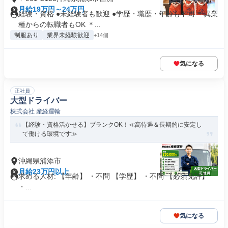
月給19万円～24万円
経験・資格 ●未経験者も歓迎 ●学歴・職歴・年齢も不問 ＊異業
種からの転職者もOK ＊...
制服あり
業界未経験歓迎
+14個
気になる
正社員
大型ドライバー
株式会社 産経運輸
【経験・資格活かせる】ブランクOK！≪高待遇＆長期的に安定し
て働ける環境です≫
沖縄県浦添市
月給23万円以上
求める人材: 【年齢】 ・不問 【学歴】 ・不問 【必須免許】
・...
気になる