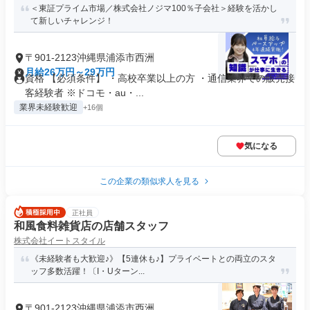
＜東証プライム市場／株式会社ノジマ100％子会社＞経験を活かし
て新しいチャレンジ！
〒901-2123沖縄県浦添市西洲
月給26万円～29万円
資格 【必須条件】 ・高校卒業以上の方 ・通信業界での販売接
客経験者 ※ドコモ・au・...
業界未経験歓迎
+16個
気になる
この企業の類似求人を見る
正社員
和風食料雑貨店の店舗スタッフ
株式会社イートスタイル
《未経験者も大歓迎♪》【5連休も♪】プライベートとの両立のスタ
ッフ多数活躍！〔I・Uターン...
〒901-2123沖縄県浦添市西洲