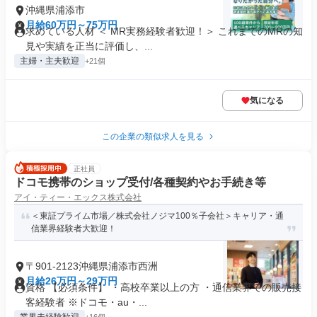
沖縄県浦添市
月給60万円～75万円
求めている人材 ＜ MR実務経験者歓迎！＞ これまでのMRの知
見や実績を正当に評価し、...
主婦・主夫歓迎
+21個
気になる
この企業の類似求人を見る
正社員
ドコモ携帯のショップ受付/各種契約やお手続き等
アイ・ティー・エックス株式会社
＜東証プライム市場／株式会社ノジマ100％子会社＞キャリア・通
信業界経験者大歓迎！
〒901-2123沖縄県浦添市西洲
月給26万円～29万円
資格 【必須条件】 ・高校卒業以上の方 ・通信業界での販売接
客経験者 ※ドコモ・au・...