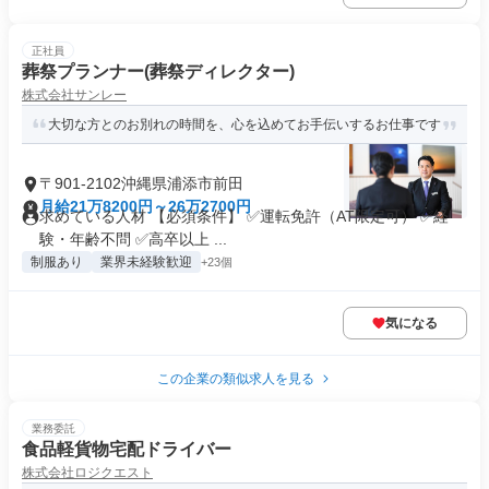
正社員
葬祭プランナー(葬祭ディレクター)
株式会社サンレー
大切な方とのお別れの時間を、心を込めてお手伝いするお仕事です
〒901-2102沖縄県浦添市前田
月給21万8200円～26万2700円
求めている人材 【必須条件】 ✅運転免許（AT限定可） ✅経
験・年齢不問 ✅高卒以上 ...
制服あり
業界未経験歓迎
+23個
気になる
この企業の類似求人を見る
業務委託
食品軽貨物宅配ドライバー
株式会社ロジクエスト