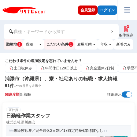
会員登録
ログイン
職種・キーワードから探す
条件保存
勤務地
職種
こだわり条件
雇用形態
年収
新着のみ
1
1
こだわり条件の追加設定を忘れていませんか？
土日祝休み
年間休日120日以上
完全週休2日制
学歴
浦添市（沖縄県）、寮・社宅ありの転職・求人情報
91
件
1
〜
91
件目を表示中
関連度順
新着順
詳細表示
正社員
日勤軽作業スタッフ
株式会社湧川商会
未経験歓迎／完全週休2日制／17時定時&残業ほぼなし