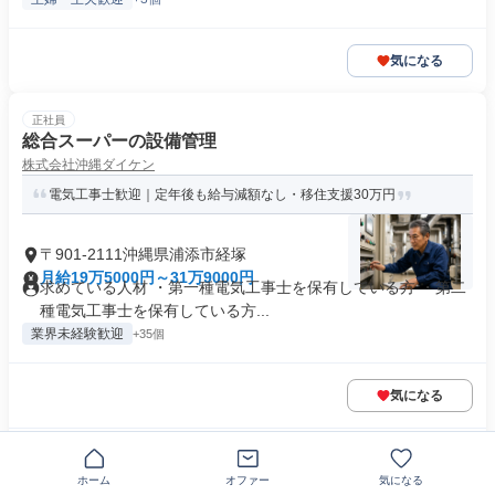
気になる
正社員
総合スーパーの設備管理
株式会社沖縄ダイケン
電気工事士歓迎｜定年後も給与減額なし・移住支援30万円
〒901-2111沖縄県浦添市経塚
月給19万5000円～31万9000円
求めている人材 ・第一種電気工事士を保有している方 ・第二
種電気工事士を保有している方...
業界未経験歓迎
+35個
気になる
この企業の類似求人を見る
ホーム
オファー
気になる