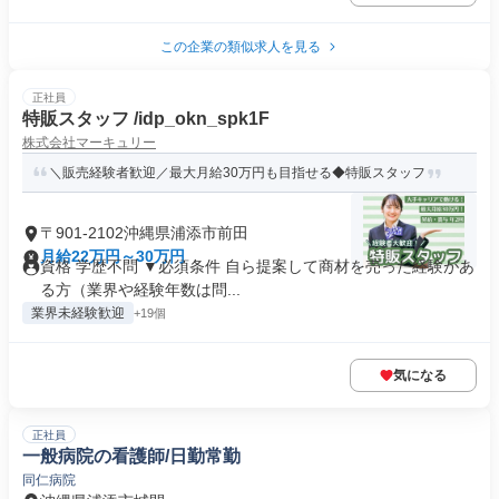
この企業の類似求人を見る
正社員
特販スタッフ /idp_okn_spk1F
株式会社マーキュリー
＼販売経験者歓迎／最大月給30万円も目指せる◆特販スタッフ
〒901-2102沖縄県浦添市前田
月給22万円～30万円
資格 学歴不問 ▼必須条件 自ら提案して商材を売った経験があ
る方（業界や経験年数は問...
業界未経験歓迎
+19個
気になる
正社員
一般病院の看護師/日勤常勤
同仁病院