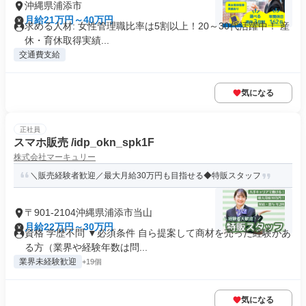
沖縄県浦添市
月給21万円～40万円
求める人材: 女性管理職比率は5割以上！20～30代活躍中！ 産
休・育休取得実績...
交通費支給
気になる
正社員
スマホ販売 /idp_okn_spk1F
株式会社マーキュリー
＼販売経験者歓迎／最大月給30万円も目指せる◆特販スタッフ
〒901-2104沖縄県浦添市当山
月給22万円～30万円
資格 学歴不問 ▼必須条件 自ら提案して商材を売った経験があ
る方（業界や経験年数は問...
業界未経験歓迎
+19個
気になる