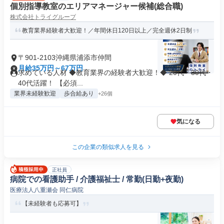
個別指導教室のエリアマネージャー候補(総合職)
株式会社トライグループ
教育業界経験者大歓迎！／年間休日120日以上／完全週休2日制
〒901-2103沖縄県浦添市仲間
月給35万円～67万円
求めている人材 ◆教育業界の経験者大歓迎！◆ 20代・30代・
40代活躍！ 【必須...
業界未経験歓迎
歩合給あり
+26個
気になる
この企業の類似求人を見る
正社員
病院での看護助手 / 介護福祉士 / 常勤(日勤+夜勤)
医療法人八重瀬会 同仁病院
【未経験者も応募可】