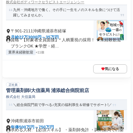
株式会社ボディワークセラピストエージェンシー
九州・沖縄地方で働く。その手に一生モノのスキルを身につけて活
躍してみませんか。
〒901-2111沖縄県浦添市経塚
月給22万3000円～35万円
資格 *【対象者全員面接】* 人柄重視の採用！ ★未経験歓迎・
ブランクOK ★学歴・経...
業界未経験歓迎
+11個
気になる
正社員
管理薬剤師/大信薬局 浦添総合病院前店
株式会社 大信薬局
＼総合病院門前で学べる♪充実の福利厚生＆研修でサポート!／
沖縄県浦添市前田
年俸500万円～750万円
求める人材: 【必須スキル】 ・薬剤師免許 ・調剤薬局での薬