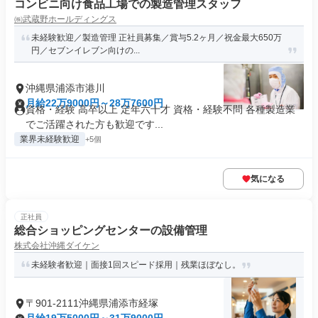
コンビニ向け食品工場での製造管理スタッフ
㈱武蔵野ホールディングス
未経験歓迎／製造管理 正社員募集／賞与5.2ヶ月／祝金最大650万
円／セブンイレブン向けの...
沖縄県浦添市港川
月給22万9000円～28万7600円
資格・経験 高卒以上 定年六十才 資格・経験不問 各種製造業
でご活躍された方も歓迎です...
業界未経験歓迎
+5個
気になる
正社員
総合ショッピングセンターの設備管理
株式会社沖縄ダイケン
未経験者歓迎｜面接1回スピード採用｜残業ほぼなし。
〒901-2111沖縄県浦添市経塚