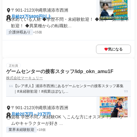
〒901-2123沖縄県浦添市西洲
月給23万5800円以上
求めている人材 ◆学歴不問・未経験歓迎！ ◆既卒・第二新卒
歓迎！ ◆異業種からの転職歓...
介護休暇あり
+15個
気になる
正社員
ゲームセンターの接客スタッフ/idp_okn_amu1F
株式会社マーキュリー
【レア求人】浦添市西洲にあるゲームセンターの接客スタッフ募集
｜#未経験歓迎！#残業ほぼなし...
〒901-2123沖縄県浦添市西洲
月給20万円～23万円
資格 学歴不問／未経験OK ＼こんな方にオススメ！／ ・ゲー
ムやキャラクターが好き ...
業界未経験歓迎
+18個