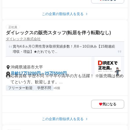
この企業の類似求人を見る
正社員
ダイレックスの販売スタッフ(転居を伴う転勤なし)
ダイレックス株式会社
賞与4.6ヵ月◎男性育休取得実績多数！月8～10日休み【15期連続
増収・増益】★だれでもで...
沖縄県浦添市大平
月給17万3200円～25万5500円
応募資格 学歴不問 ※中卒や高卒の方も活躍！ ※販売職は初め
てという方、歓迎します。...
フリーター歓迎
学歴不問
+6個
気になる
この企業の類似求人を見る