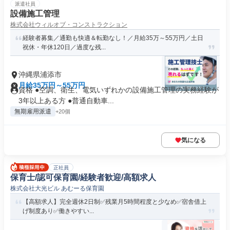
派遣社員
設備施工管理
株式会社ウィルオブ・コンストラクション
経験者募集／通勤も快適＆転勤なし！／月給35万～55万円／土日
祝休・年休120日／過度な残...
沖縄県浦添市
月給35万円～55万円
資格 ●空調、衛生、電気いずれかの設備施工管理の実務経験が
3年以上ある方 ●普通自動車...
無期雇用派遣
+20個
気になる
正社員
保育士/認可保育園/経験者歓迎/高額求人
株式会社大光ビル あむーる保育園
【高額求人】完全週休2日制✅️残業月5時間程度と少なめ✅️宿舎借上
げ制度あり✅️働きやすい...