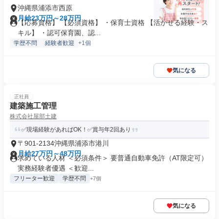
沖縄県浦添市西原
月給23万円～28万円
【応募資格】 【必須資格】 ・保育士資格 【活かせる経験・ス
キル】 ・認可保育園、認...
学歴不問
経験者歓迎
+1個
気になる
正社員
建築施工管理
株式会社屋部土建
✅現場経験があればOK！✅賞与年2回あり
〒901-2134沖縄県浦添市港川
月給27万円～48万円
求めている人材 ＜必須条件＞ 要普通自動車免許（AT限定可）
実務経験者優遇 ＜歓迎...
フリーター歓迎
学歴不問
+7個
気になる