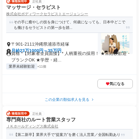
正社員
マッサージ・セラピスト
株式会社ボディワークセラピストエージェンシー
その手に癒やしの技を身につけて、何歳になっても、日本中どこで
も働けるセラピストの第一歩を踏...
〒901-2111沖縄県浦添市経塚
月給23万1000円～35万円
資格 *【対象者全員面接】* 人柄重視の採用！ ★未経験歓迎・
ブランクOK ★学歴・経...
業界未経験歓迎
+11個
気になる
この企業の類似求人を見る
正社員
専門商社のルート営業スタッフ
ＪＫホールディングス株式会社
【第二新卒】業界大手で“提案力”を磨く法人営業／全国転勤あり