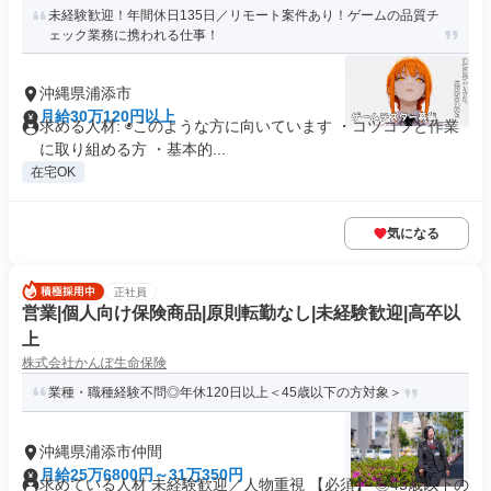
未経験歓迎！年間休日135日／リモート案件あり！ゲームの品質チ
ェック業務に携われる仕事！
沖縄県浦添市
月給30万120円以上
求める人材: ◉このような方に向いています ・コツコツと作業
に取り組める方 ・基本的...
在宅OK
気になる
正社員
営業|個人向け保険商品|原則転勤なし|未経験歓迎|高卒以
上
株式会社かんぽ生命保険
業種・職種経験不問◎年休120日以上＜45歳以下の方対象＞
沖縄県浦添市仲間
月給25万6800円～31万350円
求めている人材 未経験歓迎／人物重視 【必須】 ◎45歳以下の