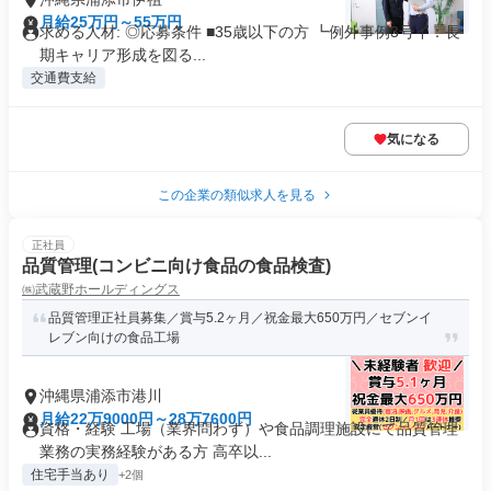
月給25万円～55万円
求める人材: ◎応募条件 ■35歳以下の方 ┗例外事例3号イ：長
期キャリア形成を図る...
交通費支給
気になる
この企業の類似求人を見る
正社員
品質管理(コンビニ向け食品の食品検査)
㈱武蔵野ホールディングス
品質管理正社員募集／賞与5.2ヶ月／祝金最大650万円／セブンイ
レブン向けの食品工場
沖縄県浦添市港川
月給22万9000円～28万7600円
資格・経験 工場（業界問わず）や食品調理施設にて品質管理
業務の実務経験がある方 高卒以...
住宅手当あり
+2個