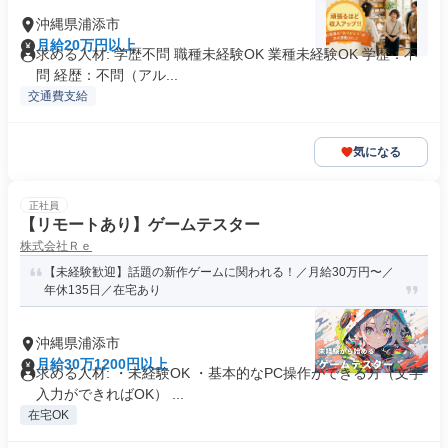
沖縄県浦添市
月給20万円以上
求める人材: 学歴不問 職種未経験OK 業種未経験OK 学歴：不
問 経歴：不問（アル...
交通費支給
気になる
正社員
【リモートあり】ゲームテスター
株式会社Ｒｅ
【未経験歓迎】話題の新作ゲームに関われる！／月給30万円〜／
年休135日／在宅あり
沖縄県浦添市
月給30万1200円以上
求める人材: ・未経験OK ・基本的なPC操作ができる方（文字
入力ができればOK） ...
在宅OK