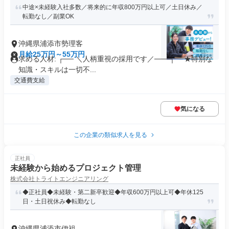
中途×未経験入社多数／将来的に年収800万円以上可／土日休み／
転勤なし／副業OK
沖縄県浦添市勢理客
月給25万円～55万円
求める人材: ┌── ＼人柄重視の採用です／───┐ ★特別な
知識・スキルは一切不...
交通費支給
気になる
この企業の類似求人を見る
正社員
未経験から始めるプロジェクト管理
株式会社トライトエンジニアリング
◆正社員◆未経験・第二新卒歓迎◆年収600万円以上可◆年休125
日・土日祝休み◆転勤なし
沖縄県浦添市伊祖