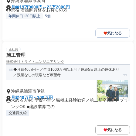
沖縄県浦添市城間
月給19万9000円～23万2000円
資格 看護師資格をお持ちの方
年間休日120日以上
+5個
気になる
正社員
施工管理
株式会社トライトエンジニアリング
◆月給40万円～／年収1000万円以上可／連続5日以上の連休あり
／残業なしの現場など希望考...
沖縄県浦添市伊祖
月給40万円～100万円
求める人材: 学歴不問／職種未経験歓迎／第二新卒歓迎／ブラ
ンクOK ■建設業界での...
交通費支給
気になる