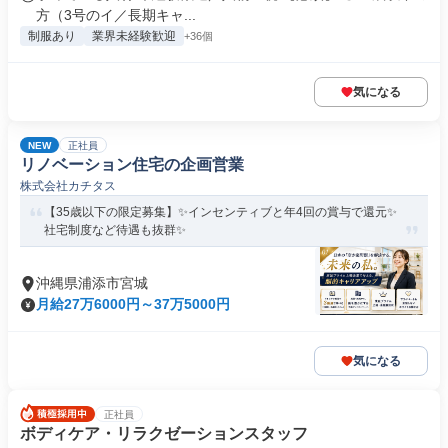
方（3号のイ／長期キャ...
制服あり
業界未経験歓迎
+36個
気になる
NEW
正社員
リノベーション住宅の企画営業
株式会社カチタス
【35歳以下の限定募集】✨インセンティブと年4回の賞与で還元✨
社宅制度など待遇も抜群✨
沖縄県浦添市宮城
月給27万6000円～37万5000円
気になる
正社員
ボディケア・リラクゼーションスタッフ