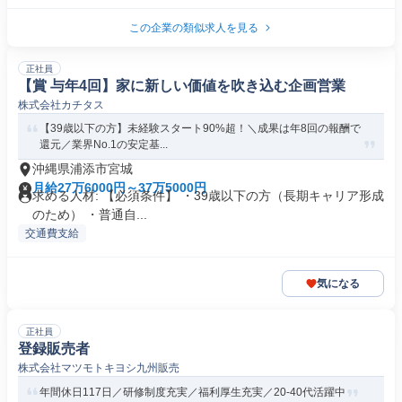
この企業の類似求人を見る
正社員
【賞 与年4回】家に新しい価値を吹き込む企画営業
株式会社カチタス
【39歳以下の方】未経験スタート90%超！＼成果は年8回の報酬で
還元／業界No.1の安定基...
沖縄県浦添市宮城
月給27万6000円～37万5000円
求める人材: 【必須条件】 ・39歳以下の方（長期キャリア形成
のため） ・普通自...
交通費支給
気になる
正社員
登録販売者
株式会社マツモトキヨシ九州販売
年間休日117日／研修制度充実／福利厚生充実／20-40代活躍中