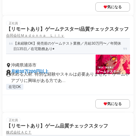
気になる
正社員
【リモートあり】ゲームテスター/品質チェックスタッフ
合同会社Ｍａｄｏｎｎａ Ｌｉｌｙ
【未経験OK】発売前のゲームテスト業務／月給30万円〜／年間休
日135日／在宅勤務あり◉
沖縄県浦添市
月給30万200円以上
求める人材: 特別な経験やスキルは必要ありません！ ゲームや
アプリに興味がある方であ...
在宅OK
気になる
正社員
【リモートあり】ゲーム品質チェックスタッフ
株式会社ＡＣＴ