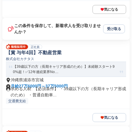
気になる
この条件を保存して、新着求人を受け取りませ
受け取る
んか？
正社員
【賞 与年4回】不動産営業
株式会社カチタス
【39歳以下の方（長期キャリア形成のため）】未経験スタート9
0%超！✅12年連続業界No....
沖縄県浦添市宮城
月給27万6000円～37万5000円
求める人材: 【必須条件】 ・39歳以下の方（長期キャリア形成
のため） ・普通自動車...
交通費支給
気になる