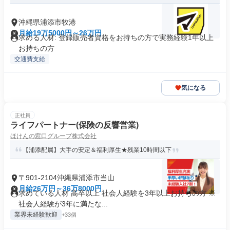
沖縄県浦添市牧港
月給19万5000円～26万円
求める人材: 登録販売者資格をお持ちの方で実務経験1年以上
お持ちの方
交通費支給
気になる
正社員
ライフパートナー(保険の反響営業)
ほけんの窓口グループ株式会社
【浦添配属】大手の安定＆福利厚生★残業10時間以下
〒901-2104沖縄県浦添市当山
月給26万円～36万8000円
求めている人材 高卒以上 社会人経験を3年以上お持ちの方 ※
社会人経験が3年に満たな...
業界未経験歓迎
+33個