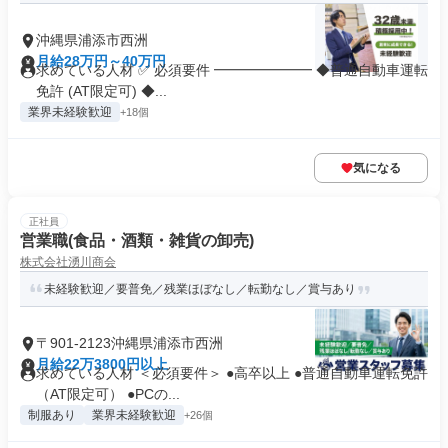
沖縄県浦添市西洲
月給28万円～40万円
求めている人材 ✅ 必須要件 ━━━━━━━ ◆普通自動車運転
免許 (AT限定可) ◆...
業界未経験歓迎
+18個
気になる
正社員
営業職(食品・酒類・雑貨の卸売)
株式会社湧川商会
未経験歓迎／要普免／残業ほぼなし／転勤なし／賞与あり
〒901-2123沖縄県浦添市西洲
月給22万3800円以上
求めている人材 ＜必須要件＞ ●高卒以上 ●普通自動車運転免許
（AT限定可） ●PCの...
制服あり
業界未経験歓迎
+26個