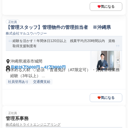
気になる
正社員
【管理スタッフ】管理物件の管理担当者 ※沖縄県
株式会社マルユウハウジー
経験を活かす！年間休日120日以上 残業平均月20時間以内 資格
取得支援制度有
沖縄県浦添市城間
月給26万5000円～42万9000円
求める人材: ◇必須 ・普通免許（AT限定可） ・賃貸管理業務
経験（3年以上） ...
社員登用あり
交通費支給
気になる
正社員
管理系事務
株式会社トライトエンジニアリング