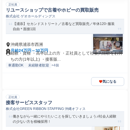
正社員
リユースショップで古着やホビーの買取販売
株式会社 ゲオホールディングス
【浦添】セカンドストリート／古着など買取販売／年休120↑服装
自由＊面接1回
沖縄県浦添市西洲
月給24万円～30万円
経験・資格 ・高卒以上の方 ・正社員として社会人経験をお持
ちの方(1年以上) ・接客販...
車通勤OK
未経験者歓迎
+4個
気になる
正社員
接客サービススタッフ
株式会社GREEN RIBBON STAFFING 沖縄オフィス
働きながら一緒にやりたいことを探していきましょう♪/社会人経験
の少ない方を積極採用！