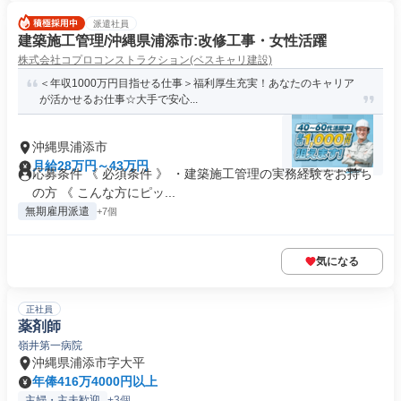
派遣社員
建築施工管理/沖縄県浦添市:改修工事・女性活躍
株式会社コプロコンストラクション(ベスキャリ建設)
＜年収1000万円目指せる仕事＞福利厚生充実！あなたのキャリア
が活かせるお仕事☆大手で安心...
沖縄県浦添市
月給28万円～43万円
応募条件 《 必須条件 》 ・建築施工管理の実務経験をお持ち
の方 《 こんな方にピッ...
無期雇用派遣
+7個
気になる
正社員
薬剤師
嶺井第一病院
沖縄県浦添市字大平
年俸416万4000円以上
主婦・主夫歓迎
+3個