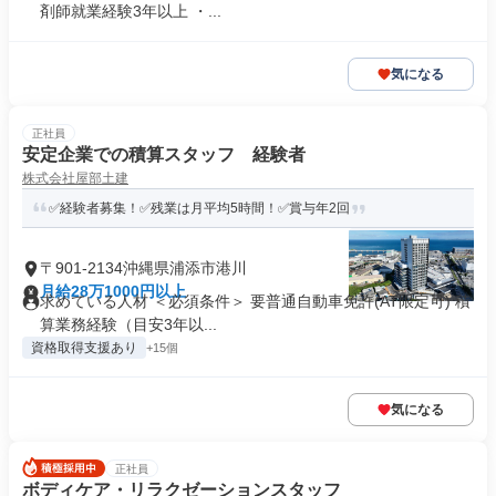
剤師就業経験3年以上 ・...
気になる
正社員
安定企業での積算スタッフ 経験者
株式会社屋部土建
✅経験者募集！✅残業は月平均5時間！✅賞与年2回
〒901-2134沖縄県浦添市港川
月給28万1000円以上
求めている人材 ＜必須条件＞ 要普通自動車免許(AT限定可) 積
算業務経験（目安3年以...
資格取得支援あり
+15個
気になる
正社員
ボディケア・リラクゼーションスタッフ