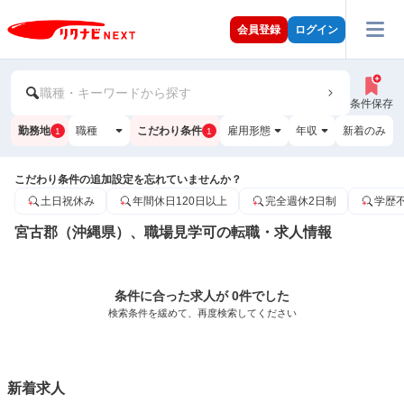
会員登録
ログイン
職種・キーワードから探す
条件保存
勤務地
職種
こだわり条件
雇用形態
年収
新着のみ
1
1
こだわり条件の追加設定を忘れていませんか？
土日祝休み
年間休日120日以上
完全週休2日制
学歴
宮古郡（沖縄県）、職場見学可の転職・求人情報
条件に合った求人が 0件でした
検索条件を緩めて、再度検索してください
新着求人