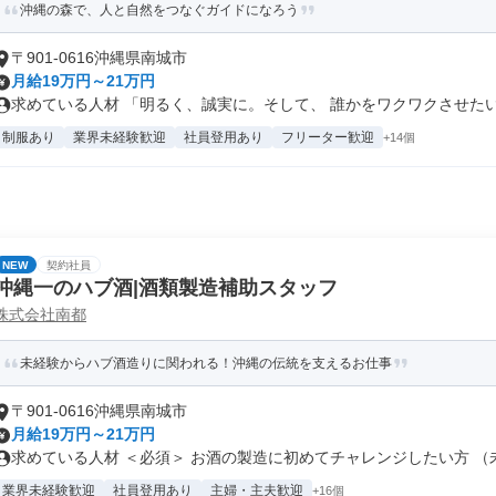
沖縄の森で、人と自然をつなぐガイドになろう
〒901-0616沖縄県南城市
月給19万円～21万円
求めている人材 「明るく、誠実に。そして、 誰かをワクワクさせたい。
制服あり
業界未経験歓迎
社員登用あり
フリーター歓迎
+14個
NEW
契約社員
沖縄一のハブ酒|酒類製造補助スタッフ
株式会社南都
未経験からハブ酒造りに関われる！沖縄の伝統を支えるお仕事
〒901-0616沖縄県南城市
月給19万円～21万円
求めている人材 ＜必須＞ お酒の製造に初めてチャレンジしたい方 （未経
業界未経験歓迎
社員登用あり
主婦・主夫歓迎
+16個