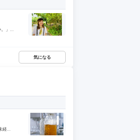
」...
気になる
...