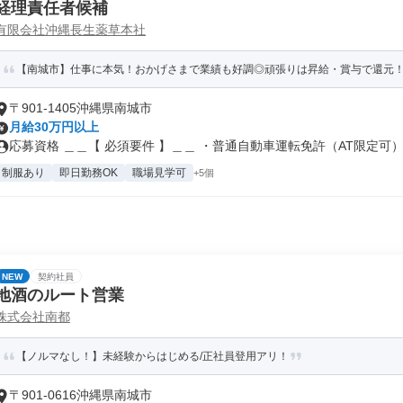
経理責任者候補
有限会社沖縄長生薬草本社
【南城市】仕事に本気！おかげさまで業績も好調◎頑張りは昇給・賞与で還元
〒901-1405沖縄県南城市
月給30万円以上
応募資格 ＿＿【 必須要件 】＿＿ ・普通自動車運転免許（AT限定可）.
制服あり
即日勤務OK
職場見学可
+5個
NEW
契約社員
地酒のルート営業
株式会社南都
【ノルマなし！】未経験からはじめる/正社員登用アリ！
〒901-0616沖縄県南城市