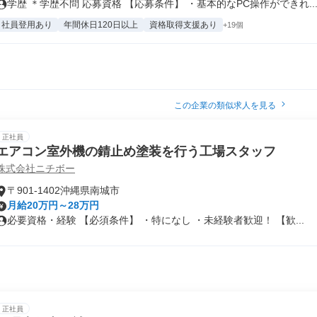
学歴 ＊学歴不問 応募資格 【応募条件】 ・基本的なPC操作ができれ..
社員登用あり
年間休日120日以上
資格取得支援あり
+19個
この企業の類似求人を見る
正社員
エアコン室外機の錆止め塗装を行う工場スタッフ
株式会社ニチボー
〒901-1402沖縄県南城市
月給20万円～28万円
必要資格・経験 【必須条件】 ・特になし ・未経験者歓迎！ 【歓...
正社員