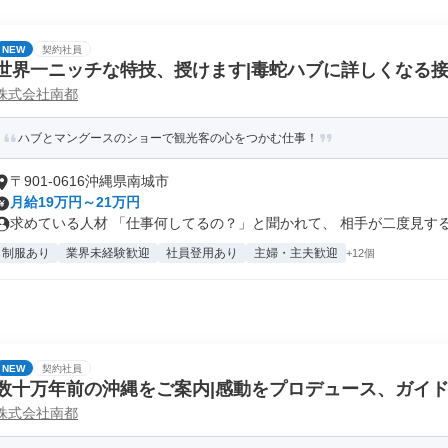
NEW
契約社員
世界一ニッチな特技、授けます|毒蛇ハブに詳しくなる
株式会社南都
ハブとマングースのショーで観光客の心をつかむ仕事！
〒901-0616沖縄県南城市
月給19万円～21万円
求めている人材 「仕事何してるの？」と聞かれて、 相手が二度見するよ
制服あり
業界未経験歓迎
社員登用あり
主婦・主夫歓迎
+12個
NEW
契約社員
数十万年前の沖縄をご案内|感動をプロデュース、ガイ
株式会社南都