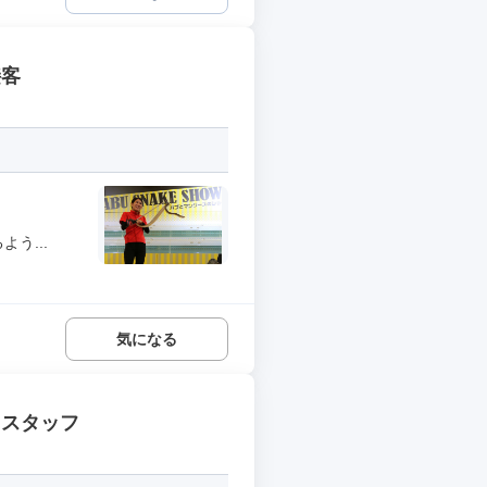
接客
う...
気になる
ドスタッフ