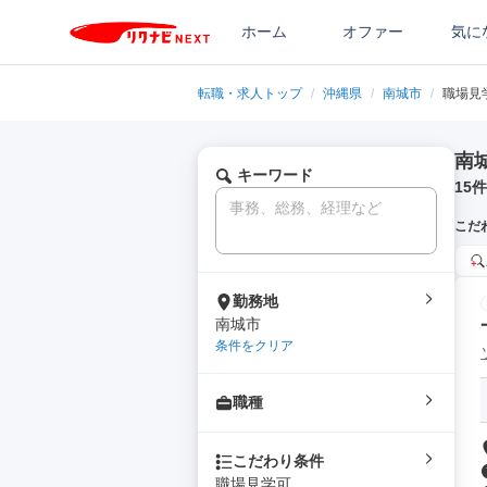
ホーム
オファー
気に
転職・求人トップ
/
沖縄県
/
南城市
/
職場見
南
キーワード
15
件
こだ
勤務地
南城市
条件をクリア
職種
こだわり条件
職場見学可