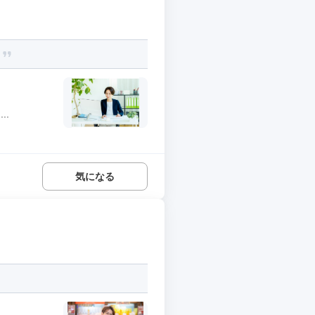
！
..
気になる