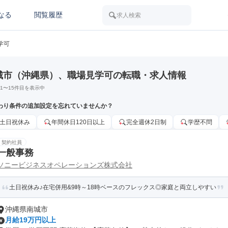
なる
閲覧履歴
求人検索
学可
城市（沖縄県）、職場見学可の転職・求人情報
1
〜
15
件目を表示中
わり条件の追加設定を忘れていませんか？
土日祝休み
年間休日120日以上
完全週休2日制
学歴不問
契約社員
一般事務
ソニービジネスオペレーションズ株式会社
土日祝休み♪在宅併用&9時～18時ベースのフレックス◎家庭と両立しやすい
沖縄県南城市
月給19万円以上