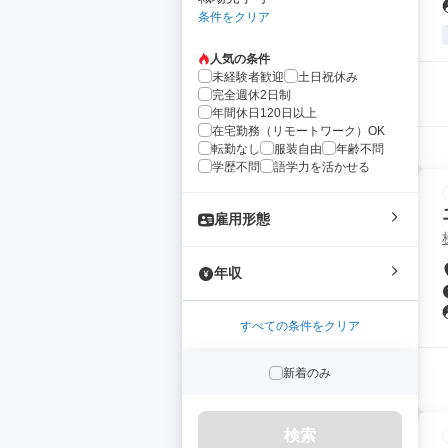
条件をクリア
人気の条件
未経験者歓迎
土日祝休み
完全週休2日制
年間休日120日以上
在宅勤務（リモートワーク）OK
転勤なし
服装自由
年齢不問
学歴不問
語学力を活かせる
雇用形態
年収
すべての条件をクリア
新着のみ
検索