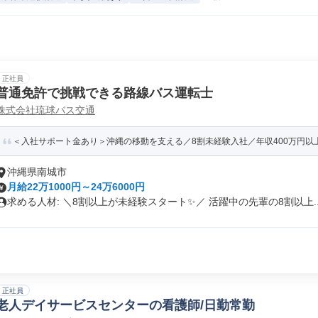
正社員
普通免許で挑戦できる路線バス運転士
株式会社琉球バス交通
＜入社サポート金あり＞沖縄の移動を支える／8割未経験入社／年収400万円以
沖縄県南城市
月給22万1000円～24万6000円
求める人材: ＼8割以上が未経験スタート✨／ 活躍中の先輩の8割以上..
正社員
老人デイサービスセンターの看護師/日勤常勤