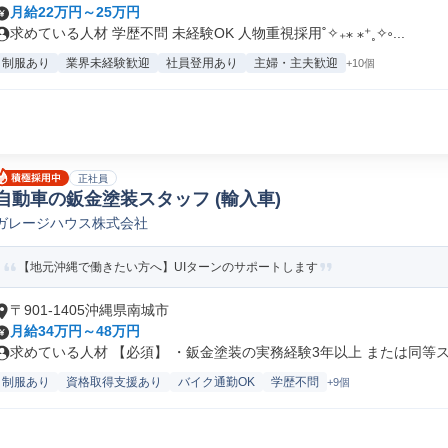
月給22万円～25万円
求めている人材 学歴不問 未経験OK 人物重視採用˚✧₊⁎ ⁎⁺˳✧༚...
制服あり
業界未経験歓迎
社員登用あり
主婦・主夫歓迎
+10個
正社員
自動車の鈑金塗装スタッフ (輸入車)
ガレージハウス株式会社
【地元沖縄で働きたい方へ】UIターンのサポートします
〒901-1405沖縄県南城市
月給34万円～48万円
求めている人材 【必須】 ・鈑金塗装の実務経験3年以上 または同等ス.
制服あり
資格取得支援あり
バイク通勤OK
学歴不問
+9個