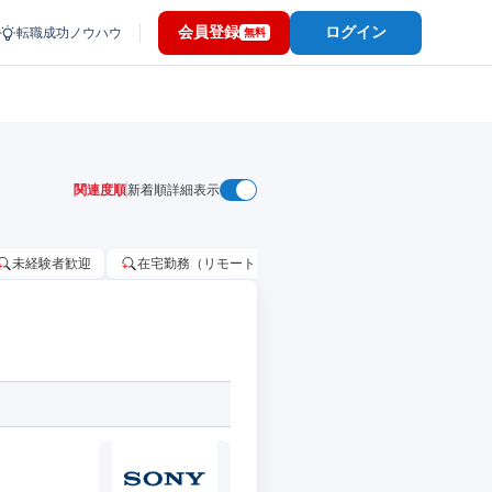
会員登録
ログイン
転職成功ノウハウ
無料
関連度順
新着順
詳細表示
未経験者歓迎
在宅勤務（リモートワーク）OK
家賃補助・住宅手当