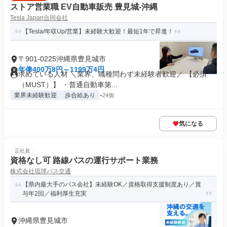
ストア営業職 EV自動車販売 豊見城-沖縄
Tesla Japan合同会社
【Tesla/年収Up/営業】未経験大歓迎！最短1年で昇進！
〒901-0225沖縄県豊見城市
年俸400万8円～1199万4円
求めている人材 ＼業界、職種問わず未経験者歓迎／ 【必須
（MUST）】 ・普通自動車第...
業界未経験歓迎
歩合給あり
+24個
気になる
正社員
資格なし可 路線バスの運行サポート業務
株式会社琉球バス交通
【県内最大手のバス会社】未経験OK／資格取得支援制度あり／賞
与年2回／福利厚生充実
沖縄県豊見城市