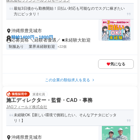
株式会社ヴァンクールプロモーション
最短3日後から勤務開始！日払い対応も可能なのでスグに稼ぎたい
方にピッタリ！
沖縄県豊見城市
時給1400円～1800円
応募資格 ＼経験者優遇／ ■未経験大歓迎
制服あり
業界未経験歓迎
+22個
気になる
この企業の類似求人を見る
派遣社員
施工ディレクター・監督・CAD・事務
JAGフィールド株式会社
未経験OK【新しい環境で挑戦したい、そんなアナタにピッタ
リ！】
沖縄県豊見城市