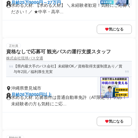
月給25万9000円～27万円
求める人材: 【求める人材】 ＼未経験者歓迎！気軽にご応募く
ださい！／ ★中卒・高卒...
気になる
正社員
資格なしで応募可 観光バスの運行支援スタッフ
株式会社琉球バス交通
【県内最大手のバス会社】未経験OK／資格取得支援制度あり／賞
与年2回／福利厚生充実
沖縄県豊見城市
月給26万8000円以上
求める人材: 応募条件は普通自動車免許（AT限定可）のみ！
未経験者の方も気軽にご応...
気になる
契約社員