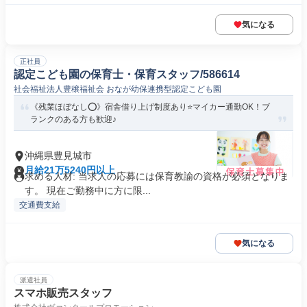
気になる
正社員
認定こども園の保育士・保育スタッフ/586614
社会福祉法人豊穣福祉会 おなが幼保連携型認定こども園
《残業ほぼなし⭕️》宿舎借り上げ制度あり⭐️マイカー通勤OK！ブ
ランクのある方も歓迎♪
沖縄県豊見城市
月給21万5240円以上
求める人材: 当求人の応募には保育教諭の資格が必須となりま
す。 現在ご勤務中に方に限...
交通費支給
気になる
派遣社員
スマホ販売スタッフ