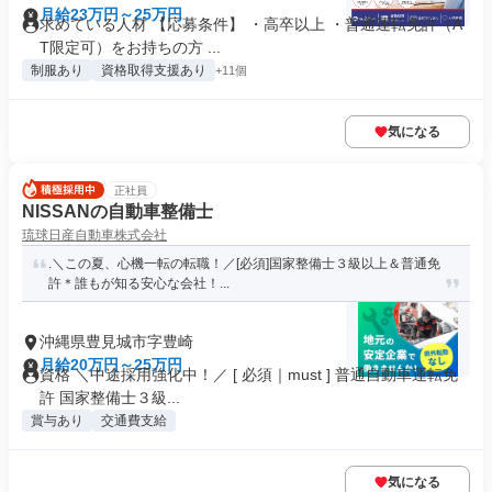
月給23万円～25万円
求めている人材 【応募条件】 ・高卒以上 ・普通運転免許（A
T限定可）をお持ちの方 ...
制服あり
資格取得支援あり
+11個
気になる
正社員
NISSANの自動車整備士
琉球日産自動車株式会社
.＼この夏、心機一転の転職！／[必須]国家整備士３級以上＆普通免
許＊誰もが知る安心な会社！...
沖縄県豊見城市字豊崎
月給20万円～25万円
資格 ＼中途採用強化中！／ [ 必須｜must ] 普通自動車運転免
許 国家整備士３級...
賞与あり
交通費支給
気になる