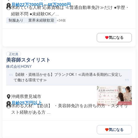
月給22万7000円～48万2000円
求めている人材 応募資格は ≪普通自動車免許≫だけ ●学歴・
経験不問 ●未経験OK／...
制服あり
業界未経験歓迎
+34個
気になる
正社員
美容師スタイリスト
株式会社HONY
【経験・資格活かせる】ブランクOK！≪高待遇＆長期的に安定し
て働ける環境です≫
沖縄県豊見城市
月給25万円以上
求める人材: 【必須】 ・美容師免許をお持ちの方 ・スタイリ
スト経験がある方 ...
気になる