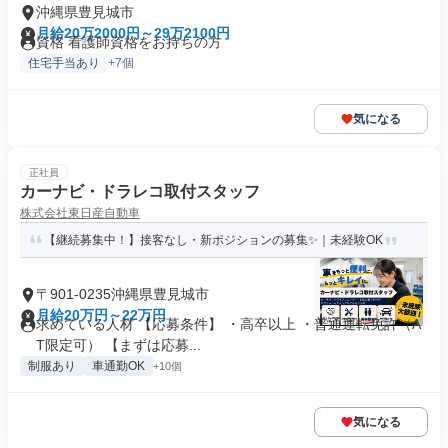
沖縄県豊見城市
月給20万2000円～29万2100円
資格 看護師資格をお持ちの方
住宅手当あり
+7個
気になる
正社員
カーナビ・ドラレコ取付スタッフ
株式会社東日産自動車
【継続募集中！】接客なし・新ポジションの募集✨｜未経験OK
〒901-0235沖縄県豊見城市
月給20万円～22万円
求めている人材 【応募条件】 ・高卒以上 ・普通運転免許（A
T限定可） 【まずは応募...
制服あり
車通勤OK
+10個
気になる