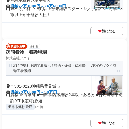
沖縄県豊見城市字翁長
月給22万1000円～24万6000円
求める人材: ＼8割以上が未経験スタート✨／ 活躍中の先輩の8
割以上が未経験入社！ ...
気になる
正社員
訪問看護 看護職員
株式会社ツクイ
定時で帰れる訪問看護へ！待遇・研修・福利厚生も充実のツクイ訪
看/正看護師
〒901-0223沖縄県豊見城市
月給29万8000円～38万円
資格 正看護師 ■一般職/臨床経験2年以上ある方 ■普通自動車免
許(AT限定可)必須 ...
業界未経験歓迎
+24個
気になる