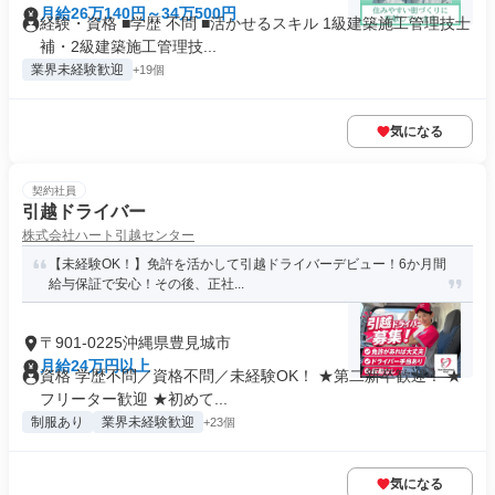
月給26万140円～34万500円
経験・資格 ■学歴 不問 ■活かせるスキル 1級建築施工管理技士
補・2級建築施工管理技...
業界未経験歓迎
+19個
気になる
契約社員
引越ドライバー
株式会社ハート引越センター
【未経験OK！】免許を活かして引越ドライバーデビュー！6か月間
給与保証で安心！その後、正社...
〒901-0225沖縄県豊見城市
月給24万円以上
資格 学歴不問／資格不問／未経験OK！ ★第二新卒歓迎！ ★
フリーター歓迎 ★初めて...
制服あり
業界未経験歓迎
+23個
気になる