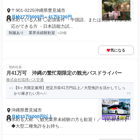
〒901-0225沖縄県豊見城市
月給27万5000円～41万6700円
求めている人材 ◯必須条件 ・中国語、または英語でお客様対
応ができる方 ・日本語能力試...
制服あり
業界未経験歓迎
+20個
気になる
契約社員
月41万可 沖縄の繁忙期限定の観光バスドライバー
株式会社琉球バス交通
【6ヶ月限定雇用】想定月収41万円以上／大型免許を活かしてしっ
かり稼ぎたい方へ✨
沖縄県豊見城市
月給33万6000円以上
求める人材: ＼観光業界未経験の方も歓迎！／ 【応募条件】
◆大型二種免許をお持ち...