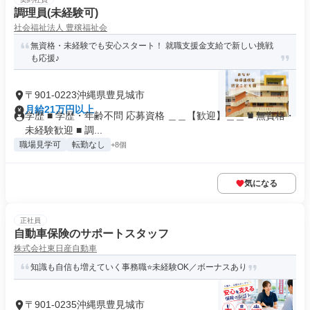
調理員(未経験可)
社会福祉法人 豊穣福祉会
無資格・未経験でも安心スタート！ 就職支援金支給で新しい挑戦
も応援♪
〒901-0223沖縄県豊見城市
月給21万円以上
学歴 ■ 学歴・年齢不問 応募資格 ＿＿【歓迎】＿＿ ■ 無資格・
未経験歓迎 ■ 調...
職場見学可
転勤なし
+8個
気になる
正社員
自動車保険のサポートスタッフ
株式会社東日産自動車
知識も自信も増えていく事務職⭐未経験OK／ボーナスあり
〒901-0235沖縄県豊見城市