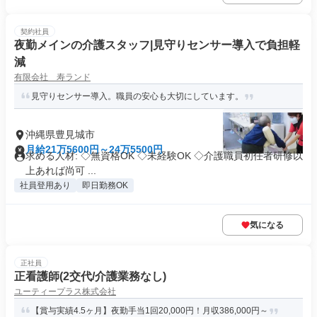
契約社員
夜勤メインの介護スタッフ|見守りセンサー導入で負担軽
減
有限会社 寿ランド
見守りセンサー導入。職員の安心も大切にしています。
沖縄県豊見城市
月給21万5600円～24万5500円
求める人材: ◇無資格OK ◇未経験OK ◇介護職員初任者研修以
上あれば尚可 ...
社員登用あり
即日勤務OK
気になる
正社員
正看護師(2交代/介護業務なし)
ユーティープラス株式会社
【賞与実績4.5ヶ月】夜勤手当1回20,000円！月収386,000円～