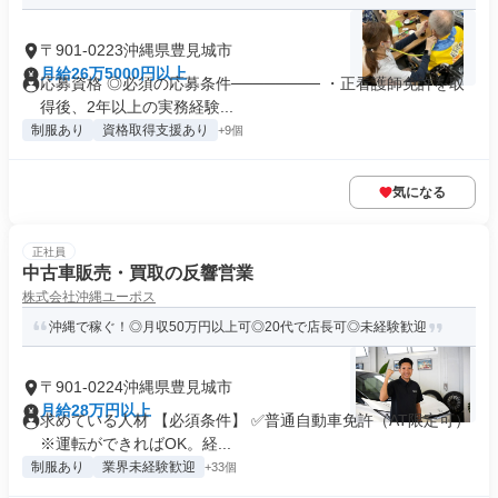
〒901-0223沖縄県豊見城市
月給26万5000円以上
応募資格 ◎必須の応募条件──────── ・正看護師免許を取
得後、2年以上の実務経験...
制服あり
資格取得支援あり
+9個
気になる
正社員
中古車販売・買取の反響営業
株式会社沖縄ユーポス
沖縄で稼ぐ！◎月収50万円以上可◎20代で店長可◎未経験歓迎
〒901-0224沖縄県豊見城市
月給28万円以上
求めている人材 【必須条件】 ✅普通自動車免許（AT限定可）
※運転ができればOK。経...
制服あり
業界未経験歓迎
+33個