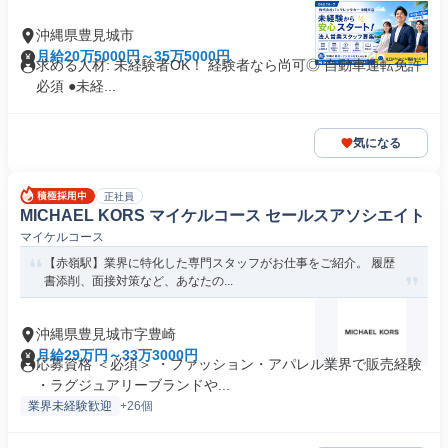
沖縄県豊見城市
月給20万5000円～35万5000円
求める人材: 未経験者OK！ 経験者なら尚可◎ 自動車運転免許
必須 ●未経...
気になる
正社員
MICHAEL KORS マイケルコース セールスアソシエイト
マイケルコース
【赤嶺駅】業界に特化した専門スタッフがお仕事をご紹介。 履歴
書添削、面接対策など、あなたの...
沖縄県豊見城市字豊崎
月給29万円～33万3000円
応募資格 ＜必須＞ ・ファッション・アパレル業界で販売経験
・ラグジュアリーブランドや...
業界未経験歓迎
+26個