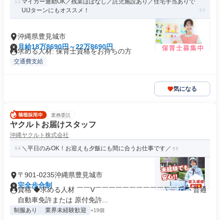
マイカー通勤OK／残業ほぼなし／託児施設あり／住宅手当ありで
UIJターンにもオススメ！
沖縄県豊見城市
月給18万8690円～22万8690円
求める人材: 保育士資格をお持ちの方
交通費支給
気になる
業務委託
ヤクルトお届けスタッフ
沖縄ヤクルト株式会社
＼平日のみOK！お迎えも夕飯にも間に合うお仕事です／
〒901-0235沖縄県豊見城市
完全歩合制
資格 ◆求める人材 ￣￣V￣￣￣￣￣￣￣￣￣￣￣￣￣￣ 普通
自動車免許または 原付免許...
制服あり
業界未経験歓迎
+19個