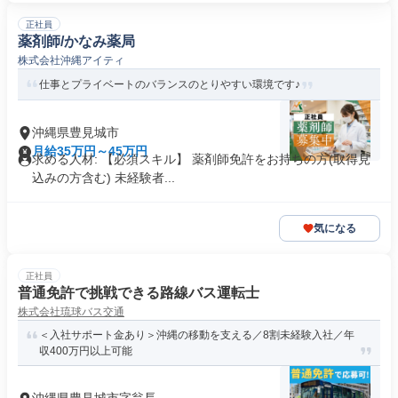
正社員
薬剤師/かなみ薬局
株式会社沖縄アイティ
仕事とプライベートのバランスのとりやすい環境です♪
沖縄県豊見城市
月給35万円～45万円
求める人材: 【必須スキル】 薬剤師免許をお持ちの方(取得見
込みの方含む) 未経験者...
気になる
正社員
普通免許で挑戦できる路線バス運転士
株式会社琉球バス交通
＜入社サポート金あり＞沖縄の移動を支える／8割未経験入社／年
収400万円以上可能