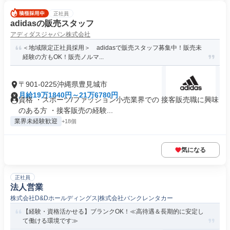
正社員
adidasの販売スタッフ
アディダスジャパン株式会社
＜地域限定正社員採用＞ adidasで販売スタッフ募集中！販売未
経験の方もOK！販売ノルマ...
〒901-0225沖縄県豊見城市
月給19万1840円～21万6780円
資格 ・スポーツ/ファッション小売業界での 接客販売職に興味
のある方 ・接客販売の経験...
業界未経験歓迎
+18個
気になる
正社員
法人営業
株式会社D&Dホールディングス|株式会社バンクレンタカー
【経験・資格活かせる】ブランクOK！≪高待遇＆長期的に安定し
て働ける環境です≫