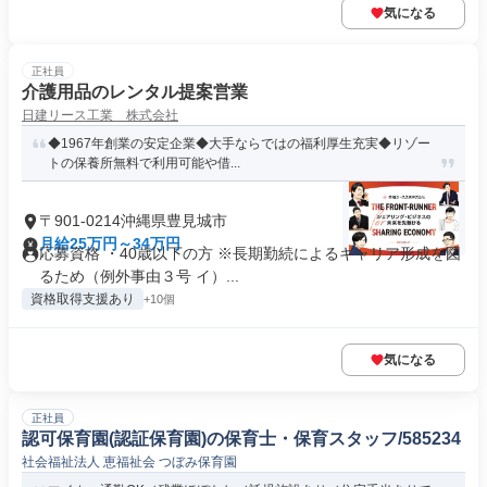
気になる
正社員
介護用品のレンタル提案営業
日建リース工業 株式会社
◆1967年創業の安定企業◆大手ならではの福利厚生充実◆リゾー
トの保養所無料で利用可能や借...
〒901-0214沖縄県豊見城市
月給25万円～34万円
応募資格 ・40歳以下の方 ※長期勤続によるキャリア形成を図
るため（例外事由３号 イ）...
資格取得支援あり
+10個
気になる
正社員
認可保育園(認証保育園)の保育士・保育スタッフ/585234
社会福祉法人 恵福祉会 つぼみ保育園