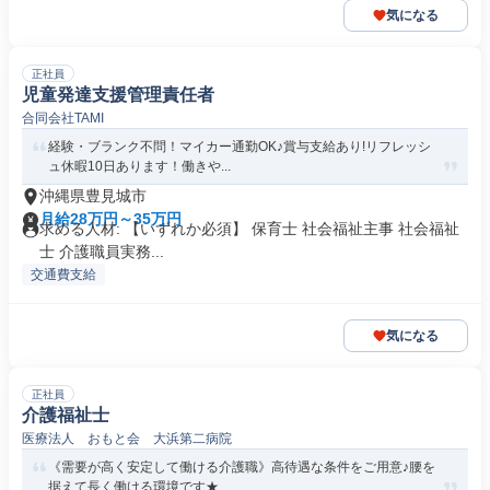
気になる
正社員
児童発達支援管理責任者
合同会社TAMI
経験・ブランク不問！マイカー通勤OK♪賞与支給あり!リフレッシ
ュ休暇10日あります！働きや...
沖縄県豊見城市
月給28万円～35万円
求める人材: 【いずれか必須】 保育士 社会福祉主事 社会福祉
士 介護職員実務...
交通費支給
気になる
正社員
介護福祉士
医療法人 おもと会 大浜第二病院
《需要が高く安定して働ける介護職》高待遇な条件をご用意♪腰を
据えて長く働ける環境です★