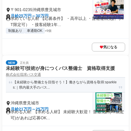
〒901-0235沖縄県豊見城市
月給25万円～30万円
求めている人材 【応募条件】 ・高卒以上 ・普通運転免許（A
T限定可） ・接客経験1年...
制服あり
車通勤OK
+9個
気になる
NEW
正社員
未経験可!技術が身につくバス整備士 資格取得支援
株式会社琉球バス交通
【未経験から整備士を目指そう！】働きながら資格を取得:sparkle
s:｜県内最大手のバス...
沖縄県豊見城市
月給21万円～25万円
求める人材: 【求める人材】 未経験大歓迎！ 普通免許(AT限定
可)があれば応募OK...