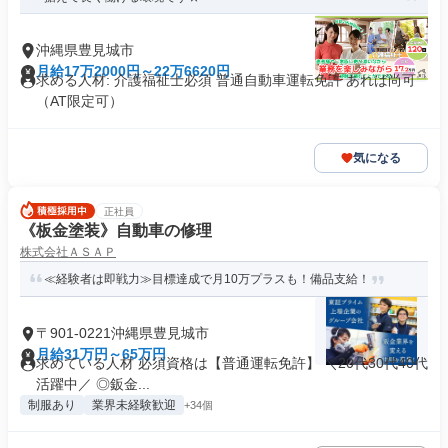
沖縄県豊見城市
月給17万2000円～22万6620円
求める人材: 介護福祉士必須 普通自動車運転免許 あれば尚可
（AT限定可）
気になる
正社員
《板金塗装》自動車の修理
株式会社ＡＳＡＰ
≪経験者は即戦力≫目標達成で月10万プラスも！備品支給！
〒901-0221沖縄県豊見城市
月給31万円～65万円
求めている人材 必須資格は【普通運転免許】 ＼20代30代40代
活躍中／ ◎鈑金...
制服あり
業界未経験歓迎
+34個