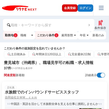
会員登録
ログイン
職種・キーワードから探す
条件保存
勤務地
職種
こだわり条件
雇用形態
年収
新着のみ
1
1
こだわり条件の追加設定を忘れていませんか？
土日祝休み
年間休日120日以上
完全週休2日制
学歴
豊見城市（沖縄県）、職場見学可の転職・求人情報
37
件
1
〜
37
件目を表示中
関連度順
新着順
詳細表示
正社員
水族館でのインバウンドサービススタッフ
合同会社ＤＭＭ．ｃｏｍ
中国語・英語を活かして水族館全体を支える仕事に挑戦しませんか