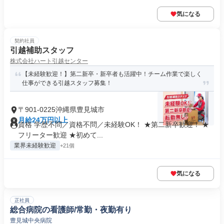
気になる
契約社員
引越補助スタッフ
株式会社ハート引越センター
【未経験歓迎！】第二新卒・新卒者も活躍中！チーム作業で楽しく
仕事ができる引越スタッフ募集！
〒901-0225沖縄県豊見城市
月給24万円以上
資格 学歴不問／資格不問／未経験OK！ ★第二新卒歓迎！ ★
フリーター歓迎 ★初めて...
業界未経験歓迎
+21個
気になる
正社員
総合病院の看護師/常勤・夜勤有り
豊見城中央病院