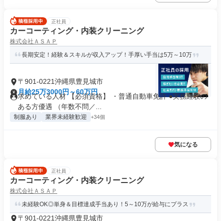
正社員
カーコーティング・内装クリーニング
株式会社ＡＳＡＰ
長期安定！経験＆スキルが収入アップ！手厚い手当は5万～10万
〒901-0221沖縄県豊見城市
月給25万3000円～60万円
求めている人材 【必須資格】 ・普通自動車免許 ●実務経験の
ある方優遇 （年数不問／...
制服あり
業界未経験歓迎
+34個
気になる
正社員
カーコーティング・内装クリーニング
株式会社ＡＳＡＰ
未経験OK◎単身＆目標達成手当あり！5～10万が給与にプラス
〒901-0221沖縄県豊見城市