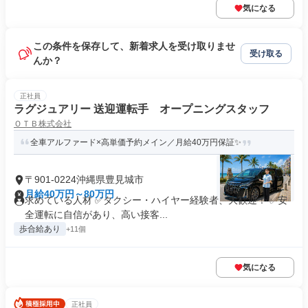
気になる
この条件を保存して、新着求人を受け取りませ
受け取る
んか？
正社員
ラグジュアリー 送迎運転手 オープニングスタッフ
ＯＴＢ株式会社
全車アルファード×高単価予約メイン／月給40万円保証✨
〒901-0224沖縄県豊見城市
月給40万円～80万円
求めている人材 ✅タクシー・ハイヤー経験者、大歓迎！ ✅安
全運転に自信があり、高い接客...
歩合給あり
+11個
気になる
正社員