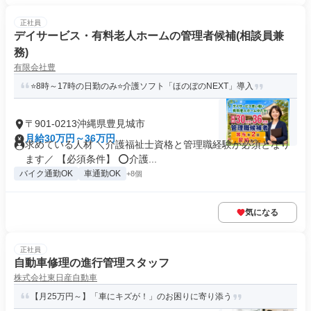
正社員
デイサービス・有料老人ホームの管理者候補(相談員兼
務)
有限会社豊
⭐8時～17時の日勤のみ⭐介護ソフト「ほのぼのNEXT」導入
〒901-0213沖縄県豊見城市
月給30万円～36万円
求めている人材 ＼介護福祉士資格と管理職経験が必須となり
ます／ 【必須条件】 ⭕介護...
バイク通勤OK
車通勤OK
+8個
気になる
正社員
自動車修理の進行管理スタッフ
株式会社東日産自動車
【月25万円～】「車にキズが！」のお困りに寄り添う