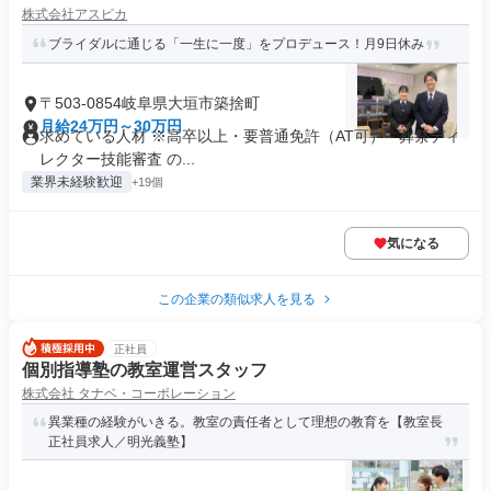
株式会社アスピカ
ブライダルに通じる「一生に一度」をプロデュース！月9日休み
〒503-0854岐阜県大垣市築捨町
月給24万円～30万円
求めている人材 ※高卒以上・要普通免許（AT可） - 葬祭ディ
レクター技能審査 の...
業界未経験歓迎
+19個
気になる
この企業の類似求人を見る
正社員
個別指導塾の教室運営スタッフ
株式会社 タナベ・コーポレーション
異業種の経験がいきる。教室の責任者として理想の教育を【教室長
正社員求人／明光義塾】