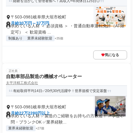
経験を活かして管理者候へ！高収入×年間休日125日◎
〒503-0981岐阜県大垣市桧町
月給30万円～37万円
求めている人材 ＜ 必須資格 ＞ ・普通自動車運転免許（AT限
定可） ＜ 歓迎資格 ...
制服あり
業界未経験歓迎
+35個
気になる
正社員
自動車部品製造の機械オペレーター
太平洋精工株式会社
有給取得平均14日✅20代30代活躍中！世界規模で安定基盤
〒503-0981岐阜県大垣市桧町
月給22万2280円以上
求めている人材 ✅製造のご経験をお持ちの方歓迎！ ✅学歴不
問・ブランクOK ✅業界経験...
業界未経験歓迎
+27個