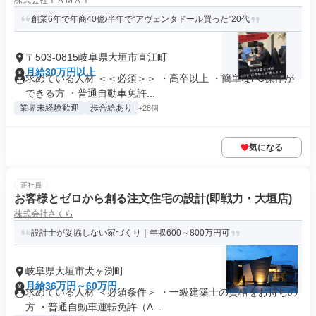
株式会社ＹＡＭＡＩ
創業6年で年商40億/半年で“アヴェンタドール買った”20代
〒503-0815岐阜県大垣市直江町
月給30万円以上
求めている人材 ＜＜必須＞＞ ・高卒以上 ・簡単なPC操作が
できる方 ・普通自動車免許...
業界未経験歓迎
歩合給あり
+28個
気になる
正社員
お客様とゼロから創る注文住宅の設計(即戦力・大垣店)
株式会社さくら
設計士が妥協しない家づくり｜年収600～800万円可
岐阜県大垣市犬ヶ渕町
月給36万円～60万円
求めている人材 ＜必須条件＞ ・一級建築士の資格をお持ちの
方 ・普通自動車運転免許（A...