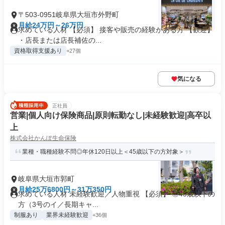
〒503-0951岐阜県大垣市外野町
月給24万円～26万円
求めている人材 【必須】 接客や販売の経験がある方 【歓迎】
・店長または店長補佐の...
資格取得支援あり
+27個
気になる
正社員
営業|個人向け保険商品|原則転勤なし|未経験歓迎|高卒以
上
株式会社かんぽ生命保険
業種・職種経験不問◎年休120日以上＜45歳以下の方対象＞
岐阜県大垣市郭町
月給25万6800円～31万350円
求めている人材 未経験歓迎／人物重視 【必須】 ◎45歳以下の
方（3号のイ／長期キャ...
制服あり
業界未経験歓迎
+36個