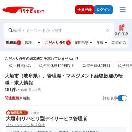
会員登録
ログイン
職種・キーワードから探す
条件保存
勤務地
職種
こだわり条件
雇用形態
年収
新着のみ
1
1
こだわり条件の追加設定を忘れていませんか？
土日祝休み
年間休日120日以上
完全週休2日制
学歴
大垣市（岐阜県）、管理職・マネジメント経験歓迎の転
職・求人情報
151
件
1
〜
100
件目を表示中
関連度順
新着順
詳細表示
正社員
大垣市|リハビリ型デイサービス管理者
リハコンテンツ株式会社