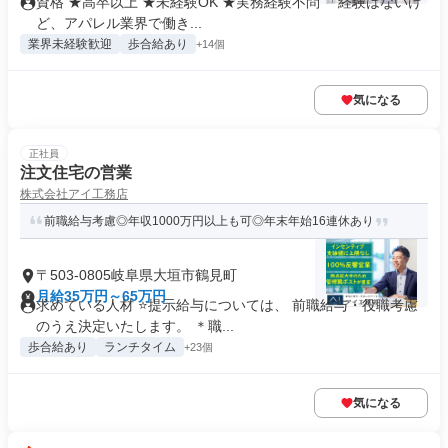
資格 ★高卒以上 ★未経験OK ★実務経験不問 「経験はないけ
ど、アパレル業界で働き...
業界未経験歓迎
歩合給あり
+14個
気になる
正社員
注文住宅の営業
株式会社アイ工務店
前職給与考慮◎年収1000万円以上も可◎年末年始16連休あり
〒503-0805岐阜県大垣市鶴見町
月給35万円～65万円
求めている人材 ⭐提示給与については、 前職給与・役職考慮
のうえ決定いたします。 ＊職...
歩合給あり
ランチタイム
+23個
気になる