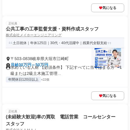
気になる
正社員
公共工事の工事監督支援・資料作成スタッフ
株式会社メイホーエンジニアリング
土日祝休｜年休125日｜30代・40代活躍中｜残業代全額支給
〒503-0838岐阜県大垣市江崎町
月給30万円～50万円
求めている人材 【必須条件】 下記すべてに当てはまる方 ・1
級または2級土木施工管理...
年間休日120日以上
+22個
気になる
正社員
(未経験大歓迎)車の買取 電話営業 コールセンター
スタッフ