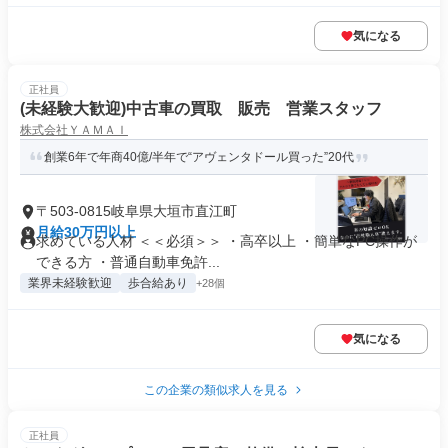
気になる
正社員
(未経験大歓迎)中古車の買取 販売 営業スタッフ
株式会社ＹＡＭＡＩ
創業6年で年商40億/半年で“アヴェンタドール買った”20代
〒503-0815岐阜県大垣市直江町
月給30万円以上
求めている人材 ＜＜必須＞＞ ・高卒以上 ・簡単なPC操作が
できる方 ・普通自動車免許...
業界未経験歓迎
歩合給あり
+28個
気になる
この企業の類似求人を見る
正社員