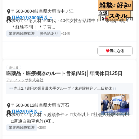
〒503-0804岐阜県大垣市中ノ江
月給30万3000円以上
求めている人材 ✅30代・40代女性が活躍中！ ＊未経験9割！
＊経験不問！ ＊子育...
業界未経験歓迎
歩合給あり
+21個
気になる
正社員
医薬品・医療機器のルート営業(MS)│年間休日125日
アルフレッサ株式会社
売上2.7兆円の業界最大手グループ／未経験歓迎／土日祝休
〒503-0812岐阜県大垣市万石
月給25万円以上
求めている人材 ＜必須条件＞ □大卒以上 □社会人経験3年以上
□普通自動車免許(AT...
業界未経験歓迎
+30個