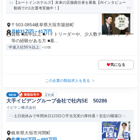
【ルートインホテルズ】未来の店舗責任者を募集【AIインタビュー
動画での1次選考実施中！】
〒503-0854岐阜県大垣市築捨町
月給31万円～41万円
資格 ■高卒以上 ■バイトリーダーや、少人数チームの リーダー
等の経験がある方 ■基...
中途入社50％以上
+10個
気になる
この企業の類似求人を見る
NEW
正社員
大手イビデングループ会社で社内SE 50286
イビケン株式会社
土日祝休みで年間休日123日◎手当充実の厚待遇！安定の職場◎
岐阜県大垣市河間町
年俸360万円～480万円