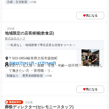
主婦・主夫歓迎
+15個
気になる
正社員
地域限定の店長候補(飲食店)
株式会社ホープ
転居なし・地域密着で専任店長を目指すコース
〒503-0854岐阜県大垣市築捨町
月給25万2611円～27万7540円
求めている人材 ✅ 経験・学歴・年齢一切不問！ ・長く安定し
て働きたい方 ・管理職・リ...
制服あり
業界未経験歓迎
+23個
気になる
正社員
葬祭ディレクター(セレモニースタッフ)