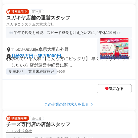
正社員
スガキヤ店舗の運営スタッフ
スガキコシステムズ株式会社
半年で店長も可能。スピード成長を叶えたい方に／年休116日
〒503-0933岐阜県大垣市外野
月給28万円～35万5000円
求めている人材 【こんな方にピッタリ】 早くキャリアアップ
したい方 店舗運営や経営に関...
制服あり
業界未経験歓迎
+30個
気になる
この企業の類似求人を見る
正社員
チーズ専門店の店舗スタッフ
イコン株式会社