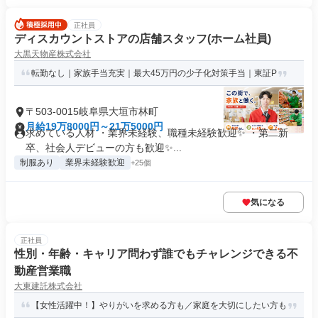
正社員
ディスカウントストアの店舗スタッフ(ホーム社員)
大黒天物産株式会社
転勤なし｜家族手当充実｜最大45万円の少子化対策手当｜東証P
〒503-0015岐阜県大垣市林町
月給19万8000円～21万5000円
求めている人材 ・業界未経験、職種未経験歓迎✨ ・第二新
卒、社会人デビューの方も歓迎✨...
制服あり
業界未経験歓迎
+25個
気になる
正社員
性別・年齢・キャリア問わず誰でもチャレンジできる不
動産営業職
大東建託株式会社
【女性活躍中！】やりがいを求める方も／家庭を大切にしたい方も