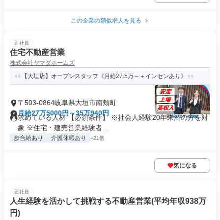
この企業の類似求人を見る
正社員
住宅不動産営業
株式会社ヤマダホームズ
【大垣店】オープンスタッフ《月給27.5万～＋インセンあり》
〒503-0864岐阜県大垣市南頬町
月給27万5000円～35万940円
求めている人材 【必須条件】 ※社会人経験20年未満の方を対
象 ※住宅・建売営業経験者...
歩合給あり
介護休暇あり
+21個
気になる
正社員
人生経験を活かして挑戦する不動産営業(平均年収938万
円)