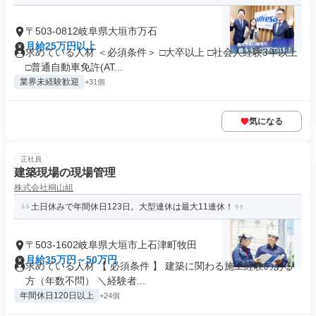
〒503-0812岐阜県大垣市万石
月給25万円以上
求めている人材 ＜必須条件＞ □大卒以上 □社会人経験3年以上
□普通自動車免許(AT...
業界未経験歓迎
+31個
気になる
正社員
建築現場の現場管理
株式会社桐山組
土日休みで年間休日123日。大型連休は最大11連休！
〒503-1602岐阜県大垣市上石津町牧田
月給35万円～50万円
求めている人材 【 必須条件 】 建築に関わる施工経験のある
方（年数不問） ＼経験者...
年間休日120日以上
+24個