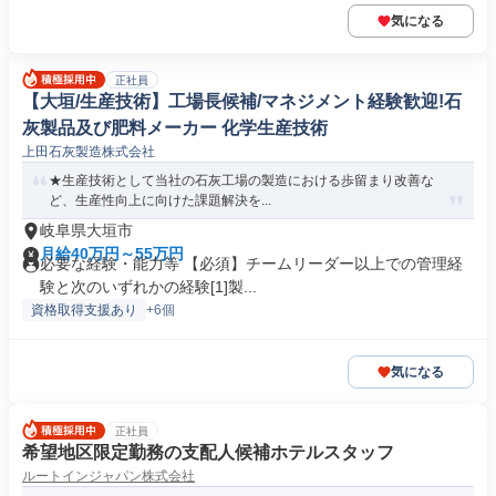
気になる
正社員
【大垣/生産技術】工場長候補/マネジメント経験歓迎!石
灰製品及び肥料メーカー 化学生産技術
上田石灰製造株式会社
★生産技術として当社の石灰工場の製造における歩留まり改善な
ど、生産性向上に向けた課題解決を...
岐阜県大垣市
月給40万円～55万円
必要な経験・能力等 【必須】チームリーダー以上での管理経
験と次のいずれかの経験[1]製...
資格取得支援あり
+6個
気になる
正社員
希望地区限定勤務の支配人候補ホテルスタッフ
ルートインジャパン株式会社