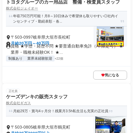
トヨタグループのカー用品店 整備・検査員スタッフ
株式会社ジェイオー
年収750万円可能！月8～10日休みで希望休も取りやすい◎社内イ
ンセンティブ・勤続表彰・各...
〒503-0997岐阜県大垣市長松町
月給20万円～40万円
資格 ★学歴・経歴不問 ★要普通自動車免許（AT限定可） ★
業界・職種未経験OK！ ★...
制服あり
業界未経験歓迎
+22個
気になる
正社員
ケーズデンキの販売スタッフ
株式会社ギガス
月給29万・賞与4ヶ月分！残業月3.5h私生活も充実の正社員
〒503-0805岐阜県大垣市鶴見町