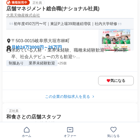
正社員
店舗マネジメント総合職(ナショナル社員)
大黒天物産株式会社
初年度450万円〜可｜東証P上場39期連続増収｜社内大学研修
〒503-0015岐阜県大垣市林町
月給24万3000円～26万円
求めている人材 ・業界未経験、職種未経験歓迎✨ ・第二新
卒、社会人デビューの方も歓迎✨...
制服あり
業界未経験歓迎
+25個
気になる
この企業の類似求人を見る
正社員
和食さとの店舗スタッフ
サトフードサービス株式会社
年収500万円以上目指せる／面接1回のスピード選考◎
ホーム
オファー
気になる