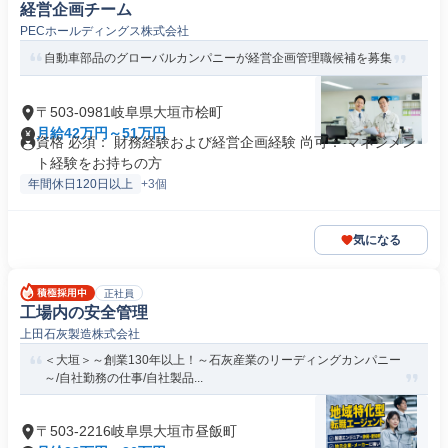
経営企画チーム
PECホールディングス株式会社
自動車部品のグローバルカンパニーが経営企画管理職候補を募集
〒503-0981岐阜県大垣市桧町
月給42万円～51万円
資格 必須： 財務経験および経営企画経験 尚可： マネジメン
ト経験をお持ちの方
年間休日120日以上
+3個
気になる
正社員
工場内の安全管理
上田石灰製造株式会社
＜大垣＞～創業130年以上！～石灰産業のリーディングカンパニー
～/自社勤務の仕事/自社製品...
〒503-2216岐阜県大垣市昼飯町