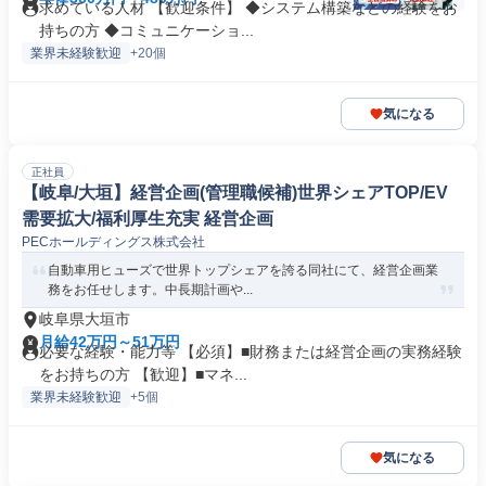
求めている人材 【歓迎条件】 ◆システム構築などの経験をお
持ちの方 ◆コミュニケーショ...
業界未経験歓迎
+20個
気になる
正社員
【岐阜/大垣】経営企画(管理職候補)世界シェアTOP/EV
需要拡大/福利厚生充実 経営企画
PECホールディングス株式会社
自動車用ヒューズで世界トップシェアを誇る同社にて、経営企画業
務をお任せします。中長期計画や...
岐阜県大垣市
月給42万円～51万円
必要な経験・能力等 【必須】■財務または経営企画の実務経験
をお持ちの方 【歓迎】■マネ...
業界未経験歓迎
+5個
気になる