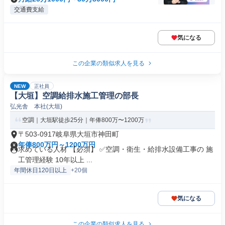
交通費支給
気になる
この企業の類似求人を見る
NEW
正社員
【大垣】空調給排水施工管理の部長
弘光舎 本社(大垣)
空調｜大垣駅徒歩25分｜年俸800万〜1200万
〒503-0917岐阜県大垣市神田町
年俸800万円～1200万円
求めている人材 【必須】 ✅空調・衛生・給排水設備工事の 施
工管理経験 10年以上 ...
年間休日120日以上
+20個
気になる
この企業の類似求人を見る