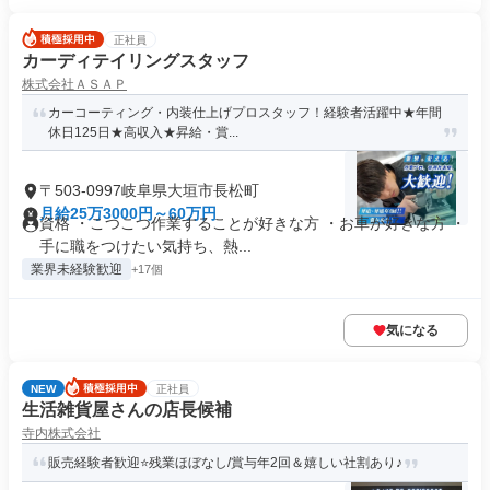
正社員
カーディテイリングスタッフ
株式会社ＡＳＡＰ
カーコーティング・内装仕上げプロスタッフ！経験者活躍中★年間
休日125日★高収入★昇給・賞...
〒503-0997岐阜県大垣市長松町
月給25万3000円～60万円
資格 ・こつこつ作業することが好きな方 ・お車が好きな方 ・
手に職をつけたい気持ち、熱...
業界未経験歓迎
+17個
気になる
NEW
正社員
生活雑貨屋さんの店長候補
寺内株式会社
販売経験者歓迎⭐残業ほぼなし/賞与年2回＆嬉しい社割あり♪