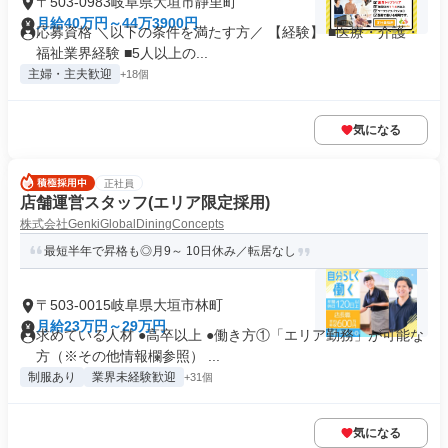
〒503-0983岐阜県大垣市静里町
月給40万円～44万3900円
応募資格 ＼以下の条件を満たす方／ 【経験】 ■医療・介護・
福祉業界経験 ■5人以上の...
主婦・主夫歓迎
+18個
気になる
正社員
店舗運営スタッフ(エリア限定採用)
株式会社GenkiGlobalDiningConcepts
最短半年で昇格も◎月9～ 10日休み／転居なし
〒503-0015岐阜県大垣市林町
月給23万円～29万円
求めている人材 ●高卒以上 ●働き方①「エリア勤務」が可能な
方（※その他情報欄参照） ...
制服あり
業界未経験歓迎
+31個
気になる