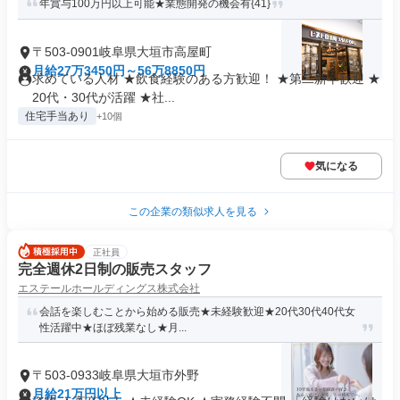
年賞与100万円以上可能★業態開発の機会有{41}
〒503-0901岐阜県大垣市高屋町
月給27万3450円～56万8850円
求めている人材 ★飲食経験のある方歓迎！ ★第二新卒歓迎 ★
20代・30代が活躍 ★社...
住宅手当あり
+10個
気になる
この企業の類似求人を見る
正社員
完全週休2日制の販売スタッフ
エステールホールディングス株式会社
会話を楽しむことから始める販売★未経験歓迎★20代30代40代女
性活躍中★ほぼ残業なし★月...
〒503-0933岐阜県大垣市外野
月給21万円以上