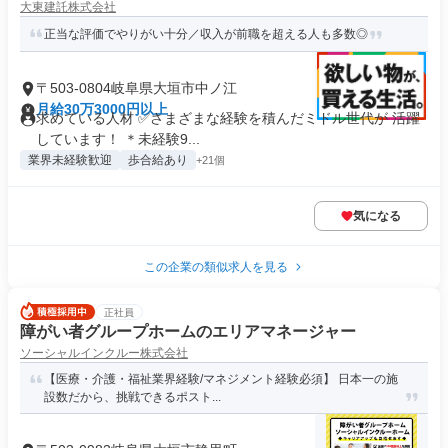
大東建託株式会社
正当な評価でやりがい十分／収入が前職を超える人も多数◎
〒503-0804岐阜県大垣市中ノ江
月給30万3000円以上
求めている人材 ✅さまざまな経験を積んだミドル世代が 活躍
しています！ ＊未経験9...
業界未経験歓迎
歩合給あり
+21個
気になる
この企業の類似求人を見る
正社員
障がい者グループホームのエリアマネージャー
ソーシャルインクルー株式会社
【医療・介護・福祉業界経験/マネジメント経験必須】 日本一の施
設数だから、挑戦できるポスト...