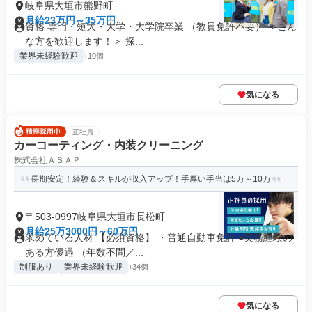
岐阜県大垣市熊野町
月給23万円～35万円
資格 専門・短大・大学・大学院卒業 （教員免許不要） ＜こん
な方を歓迎します！＞ 探...
業界未経験歓迎
+10個
気になる
正社員
カーコーティング・内装クリーニング
株式会社ＡＳＡＰ
長期安定！経験＆スキルが収入アップ！手厚い手当は5万～10万
〒503-0997岐阜県大垣市長松町
月給25万3000円～60万円
求めている人材 【必須資格】 ・普通自動車免許 ●実務経験の
ある方優遇 （年数不問／...
制服あり
業界未経験歓迎
+34個
気になる