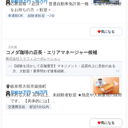
月給28万円～36万円
応募資格 ＜必須＞ ・普通自動車免許第一種 ・工場でのご経験
をお持ちの方 ＜歓迎＞ ...
車通勤OK
経験者歓迎
+2個
気になる
正社員
コメダ珈琲の店長・エリアマネージャー候補
株式会社トラフィコーポレーション
【経験を活かして店舗運営】マネジメント・品質向上に意欲のある
方、大歓迎！業界問わず接客経験...
岐阜県大垣市築捨町
月給26万円～40万円
求める人材: 高卒以上、未経験者歓迎 ★熱意や人柄重視の採用
です。 【具体的には】...
交通費支給
駅近5分以内
気になる