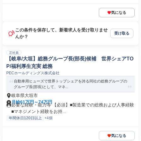
気になる
この条件を保存して、新着求人を受け取りませ
受け取る
んか？
正社員
【岐阜/大垣】総務グループ長(部長)候補 世界シェアTO
P/福利厚生充実 総務
PECホールディングス株式会社
自動車用ヒューズで世界トップシェアを誇る同社の総務グループの
グループ長(部長)として、マネ...
岐阜県大垣市
月給61万円～74万円
必要な経験・能力等 【必須】■製造業での総務および人事経験
■マネジメント経験をお持...
年間休日120日以上
+4個
気になる