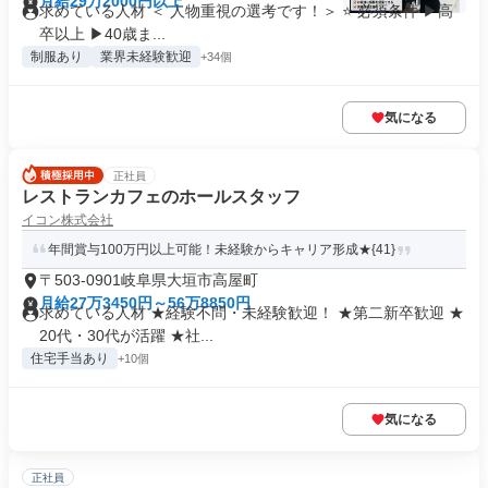
月給29万2000円以上
求めている人材 ＜ 人物重視の選考です！＞ ⭐ 必須条件 ▶高
卒以上 ▶40歳ま...
制服あり
業界未経験歓迎
+34個
気になる
正社員
レストランカフェのホールスタッフ
イコン株式会社
年間賞与100万円以上可能！未経験からキャリア形成★{41}
〒503-0901岐阜県大垣市高屋町
月給27万3450円～56万8850円
求めている人材 ★経験不問・未経験歓迎！ ★第二新卒歓迎 ★
20代・30代が活躍 ★社...
住宅手当あり
+10個
気になる
正社員