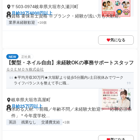
〒503-0974岐阜県大垣市久瀬川町
月給20万4000円以上
資格 要保育士資格 ※ブランク・経験が浅い方も大歓迎。
業界未経験歓迎
+16個
気になる
NEW
正社員
【髪型・ネイル自由】未経験OKの事務サポートスタッフ
ＧＯＥＭＯＮ株式会社
★平均月収30万円★大垣駅より徒歩5分圏内♪土日祝休みでワーク
ライフバランスを整えて手に職...
岐阜県大垣市高屋町
月給25万円以上
求める人材: ✨前職／年齢不問／未経験大歓迎✨ 「応募必須条
件」 * 今年度学校...
英語
残業なし
交通費支給
+1個
気になる