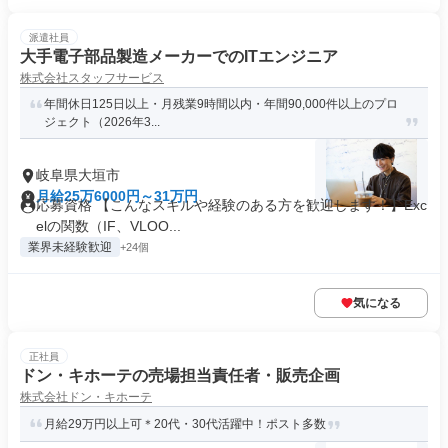
派遣社員
大手電子部品製造メーカーでのITエンジニア
株式会社スタッフサービス
年間休日125日以上・月残業9時間以内・年間90,000件以上のプロ
ジェクト（2026年3...
岐阜県大垣市
月給25万6000円～31万円
応募資格 【こんなスキルや経験のある方を歓迎します！】Exc
elの関数（IF、VLOO...
業界未経験歓迎
+24個
気になる
正社員
ドン・キホーテの売場担当責任者・販売企画
株式会社ドン・キホーテ
月給29万円以上可＊20代・30代活躍中！ポスト多数