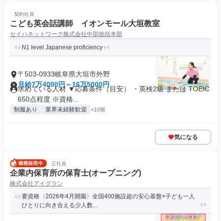
契約社員
こども英会話講師 イオンモール大垣教室
セイハネットワーク株式会社中部統括本部
N1 level Japanese proficiency
〒503-0933岐阜県大垣市外野
月給7万4000円～16万5000円
求めている人材 ▼応募条件（目安） ・英検2級 または TOEIC
650点程度 ※資格...
制服あり
業界未経験歓迎
+10個
気になる
正社員
企業内保育所の保育士(オープニング)
株式会社アイグラン
要資格〈2026年4月開園〉全国400施設超の安心基盤×子ども一人
ひとりに向き合える少人数...