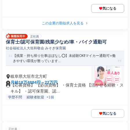
気になる
この企業の類似求人を見る
正社員
保育士/認可保育園/残業少なめ/車・バイク通勤可
社会福祉法人大垣和敬会 みそぎ保育園
【残業・持ち帰り仕事ほぼなし⭕】未経験OK❗️マイカー通勤可⭐働
きやすい環境が整っています...
岐阜県大垣市北方町
月給18万4884円～22万円
【応募資格】 【必須資格】 ・保育士資格 【活かせる経験・ス
キル】 ・認可保育園、認...
学歴不問
経験者歓迎
+1個
気になる
正社員