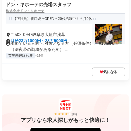
ドン・キホーテの売場スタッフ
株式会社ドン・キホーテ
【正社員】新店続々OPEN＊20代活躍中！＊月9休
〒503-0947岐阜県大垣市浅草
月給23万1000円～28万5000円
求めている人材 ＜対象となる方（必須条件）＞ ■18歳以上
（深夜帯の勤務があるため） ...
業界未経験歓迎
+16個
気になる
無料
アプリなら求人探しがもっと快適に！