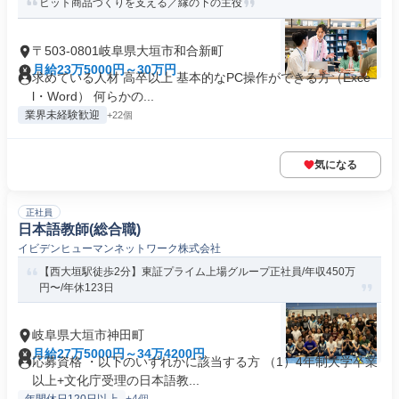
ヒット商品づくりを支える／縁の下の主役
〒503-0801岐阜県大垣市和合新町
月給23万5000円～30万円
求めている人材 高卒以上 基本的なPC操作ができる方（Exce
l・Word） 何らかの...
業界未経験歓迎
+22個
気になる
正社員
日本語教師(総合職)
イビデンヒューマンネットワーク株式会社
【西大垣駅徒歩2分】東証プライム上場グループ正社員/年収450万
円〜/年休123日
岐阜県大垣市神田町
月給27万5000円～34万4200円
応募資格 ・以下のいずれかに該当する方 （1）4年制大学卒業
以上+文化庁受理の日本語教...