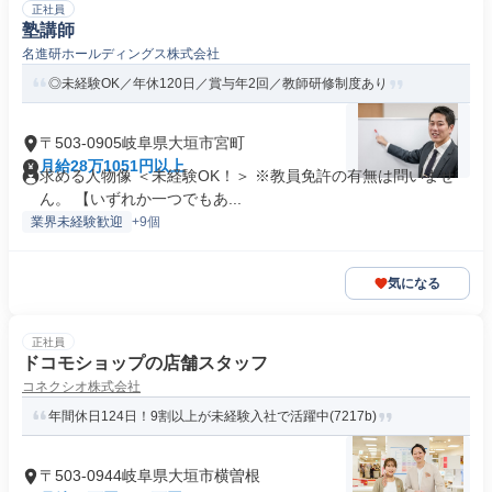
正社員
塾講師
名進研ホールディングス株式会社
◎未経験OK／年休120日／賞与年2回／教師研修制度あり
〒503-0905岐阜県大垣市宮町
月給28万1051円以上
求める人物像 ＜未経験OK！＞ ※教員免許の有無は問いませ
ん。 【いずれか一つでもあ...
業界未経験歓迎
+9個
気になる
正社員
ドコモショップの店舗スタッフ
コネクシオ株式会社
年間休日124日！9割以上が未経験入社で活躍中(7217b)
〒503-0944岐阜県大垣市横曽根