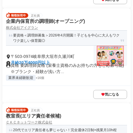
正社員
企業内保育所の調理師(オープニング)
株式会社アイグラン
要資格＜調理師募集＞2026年4月開園！子どもを中心に大人もワク
ワク楽しい保育園◎
〒503-0974岐阜県大垣市久瀬川町
月給20万4000円以上
資格 要調理師資格 (栄養士資格のみお持ちの方もご応募可能)
※ブランク・経験が浅い方...
業界未経験歓迎
+16個
気になる
正社員
教室長(エリア責任者候補)
ＣＫＣネットワーク株式会社
20代でエリア責任者も夢じゃない！完全週休2日制×残業月10h程