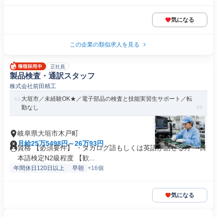
気になる
この企業の類似求人を見る
正社員
製品検査・通訳スタッフ
株式会社前田精工
大垣市／未経験OK★／電子部品の検査と技能実習生サポート／転
勤なし
岐阜県大垣市木戸町
月給25万5498円～26万93円
資格 【必須要件】 ・タガログ語もしくは英語が話せる方 ・日
本語検定N2級程度 【歓...
年間休日120日以上
早朝
+16個
気になる