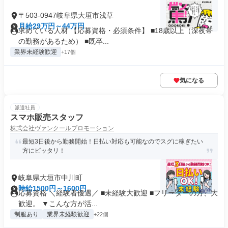
〒503-0947岐阜県大垣市浅草
月給29万円～44万円
求めている人材 【応募資格・必須条件】 ■18歳以上（深夜帯
の勤務があるため） ■既卒...
業界未経験歓迎
+17個
気になる
派遣社員
スマホ販売スタッフ
株式会社ヴァンクールプロモーション
最短3日後から勤務開始！日払い対応も可能なのでスグに稼ぎたい
方にピッタリ！
岐阜県大垣市中川町
時給1500円～1600円
応募資格 ＼経験者優遇／ ■未経験大歓迎 ■フリーターの方、大
歓迎。 ▼こんな方が活...
制服あり
業界未経験歓迎
+22個