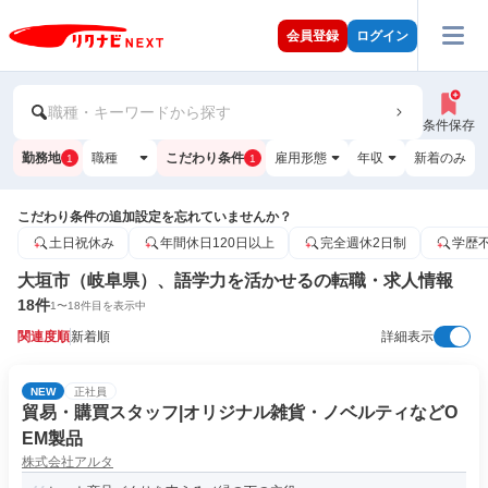
会員登録
ログイン
職種・キーワードから探す
条件保存
勤務地
職種
こだわり条件
雇用形態
年収
新着のみ
1
1
こだわり条件の追加設定を忘れていませんか？
土日祝休み
年間休日120日以上
完全週休2日制
学歴
大垣市（岐阜県）、語学力を活かせるの転職・求人情報
18
件
1
〜
18
件目を表示中
関連度順
新着順
詳細表示
NEW
正社員
貿易・購買スタッフ|オリジナル雑貨・ノベルティなどO
EM製品
株式会社アルタ