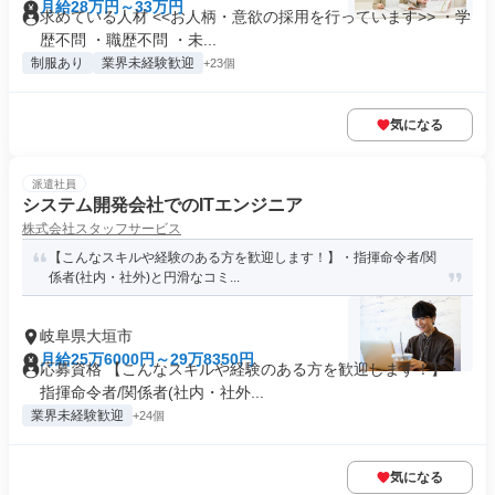
月給28万円～33万円
求めている人材 <<お人柄・意欲の採用を行っています>> ・学
歴不問 ・職歴不問 ・未...
制服あり
業界未経験歓迎
+23個
気になる
派遣社員
システム開発会社でのITエンジニア
株式会社スタッフサービス
【こんなスキルや経験のある方を歓迎します！】・指揮命令者/関
係者(社内・社外)と円滑なコミ...
岐阜県大垣市
月給25万6000円～29万8350円
応募資格 【こんなスキルや経験のある方を歓迎します！】・
指揮命令者/関係者(社内・社外...
業界未経験歓迎
+24個
気になる