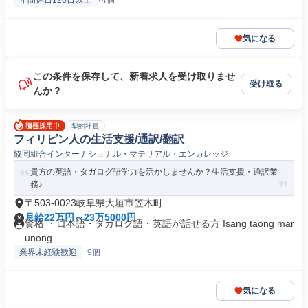
年間休日120日以上
+4個
気になる
この条件を保存して、新着求人を受け取りませ
受け取る
んか？
契約社員
フィリピン人の生活支援/通訳/翻訳
協同組合インターナショナル・マテリアル・エンカレッジ
貴方の英語・タガログ語学力を活かしませんか？生活支援・通訳業
務♪
〒503-0023岐阜県大垣市笠木町
月給22万円～23万5000円
資格 ・日本語・タガログ語・英語が話せる方 Isang taong mar
unong ...
業界未経験歓迎
+9個
気になる