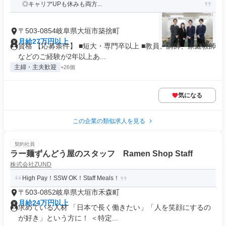
◎キャリアUPも休みも両方...
〒503-0854岐阜県大垣市築捨町
月給27万円以上
資格 【応募条件】 ■短大・専門卒以上 ■教員、講師、家庭教師
などのご経験が2年以上あ...
主婦・主夫歓迎
+26個
気になる
この企業の類似求人を見る
契約社員
ラー麺ずんどう屋のスタッフ Ramen Shop Staff
株式会社ZUND
High Pay！SSW OK！Staff Meals！
〒503-0852岐阜県大垣市禾森町
月給24万円以上
求めている人材 「日本で長く働きたい」「人を笑顔にするの
が好き」という方に！ ＜特定...