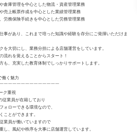
や倉庫管理を中心とした物流・資産管理業務

や売上帳票作成を中心とした業績管理業務

、労務保険手続きを中心とした労務管理業務

仕事があり、これまで培った知識や経験を存分にご発揮いただけま
クを大切にし、業務分担による店舗運営をしています。

の流れを覚えることからスタート！

方も、充実した教育体制でしっかりサポートします。

で働く魅力

￣￣￣￣￣￣￣￣￣￣￣￣￣￣

ーク重視

上の従業員が在籍しており

フォローできる環境なので、

くことができます。

従業員が働いていますので

重し、風紀や秩序を大事に店舗運営しています。
