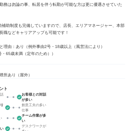
勤務は勿論の事、転居を伴う転勤が可能な方は更に優遇させていた
勤補助制度も完備していますので、店長、エリアマネージャー、本部
長職などキャリアアップも可能です！

と理由：あり（例外事由2号・18歳以上（風営法により）

号・65歳未満（定年のため））
煙所あり（屋外）
ント
話
お客様との対話
が多い
り
創意工夫の多い
仕事
チーム作業が多
い
い
デスクワークが
い