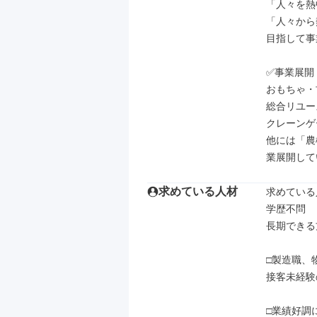
「人々を熱
「人々から
目指して事
✅事業展開

おもちゃ・
総合リユー
クレーンゲ
他には「農
業展開して
求めている人材
求めている
学歴不問

長期できる方
□製造職、
接客未経験
□業績好調