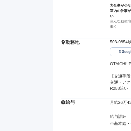
力仕事が少な
室内の仕事が
い
色んな勤務地
働く
503-08
勤務地
Goo
OTAICHI!
【交通手段】
交通・アク
R258沿い
給与
月給26万43
給与詳細

※基本給・