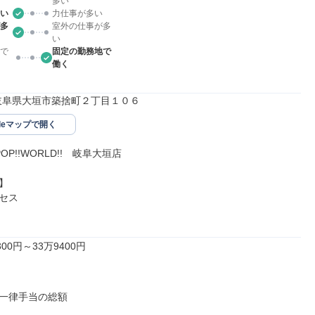
多い
い
力仕事が多い
多
室外の仕事が多
い
で
固定の勤務地で
働く
54岐阜県大垣市築捨町２丁目１０６
gleマップで開く
!POP!!WORLD!!　岐阜大垣店



セス

00円～33万9400円

一律手当の総額
