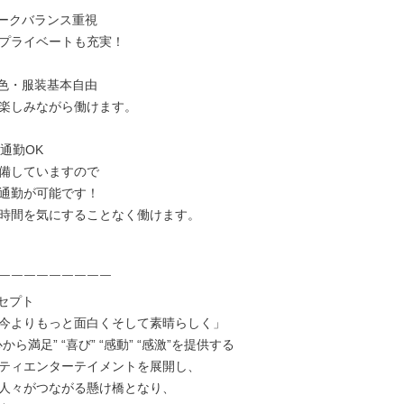
ークバランス重視

プライベートも充実！

色・服装基本自由

楽しみながら働けます。

通勤OK

備していますので

通勤が可能です！

時間を気にすることなく働けます。

￣￣￣￣￣￣￣￣￣

セプト

今よりもっと面白くそして素晴らしく」

から満足” “喜び” “感動” “感激”を提供する

ティエンターテイメントを展開し、

人々がつながる懸け橋となり、
