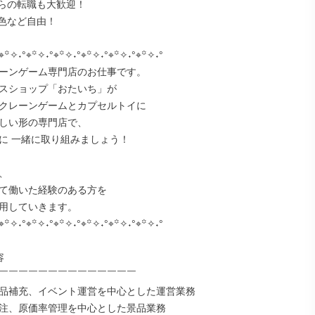
らの転職も大歓迎！

色など自由！

⌖꙳✧˖°⌖꙳✧˖°⌖꙳✧˖°⌖꙳✧˖°⌖꙳✧˖°⌖꙳✧˖°

ーンゲーム専門店のお仕事です。

スショップ「おたいち」が

クレーンゲームとカプセルトイに

しい形の専門店で、

に 一緒に取り組みましょう！



て働いた経験のある方を

用していきます。

⌖꙳✧˖°⌖꙳✧˖°⌖꙳✧˖°⌖꙳✧˖°⌖꙳✧˖°⌖꙳✧˖°



￣￣￣￣￣￣￣￣￣￣￣￣￣￣

品補充、イベント運営を中心とした運営業務

注、原価率管理を中心とした景品業務
