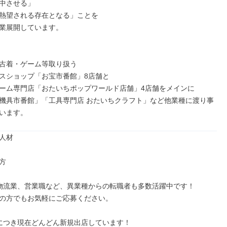
中させる」

熱望される存在となる」ことを

業展開しています。

古着・ゲーム等取り扱う

スショップ「お宝市番館」8店舗と

ーム専門店「おたいちポップワールド店舗」4店舗をメインに

機具市番館」「工具専門店 おたいちクラフト」など他業種に渡り事
います。
人材



物流業、営業職など、異業種からの転職者も多数活躍中です！

の方でもお気軽にご応募ください。

につき現在どんどん新規出店しています！
