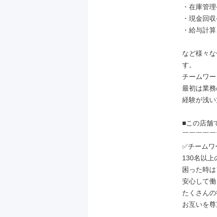
・在庫管理
・現金回収
・給与計算
など様々な
す。

チームワー
最初は業務
経験が浅い
■この店舗
￣￣￣￣￣
✅チームワ
130名以
困った時は
安心して働
たくさんの
お互いを尊