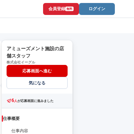
会員登録
ログイン
無料
アミューズメント施設の店
舗スタッフ
株式会社イーグル
応募画面へ進む
気になる
6
人
が応募画面に進みました
仕事概要
仕事内容