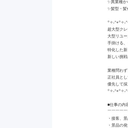
✨異業種か
✨髪型・髪
꙳✧˖°⌖꙳✧˖°
超大型クレ
大型リユー
手掛ける、
特化した新
新しい挑戦
業種問わず、
正社員とし
優先して採
꙳✧˖°⌖꙳✧˖°
■仕事の内容
￣￣￣￣￣
・接客、景
・景品の発