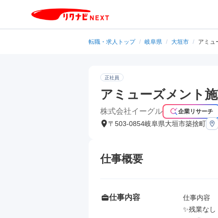
転職・求人トップ
/
岐阜県
/
大垣市
/
アミュ
正社員
アミューズメント施
株式会社イーグル
企業リサーチ
〒503-0854岐阜県大垣市築捨町
仕事概要
仕事内容
仕事内容

✨残業なし