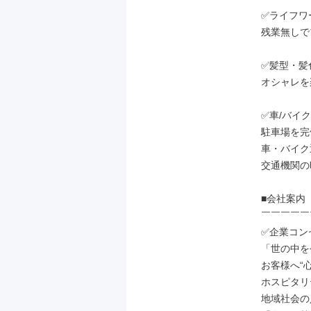
✅ライフワ
残業無しで
✅髪型・髪
オシャレを
✅車/バイク
駐車場を完
車・バイク
交通機関の
■会社案内

￣￣￣￣￣
✅企業コン
「世の中を
お客様へ“心
ホスピタリ
地域社会の