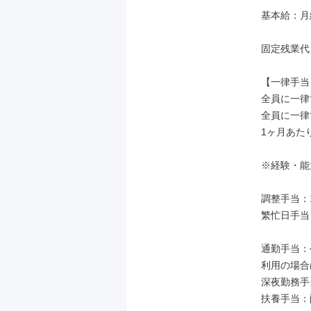
基本給：月給 
固定残業代
【一律手当】
全員に一律
全員に一律
1ヶ月あたり1
※経験・能
調整手当：17
繁忙日手当：
通勤手当：
利用の場合は
深夜勤務手当
扶養手当：配