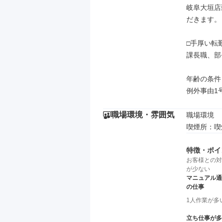
岐阜大垣店
だきます。

□手厚い転
課長職、部
年齢の条件
例外事由1
職場環境・雰囲気
職場環境

喫煙所：喫
特徴・ポイ
お客様との対
が少ない
マニュアル通
の仕事
1人作業が多
立ち仕事が多