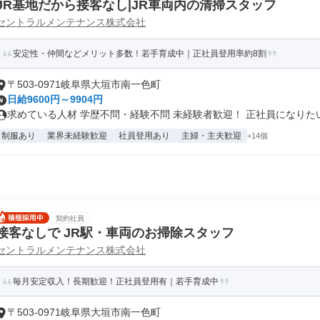
JR基地だから接客なし|JR車両内の清掃スタッフ
セントラルメンテナンス株式会社
安定性・仲間などメリット多数！若手育成中｜正社員登用率約8割
〒503-0971岐阜県大垣市南一色町
日給9600円～9904円
求めている人材 学歴不問・経験不問 未経験者歓迎！ 正社員になりたいフ
制服あり
業界未経験歓迎
社員登用あり
主婦・主夫歓迎
+14個
契約社員
接客なしで JR駅・車両のお掃除スタッフ
セントラルメンテナンス株式会社
毎月安定収入！長期歓迎！正社員登用有｜若手育成中
〒503-0971岐阜県大垣市南一色町