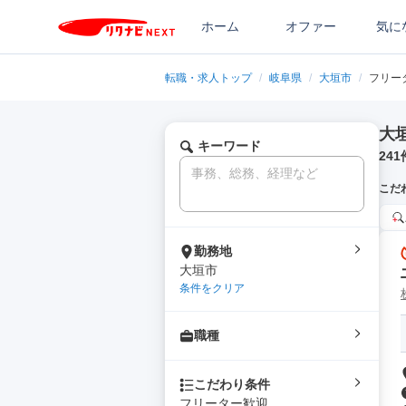
ホーム
オファー
気に
転職・求人トップ
/
岐阜県
/
大垣市
/
フリー
大
キーワード
241
こだ
勤務地
大垣市
条件をクリア
職種
こだわり条件
フリーター歓迎