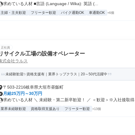
求めている人材 ■言語 (Language / Wika): 英語 (...
主婦・主夫歓迎
フリーター歓迎
バイク通勤OK
車通勤OK
+6個
正社員
リサイクル工場の設備オペレーター
株式会社ラルス
未経験歓迎✨資格支援有｜業界トップクラス｜20～50代活躍中
〒503-2216岐阜県大垣市昼飯町
月給25万円～30万円
求めている人材 ＼ 未経験・第二新卒歓迎！ ／ ＜歓迎＞※入社後取得..
業界未経験歓迎
資格取得支援あり
フリーター歓迎
+13個