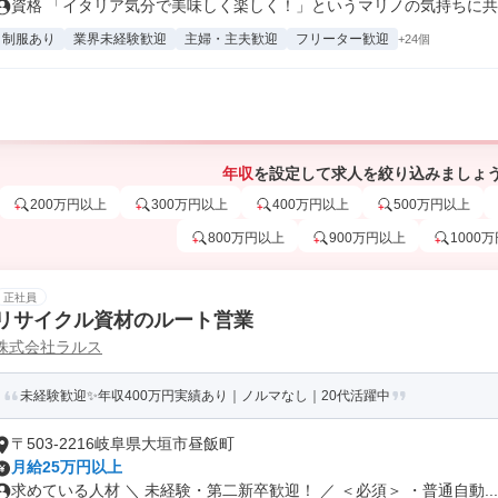
資格 「イタリア気分で美味しく楽しく！」というマリノの気持ちに共感
制服あり
業界未経験歓迎
主婦・主夫歓迎
フリーター歓迎
+24個
年収
を設定して求人を絞り込みましょ
200万円以上
300万円以上
400万円以上
500万円以上
800万円以上
900万円以上
1000
正社員
リサイクル資材のルート営業
株式会社ラルス
未経験歓迎✨年収400万円実績あり｜ノルマなし｜20代活躍中
〒503-2216岐阜県大垣市昼飯町
月給25万円以上
求めている人材 ＼ 未経験・第二新卒歓迎！ ／ ＜必須＞ ・普通自動...