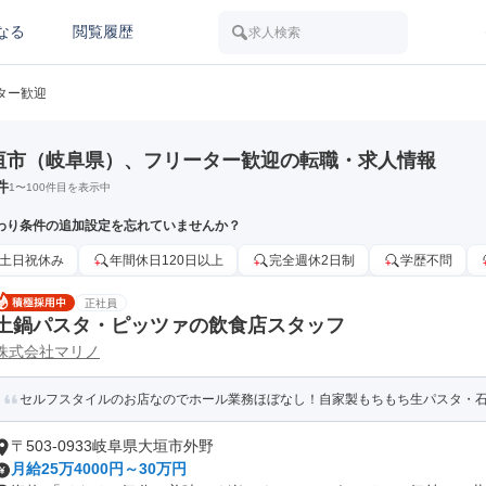
なる
閲覧履歴
求人検索
ター歓迎
垣市（岐阜県）、フリーター歓迎の転職・求人情報
件
1
〜
100
件目を表示中
わり条件の追加設定を忘れていませんか？
土日祝休み
年間休日120日以上
完全週休2日制
学歴不問
正社員
土鍋パスタ・ピッツァの飲食店スタッフ
株式会社マリノ
セルフスタイルのお店なのでホール業務ほぼなし！自家製もちもち生パスタ・
〒503-0933岐阜県大垣市外野
月給25万4000円～30万円