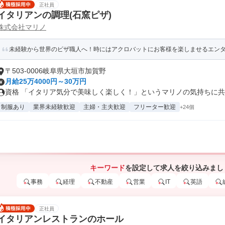
正社員
イタリアンの調理(石窯ピザ)
株式会社マリノ
未経験から世界のピザ職人へ！時にはアクロバットにお客様を楽しませるエンターテ
〒503-0006岐阜県大垣市加賀野
月給25万4000円～30万円
資格 「イタリア気分で美味しく楽しく！」というマリノの気持ちに共感
制服あり
業界未経験歓迎
主婦・主夫歓迎
フリーター歓迎
+24個
キーワード
を設定して求人を絞り込みまし
事務
経理
不動産
営業
IT
英語
正社員
イタリアンレストランのホール