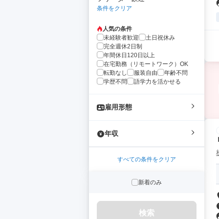
条件をクリア
人気の条件
未経験者歓迎
土日祝休み
完全週休2日制
年間休日120日以上
在宅勤務（リモートワーク）OK
転勤なし
服装自由
年齢不問
学歴不問
語学力を活かせる
雇用形態
年収
すべての条件をクリア
新着のみ
検索