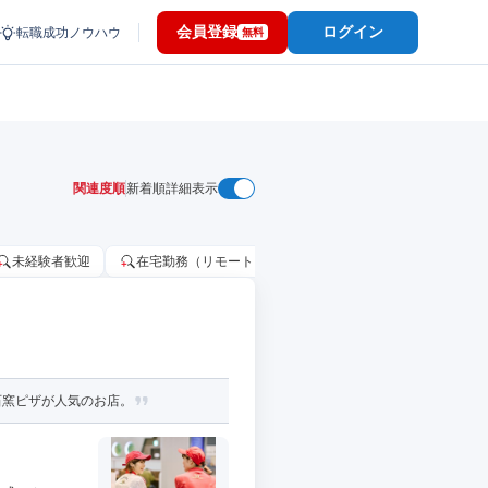
会員登録
ログイン
転職成功ノウハウ
無料
関連度順
新着順
詳細表示
未経験者歓迎
在宅勤務（リモートワーク）OK
家賃補助・住宅手当
石窯ピザが人気のお店。