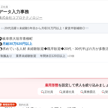
正社員
データ入力事務
株式会社コプロテクノロジー
20代活躍☆未経験1年目から月収31万円以上！家賃半額補助◎
岐阜県大垣市青柳町
月給30万620円以上
求めている人材 未経験歓迎◆既卒歓迎◆20代・30代半ばの方が多数活躍
制服あり
業界未経験歓迎
年間休日120日以上
+23個
雇用形態
を設定して求人を絞り込みまし
正社員
派遣社員
業務委託
契
契約社員