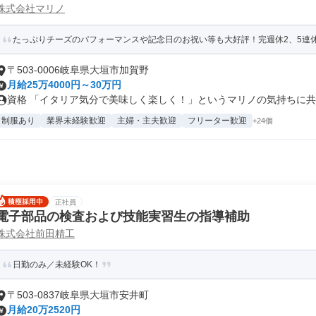
株式会社マリノ
たっぷりチーズのパフォーマンスや記念日のお祝い等も大好評！完週休2、5連
〒503-0006岐阜県大垣市加賀野
月給25万4000円～30万円
資格 「イタリア気分で美味しく楽しく！」というマリノの気持ちに共感
制服あり
業界未経験歓迎
主婦・主夫歓迎
フリーター歓迎
+24個
正社員
電子部品の検査および技能実習生の指導補助
株式会社前田精工
日勤のみ／未経験OK！
〒503-0837岐阜県大垣市安井町
月給20万2520円