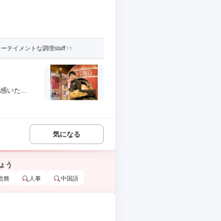
イメントな調理staff
いた...
気になる
ょう
総務
人事
中国語