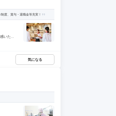
休制度、賞与・退職金等充実！
いた...
気になる