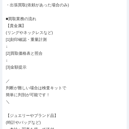
・出張買取(依頼があった場合のみ)

■買取業務の流れ

【貴金属】

(リングやネックレスなど)

[1]刻印確認・重量計測

↓

[2]買取価格表と照合

↓

[3]金額提示

／

判断が難しい場合は検査キットで

簡単に判別が可能です！

＼

【ジュエリーやブランド品】

(時計やバッグなど)
