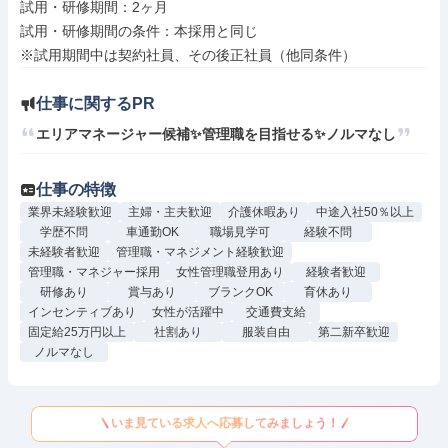
試用・研修期間：2ヶ月

試用・研修期間の条件：本採用と同じ

仕事に関するPR
エリアマネージャー候補✨管理職を目指せる✨ノルマなし
仕事の特徴
業界未経験歓迎
主婦・主夫歓迎
介護休暇あり
中途入社50％以上
学歴不問
車通勤OK
職場見学可
経験不問
未経験者歓迎
管理職・マネジメント経験歓迎
管理職・マネジャー採用
女性管理職登用あり
経験者歓迎
研修あり
賞与あり
ブランクOK
育休あり
インセンティブあり
女性が活躍中
交通費支給
固定給25万円以上
社割あり
服装自由
第二新卒歓迎
ノルマなし
いま見ている求人へ応募してみましょう！