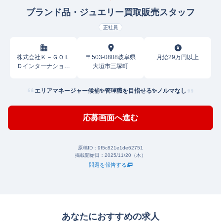
ブランド品・ジュエリー買取販売スタッフ
正社員
株式会社Ｋ－ＧＯＬ
〒503-0808岐阜県
月給29万円以上
Ｄインターナショナ
大垣市三塚町
ル
エリアマネージャー候補✨管理職を目指せる✨ノルマなし
応募画面へ進む
原稿ID：
9f5c821e1de62751
掲載開始日：
2025/11/20（木）
問題を報告する
あなたにおすすめの求人