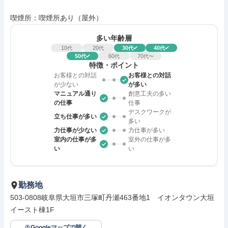
喫煙所：喫煙所あり（屋外）
多い年齢層
10
20
30
40
代
代
代
代
50
60
70
代
代
代〜
特徴・ポイント
お客様との対話
お客様との対話
が少ない
が多い
マニュアル通り
創意工夫の多い
の仕事
仕事
デスクワークが
立ち仕事が多い
多い
力仕事が少ない
力仕事が多い
室内の仕事が多
室外の仕事が多
い
い
勤務地
503-0808岐阜県大垣市三塚町丹瀬463番地1　イオンタウン大垣
イースト棟1F
Googleマップで開く