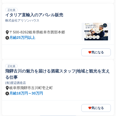
正社員
イタリア直輸入のアパレル販売
株式会社アリソンハウス
〒500-8262岐阜県岐阜市茜部本郷
月給25万円以上
気になる
正社員
飛騨古川の魅力を届ける酒蔵スタッフ|地域と観光を支え
る仕事
(有)渡辺酒造店
岐阜県飛騨市古川町壱之町
月給18万円～30万円
気になる