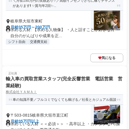
＼月収150万円の実績あり✨／高額インセンでさらに稼ぐチャンス
があります❗ ✨賞与年2回✨...
岐阜県大垣市東町
月給35万円～200万円
求める人材: 【求める人物像】 ・人と話すことが好きな方 ・
自分のがんばりや成果を正...
シフト自由
交通費支給
気になる
正社員
輸入車の買取営業スタッフ(完全反響営業 電話営業 営
業経験)
株式会社ＹＡＭＡＩ
車の知識不要／フルコミでなくても稼げる／社長とカジュアル面談
〒503-0815岐阜県大垣市直江町
月給35万円以上
求めている人材 ＜＜必須＞＞ ・高卒以上 ・カンタンなPC操