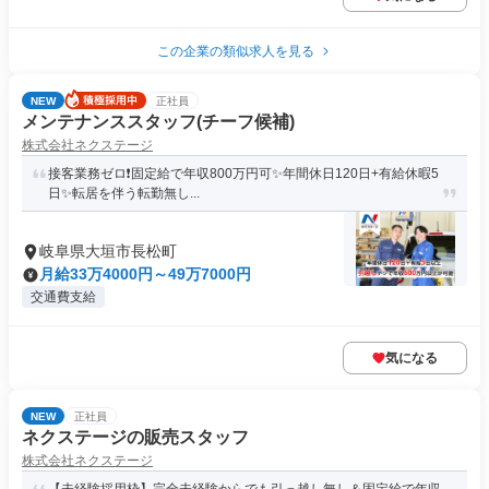
この企業の類似求人を見る
NEW
正社員
メンテナンススタッフ(チーフ候補)
株式会社ネクステージ
接客業務ゼロ❗固定給で年収800万円可✨年間休日120日+有給休暇5
日✨転居を伴う転勤無し...
岐阜県大垣市長松町
月給33万4000円～49万7000円
交通費支給
気になる
NEW
正社員
ネクステージの販売スタッフ
株式会社ネクステージ