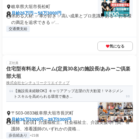
岐阜県大垣市長松町
月給26万円～58万3000円
求める人材: ✅車が好き ✅高い成果とプロ意識がある ✅お客様
の満足を追求できる ✅...
交通費支給
気になる
正社員
住宅型有料老人ホーム(定員30名)の施設長/あみーご倶楽
部大垣
株式会社センチュリークリエイティブ
【施設長未経験OK】キャリアアップ志望の方大歓迎！マネジメン
トスキルを高められる環境で働き...
〒503-0833岐阜県大垣市長沢町
月給36万5300円～39万5300円
資格 【必須】介護福祉士、社会福祉士、介護支援専門員、看
護師、准看護師のいずれかの資格...
歩合給あり
+21個