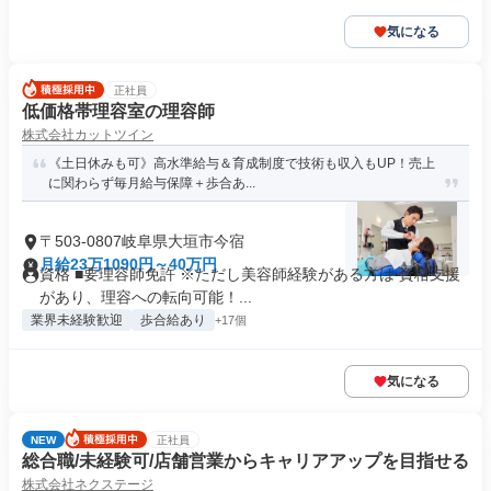
気になる
正社員
低価格帯理容室の理容師
株式会社カットツイン
《土日休みも可》高水準給与＆育成制度で技術も収入もUP！売上
に関わらず毎月給与保障＋歩合あ...
〒503-0807岐阜県大垣市今宿
月給23万1090円～40万円
資格 ■要理容師免許 ※ただし美容師経験がある方は 資格支援
があり、理容への転向可能！...
業界未経験歓迎
歩合給あり
+17個
気になる
NEW
正社員
総合職/未経験可/店舗営業からキャリアアップを目指せる
株式会社ネクステージ