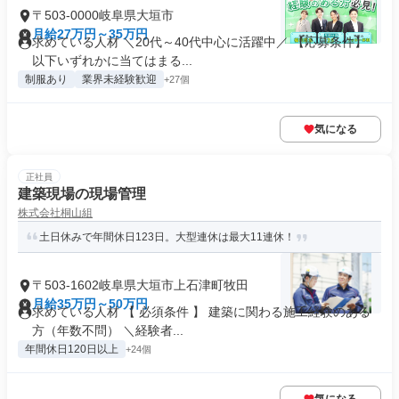
〒503-0000岐阜県大垣市
月給27万円～35万円
求めている人材 ＼20代～40代中心に活躍中／ 【応募条件】
以下いずれかに当てはまる...
制服あり
業界未経験歓迎
+27個
気になる
正社員
建築現場の現場管理
株式会社桐山組
土日休みで年間休日123日。大型連休は最大11連休！
〒503-1602岐阜県大垣市上石津町牧田
月給35万円～50万円
求めている人材 【 必須条件 】 建築に関わる施工経験のある
方（年数不問） ＼経験者...
年間休日120日以上
+24個