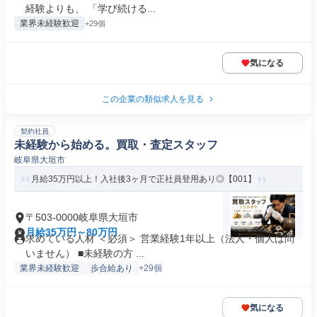
経験よりも、 「学び続ける...
業界未経験歓迎
+29個
気になる
この企業の類似求人を見る
契約社員
未経験から始める。買取・査定スタッフ
岐阜県大垣市
月給35万円以上！入社後3ヶ月で正社員登用あり◎【001】
〒503-0000岐阜県大垣市
月給35万円～80万円
求めている人材 ＜必須＞ 営業経験1年以上（法人・個人は問
いません） ■未経験の方 ...
業界未経験歓迎
歩合給あり
+29個
気になる