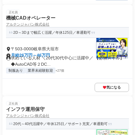
正社員
機械CADオペレーター
アルテンジャパン株式会社
2D～3Dまで幅広く活躍／年休125日／車通勤可
〒503-0000岐阜県大垣市
月給26万円～46万円
求めている人材 ＼20代30代中心に活躍中／ 【必須スキル】
◆AutoCAD等２DC...
制服あり
業界未経験歓迎
+27個
気になる
正社員
インフラ運用保守
アルテンジャパン株式会社
20代～40代活躍中／年休125日／サポート充実／車通勤可