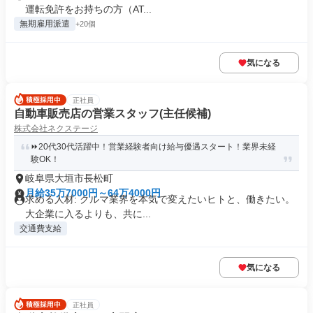
運転免許をお持ちの方（AT...
無期雇用派遣
+20個
気になる
正社員
自動車販売店の営業スタッフ(主任候補)
株式会社ネクステージ
⏩️20代30代活躍中！営業経験者向け給与優遇スタート！業界未経
験OK！
岐阜県大垣市長松町
月給35万7000円～64万4000円
求める人材: クルマ業界を本気で変えたいヒトと、働きたい。
大企業に入るよりも、共に...
交通費支給
気になる
正社員