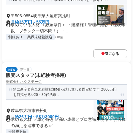
〒503-0854岐阜県大垣市築捨町
月給35万円～55万円
求めている人材 ＜必須条件＞ ・建築施工管理の経験（経験年
数・ブランク一切不問！） ・...
制服あり
業界未経験歓迎
+18個
気になる
NEW
正社員
販売スタッフ(未経験者採用)
株式会社ネクステージ
第二新卒＆完全未経験歓迎❗引っ越し無し＆固定給で年収800万円
を目指せる✨20～30代活躍...
岐阜県大垣市長松町
月給26万円～58万3000円
求める人材: ✅車が好き ✅高い成果とプロ意識がある ✅お客様
の満足を追求できる ✅...
交通費支給