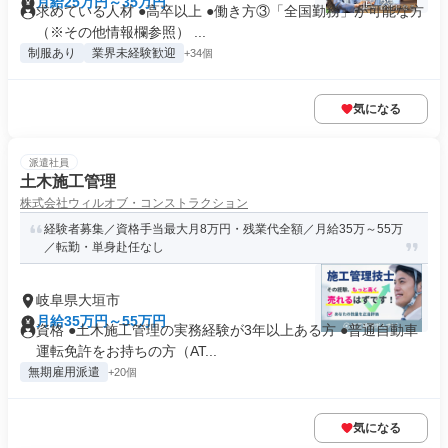
月給25万円～35万円
求めている人材 ●高卒以上 ●働き方③「全国勤務」が可能な方
（※その他情報欄参照） ...
制服あり
業界未経験歓迎
+34個
気になる
派遣社員
土木施工管理
株式会社ウィルオブ・コンストラクション
経験者募集／資格手当最大月8万円・残業代全額／月給35万～55万
／転勤・単身赴任なし
岐阜県大垣市
月給35万円～55万円
資格 ●土木施工管理の実務経験が3年以上ある方 ●普通自動車
運転免許をお持ちの方（AT...
無期雇用派遣
+20個
気になる