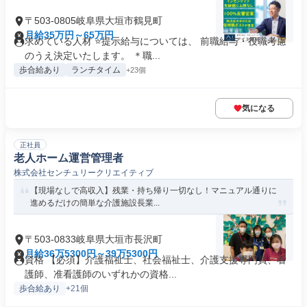
〒503-0805岐阜県大垣市鶴見町
月給35万円～65万円
求めている人材 ⭐提示給与については、 前職給与・役職考慮
のうえ決定いたします。 ＊職...
歩合給あり
ランチタイム
+23個
気になる
正社員
老人ホーム運営管理者
株式会社センチュリークリエイティブ
【現場なしで高収入】残業・持ち帰り一切なし！マニュアル通りに
進めるだけの簡単な介護施設長業...
〒503-0833岐阜県大垣市長沢町
月給36万5300円～39万5300円
資格 【必須】介護福祉士、社会福祉士、介護支援専門員、看
護師、准看護師のいずれかの資格...
歩合給あり
+21個