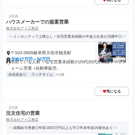
気になる
正社員
ハウスメーカーでの提案営業
株式会社アイ工務店
インセンティブ上限なし！住宅営業未経験の中途入社者が活躍中◎
〒503-0805岐阜県大垣市鶴見町
月給27万円～50万円
求めている人材 ✨住宅営業未経験の20代30代が活躍中 ○リフ
ォーム営業 ○自動車販売...
歩合給あり
ランチタイム
+21個
気になる
正社員
注文住宅の営業
株式会社アイ工務店
前職給与考慮◎年収1000万円以上も可◎年末年始16連休あり