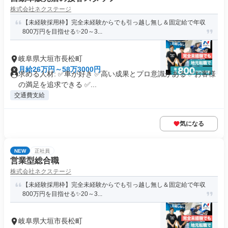
株式会社ネクステージ
【未経験採用枠】完全未経験からでも引っ越し無し＆固定給で年収
800万円を目指せる✨20～3...
岐阜県大垣市長松町
月給26万円～58万3000円
求める人材: ✅車が好き ✅高い成果とプロ意識がある ✅お客様
の満足を追求できる ✅...
交通費支給
気になる
NEW
正社員
営業型総合職
株式会社ネクステージ
【未経験採用枠】完全未経験からでも引っ越し無し＆固定給で年収
800万円を目指せる✨20～3...
岐阜県大垣市長松町