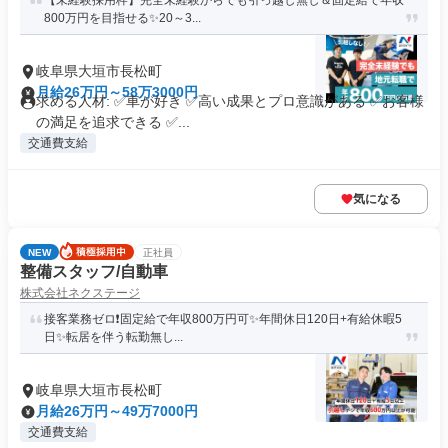
【未経験採用枠】完全未経験からでも引っ越し無し＆固定給で年収
800万円を目指せる✨20～3...
岐阜県大垣市長松町
月給26万円～58万3000円
求める人材: ✅車が好き ✅高い成果とプロ意識がある ✅お客様
の満足を追求できる ✅...
交通費支給
気になる
NEW
正社員
整備スタッフ/自動車
株式会社ネクステージ
接客業務ゼロ❗固定給で年収800万円可✨年間休日120日+有給休暇5
日✨転居を伴う転勤無し...
岐阜県大垣市長松町
月給26万円～49万7000円
交通費支給