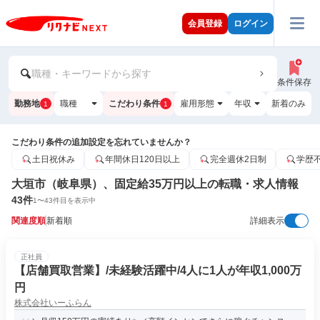
会員登録
ログイン
職種・キーワードから探す
条件保存
勤務地
職種
こだわり条件
雇用形態
年収
新着のみ
1
1
こだわり条件の追加設定を忘れていませんか？
土日祝休み
年間休日120日以上
完全週休2日制
学歴
大垣市（岐阜県）、固定給35万円以上の転職・求人情報
43
件
1
〜
43
件目を表示中
関連度順
新着順
詳細表示
正社員
【店舗買取営業】/未経験活躍中/4人に1人が年収1,000万
円
株式会社いーふらん