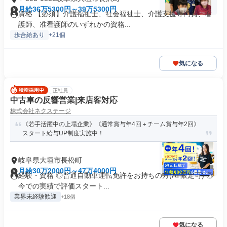
月給36万5300円～39万5300円
資格 【必須】介護福祉士、社会福祉士、介護支援専門員、看
護師、准看護師のいずれかの資格...
歩合給あり
+21個
気になる
正社員
中古車の反響営業|来店客対応
株式会社ネクステージ
《若手活躍中の上場企業》《通常賞与年4回＋チーム賞与年2回》
スタート給与UP制度実施中！
岐阜県大垣市長松町
月給30万2000円～47万4000円
経験・資格 ◎普通自動車運転免許をお持ちの方(AT限定可) ◎
今での実績で評価スタート...
業界未経験歓迎
+18個
気になる