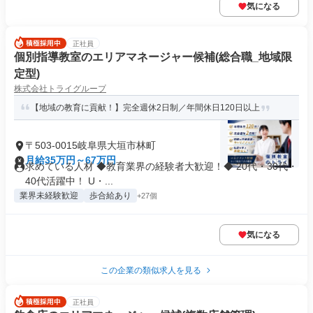
気になる
正社員
個別指導教室のエリアマネージャー候補(総合職_地域限
定型)
株式会社トライグループ
【地域の教育に貢献！】完全週休2日制／年間休日120日以上
〒503-0015岐阜県大垣市林町
月給35万円～67万円
求めている人材 ◆教育業界の経験者大歓迎！◆ 20代・30代・
40代活躍中！ U・...
業界未経験歓迎
歩合給あり
+27個
気になる
この企業の類似求人を見る
正社員