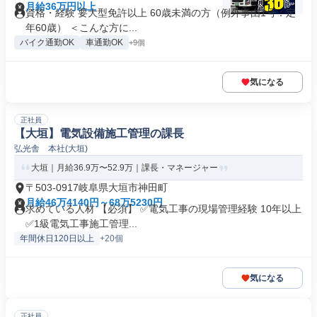
月給36万円以上
資格・経験 要大型免許以上 60歳未満の方（例外事由1号：定
年60歳） ＜こんな方に...
バイク通勤OK
車通勤OK
+9個
気になる
正社員
【大垣】電気設備施工管理の課長
弘光舎 本社(大垣)
大垣｜月給36.9万〜52.9万｜課長・マネージャー
〒503-0917岐阜県大垣市神田町
月給46万4140円～68万5230円
求めている人材 【必須】 ✅電気工事の現場管理経験 10年以上
✅1級電気工事施工管理...
年間休日120日以上
+20個
気になる
正社員