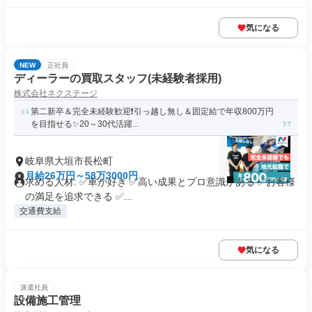
気になる
NEW
正社員
ディーラーの買取スタッフ(未経験者採用)
株式会社ネクステージ
第二新卒＆完全未経験歓迎❗引っ越し無し＆固定給で年収800万円
を目指せる✨20～30代活躍...
岐阜県大垣市長松町
月給26万円～58万3000円
求める人材: ✅車が好き ✅高い成果とプロ意識がある ✅お客様
の満足を追求できる ✅...
交通費支給
気になる
派遣社員
設備施工管理