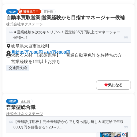
NEW
正社員
自動車買取営業|営業経験から目指すマネージャー候補
株式会社ネクステージ
⏩️営業経験を次のキャリアへ！固定給35万円以上でマネージャー
候補へ！
岐阜県大垣市長松町
月給35万7000円～64万4000円
求める人材: 【必須条件】 ・普通自動車免許をお持ちの方 ・
営業経験を1年以上お持ち...
交通費支給
気になる
NEW
正社員
営業型総合職
株式会社ネクステージ
【未経験採用枠】完全未経験からでも引っ越し無し＆固定給で年収
800万円を目指せる✨20～3...