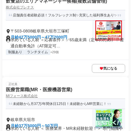
飲食店のエリアマネージャー候補(複数店舗管理)
株式会社プレナス
店舗責任者経験必須！フルフレックス制✨充実した福利厚生あり✨
〒503-0808岐阜県大垣市三塚町
月給42万5000円～47万2000円
求めている人材 ＜応募条件＞ ✅65歳未満（定年のため） ✅普
通自動車免許（AT限定可...
制服あり
ランチタイム
+29個
気になる
正社員
医療営業職(MR・医療機器営業)
MIフォース株式会社
未経験から月37万/年間休日125日！未経験からMR営業に！
岐阜県大垣市
月給37万5000円～50万円
求めている人材 ＜ 医療業界・MR未経験歓迎！＞ 専門知識や