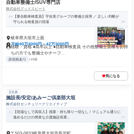
自動車整備士/SUV専門店
株式会社グッドスピード
【要自動車検査員】宇佐美グループの整備士採用 ／ 正しい判断が
守られる検査員の現場
岐阜県大垣市上面
月給40万4000円～42万3000円
経験・資格 ●高卒以上 ●自動車検査員 その他整備士資格をお持
ちの方でも整備士やチーフ...
歩合給あり
+19個
気になる
正社員
施設長/安定/あみーご倶楽部大垣
株式会社センチュリークリエイティブ
【現場なしで高収入】残業・持ち帰り一切なし！マニュアル通りに
進めるだけの簡単な介護施設長業...
〒503-0833岐阜県大垣市長沢町