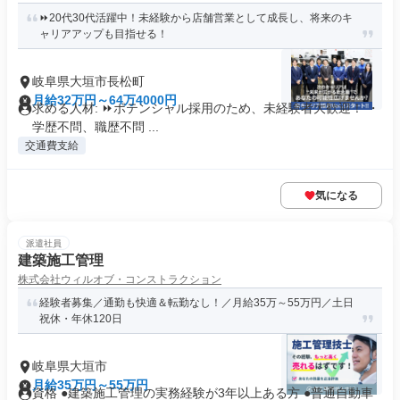
⏩️20代30代活躍中！未経験から店舗営業として成長し、将来のキ
ャリアアップも目指せる！
岐阜県大垣市長松町
月給32万円～64万4000円
求める人材: ⏩️ポテンシャル採用のため、未経験者大歓迎！ ・
学歴不問、職歴不問 ...
交通費支給
気になる
派遣社員
建築施工管理
株式会社ウィルオブ・コンストラクション
経験者募集／通勤も快適＆転勤なし！／月給35万～55万円／土日
祝休・年休120日
岐阜県大垣市
月給35万円～55万円
資格 ●建築施工管理の実務経験が3年以上ある方 ●普通自動車