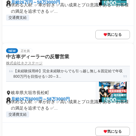
月給26万円～58万3000円
求める人材: ✅車が好き ✅高い成果とプロ意識がある ✅お客様
の満足を追求できる ✅...
交通費支給
気になる
NEW
正社員
中古車ディーラーの反響営業
株式会社ネクステージ
【未経験採用枠】完全未経験からでも引っ越し無し＆固定給で年収
800万円を目指せる✨20～3...
岐阜県大垣市長松町
月給26万6000円～58万3000円
求める人材: ✅車が好き ✅高い成果とプロ意識がある ✅お客様
の満足を追求できる ✅...
交通費支給
気になる