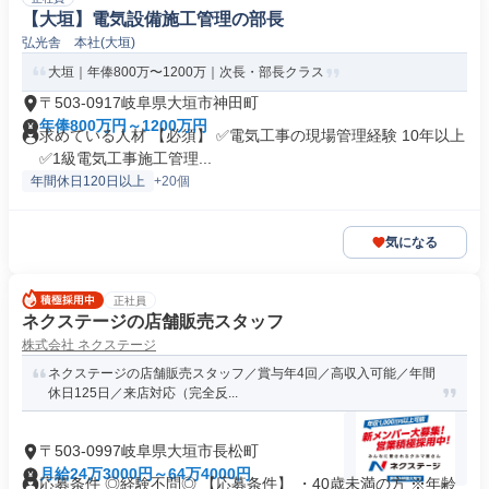
【大垣】電気設備施工管理の部長
弘光舎 本社(大垣)
大垣｜年俸800万〜1200万｜次長・部長クラス
〒503-0917岐阜県大垣市神田町
年俸800万円～1200万円
求めている人材 【必須】 ✅電気工事の現場管理経験 10年以上
✅1級電気工事施工管理...
年間休日120日以上
+20個
気になる
正社員
ネクステージの店舗販売スタッフ
株式会社 ネクステージ
ネクステージの店舗販売スタッフ／賞与年4回／高収入可能／年間
休日125日／来店対応（完全反...
〒503-0997岐阜県大垣市長松町
月給24万3000円～64万4000円
応募条件 ◎経験不問◎ 【応募条件】 ・40歳未満の方 ※年齢