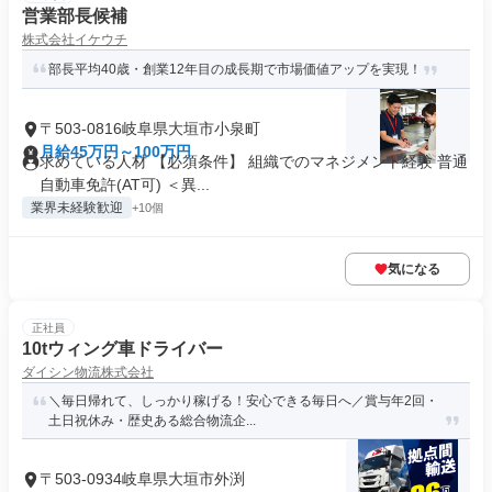
営業部長候補
株式会社イケウチ
部長平均40歳・創業12年目の成長期で市場価値アップを実現！
〒503-0816岐阜県大垣市小泉町
月給45万円～100万円
求めている人材 【必須条件】 組織でのマネジメント経験 普通
自動車免許(AT可) ＜異...
業界未経験歓迎
+10個
気になる
正社員
10tウィング車ドライバー
ダイシン物流株式会社
＼毎日帰れて、しっかり稼げる！安心できる毎日へ／賞与年2回・
土日祝休み・歴史ある総合物流企...
〒503-0934岐阜県大垣市外渕