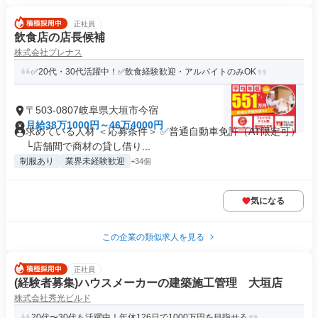
正社員
飲食店の店長候補
株式会社プレナス
✅20代・30代活躍中！✅飲食経験歓迎・アルバイトのみOK
〒503-0807岐阜県大垣市今宿
月給38万1000円～46万4000円
求めている人材 ＜応募条件＞ ✅普通自動車免許（AT限定可）
└店舗間で商材の貸し借り...
制服あり
業界未経験歓迎
+34個
気になる
この企業の類似求人を見る
正社員
(経験者募集)ハウスメーカーの建築施工管理 大垣店
株式会社秀光ビルド
20代〜30代も活躍中！年休126日で1000万円を目指せる