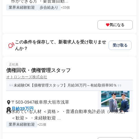
作ができる方 ・要普通自動...
業界未経験歓迎
歩合給あり
+33個
気になる
この条件を保存して、新着求人を受け取りませ
受け取る
んか？
正社員
債権回収・債権管理スタッフ
オトロンカーズ株式会社
未経験OK【債権管理スタッフ】月給36万円～有給取得率90％
〒503-0947岐阜県大垣市浅草
月給39万円
求めている人材 ＜資格＞ ・普通自動車免許必須（AT限定）
＜歓迎＞ ・未経験歓迎 ...
業界未経験歓迎
+21個