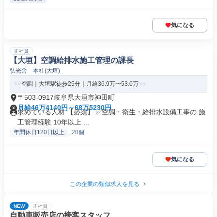
気になる
正社員
【大垣】空調給排水施工管理の課長
弘光舎 本社(大垣)
空調｜大垣駅徒歩25分｜月給36.9万〜53.0万
〒503-0917岐阜県大垣市神田町
月給46万4140円～68万5230円
求めている人材 【必須】 ✅空調・衛生・給排水設備工事の 施
工管理経験 10年以上 ...
年間休日120日以上
+20個
気になる
この企業の類似求人を見る
NEW
正社員
自動車販売店の接客スタッフ