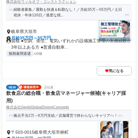
株式会社ウィルオブ・コンストラクション
経験者募集／通勤も快適＆転勤なし！／月給35万～55万円／土日
祝休・年休120日／過度な残...
岐阜県大垣市
月給35万円～55万円
資格 ●空調、衛生、電気いずれかの設備施工管理の実務経験が
3年以上ある方 ●普通自動車...
無期雇用派遣
+20個
気になる
NEW
正社員
飲食店の総合職・飲食店マネージャー候補(キャリア採
用)
株式会社GenkiGlobalDiningConcepts
拠点手当2万～6万円支給／店舗運営で終わらないキャリアへ！
〒503-0015岐阜県大垣市林町