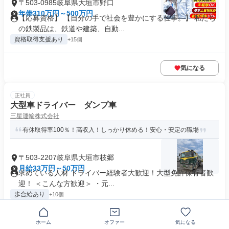
〒503-0985岐阜県大垣市野口
年俸310万円～500万円
【応募資格】 【自分の手で社会を豊かにする仕事。】 私たち
の鉄製品は、鉄道や建築、自動...
資格取得支援あり
+15個
気になる
正社員
大型車ドライバー ダンプ車
三星運輸株式会社
有休取得率100％！高収入！しっかり休める！安心・安定の職場
〒503-2207岐阜県大垣市枝郷
月給33万円～50万円
求めている人材 ドライバー経験者大歓迎！大型免許保有者歓
迎！ ＜こんな方歓迎＞ ・元...
歩合給あり
+10個
ホーム
オファー
気になる
気になる