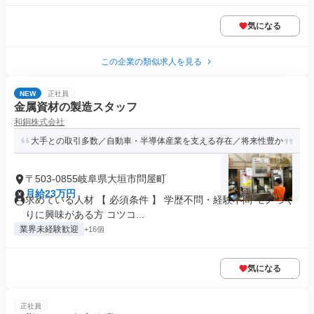
気になる
この企業の類似求人を見る
NEW
正社員
金属資材の製造スタッフ
和銅株式会社
大手との取引多数／自動車・半導体産業を支える存在／将来性豊か
〒503-0855岐阜県大垣市問屋町
月給23万円
求めている人材 【 必須条件 】 学歴不問・経験不問 モノづく
りに興味がある方 コツコ...
業界未経験歓迎
+16個
気になる
正社員