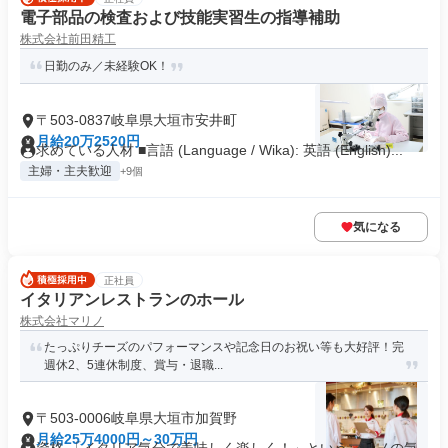
電子部品の検査および技能実習生の指導補助
株式会社前田精工
日勤のみ／未経験OK！
〒503-0837岐阜県大垣市安井町
月給20万2520円
求めている人材 ■言語 (Language / Wika): 英語 (English)...
主婦・主夫歓迎
+9個
気になる
正社員
イタリアンレストランのホール
株式会社マリノ
たっぷりチーズのパフォーマンスや記念日のお祝い等も大好評！完
週休2、5連休制度、賞与・退職...
〒503-0006岐阜県大垣市加賀野
月給25万4000円～30万円