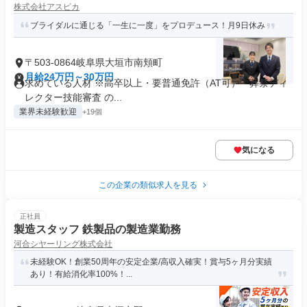
株式会社アスピカ
ブライダルに通じる「一生に一度」をプロデュース！月9日休み
〒503-0864岐阜県大垣市南頬町
月給24万円～30万円
求めている人材 ※高卒以上・要普通免許（AT可） - 葬祭ディ
レクター技能審査 の...
業界未経験歓迎
+19個
気になる
この企業の類似求人を見る
正社員
製造スタッフ 鉄製品の製造業勤務
河合シヤーリング株式会社
未経験OK！創業50周年の安定企業/高収入確実！賞与5ヶ月分実績
あり！有給消化率100%！...