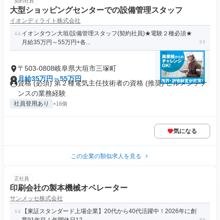
契約社員
大型ショッピングセンターでの設備管理スタッフ
イオンディライト株式会社
イオンタウン大垣/設備管理スタッフ(契約社員)★電験２種必須★
月給35万円～55万円+各...
〒503-0808岐阜県大垣市三塚町
月給35万円～55万円
資格 (必須) 第２種電気主任技術者の資格 (推奨) ビルメンテナ
ンスの業務経験
社員登用あり
+16個
気になる
この企業の類似求人を見る
正社員
印刷会社の製本機械オペレーター
サンメッセ株式会社
【東証スタンダード上場企業】20代から40代活躍中！2026年に創