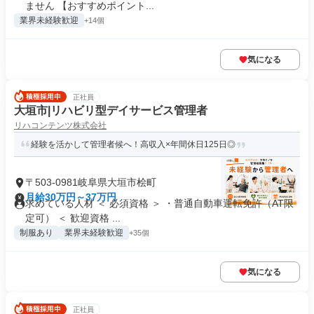
ません 【おすすめポイント...
業界未経験歓迎
+14個
気になる
正社員
大垣市|リハビリ型デイサービス管理者
リハコンテンツ株式会社
経験を活かして管理者候へ！高収入×年間休日125日◎
〒503-0981岐阜県大垣市桧町
月給30万円～37万円
求めている人材 ＜ 必須資格 ＞ ・普通自動車運転免許（AT限
定可） ＜ 歓迎資格 ...
制服あり
業界未経験歓迎
+35個
気になる
正社員