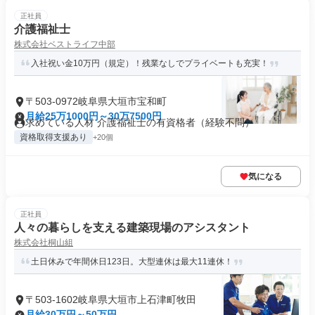
正社員
介護福祉士
株式会社ベストライフ中部
入社祝い金10万円（規定）！残業なしでプライベートも充実！
〒503-0972岐阜県大垣市宝和町
月給25万1000円～30万7500円
求めている人材 介護福祉士の有資格者（経験不問）
資格取得支援あり
+20個
気になる
正社員
人々の暮らしを支える建築現場のアシスタント
株式会社桐山組
土日休みで年間休日123日。大型連休は最大11連休！
〒503-1602岐阜県大垣市上石津町牧田
月給30万円～50万円