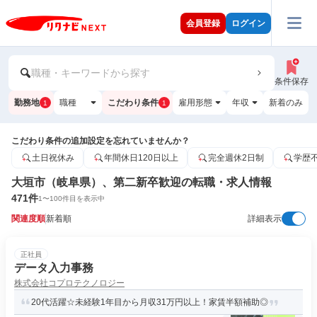
会員登録
ログイン
職種・キーワードから探す
条件保存
勤務地
職種
こだわり条件
雇用形態
年収
新着のみ
1
1
こだわり条件の追加設定を忘れていませんか？
土日祝休み
年間休日120日以上
完全週休2日制
学歴
大垣市（岐阜県）、第二新卒歓迎の転職・求人情報
471
件
1
〜
100
件目を表示中
関連度順
新着順
詳細表示
正社員
データ入力事務
株式会社コプロテクノロジー
20代活躍☆未経験1年目から月収31万円以上！家賃半額補助◎