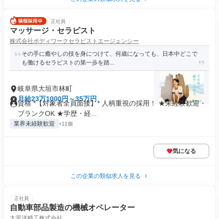
正社員
マッサージ・セラピスト
株式会社ボディワークセラピストエージェンシー
その手に癒やしの技を身につけて、何歳になっても、日本中どこで
も働けるセラピストの第一歩を踏...
岐阜県大垣市林町
月給23万1000円～35万円
資格 *【対象者全員面接】* 人柄重視の採用！ ★未経験歓迎・
ブランクOK ★学歴・経...
業界未経験歓迎
+11個
気になる
この企業の類似求人を見る
正社員
自動車部品製造の機械オペレーター
太平洋精工株式会社