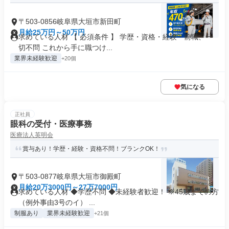
〒503-0856岐阜県大垣市新田町
月給25万円～50万円
求めている人材 【 必須条件 】 学歴・資格・経験・前職、一
切不問 これから手に職つけ...
業界未経験歓迎
+20個
気になる
正社員
眼科の受付・医療事務
医療法人英明会
賞与あり！学歴・経験・資格不問！ブランクOK！
〒503-0877岐阜県大垣市御殿町
月給20万3000円～27万7000円
求めている人材 ◆学歴不問 ◆未経験者歓迎！ ※45歳までの方
（例外事由3号のイ） ...
制服あり
業界未経験歓迎
+21個