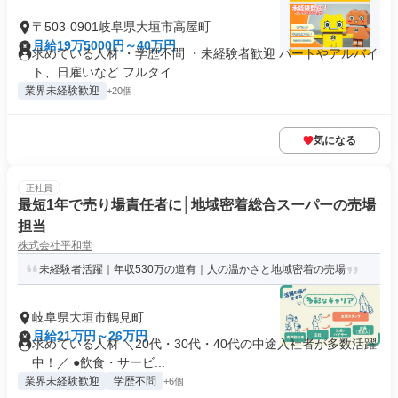
〒503-0901岐阜県大垣市高屋町
月給19万5000円～40万円
求めている人材 ・学歴不問 ・未経験者歓迎 パートやアルバイ
ト、日雇いなど フルタイ...
業界未経験歓迎
+20個
気になる
正社員
最短1年で売り場責任者に│地域密着総合スーパーの売場
担当
株式会社平和堂
未経験者活躍｜年収530万の道有｜人の温かさと地域密着の売場
岐阜県大垣市鶴見町
月給21万円～26万円
求めている人材 ＼20代・30代・40代の中途入社者が多数活躍
中！／ ●飲食・サービ...
業界未経験歓迎
学歴不問
+6個