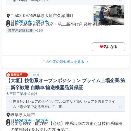
業91年目！年間休日12...
〒503-0974岐阜県大垣市久瀬川町
月給20万円～28万円
資格 未経験者歓迎 既卒・第二新卒歓迎 経験者は大歓迎
業界未経験歓迎
+11個
気になる
この企業の類似求人を見る
正社員
【大垣】技術系オープンポジション プライム上場企業/第
二新卒歓迎 自動車/輸送機器品質保証
太平洋工業株式会社
世界No.1シェアのタイヤバブルコアなど高いシェアを誇るプライ
ム上場企業である当社にて、事...
岐阜県大垣市
月給26万円～36万円
必要な経験・能力等 【必須】理系出身の方または技術系職種
の業務経験をお持ちの方 ★第二...