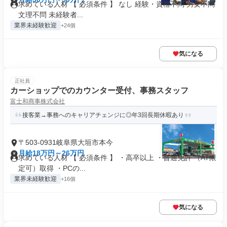
求めている人材 【 必須条件 】 なし 経験・資格不問 男女不問
文理不問 未経験者...
業界未経験歓迎
+24個
気になる
正社員
カーショップでのカウンター受付、事務スタッフ
富士和商事株式会社
接客業→事務へのキャリアチェンジに◎年3回長期休暇あり
〒503-0931岐阜県大垣市本今
月給18万円～26万円
求めている人材 【 必須条件 】 ・高卒以上 ・普通免許 （AT限
定可）取得 ・PCの...
業界未経験歓迎
+16個
気になる