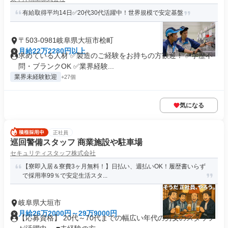
有給取得平均14日✅20代30代活躍中！世界規模で安定基盤
〒503-0981岐阜県大垣市桧町
月給22万2280円以上
求めている人材 ✅製造のご経験をお持ちの方歓迎！ ✅学歴不
問・ブランクOK ✅業界経験...
業界未経験歓迎
+27個
気になる
正社員
巡回警備スタッフ 商業施設や駐車場
セキュリティスタッフ株式会社
【寮即入居＆寮費3ヶ月無料！】日払い、週払いOK！履歴書いらず
で採用率99％で安定生活スタ...
岐阜県大垣市
月給26万2000円～29万9000円
【応募資格】 20代～70代までの幅広い年代の男女のスタッフ