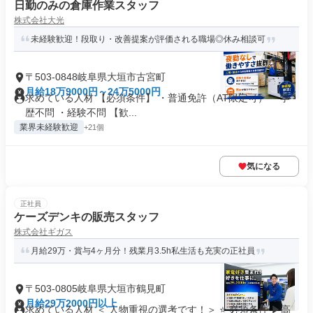
日勤のみの倉庫作業スタッフ
株式会社大光
未経験歓迎！段取り・改善提案が評価される職場◎休み相談可
〒503-0848岐阜県大垣市古宮町
月給18万9000円～24万5000円
求めている人材 【必須条件】 ・普通免許（AT限定可） ・学
歴不問 ・経験不問 【歓...
業界未経験歓迎
+21個
気になる
正社員
ケーズデンキの販売スタッフ
株式会社ギガス
月給29万・賞与4ヶ月分！残業月3.5h私生活も充実の正社員
〒503-0805岐阜県大垣市鶴見町
月給29万2000円以上
求めている人材 ＜ 人物重視の選考です！＞ ⭐ 必須条件 ▶高