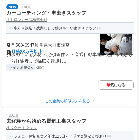
NEW
正社員
カーコーティング・車磨きスタッフ
オトロンカーズ株式会社
車好き歓迎！残業なしで働きやすい磨きスタッフ
〒503-0947岐阜県大垣市浅草
月給38万円以上
求めている人材 ＜必須条件＞ ・普通自動車運転免許 未経験か
ら経験者まで幅広く歓迎し...
バイク通勤OK
+20個
気になる
この企業の類似求人を見る
正社員
未経験から始める電気工事スタッフ
株式会社 トクデン
フォロー体制充実／年休125日～／奨学金返済支援あり