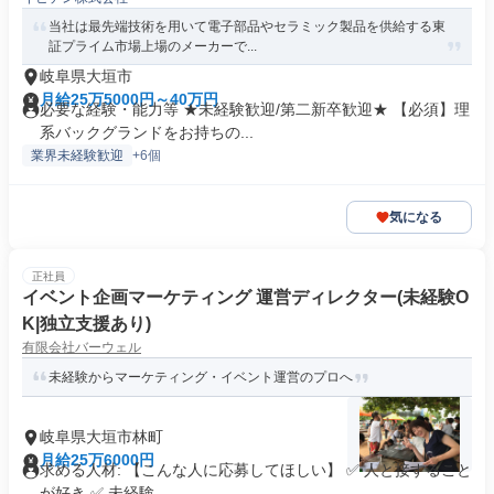
当社は最先端技術を用いて電子部品やセラミック製品を供給する東
証プライム市場上場のメーカーで...
岐阜県大垣市
月給25万5000円～40万円
必要な経験・能力等 ★未経験歓迎/第二新卒歓迎★ 【必須】理
系バックグランドをお持ちの...
業界未経験歓迎
+6個
気になる
正社員
イベント企画マーケティング 運営ディレクター(未経験O
K|独立支援あり)
有限会社バーウェル
未経験からマーケティング・イベント運営のプロへ
岐阜県大垣市林町
月給25万6000円
求める人材: 【こんな人に応募してほしい】 ✅ 人と接すること
が好き ✅ 未経験...