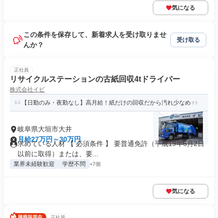
気になる
この条件を保存して、新着求人を受け取りませ
受け取る
んか？
正社員
リサイクルステーションの古紙回収4tドライバー
株式会社イビ
【日勤のみ・夜勤なし】高月給！紙だけの回収だから汚れ少なめ
岐阜県大垣市大井
月給27万円～30万円
求めている人材 【 必須条件 】 要普通免許（平成19年6月2日
以前に取得）または、要...
業界未経験歓迎
学歴不問
+7個
気になる
正社員