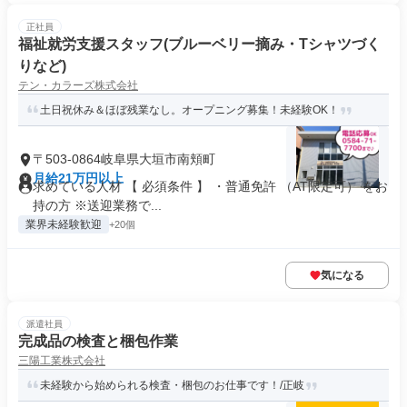
正社員
福祉就労支援スタッフ(ブルーベリー摘み・Tシャツづく
りなど)
テン・カラーズ株式会社
土日祝休み＆ほぼ残業なし。オープニング募集！未経験OK！
〒503-0864岐阜県大垣市南頬町
月給21万円以上
求めている人材 【 必須条件 】 ・普通免許 （AT限定可） をお
持の方 ※送迎業務で...
業界未経験歓迎
+20個
気になる
派遣社員
完成品の検査と梱包作業
三陽工業株式会社
未経験から始められる検査・梱包のお仕事です！/正岐