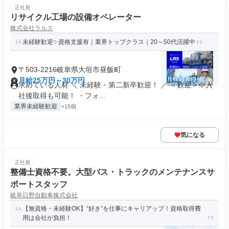
正社員
リサイクル工場の設備オペレーター
株式会社ラルス
未経験歓迎✨資格支援有｜業界トップクラス｜20～50代活躍中
〒503-2216岐阜県大垣市昼飯町
月給25万円～30万円
求めている人材 ＼ 未経験・第二新卒歓迎！ ／ ＜歓迎＞※入
社後取得も可能！ ・フォ...
業界未経験歓迎
+15個
気になる
正社員
整備士資格不要。大型バス・トラックのメンテナンスサ
ポートスタッフ
岐阜日野自動車株式会社
【無資格・未経験OK】“好き”を仕事にキャリアップ！資格取得費
用は会社が負担！