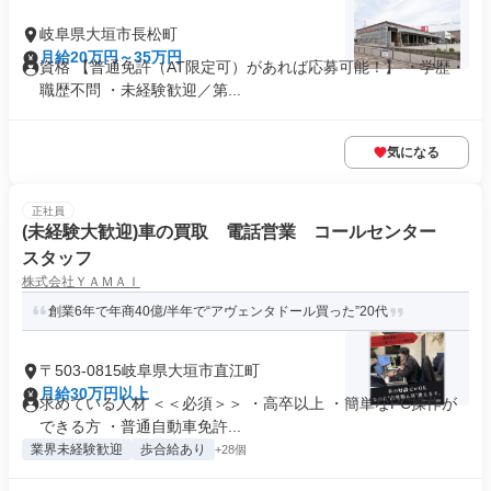
岐阜県大垣市長松町
月給20万円～35万円
資格 【普通免許（AT限定可）があれば応募可能！】 ・学歴・
職歴不問 ・未経験歓迎／第...
気になる
正社員
(未経験大歓迎)車の買取 電話営業 コールセンター
スタッフ
株式会社ＹＡＭＡＩ
創業6年で年商40億/半年で“アヴェンタドール買った”20代
〒503-0815岐阜県大垣市直江町
月給30万円以上
求めている人材 ＜＜必須＞＞ ・高卒以上 ・簡単なPC操作が
できる方 ・普通自動車免許...
業界未経験歓迎
歩合給あり
+28個