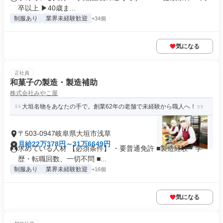
卒以上 ▶40歳ま...
制服あり
業界未経験歓迎
+34個
気になる
正社員
和菓子の製造・製造補助
株式会社みやこ屋
大垣名物をあなたの手で。創業62年の老舗で未経験から職人へ！
〒503-0947岐阜県大垣市浅草
月給22万378円～31万6649円
求めている人材 【必須条件】 ・要普通免許 ■製造経験・学
歴・転職回数、一切不問 ■...
制服あり
業界未経験歓迎
+16個
気になる