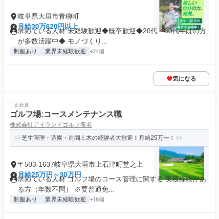
岐阜県大垣市青柳町
月給30万620円以上
求めている人材 未経験歓迎◆既卒歓迎◆20代・30代半ばの方
が多数活躍中◆ モノづくり...
制服あり
業界未経験歓迎
+24個
気になる
正社員
ゴルフ場:コースメンテナンス職
株式会社アイランドゴルフ養老
芝生管理・造園・造園土木の経験者大歓迎！月給25万〜！
〒503-1637岐阜県大垣市上石津町堂之上
月給25万円～30万円
求めている人材 ゴルフ場のコース管理に関する 実務経験があ
る方（年数不問） ※要普通免...
制服あり
業界未経験歓迎
+18個