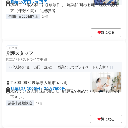
月給35万円～50万円
求めている人材 【 必須条件 】 建築に関わる施工経験のある
方（年数不問） ＼経験者...
年間休日120日以上
+24個
気になる
正社員
介護スタッフ
株式会社ベストライフ中部
入社祝い金10万円（規定）！残業なしでプライベートも充実！
〒503-0972岐阜県大垣市宝和町
月給22万1000円～30万7500円
求めている人材 未経験OK。介護職が初めてという方もご安心
下さい。
業界未経験歓迎
+14個
気になる