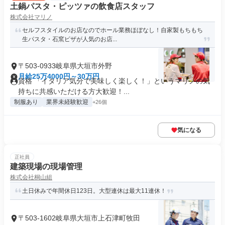
土鍋パスタ・ピッツァの飲食店スタッフ
株式会社マリノ
セルフスタイルのお店なのでホール業務ほぼなし！自家製もちもち
生パスタ・石窯ピザが人気のお店...
〒503-0933岐阜県大垣市外野
月給25万4000円～30万円
資格 「イタリア気分で美味しく楽しく！」というマリノの気
持ちに共感いただける方大歓迎！...
制服あり
業界未経験歓迎
+26個
気になる
正社員
建築現場の現場管理
株式会社桐山組
土日休みで年間休日123日。大型連休は最大11連休！
〒503-1602岐阜県大垣市上石津町牧田