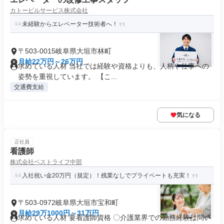
カトービルサービス株式会社
未経験からエレベーター技術者へ！
〒503-0015岐阜県大垣市林町
月給22万円～26万円
求めている人材 当社では経験や資格よりも、人柄や仕事への
姿勢を重視しています。 【こ...
交通費支給
気になる
正社員
看護師
株式会社ベストライフ中部
入社祝い金20万円（規定）！残業なしでプライベートも充実！
〒503-0972岐阜県大垣市宝和町
月給29万1000円～31万円
求めている人材 要看護師資格 〇介護業界での勤務経験は問い