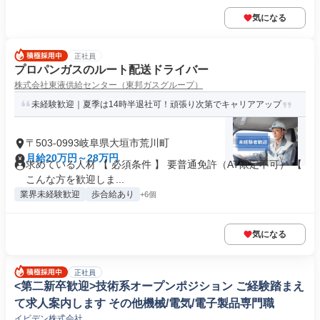
気になる
正社員
プロパンガスのルート配送ドライバー
株式会社東液供給センター（東邦ガスグループ）
未経験歓迎｜夏季は14時半退社可！頑張り次第でキャリアアップ
〒503-0993岐阜県大垣市荒川町
月給20万円～28万円
求めている人材 【 必須条件 】 要普通免許（AT限定不可） 【
こんな方を歓迎しま...
業界未経験歓迎
歩合給あり
+6個
気になる
正社員
<第二新卒歓迎>技術系オープンポジション ご経験踏まえ
て求人案内します その他機械/電気/電子製品専門職
イビデン株式会社