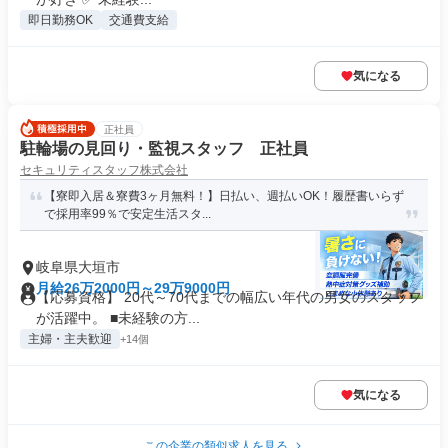
即日勤務OK
交通費支給
気になる
正社員
駐輪場の見回り・監視スタッフ 正社員
セキュリティスタッフ株式会社
【寮即入居＆寮費3ヶ月無料！】日払い、週払いOK！履歴書いらず
で採用率99％で安定生活スタ...
岐阜県大垣市
月給26万2000円～29万9000円
【応募資格】 20代～70代までの幅広い年代の男女のスタッフ
が活躍中。 ■未経験の方...
主婦・主夫歓迎
+14個
気になる
この企業の類似求人を見る