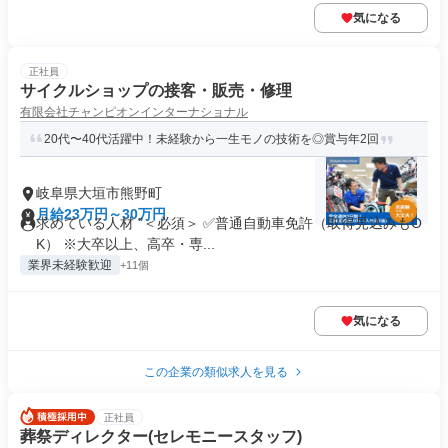
気になる
正社員
サイクルショップの接客・販売・修理
有限会社チャンピオンインターナショナル
20代〜40代活躍中！未経験から一生モノの技術を◎賞与年2回
岐阜県大垣市熊野町
月給23万円～30万円
求めている人材 "＜必須＞ ✅普通自動車免許（取得見込みもO
K） ※大卒以上、高卒・専...
業界未経験歓迎
+11個
気になる
この企業の類似求人を見る
正社員
葬祭ディレクター(セレモニースタッフ)