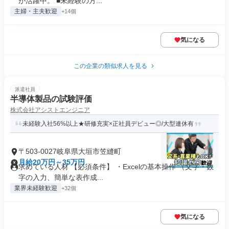
が活躍中。 ■未経験の方...
主婦・主夫歓迎
+14個
気になる
この企業の類似求人を見る
派遣社員
半導体製品の試験評価
株式会社アシストエンジニア
未経験入社56%以上★研修充実×正社員デビュー◎/大型連休有
〒503-0027岐阜県大垣市笠縫町
月給20万円～35万円
求めている人材 【必須条件】 ・Excelの基本操作 （文字・数
字の入力、簡単な表作成...
業界未経験歓迎
+32個
気になる