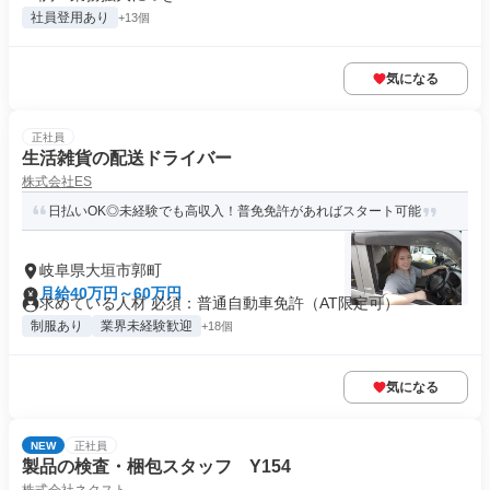
社員登用あり
+13個
気になる
正社員
生活雑貨の配送ドライバー
株式会社ES
日払いOK◎未経験でも高収入！普免免許があればスタート可能
岐阜県大垣市郭町
月給40万円～60万円
求めている人材 必須：普通自動車免許（AT限定可）
制服あり
業界未経験歓迎
+18個
気になる
NEW
正社員
製品の検査・梱包スタッフ Y154