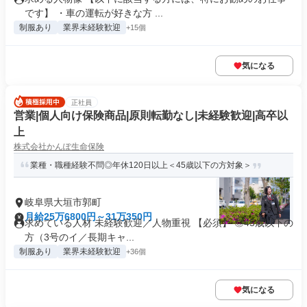
です】 ・車の運転が好きな方 ...
制服あり
業界未経験歓迎
+15個
気になる
正社員
営業|個人向け保険商品|原則転勤なし|未経験歓迎|高卒以
上
株式会社かんぽ生命保険
業種・職種経験不問◎年休120日以上＜45歳以下の方対象＞
岐阜県大垣市郭町
月給25万6800円～31万350円
求めている人材 未経験歓迎／人物重視 【必須】 ◎45歳以下の
方（3号のイ／長期キャ...
制服あり
業界未経験歓迎
+36個
気になる