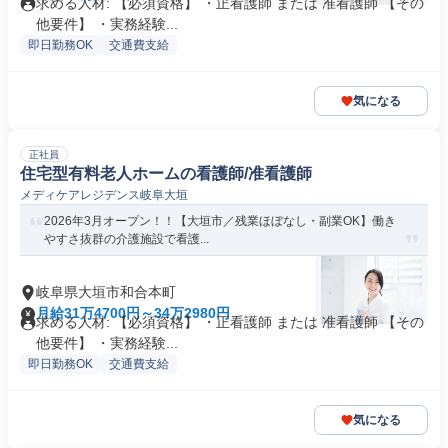
求める人材: 【必須資格】 ・正看護師 または 准看護師 【その
他要件】 ・実務経験...
即日勤務OK
交通費支給
気になる
正社員
住宅型有料老人ホームの看護師/准看護師
メディケアレジデンス岐阜大垣
2026年3月オープン！！【大垣市／残業ほぼなし・副業OK】働き
やすさ抜群の介護施設で看護...
岐阜県大垣市和合本町
月給31万4700円～34万2980円
求める人材: 【必須資格】 ・正看護師 または 准看護師 【その
他要件】 ・実務経験...
即日勤務OK
交通費支給
気になる