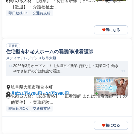
求める人材: 【必須】 ・初任者研修（旧ヘルパー2級）以上
【歓迎】 ・介護福祉士 ...
即日勤務OK
交通費支給
気になる
正社員
住宅型有料老人ホームの看護師/准看護師
メディケアレジデンス岐阜大垣
2026年3月オープン！！【大垣市／残業ほぼなし・副業OK】働き
やすさ抜群の介護施設で看護...
岐阜県大垣市和合本町
月給31万4700円～34万2980円
求める人材: 【必須資格】 ・正看護師 または 准看護師 【その
他要件】 ・実務経験...
即日勤務OK
交通費支給
気になる