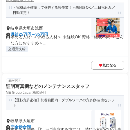
株式会社ネクスト
＜完成品を確認して梱包する軽作業！＞未経験OK／土日祝休み／
日勤固定！
岐阜県大垣市浅西
月給25万円～35万円
求める人材: ＜求める人材＞ 未経験OK 資格・経験不問 ＜こん
な方におすすめ＞...
交通費支給
気になる
業務委託
証明写真機などのメンテナンススタッフ
ME Group Japan株式会社
【運転免許必須】扶養範囲内・ダブルワークの方多数/自由なシフ
ト
岐阜県大垣市
完全歩合制
求める人物像 【以下に該当する方には、特にお勧めのお仕事