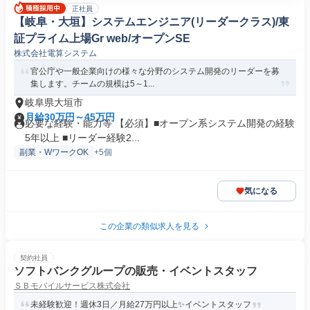
正社員
【岐阜・大垣】システムエンジニア(リーダークラス)/東
証プライム上場Gr web/オープンSE
株式会社電算システム
官公庁や一般企業向けの様々な分野のシステム開発のリーダーを募
集します。チームの規模は5～1...
岐阜県大垣市
月給30万円～45万円
必要な経験・能力等 【必須】■オープン系システム開発の経験
5年以上 ■リーダー経験2...
副業・WワークOK
+5個
気になる
この企業の類似求人を見る
契約社員
ソフトバンクグループの販売・イベントスタッフ
ＳＢモバイルサービス株式会社
未経験歓迎！週休3日／月給27万円以上✨イベントスタッフ