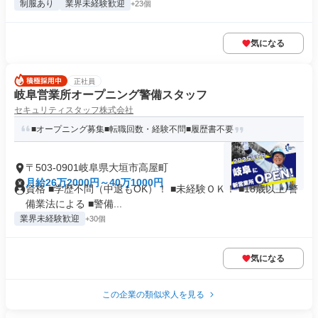
制服あり
業界未経験歓迎
+23個
気になる
正社員
岐阜営業所オープニング警備スタッフ
セキュリティスタッフ株式会社
■オープニング募集■転職回数・経験不問■履歴書不要
〒503-0901岐阜県大垣市高屋町
月給26万2000円～40万1000円
資格 ■学歴不問（中退もOK）！ ■未経験ＯＫ！ ■18歳以上/警
備業法による ■警備...
業界未経験歓迎
+30個
気になる
この企業の類似求人を見る