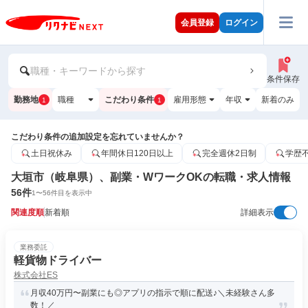
会員登録
ログイン
職種・キーワードから探す
条件保存
勤務地
職種
こだわり条件
雇用形態
年収
新着のみ
1
1
こだわり条件の追加設定を忘れていませんか？
土日祝休み
年間休日120日以上
完全週休2日制
学歴
大垣市（岐阜県）、副業・WワークOKの転職・求人情報
56
件
1
〜
56
件目を表示中
関連度順
新着順
詳細表示
業務委託
軽貨物ドライバー
株式会社ES
月収40万円〜副業にも◎アプリの指示で順に配送♪＼未経験さん多
数！／