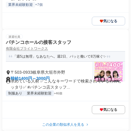
業界未経験歓迎
+7個
気になる
派遣社員
パチンコホールの接客スタッフ
有限会社ブライトワークス
「週5は無理」なあなたへ。週2日、パッと働いて8万稼ぐ✨
〒503-0933岐阜県大垣市外野
時給1400円～3000円
求めている人材 ✅こんなキーワードで検索されている方にピ
ッタリ✅ #パチンコ店スタッフ...
制服あり
業界未経験歓迎
+46個
気になる
この企業の類似求人を見る