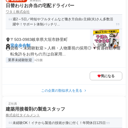
業務委託
日替わりお弁当の宅配ドライバー
ワタミ株式会社
週2～5日／時短やフルタイムなど働き方自由♪主婦(夫)さん多数活
躍中！サポート体制バッチリ...
〒503-0983岐阜県大垣市静里町
完全歩合制
資格 ＜未経験歓迎＞人柄・人物重視の採用◎ ▼普通自動車運
転免許をお持ちの方は自家用...
業界未経験歓迎
+21個
気になる
この企業の類似求人を見る
正社員
建築用接着剤の製造スタッフ
株式会社タイルメント
未経験OK！イチから製造の技術が身に付く！年間休日125日