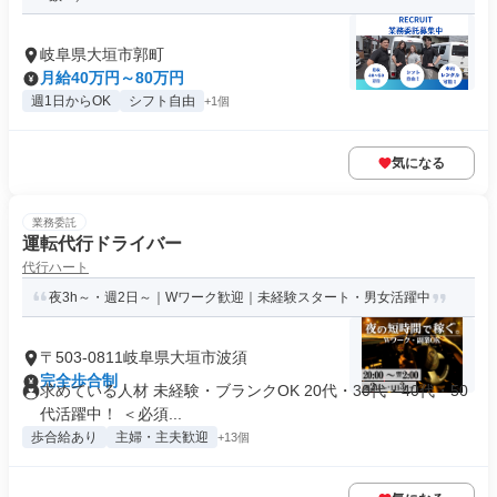
岐阜県大垣市郭町
月給40万円～80万円
週1日からOK
シフト自由
+1個
気になる
業務委託
運転代行ドライバー
代行ハート
夜3h～・週2日～｜Wワーク歓迎｜未経験スタート・男女活躍中
〒503-0811岐阜県大垣市波須
完全歩合制
求めている人材 未経験・ブランクOK 20代・30代・40代・50
代活躍中！ ＜必須...
歩合給あり
主婦・主夫歓迎
+13個