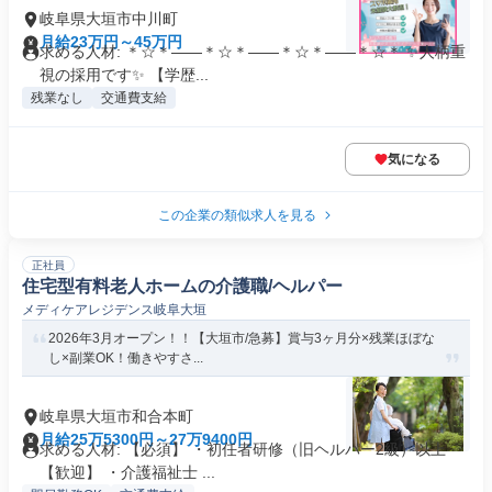
岐阜県大垣市中川町
月給23万円～45万円
求める人材: ＊☆＊――＊☆＊――＊☆＊――＊☆＊ ✨人柄重
視の採用です✨ 【学歴...
残業なし
交通費支給
気になる
この企業の類似求人を見る
正社員
住宅型有料老人ホームの介護職/ヘルパー
メディケアレジデンス岐阜大垣
2026年3月オープン！！【大垣市/急募】賞与3ヶ月分×残業ほぼな
し×副業OK！働きやすさ...
岐阜県大垣市和合本町
月給25万5300円～27万9400円
求める人材: 【必須】 ・初任者研修（旧ヘルパー2級）以上
【歓迎】 ・介護福祉士 ...