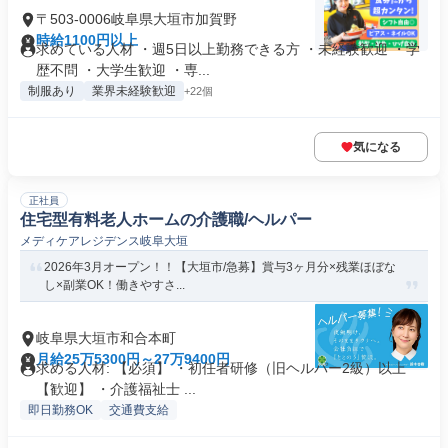
〒503-0006岐阜県大垣市加賀野
時給1100円以上
求めている人材 ・週5日以上勤務できる方 ・未経験歓迎 ・学
歴不問 ・大学生歓迎 ・専...
制服あり
業界未経験歓迎
+22個
気になる
正社員
住宅型有料老人ホームの介護職/ヘルパー
メディケアレジデンス岐阜大垣
2026年3月オープン！！【大垣市/急募】賞与3ヶ月分×残業ほぼな
し×副業OK！働きやすさ...
岐阜県大垣市和合本町
月給25万5300円～27万9400円
求める人材: 【必須】 ・初任者研修（旧ヘルパー2級）以上
【歓迎】 ・介護福祉士 ...
即日勤務OK
交通費支給