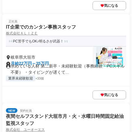
気になる
正社員
IT企業でのカンタン事務スタッフ
株式会社ＡＬＩＺＥ
PC苦手でもOK♪明るさが武器！
岐阜県大垣市
月給22万円～35万円
求めている人材 第二新卒・未経験歓迎（事務経験・PCスキル
不要） ・タイピングが遅くて...
業界未経験歓迎
+33個
気になる
NEW
契約社員
夜間セルフスタンド大垣市月・火・水曜日時間固定給油
監視スタッフ
株式会社 ユーオーエス