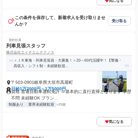
気になる
この条件を保存して、新着求人を受け取りませ
受け取る
んか？
契約社員
列車見張スタッフ
株式会社エイチエムテクノス
＜ＪＲ東海・列車見張員・大募集！＞20～60代活躍中！【警備・
高収入・シフト制・未経験歓迎...
〒503-0901岐阜県大垣市高屋町
日給1万2000円～1万5000円
資格 普通自動車運転免許 ※基本的に直行直帰となります 学歴
不問 未経験OK ブラン...
制服あり
業界未経験歓迎
+25個
気になる