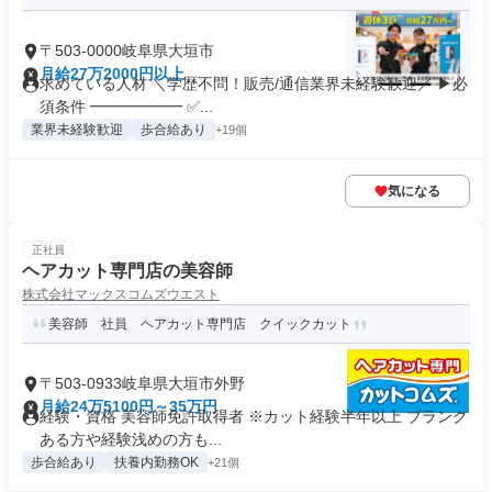
〒503-0000岐阜県大垣市
月給27万2000円以上
求めている人材 ＼学歴不問！販売/通信業界未経験歓迎／ ▶必
須条件 ━━━━━━ ✅...
業界未経験歓迎
歩合給あり
+19個
気になる
正社員
ヘアカット専門店の美容師
株式会社マックスコムズウエスト
美容師 社員 ヘアカット専門店 クイックカット
〒503-0933岐阜県大垣市外野
月給24万5100円～35万円
経験・資格 美容師免許取得者 ※カット経験半年以上 ブランク
ある方や経験浅めの方も...
歩合給あり
扶養内勤務OK
+21個