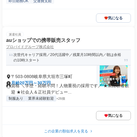
即日勤務OK
交通費支給
気になる
派遣社員
auショップでの携帯販売スタッフ
プロバイドグループ株式会社
次世代キャリア採用／20代活躍中／残業月10時間以内／朝は余裕
の10時スタート
〒503-0808岐阜県大垣市三塚町
月給20万円～30万円
資格 ＼学歴・経験不問！人物重視の採用です／ ★未経験者歓
迎 ★社会人＆正社員デビュー...
制服あり
業界未経験歓迎
+26個
気になる
この企業の類似求人を見る