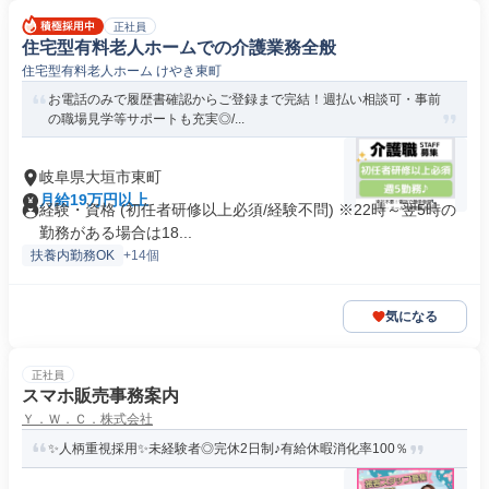
正社員
住宅型有料老人ホームでの介護業務全般
住宅型有料老人ホーム けやき東町
お電話のみで履歴書確認からご登録まで完結！週払い相談可・事前
の職場見学等サポートも充実◎/...
岐阜県大垣市東町
月給19万円以上
経験・資格 (初任者研修以上必須/経験不問) ※22時～翌5時の
勤務がある場合は18...
扶養内勤務OK
+14個
気になる
正社員
スマホ販売事務案内
Ｙ．Ｗ．Ｃ．株式会社
✨人柄重視採用✨未経験者◎完休2日制♪有給休暇消化率100％