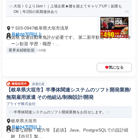
大垣ＩＣより1km！｜上場企業★腰を据えてキャリアUP｜副業も
OK｜年2回の長期連休あり
〒503-0947岐阜県大垣市浅草
月給20万円以上
資格 普通自動車免許が必要です。 第二新卒歓迎 Uターン・Iタ
ーン歓迎 学歴・職歴・...
業界未経験歓迎
+18個
気になる
派遣社員
【岐阜県大垣市】半導体関連システムのソフト開発業務/
無期雇用派遣 その他組込/制御設計/開発
ブライザ株式会社
半導体関連システムのソフト開発業務をお任せします。
岐阜県大垣市
月給24万円以上
必要な経験・能力等 【必須】 Java、PostgreSQLでの設計経
験 【尚可】製...