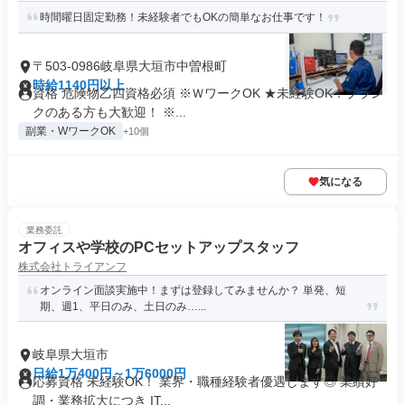
時間曜日固定勤務！未経験者でもOKの簡単なお仕事です！
〒503-0986岐阜県大垣市中曽根町
時給1140円以上
資格 危険物乙四資格必須 ※ＷワークOK ★未経験OK！ブラン
クのある方も大歓迎！ ※...
副業・WワークOK
+10個
気になる
業務委託
オフィスや学校のPCセットアップスタッフ
株式会社トライアンフ
オンライン面談実施中！まずは登録してみませんか？ 単発、短
期、週1、平日のみ、土日のみ…...
岐阜県大垣市
日給1万400円～1万6000円
応募資格 未経験OK！ 業界・職種経験者優遇します◎ 業績好
調・業務拡大につき IT...