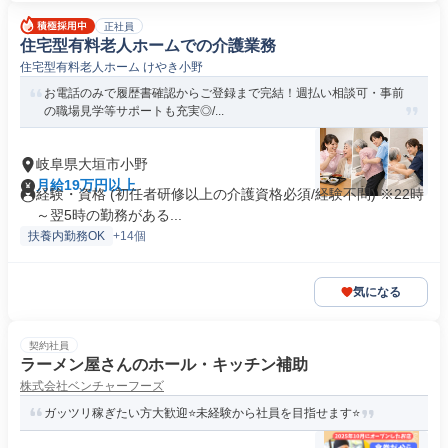
正社員
住宅型有料老人ホームでの介護業務
住宅型有料老人ホーム けやき小野
お電話のみで履歴書確認からご登録まで完結！週払い相談可・事前
の職場見学等サポートも充実◎/...
岐阜県大垣市小野
月給19万円以上
経験・資格 (初任者研修以上の介護資格必須/経験不問) ※22時
～翌5時の勤務がある...
扶養内勤務OK
+14個
気になる
契約社員
ラーメン屋さんのホール・キッチン補助
株式会社ベンチャーフーズ
ガッツリ稼ぎたい方大歓迎⭐未経験から社員を目指せます⭐