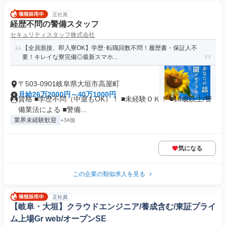
正社員
経歴不問の警備スタッフ
セキュリティスタッフ株式会社
【全員面接、即入寮OK】学歴･転職回数不問！履歴書・保証人不
要！キレイな寮完備◎最新スマホ...
〒503-0901岐阜県大垣市高屋町
月給26万2000円～40万1000円
資格 ■学歴不問（中退もOK）！ ■未経験ＯＫ！ ■18歳以上/警
備業法による ■警備...
業界未経験歓迎
+34個
気になる
この企業の類似求人を見る
正社員
【岐阜・大垣】クラウドエンジニア/養成含む/東証プライ
ム上場Gr web/オープンSE