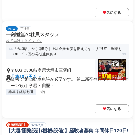
気になる
NEW
正社員
一刻魁堂の社員スタッフ
株式会社ＪＢイレブン
「大垣駅」から車5分｜上場企業★腰を据えてキャリアUP｜副業も
OK｜年2回の長期連休あり
〒503-0808岐阜県大垣市三塚町
月給20万円以上
資格 普通自動車免許が必要です。 第二新卒歓迎 Uターン・Iタ
ーン歓迎 学歴・職歴・...
業界未経験歓迎
+18個
気になる
派遣社員
【大垣/開発設計(機械/設備)】経験者募集 年間休日120日/