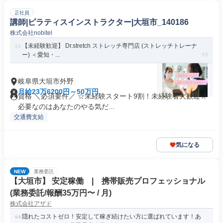
正社員
講師|ピラティスインストラクター|大垣市_140186
株式会社nobitel
【未経験歓迎】 Dr.stretch ストレッチ専門店 (ストレッチトレーナ
ー) ＜愛知・...
岐阜県大垣市外野
月給23万6200円～50万円
資格 ＼必須要件／ ☆未経験スタート9割！未経験者大歓迎☆
必要なのはあなたのやる気だ...
交通費支給
気になる
NEW
業務委託
【大垣市】 安定稼働 | 携帯販売プロフェッショナル
(業務委託/報酬35万円〜 / 月)
株式会社アザド
隠れたコストゼロ！安定して稼ぎ続けたい方に選ばれています！あ