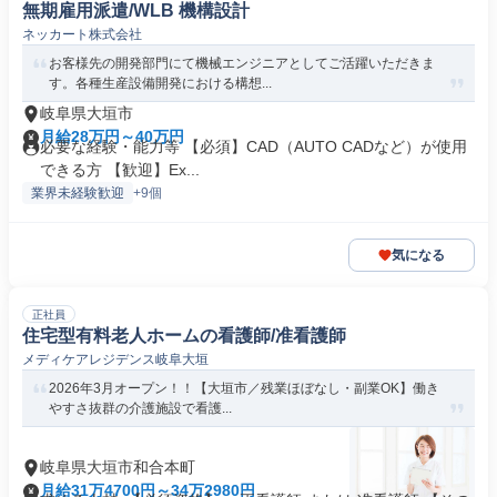
無期雇用派遣/WLB 機構設計
ネッカート株式会社
お客様先の開発部門にて機械エンジニアとしてご活躍いただきま
す。各種生産設備開発における構想...
岐阜県大垣市
月給28万円～40万円
必要な経験・能力等 【必須】CAD（AUTO CADなど）が使用
できる方 【歓迎】Ex...
業界未経験歓迎
+9個
気になる
正社員
住宅型有料老人ホームの看護師/准看護師
メディケアレジデンス岐阜大垣
2026年3月オープン！！【大垣市／残業ほぼなし・副業OK】働き
やすさ抜群の介護施設で看護...
岐阜県大垣市和合本町
月給31万4700円～34万2980円