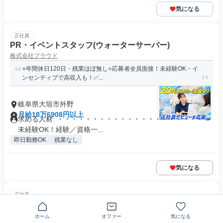
気になる
正社員
PR・イベントスタッフ(ウォーターサーバー)
株式会社プラウド
⭐年間休日120日・残業ほぼ無し⭐応募者全員面接！未経験OK・イ
ンセンティブで高収入も！✅...
岐阜県大垣市外野
月給18万6908円以上
求める人材: ・・・・・・・・・・・・・・・・・・・・・ ⭐
未経験OK！経験／資格一...
即日勤務OK
残業なし
気になる
正社員
スマホ販売・ご案内スタッフ
株式会社プラウド
ホーム
オファー
気になる