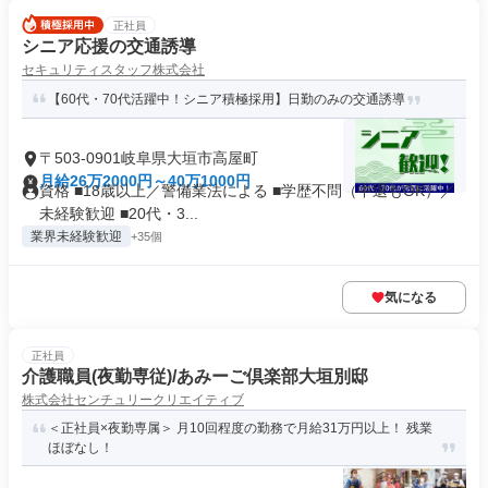
正社員
シニア応援の交通誘導
セキュリティスタッフ株式会社
【60代・70代活躍中！シニア積極採用】日勤のみの交通誘導
〒503-0901岐阜県大垣市高屋町
月給26万2000円～40万1000円
資格 ■18歳以上／警備業法による ■学歴不問（中退もOK）／
未経験歓迎 ■20代・3...
業界未経験歓迎
+35個
気になる
正社員
介護職員(夜勤専従)/あみーご倶楽部大垣別邸
株式会社センチュリークリエイティブ
＜正社員×夜勤専属＞ 月10回程度の勤務で月給31万円以上！ 残業
ほぼなし！