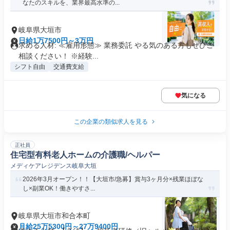
なたのスキルを、業界最高水準の...
岐阜県大垣市
日給1万7500円～3万円
求める人材: ≪雇用形態≫ 業務委託 やる気のある方もぜひご
相談ください！ ※経験...
シフト自由
交通費支給
気になる
この企業の類似求人を見る
正社員
住宅型有料老人ホームの介護職/ヘルパー
メディケアレジデンス岐阜大垣
2026年3月オープン！！【大垣市/急募】賞与3ヶ月分×残業ほぼな
し×副業OK！働きやすさ...
岐阜県大垣市和合本町
月給25万5300円～27万9400円