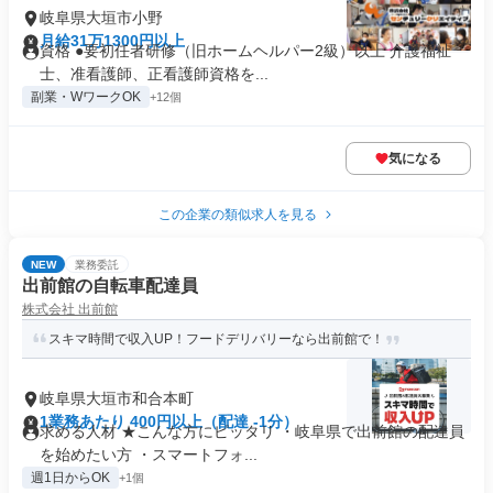
岐阜県大垣市小野
月給31万1300円以上
資格 ●要初任者研修（旧ホームヘルパー2級）以上 介護福祉
士、准看護師、正看護師資格を...
副業・WワークOK
+12個
気になる
この企業の類似求人を見る
NEW
業務委託
出前館の自転車配達員
株式会社 出前館
スキマ時間で収入UP！フードデリバリーなら出前館で！
岐阜県大垣市和合本町
1業務あたり 400円以上（配達 -1分）
求める人材 ★こんな方にピッタリ ・岐阜県で出前館の配達員
を始めたい方 ・スマートフォ...
週1日からOK
+1個