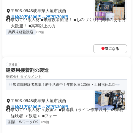
〒503-0945岐阜県大垣市浅西
月給20万4300円～25万6700円
求めている人材 ■未経験者歓迎！ ■ものづくりに興味のある方
大歓迎！ ■高卒以上の方 ...
業界未経験歓迎
+29個
気になる
正社員
建築用接着剤の製造
株式会社タイルメント
製造職経験者募集！若手活躍中！年間休日125日・土日祝休み◎
〒503-0945岐阜県大垣市浅西
月給21万6300円～28万6300円
求めている人材 ＜必須＞ ■製造職（ライン作業以外）の業務
経験者 ＜歓迎＞ ■フォー...
副業・WワークOK
+28個