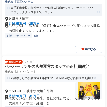
株式会社電算システム
大手不動産様の物件サイトや動物病院向けクラウドサービスなど、
パブリッククラウド上でシステム...
岐阜県大垣市
月給25万円～35万円
必要な経験・能力等 【必須】◆Webオープン系システム開発
の経験◆チャレンジするマイン...
副業・WワークOK
+5個
気になる
正社員
ペッパーランチの店舗運営スタッフ※正社員限定
株式会社ホットパレット
未経験からの挑戦歓迎★年休122日＆退職金など福利厚生充実◎
〒503-0933岐阜県大垣市外野
月給26万円～41万円
求めている人材 ＼将来、会社の柱となる／ ＼店舗スタッフを
大募集！／ 学歴・経験一切...