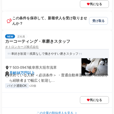
気になる
この条件を保存して、新着求人を受け取りませ
受け取る
んか？
NEW
正社員
カーコーティング・車磨きスタッフ
オトロンカーズ株式会社
車好き歓迎！残業なしで働きやすい磨きスタッフ
〒503-0947岐阜県大垣市浅草
月給38万円以上
求めている人材 ＜必須条件＞ ・普通自動車運転免許 未経験か
ら経験者まで幅広く歓迎し...
バイク通勤OK
+20個
気になる
この企業の類似求人を見る