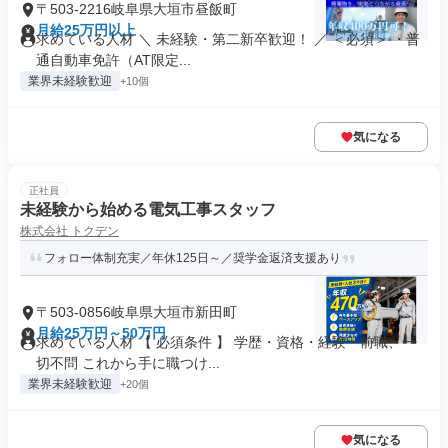
〒503-2216岐阜県大垣市昼飯町
月給25万円以上
求めている人材 ＼ 未経験・第二新卒歓迎！ ／ ＜必須＞ ・普
通自動車免許（AT限定...
業界未経験歓迎
+10個
気になる
正社員
未経験から始める電気工事スタッフ
株式会社 トクデン
フォロー体制充実／年休125日～／奨学金返済支援あり
〒503-0856岐阜県大垣市新田町
月給25万円～50万円
求めている人材 【 必須条件 】 学歴・資格・経験・前職、一
切不問 これから手に職つけ...
業界未経験歓迎
+20個
気になる