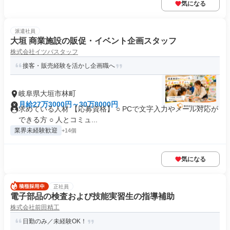
気になる
派遣社員
大垣 商業施設の販促・イベント企画スタッフ
株式会社イツバスタッフ
接客・販売経験を活かし企画職へ
岐阜県大垣市林町
月給27万3000円～30万8000円
求めている人材 【応募資格】 ○ PCで文字入力やメール対応が
できる方 ○ 人とコミュ...
業界未経験歓迎
+14個
気になる
正社員
電子部品の検査および技能実習生の指導補助
株式会社前田精工
日勤のみ／未経験OK！