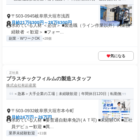
〒503-0945岐阜県大垣市浅西
月給21万6300円～28万6300円
求めている人材 ＜必須＞ ■製造職（ライン作業以外）の業務
経験者 ＜歓迎＞ ■フォー...
副業・WワークOK
+28個
気になる
正社員
プラスチックフィルムの製造スタッフ
株式会社有起産業
＜急募＞大手企業の工場｜未経験歓迎｜年間休日120日｜転勤無
〒503-0932岐阜県大垣市本今町
月給24万円～26万円
求めている人材 ■要普通自動車免許(ＡＴ可) ■未経験OK ■正社
員デビュー歓迎 ■異...
業界未経験歓迎
+11個