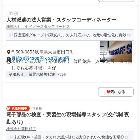
正社員
人材派遣の法人営業・スタッフコーディネーター
株式会社 セイノースタッフサービス
西濃運輸グループ｜転勤なし。対人対応力で、地元の活性化に貢献
〒503-0853岐阜県大垣市田口町
月給23万4300円～30万500円
求めている人材 【 必須条件 】 普通免許 （AT限定可・保有無
しでも応募可能） を保...
制服あり
業界未経験歓迎
+31個
気になる
正社員
電子部品の検査・実習生の現場指導スタッフ(交代制 夜
勤あり)
株式会社前田精工
未経験OK！英語・タガログ語が話せる方◎きれいで快適な工場◎