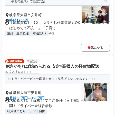
手との直取引で経営安定
岐阜県大垣市安井町
時給1200円
【応募資格】 【久しぶりのお仕事復帰もOK！】 「事務の仕事
は初めてで不安…」「子育て...
主婦・主夫歓迎
車通勤OK
+8個
気になる
業務委託
免許があれば始められる!安定×高収入の軽貨物配送
株式会社ＧＡＬＬＯＰ９
ドライバーデビュー応援！ガッツリ稼げるシステムです！
岐阜県大垣市安井町
月給50万円～120万円
求める人材: 【資格】 要普通免許（ＡＴ限定可） ＜学歴不
問！ドライバー未経験者歓...
社員登用あり
シフト自由