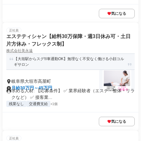
気になる
正社員
エステティシャン【給料30万保障・週3日休み可・土日
片方休み・フレックス制】
株式会社美永遠
【大垣駅からスグ!!/車通勤OK】無理なく不安なく働ける小顔コル
ギサロン
岐阜県大垣市高屋町
月給30万円～45万円
求める人材: 【応募条件】 ✅ 業界経験者（エステ・整体・リラ
クなど） ✅ 接客業...
残業なし
交通費支給
+1個
気になる
正社員