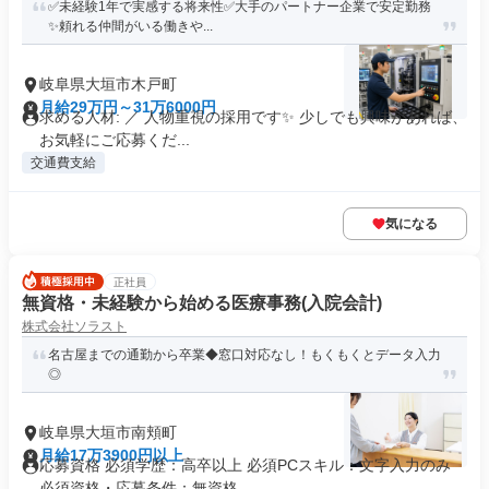
✅️未経験1年で実感する将来性✅️大手のパートナー企業で安定勤務
✨️頼れる仲間がいる働きや...
岐阜県大垣市木戸町
月給29万円～31万6000円
求める人材: ／ 人物重視の採用です✨️ 少しでも興味があれば、
お気軽にご応募くだ...
交通費支給
気になる
正社員
無資格・未経験から始める医療事務(入院会計)
株式会社ソラスト
名古屋までの通勤から卒業◆窓口対応なし！もくもくとデータ入力
◎
岐阜県大垣市南頬町
月給17万3900円以上
応募資格 必須学歴：高卒以上 必須PCスキル：文字入力のみ
必須資格・応募条件：無資格...