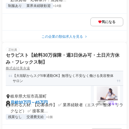
制服あり
業界未経験歓迎
+14個
気になる
この企業の類似求人を見る
正社員
セラピスト【給料30万保障・週3日休み可・土日片方休
み・フレックス制】
株式会社美永遠
【大垣駅からスグ!!/車通勤OK】無理なく不安なく働ける美容整体
サロン
岐阜県大垣市高屋町
月給30万円～45万円
求める人材: 【応募条件】 ✅ 業界経験者（エステ・整体・リラ
クなど） ✅ 接客業...
残業なし
交通費支給
+1個