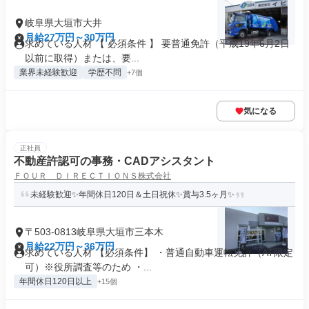
岐阜県大垣市大井
月給27万円～30万円
求めている人材 【 必須条件 】 要普通免許（平成19年6月2日
以前に取得）または、要...
業界未経験歓迎
学歴不問
+7個
気になる
正社員
不動産許認可の事務・CADアシスタント
ＦＯＵＲ ＤＩＲＥＣＴＩＯＮＳ株式会社
未経験歓迎✨年間休日120日＆土日祝休✨賞与3.5ヶ月✨
〒503-0813岐阜県大垣市三本木
月給22万円～36万円
求めている人材 【必須条件】 ・普通自動車運転免許（AT限定
可）※役所調査等のため ・...
年間休日120日以上
+15個