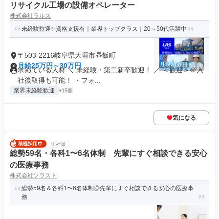
リサイクル工場の設備オペレーター
株式会社ラルス
未経験歓迎✨資格支援有｜業界トップクラス｜20～50代活躍中
〒503-2216岐阜県大垣市昼飯町
月給25万円～30万円
求めている人材 ＼ 未経験・第二新卒歓迎！ ／ ＜歓迎＞※入
社後取得も可能！ ・フォ...
業界未経験歓迎
+15個
気になる
正社員
総勢59名・各科1〜6名体制 先輩にすぐ相談できる安心
の医療事務
株式会社ソラスト
総勢59名＆各科1〜6名体制◎先輩にすぐ相談できる安心の医療事
務