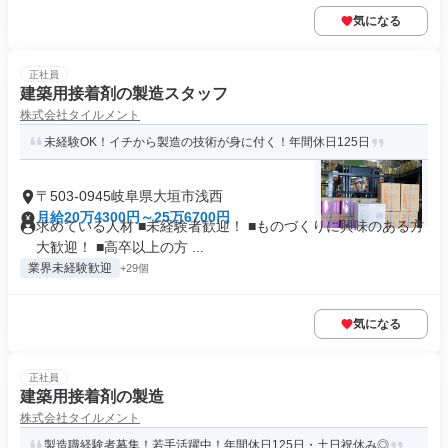
気になる
正社員
建築用接着剤の製造スタッフ
株式会社タイルメント
未経験OK！イチから製造の技術が身に付く！年間休日125日
〒503-0945岐阜県大垣市浅西
月給20万4300円～25万6700円
求めている人材 ■未経験者歓迎！ ■ものづくりに興味のある方
大歓迎！ ■高卒以上の方 ...
業界未経験歓迎
+29個
気になる
正社員
建築用接着剤の製造
株式会社タイルメント
製造職経験者募集！若手活躍中！年間休日125日・土日祝休み◎