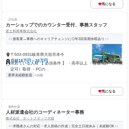
気になる
正社員
カーショップでのカウンター受付、事務スタッフ
富士和商事株式会社
接客業→事務へのキャリアチェンジに◎年3回長期休暇あり
〒503-0931岐阜県大垣市本今
月給18万円～26万円
求めている人材 【 必須条件 】 ・高卒以上 ・普通免許 （AT限
定可）取得 ・PCの...
業界未経験歓迎
+16個
気になる
契約社員
人材派遣会社のコーディネーター事務
株式会社 ホットスタッフ大垣
求職者さんの対応・求人原稿の作成｜完全土日祝休み｜未経験OK