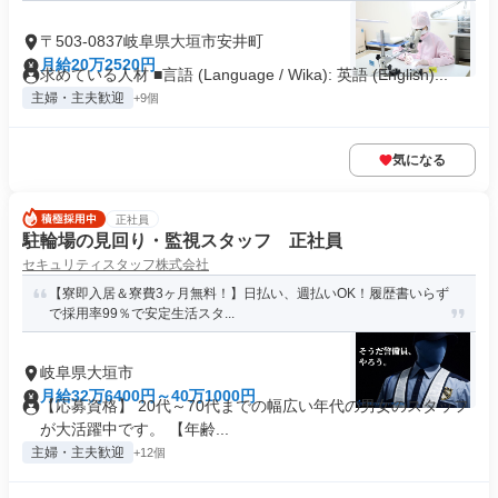
〒503-0837岐阜県大垣市安井町
月給20万2520円
求めている人材 ■言語 (Language / Wika): 英語 (English)...
主婦・主夫歓迎
+9個
気になる
正社員
駐輪場の見回り・監視スタッフ 正社員
セキュリティスタッフ株式会社
【寮即入居＆寮費3ヶ月無料！】日払い、週払いOK！履歴書いらず
で採用率99％で安定生活スタ...
岐阜県大垣市
月給32万6400円～40万1000円
【応募資格】 20代～70代までの幅広い年代の男女のスタッフ
が大活躍中です。 【年齢...
主婦・主夫歓迎
+12個