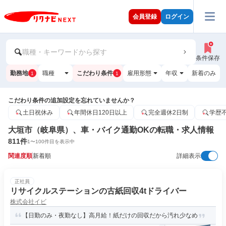
会員登録
ログイン
職種・キーワードから探す
条件保存
勤務地
職種
こだわり条件
雇用形態
年収
新着のみ
1
1
こだわり条件の追加設定を忘れていませんか？
土日祝休み
年間休日120日以上
完全週休2日制
学歴
大垣市（岐阜県）、車・バイク通勤OKの転職・求人情報
811
件
1
〜
100
件目を表示中
関連度順
新着順
詳細表示
正社員
リサイクルステーションの古紙回収4tドライバー
株式会社イビ
【日勤のみ・夜勤なし】高月給！紙だけの回収だから汚れ少なめ