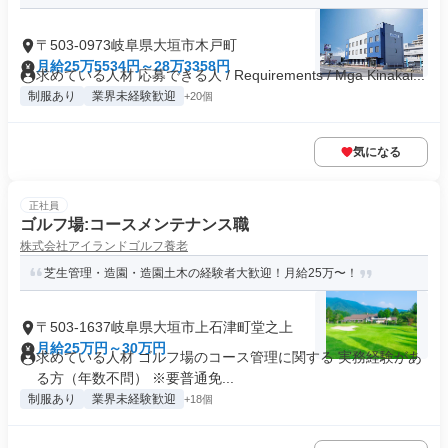
〒503-0973岐阜県大垣市木戸町
月給25万5534円～28万3358円
求めている人材 応募できる人 / Requirements / Mga Kinakai...
制服あり
業界未経験歓迎
+20個
気になる
正社員
ゴルフ場:コースメンテナンス職
株式会社アイランドゴルフ養老
芝生管理・造園・造園土木の経験者大歓迎！月給25万〜！
〒503-1637岐阜県大垣市上石津町堂之上
月給25万円～30万円
求めている人材 ゴルフ場のコース管理に関する 実務経験があ
る方（年数不問） ※要普通免...
制服あり
業界未経験歓迎
+18個