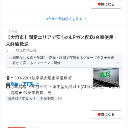
気になる
この企業の類似求人を見る
正社員
【大垣市】固定エリアで安心のLPガス配送/台車使用・
未経験歓迎
サーラ物流株式会社
転勤なし＆賞与年3回！愛知・静岡で実績あるグループ企業★未経
験から育てるマンツーマン研修
〒503-2201岐阜県大垣市草道島町
月給27万円以上
応募資格 ・学歴不問 ・準中型免許以上(AT限定不可） ★優遇
資格★ 保安業務員、充...
資格取得支援あり
学歴不問
+3個
気になる