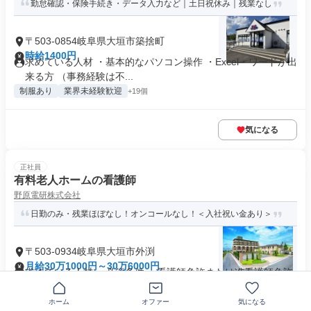
勤怠確認・保険手続き・データ入力など｜土日祝休み｜残業なし
〒503-0854岐阜県大垣市築捨町
時給1400円
求めている人材 ・基本的なパソコン操作 ・Excel・ワードが出
来る方 （事務経験は不...
制服あり
業界未経験歓迎
+19個
気になる
正社員
有料老人ホームの看護師
野原電研株式会社
日勤のみ・残業ほぼなし！オンコールなし！＜入社祝い金あり＞
〒503-0934岐阜県大垣市外渕
月給30万1000円～30万6000円
求めている人材 ＜必須条件＞ 看護師免許または准看護師免許
普通自動車免許(AT限定可...
資格取得支援あり
+16個
ホーム
オファー
気になる