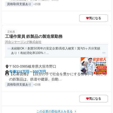
資格取得支援あり
+15個
気になる
正社員
工場作業員 鉄製品の製造業勤務
河合シヤーリング株式会社
未経験OK！創業50周年の安定企業/高収入確実！賞与5ヶ月分実績
あり！有給消化率100%！...
〒503-0985岐阜県大垣市野口
年俸310万円～500万円
【応募資格】 【自分の手で社会を豊かにする仕事。】 私たち
の鉄製品は、鉄道や建築、自動...
資格取得支援あり
+15個
気になる
この企業の類似求人を見る