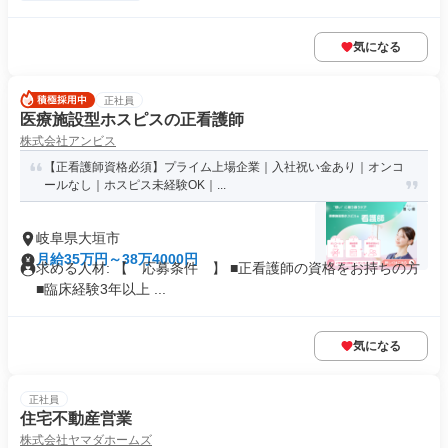
気になる
正社員
医療施設型ホスピスの正看護師
株式会社アンビス
【正看護師資格必須】プライム上場企業｜入社祝い金あり｜オンコ
ールなし｜ホスピス未経験OK｜...
岐阜県大垣市
月給35万円～38万4000円
求める人材: 【 応募条件 】 ■正看護師の資格をお持ちの方
■臨床経験3年以上 ...
気になる
正社員
住宅不動産営業
株式会社ヤマダホームズ