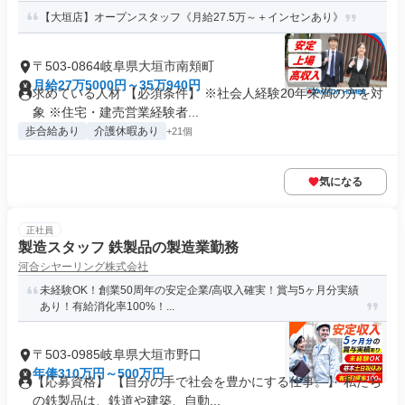
【大垣店】オープンスタッフ《月給27.5万～＋インセンあり》
〒503-0864岐阜県大垣市南頬町
月給27万5000円～35万940円
求めている人材 【必須条件】 ※社会人経験20年未満の方を対
象 ※住宅・建売営業経験者...
歩合給あり
介護休暇あり
+21個
気になる
正社員
製造スタッフ 鉄製品の製造業勤務
河合シヤーリング株式会社
未経験OK！創業50周年の安定企業/高収入確実！賞与5ヶ月分実績
あり！有給消化率100%！...
〒503-0985岐阜県大垣市野口
年俸310万円～500万円
【応募資格】 【自分の手で社会を豊かにする仕事。】 私たち
の鉄製品は、鉄道や建築、自動...