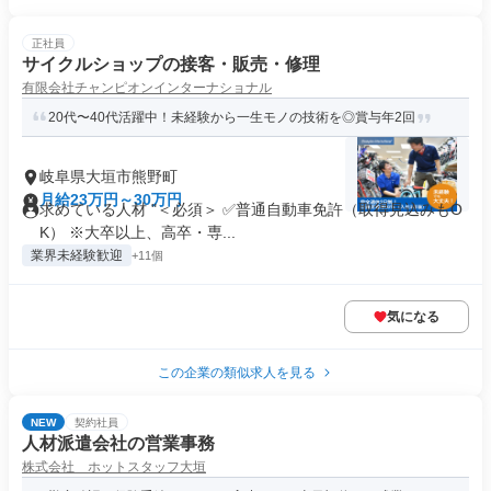
正社員
サイクルショップの接客・販売・修理
有限会社チャンピオンインターナショナル
20代〜40代活躍中！未経験から一生モノの技術を◎賞与年2回
岐阜県大垣市熊野町
月給23万円～30万円
求めている人材 "＜必須＞ ✅普通自動車免許（取得見込みもO
K） ※大卒以上、高卒・専...
業界未経験歓迎
+11個
気になる
この企業の類似求人を見る
NEW
契約社員
人材派遣会社の営業事務
株式会社 ホットスタッフ大垣