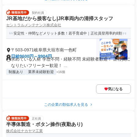
契約社員
JR基地だから接客なし|JR車両内の清掃スタッフ
セントラルメンテナンス株式会社
安定性・仲間などメリット多数！若手育成中｜正社員登用率約8割
〒503-0971岐阜県大垣市南一色町
日給9600円～9904円
求めている人材 学歴不問・経験不問 未経験者歓迎！ 正社員に
なりたいフリーター歓迎！ ...
制服あり
業界未経験歓迎
+16個
気になる
この企業の類似求人を見る
正社員
半導体製造・ボタン操作(夜勤あり)
株式会社ナカヤマ工業