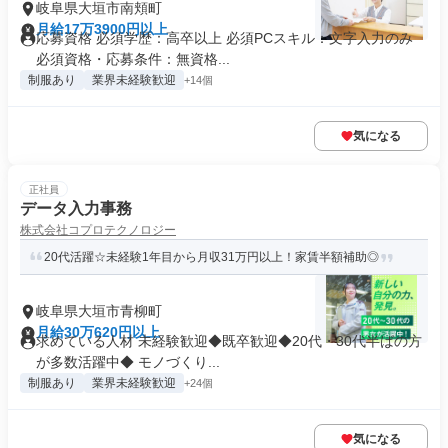
岐阜県大垣市南頬町
月給17万3900円以上
応募資格 必須学歴：高卒以上 必須PCスキル：文字入力のみ
必須資格・応募条件：無資格...
制服あり
業界未経験歓迎
+14個
気になる
正社員
データ入力事務
株式会社コプロテクノロジー
20代活躍☆未経験1年目から月収31万円以上！家賃半額補助◎
岐阜県大垣市青柳町
月給30万620円以上
求めている人材 未経験歓迎◆既卒歓迎◆20代・30代半ばの方
が多数活躍中◆ モノづくり...
制服あり
業界未経験歓迎
+24個
気になる