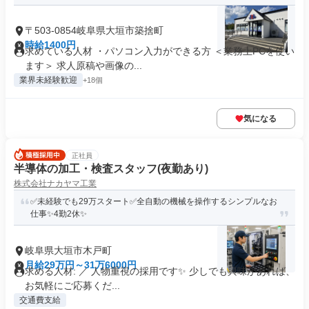
〒503-0854岐阜県大垣市築捨町
時給1400円
求めている人材 ・パソコン入力ができる方 ＜業務上PCを使い
ます＞ 求人原稿や画像の...
業界未経験歓迎
+18個
気になる
正社員
半導体の加工・検査スタッフ(夜勤あり)
株式会社ナカヤマ工業
✅️未経験でも29万スタート✅️全自動の機械を操作するシンプルなお
仕事✨️4勤2休✨️
岐阜県大垣市木戸町
月給29万円～31万6000円
求める人材: ／ 人物重視の採用です✨️ 少しでも興味があれば、
お気軽にご応募くだ...
交通費支給