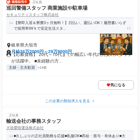
正社員
巡回警備スタッフ 商業施設や駐車場
セキュリティスタッフ株式会社
【寮即入居＆寮費3ヶ月無料！】日払い、週払いOK！履歴書いらず
で採用率99％で安定生活スタ...
岐阜県大垣市
月給26万2000円～29万9000円
【応募資格】 20代～70代までの幅広い年代の男女のスタッフ
が活躍中。 ■未経験の方...
主婦・主夫歓迎
+14個
気になる
この企業の類似求人を見る
正社員
輸送会社の事務スタッフ
大垣愛陸運送株式会社
■久しぶりの正社員勤務を応援■私服OK■昇給・賞与・有休あり■大