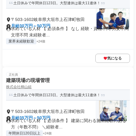
土日休みで年間休日123日。大型連休は最大11連休！
〒503-1602岐阜県大垣市上石津町牧田
月給30万円～50万円
求めている人材 【 必須条件 】 なし 経験・資格不問 男女不問
文理不問 未経験者...
業界未経験歓迎
+24個
気になる
正社員
建築現場の現場管理
株式会社桐山組
土日休みで年間休日123日。大型連休は最大11連休！
〒503-1602岐阜県大垣市上石津町牧田
月給35万円～50万円
求めている人材 【 必須条件 】 建築に関わる施工経験のある
方（年数不問） ＼経験者...
年間休日120日以上
+24個