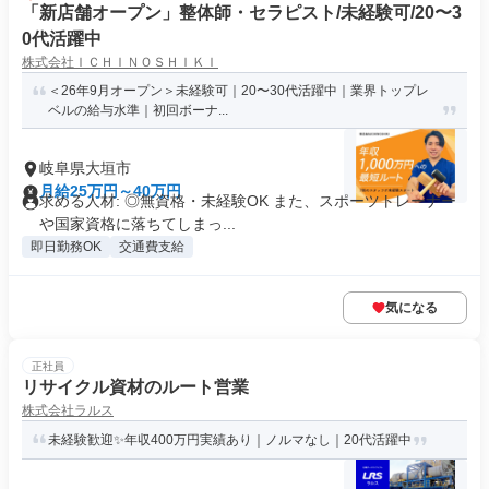
「新店舗オープン」整体師・セラピスト/未経験可/20〜3
0代活躍中
株式会社ＩＣＨＩＮＯＳＨＩＫＩ
＜26年9月オープン＞未経験可｜20〜30代活躍中｜業界トップレ
ベルの給与水準｜初回ボーナ...
岐阜県大垣市
月給25万円～40万円
求める人材: ◎無資格・未経験OK また、スポーツトレーナー
や国家資格に落ちてしまっ...
即日勤務OK
交通費支給
気になる
正社員
リサイクル資材のルート営業
株式会社ラルス
未経験歓迎✨年収400万円実績あり｜ノルマなし｜20代活躍中