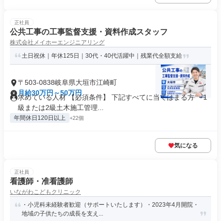
正社員
公共工事の工事監督支援・資料作成スタッフ
株式会社メイホーエンジニアリング
土日祝休｜年休125日｜30代・40代活躍中｜残業代全額支給
〒503-0838岐阜県大垣市江崎町
月給30万円～50万円
求めている人材 【必須条件】 下記すべてに当てはまる方 ・1
級または2級土木施工管理...
年間休日120日以上
+22個
気になる
正社員
看護師・准看護師
いながわこどもクリニック
・小児科未経験者歓迎（サポートいたします）・2023年4月開院・
地域の子供たちの成長を支え...