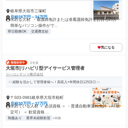
岐阜県大垣市三塚町
月給28万円～34万円
求める人材: ・看護師免許または准看護師免許をお持ちの方 ・
簡単なパソコン操作がで...
即日勤務OK
交通費支給
気になる
正社員
大垣市|リハビリ型デイサービス管理者
リハコンテンツ株式会社
経験を活かして管理者候へ！高収入×年間休日125日◎
〒503-0981岐阜県大垣市桧町
月給30万円～37万円
求めている人材 ＜ 必須資格 ＞ ・普通自動車運転免許（AT限
定可） ＜ 歓迎資格 ...
制服あり
業界未経験歓迎
+35個