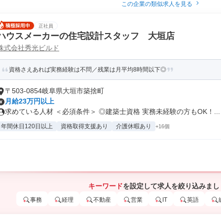
この企業の類似求人を見る
正社員
ハウスメーカーの住宅設計スタッフ 大垣店
株式会社秀光ビルド
資格さえあれば実務経験は不問／残業は月平均8時間以下◎
〒503-0854岐阜県大垣市築捨町
月給23万円以上
求めている人材 ＜必須条件＞ ◎建築士資格 実務未経験の方もOK！...
年間休日120日以上
資格取得支援あり
介護休暇あり
+16個
キーワード
を設定して求人を絞り込みまし
事務
経理
不動産
営業
IT
英語