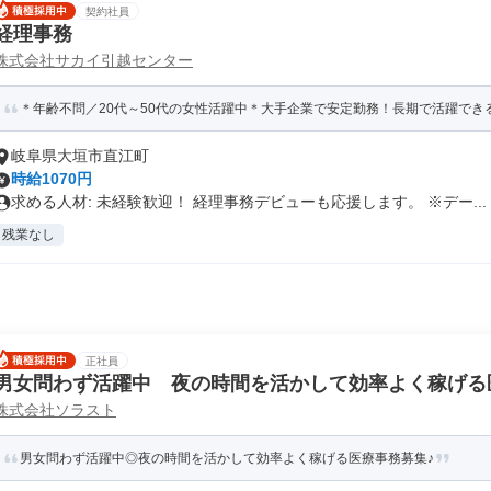
契約社員
経理事務
株式会社サカイ引越センター
＊年齢不問／20代～50代の女性活躍中＊大手企業で安定勤務！長期で活躍でき
岐阜県大垣市直江町
時給1070円
求める人材: 未経験歓迎！ 経理事務デビューも応援します。 ※デー...
残業なし
正社員
男女問わず活躍中 夜の時間を活かして効率よく稼げる
株式会社ソラスト
男女問わず活躍中◎夜の時間を活かして効率よく稼げる医療事務募集♪