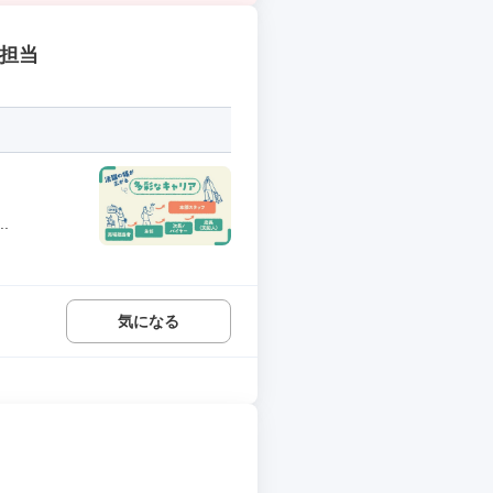
場担当
.
気になる