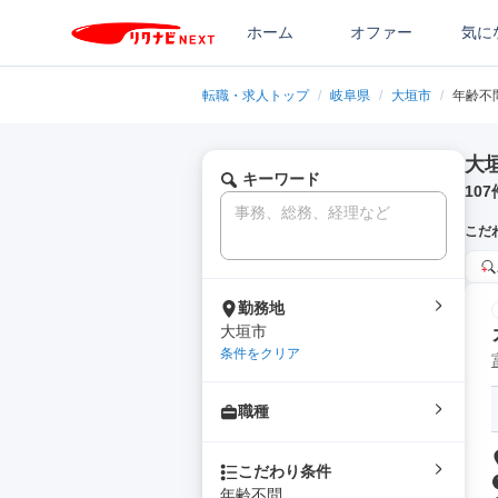
ホーム
オファー
気に
転職・求人トップ
/
岐阜県
/
大垣市
/
年齢不
大
キーワード
107
こだ
勤務地
大垣市
条件をクリア
職種
こだわり条件
年齢不問