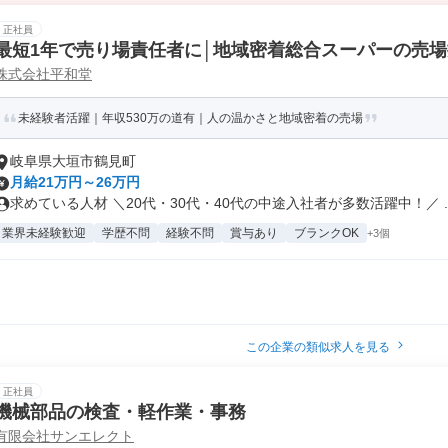
正社員
最短1年で売り場責任者に│地域密着総合スーパーの売
株式会社平和堂
未経験者活躍｜年収530万の道有｜人の温かさと地域密着の売場
岐阜県大垣市鶴見町
月給21万円～26万円
求めている人材 ＼20代・30代・40代の中途入社者が多数活躍中！／ ..
業界未経験歓迎
学歴不問
経験不問
賞与あり
ブランクOK
+3個
この企業の類似求人を見る
正社員
機械部品の検査・軽作業・事務
有限会社サンエレクト