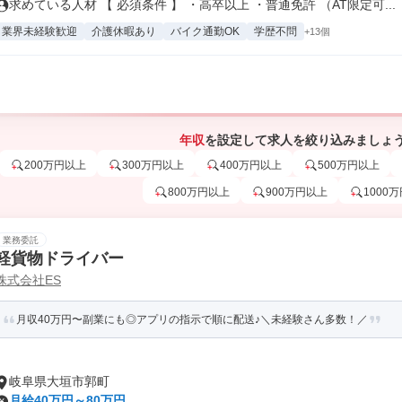
求めている人材 【 必須条件 】 ・高卒以上 ・普通免許 （AT限定可...
業界未経験歓迎
介護休暇あり
バイク通勤OK
学歴不問
+13個
年収
を設定して求人を絞り込みましょ
200万円以上
300万円以上
400万円以上
500万円以上
800万円以上
900万円以上
1000
業務委託
軽貨物ドライバー
株式会社ES
月収40万円〜副業にも◎アプリの指示で順に配送♪＼未経験さん多数！／
岐阜県大垣市郭町
月給40万円～80万円