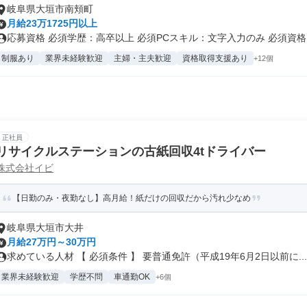
岐阜県大垣市南頬町
月給23万1725円以上
応募資格 必須学歴：高卒以上 必須PCスキル：文字入力のみ 必須資格・
制服あり
業界未経験歓迎
主婦・主夫歓迎
資格取得支援あり
+12個
正社員
リサイクルステーションの古紙回収4tドライバー
株式会社イビ
【日勤のみ・夜勤なし】高月給！紙だけの回収だから汚れ少なめ
岐阜県大垣市大井
月給27万円～30万円
求めている人材 【 必須条件 】 要普通免許（平成19年6月2日以前に...
業界未経験歓迎
学歴不問
車通勤OK
+6個