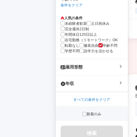
条件をクリア
人気の条件
未経験者歓迎
土日祝休み
完全週休2日制
年間休日120日以上
在宅勤務（リモートワーク）OK
転勤なし
服装自由
年齢不問
学歴不問
語学力を活かせる
雇用形態
年収
すべての条件をクリア
新着のみ
検索