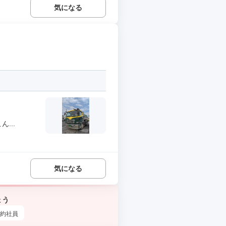
気になる
...
気になる
ょう
約社員