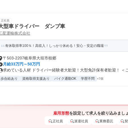
正社員
大型車ドライバー ダンプ車
三星運輸株式会社
有休取得率100％！高収入！しっかり休める！安心・安定の職場
〒503-2207岐阜県大垣市枝郷
月給33万円～50万円
求めている人材 ドライバー経験者大歓迎！大型免許保有者歓迎！ ＜こん
歩合給あり
資格取得支援あり
バイク通勤OK
学歴不問
+7個
雇用形態
を設定して求人を絞り込みまし
正社員
派遣社員
業務委託
契