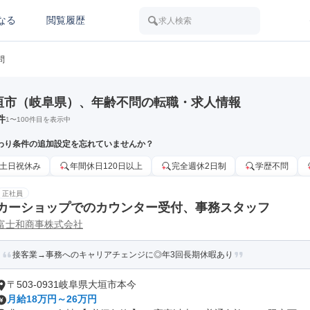
なる
閲覧履歴
求人検索
問
垣市（岐阜県）、年齢不問の転職・求人情報
件
1
〜
100
件目を表示中
わり条件の追加設定を忘れていませんか？
土日祝休み
年間休日120日以上
完全週休2日制
学歴不問
正社員
カーショップでのカウンター受付、事務スタッフ
富士和商事株式会社
接客業→事務へのキャリアチェンジに◎年3回長期休暇あり
〒503-0931岐阜県大垣市本今
月給18万円～26万円