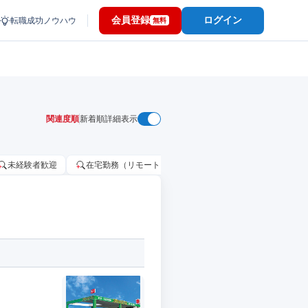
会員登録
ログイン
転職成功ノウハウ
無料
関連度順
新着順
詳細表示
未経験者歓迎
在宅勤務（リモートワーク）OK
家賃補助・住宅手当