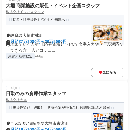
派遣社員
大垣 商業施設の販促・イベント企画スタッフ
株式会社イツバスタッフ
接客・販売経験を活かし企画職へ
岐阜県大垣市林町
月給27万3000円～30万8000円
求めている人材 【応募資格】 ○ PCで文字入力やメール対応が
できる方 ○ 人とコミュ...
業界未経験歓迎
+14個
気になる
正社員
日勤のみの倉庫作業スタッフ
株式会社大光
未経験歓迎！段取り・改善提案が評価される職場◎休み相談可
〒503-0848岐阜県大垣市古宮町
月給18万9000円～24万5000円