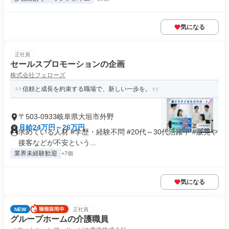
気になる
正社員
セールスプロモーションの企画
株式会社フェローズ
信頼と成長を約束する職場で、新しい一歩を。
〒503-0933岐阜県大垣市外野
月給24万円～26万円
求めている人材 #学歴・経験不問 #20代～30代活躍中 #販売や
接客などが不安という...
業界未経験歓迎
+7個
気になる
NEW
正社員
グループホームの介護職員