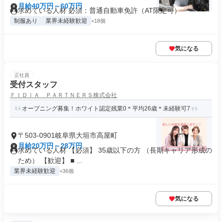
月給40万円～60万円
求めている人材 必須：普通自動車免許（AT限定可）
制服あり
業界未経験歓迎
+18個
気になる
正社員
受付スタッフ
ＦＩＤＩＡ ＰＡＲＴＮＥＲＳ株式会社
オープニング募集！ホワイト認定残業0＊平均26歳＊未経験可7
〒503-0901岐阜県大垣市高屋町
月給20万円～28万円
求めている人材 【必須】 35歳以下の方 （長期キャリア形成の
ため） 【歓迎】 ■ ...
業界未経験歓迎
+36個
気になる