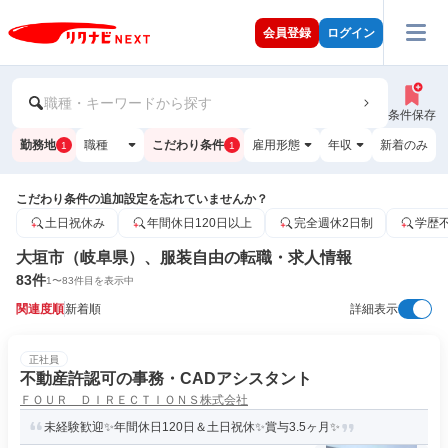
会員登録
ログイン
職種・キーワードから探す
条件保存
勤務地
職種
こだわり条件
雇用形態
年収
新着のみ
1
1
こだわり条件の追加設定を忘れていませんか？
土日祝休み
年間休日120日以上
完全週休2日制
学歴
大垣市（岐阜県）、服装自由の転職・求人情報
83
件
1
〜
83
件目を表示中
関連度順
新着順
詳細表示
正社員
不動産許認可の事務・CADアシスタント
ＦＯＵＲ ＤＩＲＥＣＴＩＯＮＳ株式会社
未経験歓迎✨年間休日120日＆土日祝休✨賞与3.5ヶ月✨