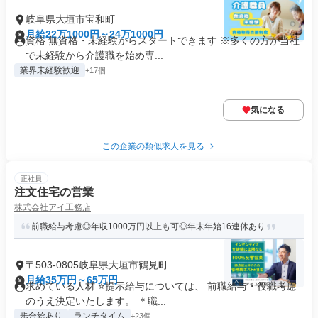
岐阜県大垣市宝和町
月給22万1000円～24万1000円
資格 無資格・未経験からスタートできます ※多くの方が当社
で未経験から介護職を始め専...
業界未経験歓迎
+17個
気になる
この企業の類似求人を見る
正社員
注文住宅の営業
株式会社アイ工務店
前職給与考慮◎年収1000万円以上も可◎年末年始16連休あり
〒503-0805岐阜県大垣市鶴見町
月給35万円～65万円
求めている人材 ⭐提示給与については、 前職給与・役職考慮
のうえ決定いたします。 ＊職...
歩合給あり
ランチタイム
+23個