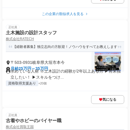
この企業の類似求人を見る
正社員
土木施設の設計スタッフ
株式会社RATECH
【経験者募集】独立志向の方歓迎！ノウハウをすべてお教えします
〒503-0931岐阜県大垣市本今
月給25万円～35万円
求めている人材 ※土木設計の経験が2年以上ある方 ▶将来独
立したい！ ▶スキルをつけ...
資格取得支援あり
+20個
気になる
正社員
古着やホビーのバイヤー職
株式会社買取王国