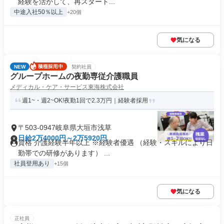
経験を活かして、再スタート...
中途入社50％以上
+20個
気になる
NEW
契約社員
グループホームの夜勤専従介護職員
メディカル・ケア・サービス東海株式会社
週1~・週2~OK!夜勤1回で2.3万円｜経験者採用
〒503-0947岐阜県大垣市浅草
日給2万4000円～2万5920円
資格 介護経験半年以上 ※経験者優遇 （経験・スキルにより日
勤帯での研修があります） ...
社員登用あり
+15個
気になる
正社員