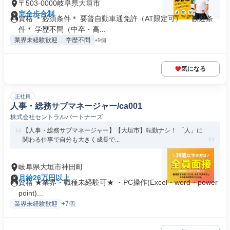
〒503-0000岐阜県大垣市
完全歩合制
資格 ＊必須条件＊ 要普自動車通免許（AT限定可） ＊歓迎条
件＊ 学歴不問（中卒・高...
業界未経験歓迎
学歴不問
+9個
気になる
正社員
人事・総務サブマネージャー/ca001
株式会社セントラルパートナーズ
【人事・総務サブマネージャー】【大垣市】転勤ナシ！ 「人」に
関わる仕事で自分も大きく成長で...
岐阜県大垣市神田町
月給26万円以上
資格 ★業界・職種未経験可★ ・PC操作(Excel・word・power
point)...
業界未経験歓迎
+7個