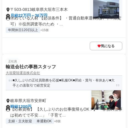
〒503-0813岐阜県大垣市三本木
月給22万円～36万円
求めている人材 【必須条件】 ・普通自動車運転免許（AT限定
可）※役所調査等のため ・...
年間休日120日以上
+15個
気になる
正社員
輸送会社の事務スタッフ
大垣愛陸運送株式会社
■久しぶりの正社員勤務を応援■私服OK■昇給・賞与・有休あり■大
手との直取引で経営安定
岐阜県大垣市安井町
時給1200円
【応募資格】 【久しぶりのお仕事復帰もOK！】 「事務の仕事
は初めてで不安…」「子育て...
主婦・主夫歓迎
車通勤OK
+8個