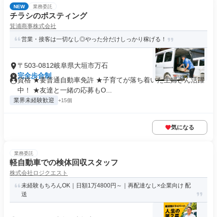
NEW
業務委託
チラシのポスティング
箕浦商事株式会社
営業・接客は一切なし◎やった分だけしっかり稼げる！
〒503-0812岐阜県大垣市万石
完全歩合制
資格 ★要普通自動車免許 ★子育てが落ち着いた主婦さん活躍
中！ ★友達と一緒の応募もO...
業界未経験歓迎
+15個
気になる
業務委託
軽自動車での検体回収スタッフ
株式会社ロジクエスト
未経験もちろんOK｜日額1万4800円～｜再配達なし×企業向け 配
送