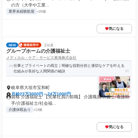
の方（大学や工業...
業界未経験歓迎
+20個
気になる
NEW
正社員
グループホームの介護福祉士
メディカル・ケア・サービス東海株式会社
仕事とプライベートの両立｜明確な役割分担と適切なケアを叶える
仕組みが良好な人間関係の秘訣
岐阜県大垣市宝和町
月給23万3000円～24万1000円
資格 介護福祉士 【先輩社員の前職】 介護職員/介護士/看護助
手/介護福祉士/社会福...
介護休暇あり
+13個
気になる