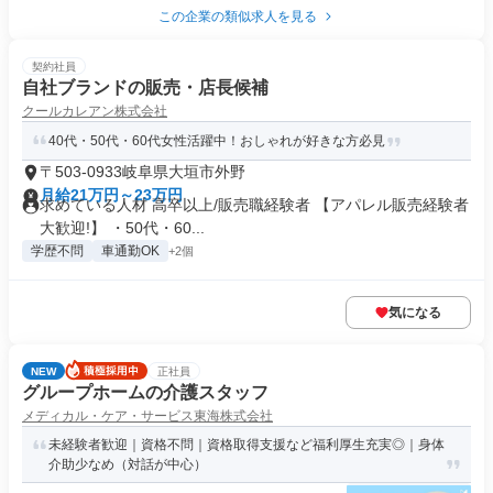
この企業の類似求人を見る
契約社員
自社ブランドの販売・店長候補
クールカレアン株式会社
40代・50代・60代女性活躍中！おしゃれが好きな方必見
〒503-0933岐阜県大垣市外野
月給21万円～23万円
求めている人材 高卒以上/販売職経験者 【アパレル販売経験者
大歓迎!】 ・50代・60...
学歴不問
車通勤OK
+2個
気になる
NEW
正社員
グループホームの介護スタッフ
メディカル・ケア・サービス東海株式会社
未経験者歓迎｜資格不問｜資格取得支援など福利厚生充実◎｜身体
介助少なめ（対話が中心）