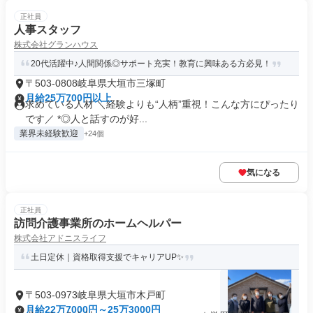
正社員
人事スタッフ
株式会社グランハウス
20代活躍中♪人間関係◎サポート充実！教育に興味ある方必見！
〒503-0808岐阜県大垣市三塚町
月給25万700円以上
求めている人材 ＼経験よりも“人柄”重視！こんな方にぴったり
です／ *◎人と話すのが好...
業界未経験歓迎
+24個
気になる
正社員
訪問介護事業所のホームヘルパー
株式会社アドニスライフ
土日定休｜資格取得支援でキャリアUP✨
〒503-0973岐阜県大垣市木戸町
月給22万7000円～25万3000円