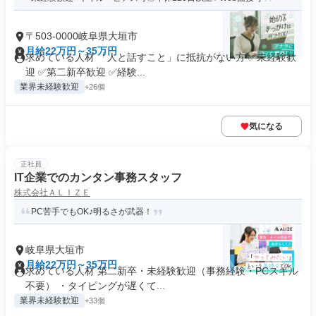
〒503-0000岐阜県大垣市
月給22万円～35万円
求めている人材 「人と話すこと」に抵抗がない方 ✅未経験歓
迎 ✅第二新卒歓迎 ✅経験...
業界未経験歓迎
+26個
気になる
正社員
IT企業でのカンタン事務スタッフ
株式会社ＡＬＩＺＥ
PC苦手でもOK♪明るさが武器！
岐阜県大垣市
月給22万円～35万円
求めている人材 第二新卒・未経験歓迎（事務経験・PCスキル
不要） ・タイピングが遅くて...
業界未経験歓迎
+33個