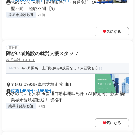
求めている人材 【必須条件】 ・普通免許（AT限定可） ・学
歴不問 ・経験不問 【歓...
業界未経験歓迎
+21個
気になる
正社員
障がい者施設の就労支援スタッフ
株式会社コスモス
2026年2月開所！土日祝休み×残業なし！未経験も◎
〒503-0993岐阜県大垣市荒川町
時給1465円～1565円
求めている人材 ★普通自動車運転免許（AT限定可）必須 福祉
業界未経験者歓迎！ 資格不...
業界未経験歓迎
+30個
気になる