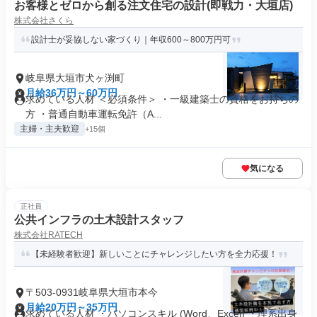
お客様とゼロから創る注文住宅の設計(即戦力・大垣店)
株式会社さくら
設計士が妥協しない家づくり｜年収600～800万円可
岐阜県大垣市犬ヶ渕町
月給36万円～60万円
求めている人材 ＜必須条件＞ ・一級建築士の資格をお持ちの
方 ・普通自動車運転免許（A...
主婦・主夫歓迎
+15個
気になる
正社員
公共インフラの土木設計スタッフ
株式会社RATECH
【未経験者歓迎】新しいことにチャレンジしたい方を全力応援！
〒503-0931岐阜県大垣市本今
月給20万円～35万円
求めている人材 ・パソコンスキル (Word、Excel) ・理系出身