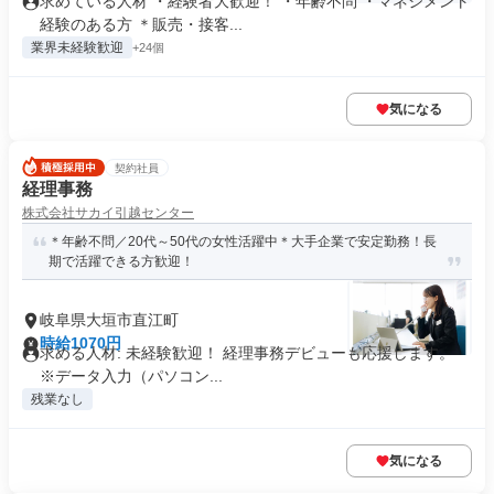
求めている人材 ・経験者大歓迎！ ・年齢不問 ・マネジメント
経験のある方 ＊販売・接客...
業界未経験歓迎
+24個
気になる
契約社員
経理事務
株式会社サカイ引越センター
＊年齢不問／20代～50代の女性活躍中＊大手企業で安定勤務！長
期で活躍できる方歓迎！
岐阜県大垣市直江町
時給1070円
求める人材: 未経験歓迎！ 経理事務デビューも応援します。
※データ入力（パソコン...
残業なし
気になる