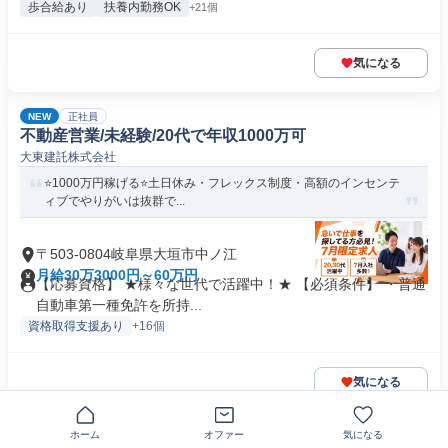
歩合給あり
扶養内勤務OK
+21個
気になる
NEW
正社員
不動産営業/未経験/20代で年収1000万可
大東建託株式会社
⭐️1000万円稼げる⭐️土日休み・フレックス制度・高額のインセンテ
ィブでやりがいは抜群で...
〒503-0804岐阜県大垣市中ノ江
月給30万3000円～60万円
【応募資格】 ★様々な世代で活躍中！★ 【必須条件】 ・普通
自動車第一種免許を所持...
資格取得支援あり
+16個
気になる
ホーム
オファー
気になる
正社員