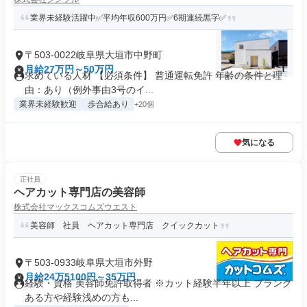
業界未経験活躍中✅平均年収600万円✅6期連続黒字✅
〒503-0022岐阜県大垣市中野町
月給27万円～50万円
求めている人材 【必須条件】 普通運転免許 年齢の条件と理
由：あり（例外事由3号のイ...
業界未経験歓迎
歩合給あり
+20個
気になる
正社員
ヘアカット専門店の美容師
株式会社マックスコムズウエスト
美容師 社員 ヘアカット専門店 クイックカット
〒503-0933岐阜県大垣市外野
月給24万5100円～35万円
経験・資格 美容師免許取得者 ※カット経験半年以上 ブランク
ある方や経験浅めの方も...