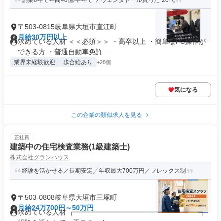
創業6年で年商40億/半年で“アヴェンタドール買った”20代
〒503-0815岐阜県大垣市直江町
月給30万円以上
求めている人材 ＜＜必須＞＞ ・高卒以上 ・簡単なPC操作が
できる方 ・普通自動車免許...
業界未経験歓迎
歩合給あり
+28個
気になる
この企業の類似求人を見る
正社員
建築中の住宅検査業務(1級建築士)
株式会社グランハウス
経験を活かせる／長期安定／年収最大700万円／フレックス制
〒503-0808岐阜県大垣市三塚町
月給24万700円～50万円
求めている人材 ┏━━━━━━━━━━━━━━━━━━┓