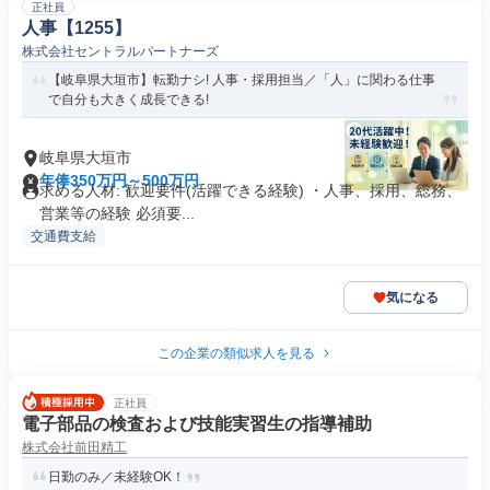
正社員
人事【1255】
株式会社セントラルパートナーズ
【岐阜県大垣市】転勤ナシ! 人事・採用担当／「人」に関わる仕事
で自分も大きく成長できる!
岐阜県大垣市
年俸350万円～500万円
求める人材: 歓迎要件(活躍できる経験) ・人事、採用、総務、
営業等の経験 必須要...
交通費支給
気になる
この企業の類似求人を見る
正社員
電子部品の検査および技能実習生の指導補助
株式会社前田精工
日勤のみ／未経験OK！