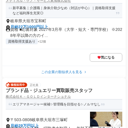
メディカル・ケア・サービス東海株式会社
新卒募集｜介護職｜身体介助少なめ（対話が中心）｜資格取得支援
など福利厚生充実◎
岐阜県大垣市宝和町
月給22万1000円以上
資格 ■応募対象 2027年3月卒（大学・短大・専門学校） ※202
8年卒以降の方のイ...
資格取得支援あり
+12個
気になる
この企業の類似求人を見る
正社員
ブランド品・ジュエリー買取販売スタッフ
株式会社Ｋ－ＧＯＬＤインターナショナル
エリアマネージャー候補✨管理職を目指せる✨ノルマなし
〒503-0808岐阜県大垣市三塚町
月給29万円以上