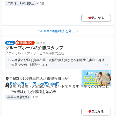
年間休日120日以上
+15個
気になる
この企業の類似求人を見る
NEW
正社員
グループホームの介護スタッフ
メディカル・ケア・サービス東海株式会社
未経験者歓迎｜資格不問｜資格取得支援など福利厚生充実◎｜身体
介助少なめ（対話が中心）
〒503-0103岐阜県大垣市墨俣町上宿
月給22万1000円～24万1000円
資格 無資格・未経験からスタートできます ※多くの方が当社
で未経験から介護職を始め専...
業界未経験歓迎
+17個
気になる