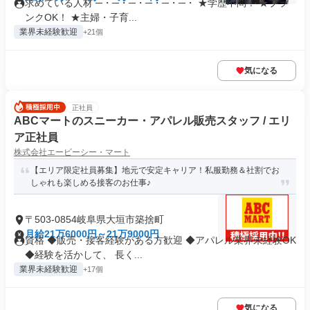
求めている人材 ─・─・─・─・─・─・ ★学歴不問！ ★ブラ
ンクOK！ ★主婦・子育...
業界未経験歓迎
+21個
気になる
正社員
ABCマートのスニーカー・アパレル販売スタッフ / エリ
ア正社員
株式会社エービーシー・マート
【エリア限定社員募集】地元で安定キャリア！私服勤務＆社割でお
しゃれも楽しめる接客のお仕事♪
〒503-0854岐阜県大垣市築捨町
月給21万6000円～21万9000円
資格 ◆販売・接客経験がある方歓迎 ◆アパレル業界未経験OK
◆経験を活かして、 長く...
業界未経験歓迎
+17個
気になる