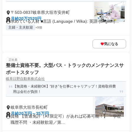
〒503-0837岐阜県大垣市安井町
月給20万2520円
求めている人材 ■言語 (Language / Wika): 英語 (English)...
主婦・主夫歓迎
+9個
気になる
正社員
整備士資格不要。大型バス・トラックのメンテナンスサ
ポートスタッフ
岐阜日野自動車株式会社
【無資格・未経験OK】“好き”を仕事にキャリアップ！資格取得費
用は会社が負担！
岐阜県大垣市長松町
月給20万円～35万円
資格 【普通免許（AT限定可）があれば応募可能！】 ・学歴・
職歴不問 ・未経験歓迎／第...