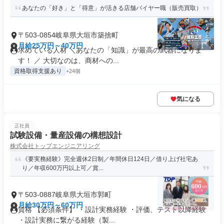
あなたの「好き」と「得意」が活きる店舗バイヤー職（販売買取）
〒503-0854岐阜県大垣市築捨町
月給25万円～40万円
求めている人材 ＼あなたの「知識」が最高の武器になりま
す！ ／ 大切なのは、商材への...
資格取得支援あり
+24個
気になる
正社員
試験設備・量産設備の構想設計
株式会社トップエンジニアリング
《要実務経験》完全週休2日制／年間休日124日／借り上げ社宅あ
り／年収600万円以上可／賞...
〒503-0887岐阜県大垣市郭町
月給30万円～60万円
資格 【必須条件】 ・設計実務経験 ・評価、テスト以降経験
・設計実務に繋がる経験（製...