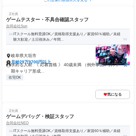
この企業の類似求人を見る
正社員
ゲームテスター・不具合確認スタッフ
合同会社Sun
ITスクール無料受講OK／資格取得支援あり／家賃60％補助／未経
験大歓迎／土日祝休み／年間...
岐阜県大垣市
月給29万9700円以上
求める人材: 《 応募資格 》 40歳未満 （例外事由3号のイ・長
期キャリア形成...
在宅OK
気になる
正社員
ゲームデバッグ・検証スタッフ
合同会社NEO
ITスクール無料受講OK／資格取得支援あり／家賃60％補助／未経