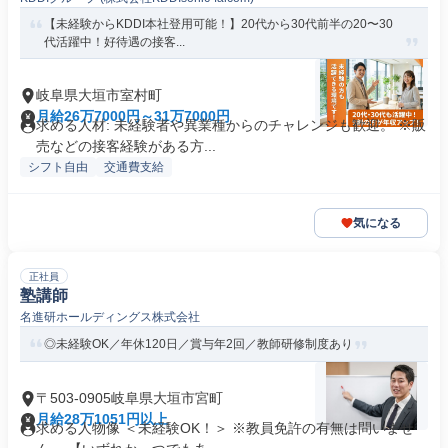
【未経験からKDDI本社登用可能！】20代から30代前半の20〜30
代活躍中！好待遇の接客...
岐阜県大垣市室村町
月給26万7000円～31万7000円
求める人材: 未経験者や異業種からのチャレンジも歓迎。 ※販
売などの接客経験がある方...
シフト自由
交通費支給
気になる
正社員
塾講師
名進研ホールディングス株式会社
◎未経験OK／年休120日／賞与年2回／教師研修制度あり
〒503-0905岐阜県大垣市宮町
月給28万1051円以上
求める人物像 ＜未経験OK！＞ ※教員免許の有無は問いませ