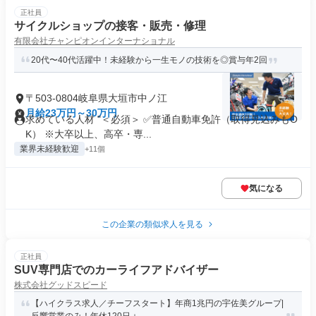
正社員
サイクルショップの接客・販売・修理
有限会社チャンピオンインターナショナル
20代〜40代活躍中！未経験から一生モノの技術を◎賞与年2回
〒503-0804岐阜県大垣市中ノ江
月給23万円～30万円
求めている人材 "＜必須＞ ✅普通自動車免許（取得見込みもO
K） ※大卒以上、高卒・専...
業界未経験歓迎
+11個
気になる
この企業の類似求人を見る
正社員
SUV専門店でのカーライフアドバイザー
株式会社グッドスピード
【ハイクラス求人／チーフスタート】年商1兆円の宇佐美グループ|