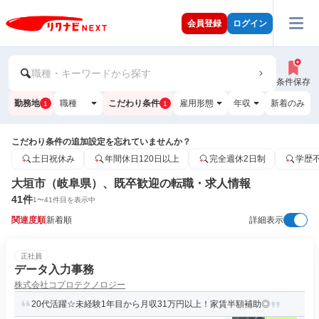
会員登録
ログイン
職種・キーワードから探す
条件保存
勤務地
職種
こだわり条件
雇用形態
年収
新着のみ
1
1
こだわり条件の追加設定を忘れていませんか？
土日祝休み
年間休日120日以上
完全週休2日制
学歴
大垣市（岐阜県）、既卒歓迎の転職・求人情報
41
件
1
〜
41
件目を表示中
関連度順
新着順
詳細表示
正社員
データ入力事務
株式会社コプロテクノロジー
20代活躍☆未経験1年目から月収31万円以上！家賃半額補助◎