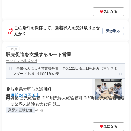
気になる
この条件を保存して、新着求人を受け取りませ
受け取る
んか？
正社員
販売促進を支援するルート営業
サンメッセ株式会社
「事業拡大につき営業職募集」年休121日＆土日祝休み【東証スタ
ンダード上場】創業91年の安...
岐阜県大垣市久瀬川町
月給24万円以上
資格 営業経験者 ※印刷業界未経験者可 ※印刷営業経験者優遇
※業界未経験も大歓迎 既...
業界未経験歓迎
+18個
気になる