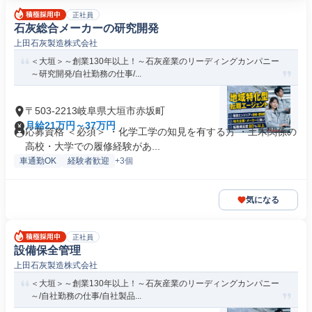
正社員
石灰総合メーカーの研究開発
上田石灰製造株式会社
＜大垣＞～創業130年以上！～石灰産業のリーディングカンパニー
～研究開発/自社勤務の仕事/...
〒503-2213岐阜県大垣市赤坂町
月給21万円～37万円
応募資格 ＜必須＞ ・化学工学の知見を有する方 ・土木関係の
高校・大学での履修経験があ...
車通勤OK
経験者歓迎
+3個
気になる
正社員
設備保全管理
上田石灰製造株式会社
＜大垣＞～創業130年以上！～石灰産業のリーディングカンパニー
～/自社勤務の仕事/自社製品...