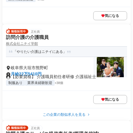
気になる
正社員
訪問介護の介護職員
株式会社ニチイ学館
「やりたい介護はニチイにある」
岐阜県大垣市熊野町
月給22万5410円
【必要資格】 介護職員初任者研修 介護福祉士
制服あり
業界未経験歓迎
+38個
気になる
この企業の類似求人を見る
正社員