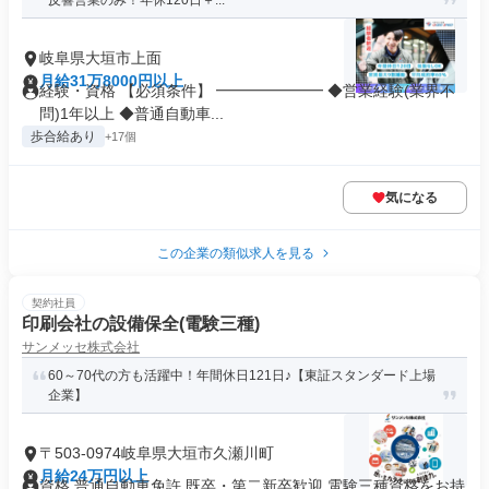
反響営業のみ！年休120日＋...
岐阜県大垣市上面
月給31万8000円以上
経験・資格 【必須条件】 ━━━━━━━ ◆営業経験(業界不
問)1年以上 ◆普通自動車...
歩合給あり
+17個
気になる
この企業の類似求人を見る
契約社員
印刷会社の設備保全(電験三種)
サンメッセ株式会社
60～70代の方も活躍中！年間休日121日♪【東証スタンダード上場
企業】
〒503-0974岐阜県大垣市久瀬川町
月給24万円以上
資格 普通自動車免許 既卒・第二新卒歓迎 電験三種資格をお持