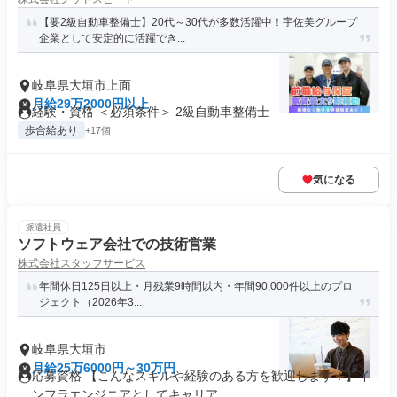
【要2級自動車整備士】20代～30代が多数活躍中！宇佐美グループ
企業として安定的に活躍でき...
岐阜県大垣市上面
月給29万2000円以上
経験・資格 ＜必須条件＞ 2級自動車整備士
歩合給あり
+17個
気になる
派遣社員
ソフトウェア会社での技術営業
株式会社スタッフサービス
年間休日125日以上・月残業9時間以内・年間90,000件以上のプロ
ジェクト（2026年3...
岐阜県大垣市
月給25万6000円～30万円
応募資格 【こんなスキルや経験のある方を歓迎します！】イ
ンフラエンジニアとしてキャリア...