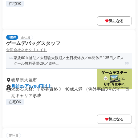
在宅OK
気になる
NEW
正社員
ゲームデバッグスタッフ
合同会社ネオクリエイト
家賃60％補助／未経験大歓迎／土日祝休み／年間休日135日／ITス
クール無料受講OK／資格...
岐阜県大垣市
月給29万9700円以上
求める人材: 《 応募資格 》 40歳未満 （例外事由3号のイ・長
期キャリア形成...
在宅OK
気になる
正社員