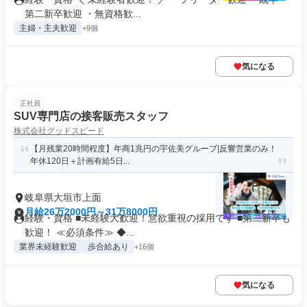
第二新卒歓迎 ・無資格歓...
主婦・主夫歓迎
+9個
気になる
正社員
SUV専門店の接客販売スタッフ
株式会社グッドスピード
【月残業20時間程度】年商1兆円の宇佐美グループ|反響営業のみ！
年休120日＋計画有給5日...
岐阜県大垣市上面
月給26万2000円～31万8000円
経験・資格 ■未経験大歓迎！意欲重視の採用です ■第二新卒も
歓迎！ ≪必須条件≫ ◆...
業界未経験歓迎
歩合給あり
+16個
気になる