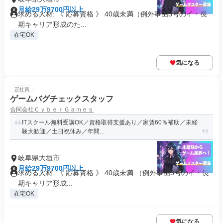
月給29万9700円以上
求める人材: 《 応募資格 》 40歳未満（例外事由3号のイ・長
期キャリア形成のた...
在宅OK
気になる
正社員
ゲームバグチェックスタッフ
合同会社ＣｙｂｅｒＧａｍｅｓ
ITスクール無料受講OK／資格取得支援あり／家賃60％補助／未経
験大歓迎／土日祝休み／年間...
岐阜県大垣市
月給29万9700円以上
求める人材: 《 応募資格 》 40歳未満 （例外事由3号のイ・長
期キャリア形成...
在宅OK
気になる