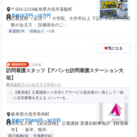
〒503-2216岐阜県大垣市昼飯町
月給25万円～35万円
応募資格 ＜必須＞ ・大学院、大学卒以上 下記いずれかのご経
験がある方 ・設備保全のご...
車通勤OK
研修あり
+2個
気になる
正社員
訪問看護スタッフ【アバンセ訪問看護ステーション大
垣】
株式会社アバンセライフサポート
【要資格】正看護師☆☆在宅ケアサービス提供者の一員として一緒
に在宅療養を支える メンバーを...
岐阜県大垣市美和町
月給27万5800円～30万円
求める人材: 【必須資格】 正看護師 普通自動車免許 【歓迎条
件】 ・新卒、既卒、...
即日勤務OK
交通費支給