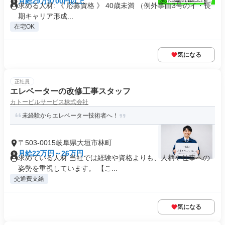
月給29万9700円以上
求める人材: 《 応募資格 》 40歳未満 （例外事由3号のイ・長
期キャリア形成...
在宅OK
気になる
正社員
エレベーターの改修工事スタッフ
カトービルサービス株式会社
未経験からエレベーター技術者へ！
〒503-0015岐阜県大垣市林町
月給22万円～26万円
求めている人材 当社では経験や資格よりも、人柄や仕事への
姿勢を重視しています。 【こ...
交通費支給
気になる