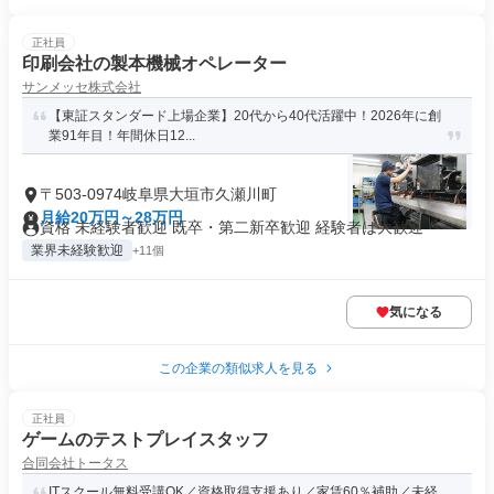
正社員
印刷会社の製本機械オペレーター
サンメッセ株式会社
【東証スタンダード上場企業】20代から40代活躍中！2026年に創
業91年目！年間休日12...
〒503-0974岐阜県大垣市久瀬川町
月給20万円～28万円
資格 未経験者歓迎 既卒・第二新卒歓迎 経験者は大歓迎
業界未経験歓迎
+11個
気になる
この企業の類似求人を見る
正社員
ゲームのテストプレイスタッフ
合同会社トータス
ITスクール無料受講OK／資格取得支援あり／家賃60％補助／未経