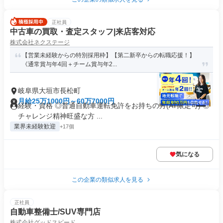
正社員
中古車の買取・査定スタッフ|来店客対応
株式会社ネクステージ
【営業未経験からの特別採用枠】【第二新卒からの転職応援！】
《通常賞与年4回＋チーム賞与年2...
岐阜県大垣市長松町
月給25万1000円～60万7000円
経験・資格 ◎普通自動車運転免許をお持ちの方(AT限定可) ◎
チャレンジ精神旺盛な方 ...
業界未経験歓迎
+17個
気になる
この企業の類似求人を見る
正社員
自動車整備士/SUV専門店
株式会社グッドスピード