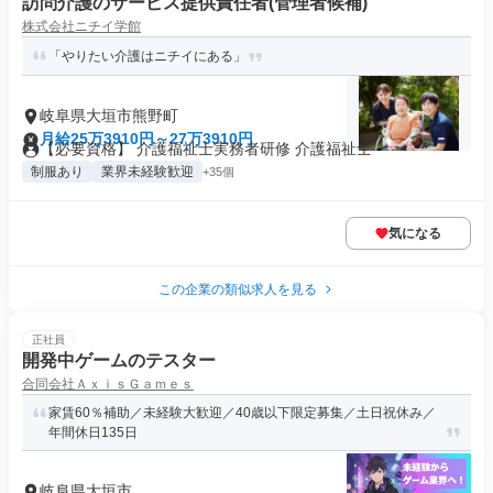
訪問介護のサービス提供責任者(管理者候補)
株式会社ニチイ学館
「やりたい介護はニチイにある」
岐阜県大垣市熊野町
月給25万3910円～27万3910円
【必要資格】 介護福祉士実務者研修 介護福祉士
制服あり
業界未経験歓迎
+35個
気になる
この企業の類似求人を見る
正社員
開発中ゲームのテスター
合同会社ＡｘｉｓＧａｍｅｓ
家賃60％補助／未経験大歓迎／40歳以下限定募集／土日祝休み／
年間休日135日
岐阜県大垣市