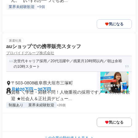
ん。 【いずれか一つでもあ...
業界未経験歓迎
+9個
気になる
派遣社員
auショップでの携帯販売スタッフ
プロバイドグループ株式会社
次世代キャリア採用／20代活躍中／残業月10時間以内／朝は余裕
の10時スタート
〒503-0808岐阜県大垣市三塚町
月給20万円～30万円
資格 ＼学歴・経験不問！人物重視の採用です／ ★未経験者歓
迎 ★社会人＆正社員デビュー...
制服あり
業界未経験歓迎
+26個
気になる