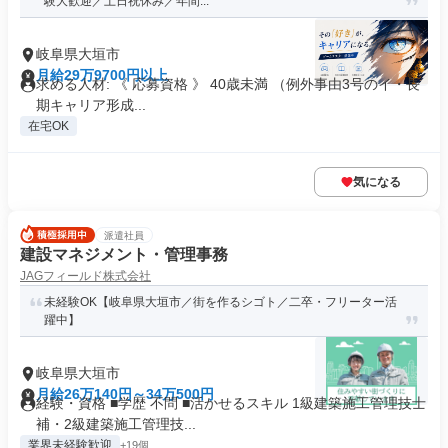
験大歓迎／土日祝休み／年間...
岐阜県大垣市
月給29万9700円以上
求める人材: 《 応募資格 》 40歳未満 （例外事由3号のイ・長
期キャリア形成...
在宅OK
気になる
派遣社員
建設マネジメント・管理事務
JAGフィールド株式会社
未経験OK【岐阜県大垣市／街を作るシゴト／二卒・フリーター活
躍中】
岐阜県大垣市
月給26万140円～34万500円
経験・資格 ■学歴 不問 ■活かせるスキル 1級建築施工管理技士
補・2級建築施工管理技...
業界未経験歓迎
+19個