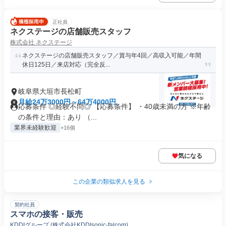
正社員
ネクステージの店舗販売スタッフ
株式会社 ネクステージ
ネクステージの店舗販売スタッフ／賞与年4回／高収入可能／年間
休日125日／来店対応（完全反...
岐阜県大垣市長松町
月給24万3000円～64万4000円
応募条件 ◎経験不問◎ 【応募条件】 ・40歳未満の方 ※年齢
の条件と理由：あり （...
業界未経験歓迎
+16個
気になる
この企業の類似求人を見る
契約社員
スマホの接客・販売
KDDIグループ (株式会社KDDIsonic-falcom)