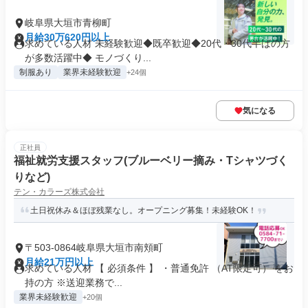
岐阜県大垣市青柳町
月給30万620円以上
求めている人材 未経験歓迎◆既卒歓迎◆20代・30代半ばの方
が多数活躍中◆ モノづくり...
制服あり
業界未経験歓迎
+24個
気になる
正社員
福祉就労支援スタッフ(ブルーベリー摘み・Tシャツづく
りなど)
テン・カラーズ株式会社
土日祝休み＆ほぼ残業なし。オープニング募集！未経験OK！
〒503-0864岐阜県大垣市南頬町
月給21万円以上
求めている人材 【 必須条件 】 ・普通免許 （AT限定可） をお
持の方 ※送迎業務で...
業界未経験歓迎
+20個