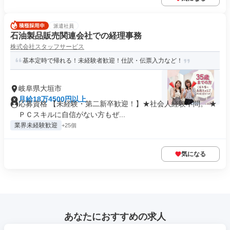
派遣社員
石油製品販売関連会社での経理事務
株式会社スタッフサービス
基本定時で帰れる！未経験者歓迎！仕訳・伝票入力など！
岐阜県大垣市
月給18万4500円以上
応募資格 【未経験・第二新卒歓迎！】★社会人経験不問。 ★
ＰＣスキルに自信がない方もぜ...
業界未経験歓迎
+25個
気になる
あなたにおすすめの求人