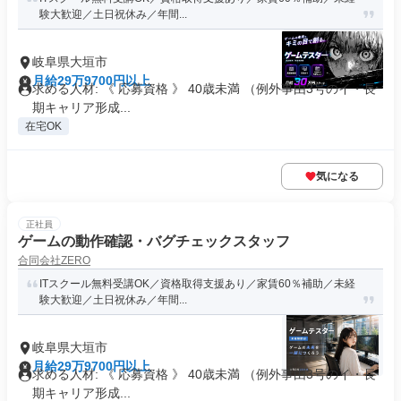
験大歓迎／土日祝休み／年間...
岐阜県大垣市
月給29万9700円以上
求める人材: 《 応募資格 》 40歳未満 （例外事由3号のイ・長
期キャリア形成...
在宅OK
気になる
正社員
ゲームの動作確認・バグチェックスタッフ
合同会社ZERO
ITスクール無料受講OK／資格取得支援あり／家賃60％補助／未経
験大歓迎／土日祝休み／年間...
岐阜県大垣市
月給29万9700円以上
求める人材: 《 応募資格 》 40歳未満 （例外事由3号のイ・長
期キャリア形成...