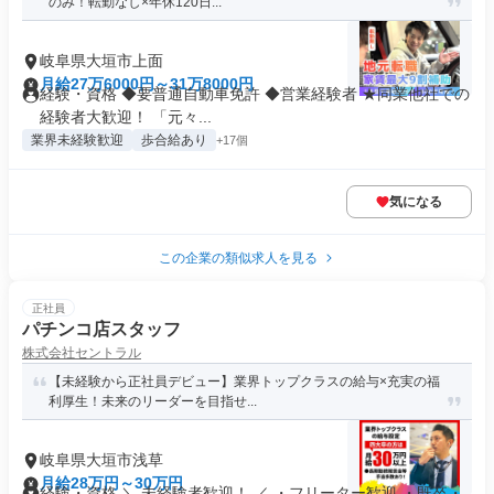
のみ！転勤なし×年休120日...
岐阜県大垣市上面
月給27万6000円～31万8000円
経験・資格 ◆要普通自動車免許 ◆営業経験者 ★同業他社での
経験者大歓迎！ 「元々...
業界未経験歓迎
歩合給あり
+17個
気になる
この企業の類似求人を見る
正社員
パチンコ店スタッフ
株式会社セントラル
【未経験から正社員デビュー】業界トップクラスの給与×充実の福
利厚生！未来のリーダーを目指せ...
岐阜県大垣市浅草
月給28万円～30万円
経験・資格 ＼ 未経験者歓迎！ ／ ・フリーター歓迎 ・既卒・