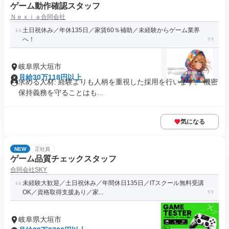
ゲーム動作確認スタッフ
Ｎｅｘｉａ合同会社
土日祝休み／年休135日／家賃60％補助／未経験からゲーム業界
へ！
岐阜県大垣市
月給30万118円以上
求める人材: 経験よりも人柄を重視した採用を行います。 機密
保持義務を守ることはも...
気になる
NEW
正社員
ゲーム品質チェックスタッフ
合同会社SKY
未経験大歓迎／土日祝休み／年間休日135日／ITスクール無料受講
OK／資格取得支援あり／家...
岐阜県大垣市