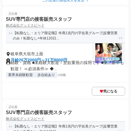
この企業の類似求人を見る
正社員
SUV専門店の接客販売スタッフ
株式会社グッドスピード
【転勤なし・エリア限定職】年商1兆円の宇佐美グループ|反響営業
のみ！転勤なし×年休120日...
岐阜県大垣市上面
月給26万2000円～31万8000円
経験・資格 ■未経験大歓迎！意欲重視の採用です ■第二新卒も
歓迎！ ≪必須条件≫ ◆...
業界未経験歓迎
歩合給あり
+16個
気になる
正社員
SUV専門店の接客販売スタッフ
株式会社グッドスピード
【転勤なし・エリア限定職】年商1兆円の宇佐美グループ|反響営業