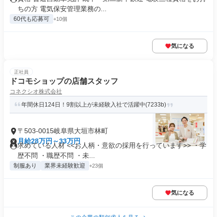
ちの方 電気保安管理業務の...
60代も応募可
+10個
気になる
正社員
ドコモショップの店舗スタッフ
コネクシオ株式会社
年間休日124日！9割以上が未経験入社で活躍中(7233b)
〒503-0015岐阜県大垣市林町
月給28万円～33万円
求めている人材 <<お人柄・意欲の採用を行っています>> ・学
歴不問 ・職歴不問 ・未...
制服あり
業界未経験歓迎
+23個
気になる