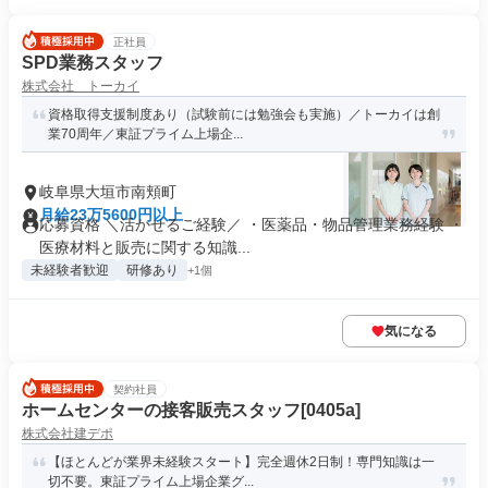
正社員
SPD業務スタッフ
株式会社 トーカイ
資格取得支援制度あり（試験前には勉強会も実施）／トーカイは創
業70周年／東証プライム上場企...
岐阜県大垣市南頬町
月給23万5600円以上
応募資格 ＼活かせるご経験／ ・医薬品・物品管理業務経験 ・
医療材料と販売に関する知識...
未経験者歓迎
研修あり
+1個
気になる
契約社員
ホームセンターの接客販売スタッフ[0405a]
株式会社建デポ
【ほとんどが業界未経験スタート】完全週休2日制！専門知識は一
切不要。東証プライム上場企業グ...