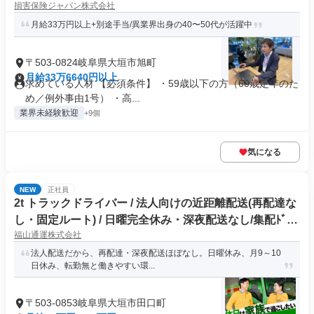
損害保険ジャパン株式会社
月給33万円以上+別途手当/異業界出身の40〜50代が活躍中
〒503-0824岐阜県大垣市旭町
月給33万6640円以上
求めている人材 【必須条件】 ・59歳以下の方（60歳定年のた
め／例外事由1号） ・高...
業界未経験歓迎
+9個
気になる
NEW
正社員
2t トラックドライバー / 法人向けの近距離配送(再配達な
し・固定ルート) / 日曜完全休み・深夜配送なし/集配ﾄﾞﾗｲ
福山通運株式会社
ﾊﾞｰ2t(正社員)
法人配送だから、再配達・深夜配送ほぼなし。日曜休み、月9～10
日休み、転勤無と働きやすい環...
〒503-0853岐阜県大垣市田口町