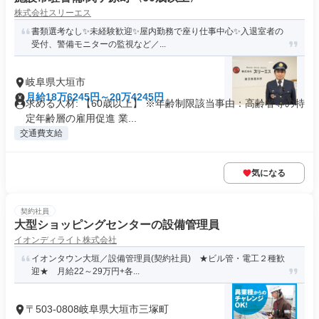
株式会社スリーエス
書類選考なし✨未経験歓迎✨屋内勤務で座り仕事中心✨入退室者の
受付、警備モニターの監視など／...
岐阜県大垣市
月給18万6245円～20万4245円
求める人材: 【60歳以上】 ※年齢制限該当事由：高齢者等の特
定年齢層の雇用促進 業...
交通費支給
気になる
契約社員
大型ショッピングセンターの設備管理員
イオンディライト株式会社
イオンタウン大垣／設備管理員(契約社員) ★ビル管・電工２種歓
迎★ 月給22～29万円+各...
〒503-0808岐阜県大垣市三塚町