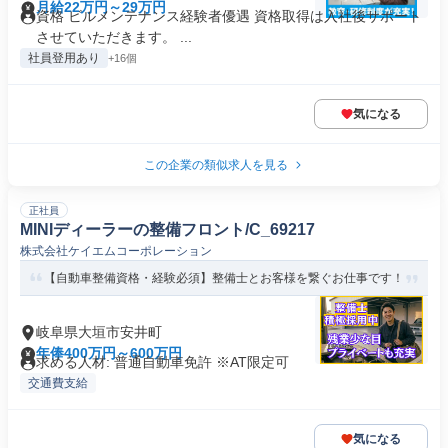
月給22万円～29万円
資格 ビルメンテナンス経験者優遇 資格取得は入社後サポート
させていただきます。 ...
社員登用あり
+16個
気になる
この企業の類似求人を見る
正社員
MINIディーラーの整備フロント/C_69217
株式会社ケイエムコーポレーション
【自動車整備資格・経験必須】整備士とお客様を繋ぐお仕事です！
岐阜県大垣市安井町
年俸400万円～600万円
求める人材: 普通自動車免許 ※AT限定可
交通費支給
気になる