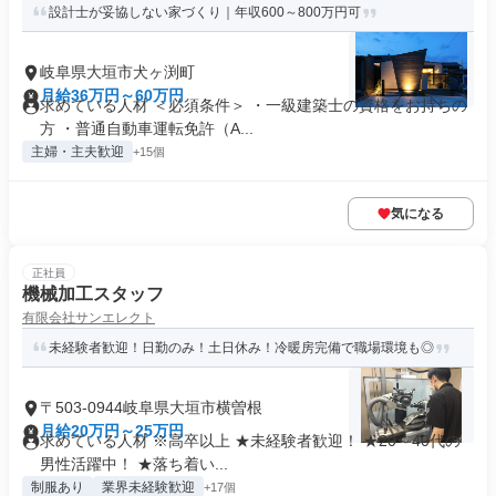
設計士が妥協しない家づくり｜年収600～800万円可
岐阜県大垣市犬ヶ渕町
月給36万円～60万円
求めている人材 ＜必須条件＞ ・一級建築士の資格をお持ちの
方 ・普通自動車運転免許（A...
主婦・主夫歓迎
+15個
気になる
正社員
機械加工スタッフ
有限会社サンエレクト
未経験者歓迎！日勤のみ！土日休み！冷暖房完備で職場環境も◎
〒503-0944岐阜県大垣市横曽根
月給20万円～25万円
求めている人材 ※高卒以上 ★未経験者歓迎！ ★20～40代の
男性活躍中！ ★落ち着い...
制服あり
業界未経験歓迎
+17個