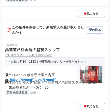
業界未経験歓迎
+27個
気になる
この条件を保存して、新着求人を受け取りませ
受け取る
んか？
契約社員
高速道路料金所の監視スタッフ
中日本エクストール名古屋株式会社
出勤は月10～11 回！昼夜勤務でゆとりある働き方を✨
〒503-0936岐阜県大垣市内原
月給26万2000円～26万7000円
求めている人材 経験・学歴不問／未経験スタート大歓迎♪ ＊
未経験者歓迎 ＊40代・50...
業界未経験歓迎
+10個
気になる