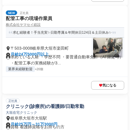
NEW
正社員
配管工事の現場作業員
株式会社ヤマセイ総設
求む経験者！手当充実✨日勤専属＆年間休日124日＆土日休み✨
〒503-0008岐阜県大垣市楽田町
月給24万5000円以上
求めている人材 ・学歴不問 ・要普通自動車免許（AT限定可）
・配管工事の実務経験が3...
業界未経験歓迎
+20個
気になる
正社員
クリニック(診療所)の看護師/日勤常勤
大垣在宅クリニック
岐阜県大垣市大垣駅
月給25万円～31万3000円
資格 看護師資格をお持ちの方