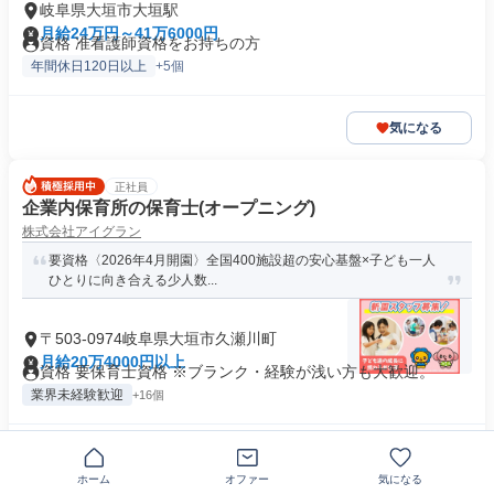
岐阜県大垣市大垣駅
月給24万円～41万6000円
資格 准看護師資格をお持ちの方
年間休日120日以上
+5個
気になる
正社員
企業内保育所の保育士(オープニング)
株式会社アイグラン
要資格〈2026年4月開園〉全国400施設超の安心基盤×子ども一人
ひとりに向き合える少人数...
〒503-0974岐阜県大垣市久瀬川町
月給20万4000円以上
資格 要保育士資格 ※ブランク・経験が浅い方も大歓迎。
業界未経験歓迎
+16個
気になる
ホーム
オファー
気になる