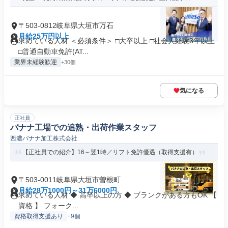
〒503-0812岐阜県大垣市万石
月給25万円以上
求めている人材 ＜必須条件＞ □大卒以上 □社会人経験3年以上
□普通自動車免許(AT...
業界未経験歓迎
+30個
気になる
正社員
バナナ工場での追熟・出荷作業スタッフ
西濃バナナ加工株式会社
【正社員での紹介】16～翌1時／リフト免許優遇（取得支援有）
〒503-0011岐阜県大垣市曽根町
月給28万1000円～31万6000円
求めている人材 ◆ 高卒以上の方 ◆ ブランクがある方もOK 【
資格 】 フォーク...
資格取得支援あり
+9個