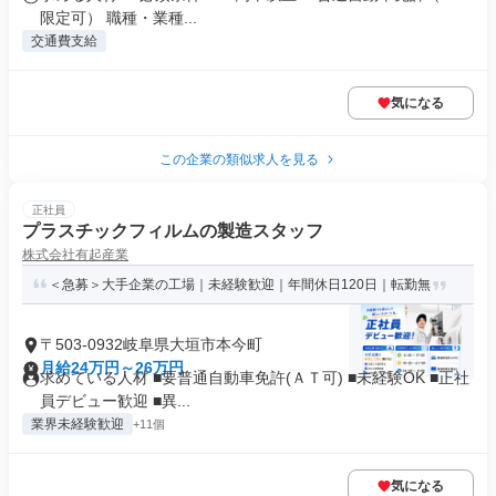
限定可） 職種・業種...
交通費支給
気になる
この企業の類似求人を見る
正社員
プラスチックフィルムの製造スタッフ
株式会社有起産業
＜急募＞大手企業の工場｜未経験歓迎｜年間休日120日｜転勤無
〒503-0932岐阜県大垣市本今町
月給24万円～26万円
求めている人材 ■要普通自動車免許(ＡＴ可) ■未経験OK ■正社
員デビュー歓迎 ■異...
業界未経験歓迎
+11個
気になる