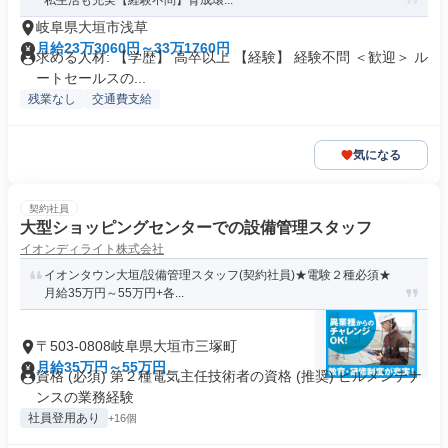
私生活も充実【経験不問】育成環...
岐阜県大垣市浅草
月給23万3060円～33万1760円
求める人材: 【学歴】 高卒以上 【経験】 経験不問 ＜歓迎＞ ル
ートセールスの...
残業なし
交通費支給
気になる
契約社員
大型ショッピングセンターでの設備管理スタッフ
イオンディライト株式会社
イオンタウン大垣/設備管理スタッフ(契約社員)★電験２種必須★
月給35万円～55万円+各...
〒503-0808岐阜県大垣市三塚町
月給35万円～55万円
資格 (必須) 第２種電気主任技術者の資格 (推奨) ビルメンテナ
ンスの業務経験
社員登用あり
+16個