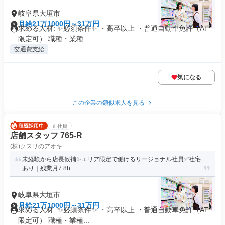
岐阜県大垣市
月給21万1000円～31万円
求める人材: ✨必須条件✨ ・高卒以上 ・普通自動車免許（AT
限定可） 職種・業種...
交通費支給
気になる
この企業の類似求人を見る
正社員
店舗スタッフ 765-R
(株)クスリのアオキ
未経験から店長候補✨エリア限定で働けるリージョナル社員✅社宅
あり｜残業月7.8h
岐阜県大垣市
月給21万1000円～31万円
求める人材: ✨必須条件✨ ・高卒以上 ・普通自動車免許（AT
限定可） 職種・業種...