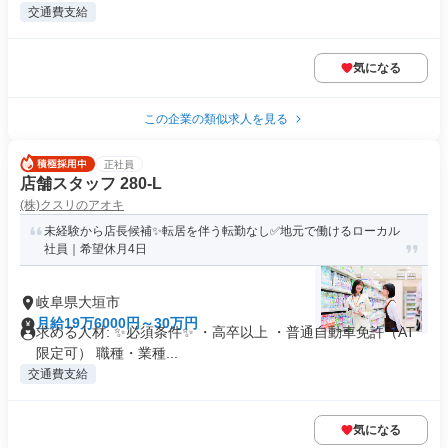
交通費支給
気になる
この企業の類似求人を見る
正社員
店舗スタッフ 280-L
(株)クスリのアオキ
未経験から店長候補✨転居を伴う転勤なし✅地元で働けるローカル
社員｜希望休月4日
岐阜県大垣市
月給19万6000円～30万円
求める人材: ✨必須条件✨ ・高卒以上 ・普通自動車免許（AT
限定可） 職種・業種...
交通費支給
気になる