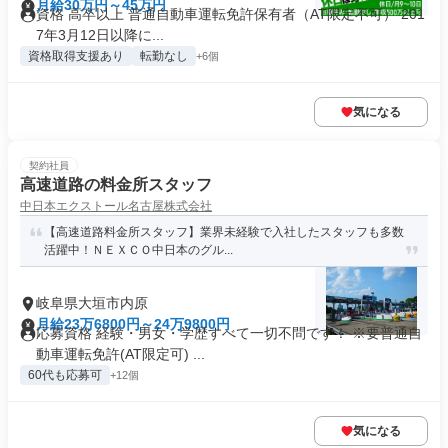
月給30万円～45万円
資格 高卒以上 普通自動車運転免許保有者（AT限定不可） 201
7年3月12日以降に...
資格取得支援あり
転勤なし
+6個
気になる
契約社員
高速道路の料金所スタッフ
中日本エクストール名古屋株式会社
【高速道路料金所スタッフ】業界未経験で入社したスタッフも多数
活躍中！ＮＥＸＣＯ中日本のグル...
岐阜県大垣市内原
月給23万6800円～24万9800円
応募資格 経験・男女・学歴すべて一切不問です！ ※要普通自
動車運転免許(AT限定可) ...
60代も応募可
+12個
気になる