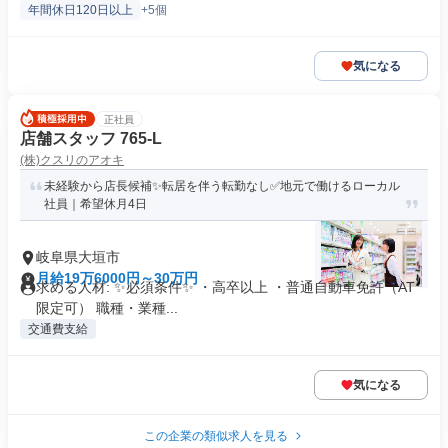
年間休日120日以上
+5個
気になる
正社員
店舗スタッフ 765-L
(株)クスリのアオキ
未経験から店長候補✨転居を伴う転勤なし✅地元で働けるローカル
社員｜希望休月4日
岐阜県大垣市
月給19万6000円～30万円
求める人材: ✨必須条件✨ ・高卒以上 ・普通自動車免許（AT
限定可） 職種・業種...
交通費支給
気になる
この企業の類似求人を見る