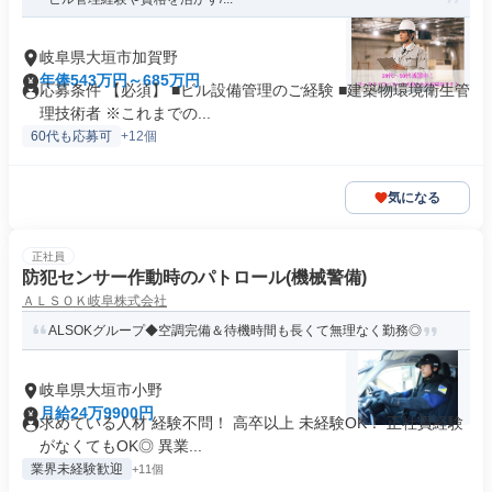
岐阜県大垣市加賀野
年俸543万円～685万円
応募条件 【必須】 ■ビル設備管理のご経験 ■建築物環境衛生管
理技術者 ※これまでの...
60代も応募可
+12個
気になる
正社員
防犯センサー作動時のパトロール(機械警備)
ＡＬＳＯＫ岐阜株式会社
ALSOKグループ◆空調完備＆待機時間も長くて無理なく勤務◎
岐阜県大垣市小野
月給24万9900円
求めている人材 経験不問！ 高卒以上 未経験OK！ 正社員経験
がなくてもOK◎ 異業...
業界未経験歓迎
+11個