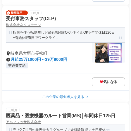
正社員
受付事務スタッフ(CLP)
株式会社ネクステージ
転居を伴う転勤無し✨完全未経験OK✨ネイルOK✨年間休日120日
+有給休暇5日でワークライ...
岐阜県大垣市長松町
月給25万1000円～39万8000円
交通費支給
気になる
この企業の類似求人を見る
正社員
医薬品・医療機器のルート営業(MS)│年間休日125日
アルフレッサ株式会社
売上2.7兆円の業界最大手グループ／未経験歓迎／土日祝休