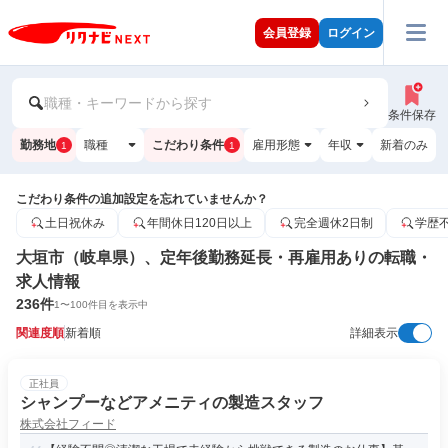
会員登録
ログイン
職種・キーワードから探す
条件保存
勤務地
職種
こだわり条件
雇用形態
年収
新着のみ
1
1
こだわり条件の追加設定を忘れていませんか？
土日祝休み
年間休日120日以上
完全週休2日制
学歴
大垣市（岐阜県）、定年後勤務延長・再雇用ありの転職・
求人情報
236
件
1
〜
100
件目を表示中
関連度順
新着順
詳細表示
正社員
シャンプーなどアメニティの製造スタッフ
株式会社フィード