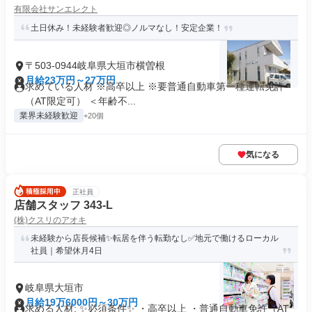
有限会社サンエレクト
土日休み！未経験者歓迎◎ノルマなし！安定企業！
〒503-0944岐阜県大垣市横曽根
月給23万円～27万円
求めている人材 ※高卒以上 ※要普通自動車第一種運転免許
（AT限定可） ＜年齢不...
業界未経験歓迎
+20個
気になる
正社員
店舗スタッフ 343-L
(株)クスリのアオキ
未経験から店長候補✨転居を伴う転勤なし✅地元で働けるローカル
社員｜希望休月4日
岐阜県大垣市
月給19万6000円～30万円
求める人材: ✨必須条件✨ ・高卒以上 ・普通自動車免許（AT