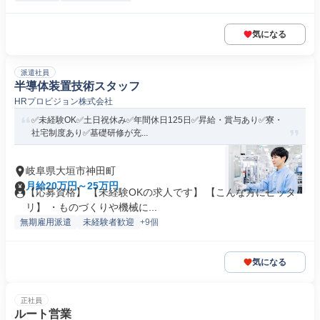
気になる
派遣社員
半導体装置技術スタッフ
HRプロビジョン株式会社
✅未経験OK✅土日祝休み✅年間休日125日✅昇給・賞与あり✅寮・
社宅制度あり✅基礎研修が充...
岐阜県大垣市神田町
月給20万円～25万円
【応募資格】 【未経験OKの求人です】 【こんな方にピッタ
リ】 ・ものづくりや機械に...
無期雇用派遣
未経験者歓迎
+9個
気になる
正社員
ルート営業