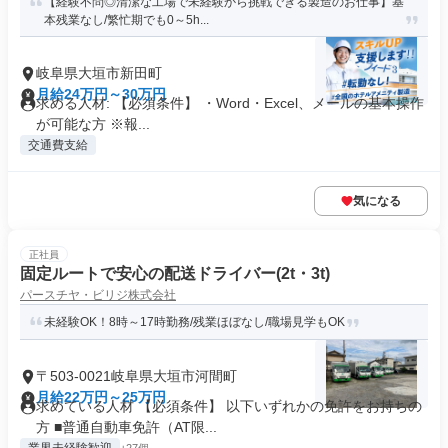
【経験不問◎清潔な工場で未経験から挑戦できる製造のお仕事】基
本残業なし/繁忙期でも0～5h...
岐阜県大垣市新田町
月給24万円～30万円
求める人材: 【必須条件】 ・Word・Excel、メールの基本操作
が可能な方 ※報...
交通費支給
気になる
正社員
固定ルートで安心の配送ドライバー(2t・3t)
パースチヤ・ビリジ株式会社
未経験OK！8時～17時勤務/残業ほぼなし/職場見学もOK
〒503-0021岐阜県大垣市河間町
月給22万円～25万円
求めている人材 【必須条件】 以下いずれかの免許をお持ちの
方 ■普通自動車免許（AT限...