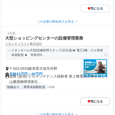
気になる
この企業の類似求人を見る
正社員
大型ショッピングセンターの設備管理業務
イオンディライト株式会社
イオンモール大垣/設備管理スタッフ(正社員)★ 電工2種・ビル管保
有者歓迎 ★ 年収355...
〒503-0933岐阜県大垣市外野
月給23万円～30万円
資格 (必須) ビルメンテナンス経験者 第２種電気工事士もしく
は建築物環境衛生...
制服あり
業界未経験歓迎
+30個
気になる
この企業の類似求人を見る