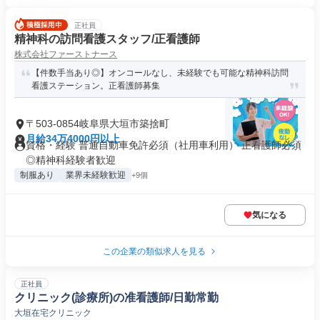
正社員
精神科の訪問看護スタッフ/正看護師
株式会社ファーストナース
【件数手当あり◎】オンコールなし、未経験でも可能な精神科訪問
看護ステーション。正看護師募集
〒503-0854岐阜県大垣市築捨町
月給34万4000円以上
資格・経験 普通自動車免許必須（社用車利用） 正看護師必須
◎精神科経験者歓迎
制服あり
業界未経験歓迎
+9個
気になる
この企業の類似求人を見る
正社員
クリニック(診療所)の准看護師/日勤常勤
大垣在宅クリニック