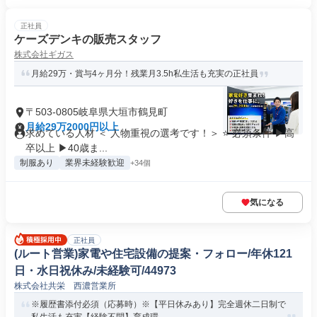
正社員
ケーズデンキの販売スタッフ
株式会社ギガス
月給29万・賞与4ヶ月分！残業月3.5h私生活も充実の正社員
〒503-0805岐阜県大垣市鶴見町
月給29万2000円以上
求めている人材 ＜ 人物重視の選考です！＞ ⭐ 必須条件 ▶高
卒以上 ▶40歳ま...
制服あり
業界未経験歓迎
+34個
気になる
正社員
(ルート営業)家電や住宅設備の提案・フォロー/年休121
日・水日祝休み/未経験可/44973
株式会社共栄 西濃営業所
※履歴書添付必須（応募時）※【平日休みあり】完全週休二日制で