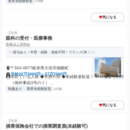
業界未経験歓迎
+24個
気になる
正社員
眼科の受付・医療事務
医療法人英明会
賞与あり！学歴・経験・資格不問！ブランクOK！
〒503-0877岐阜県大垣市御殿町
月給20万3000円～27万7000円
求めている人材 ◆学歴不問 ◆未経験者歓迎！ ※45歳までの方
（例外事由3号のイ） ...
制服あり
業界未経験歓迎
+21個
気になる
正社員
損害保険会社での損害調査員(未経験可)