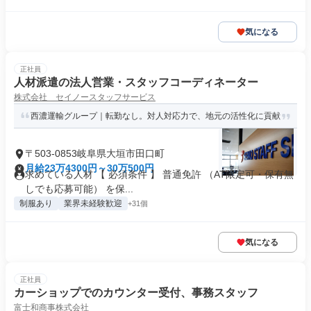
気になる
正社員
人材派遣の法人営業・スタッフコーディネーター
株式会社 セイノースタッフサービス
西濃運輸グループ｜転勤なし。対人対応力で、地元の活性化に貢献
〒503-0853岐阜県大垣市田口町
月給23万4300円～30万500円
求めている人材 【 必須条件 】 普通免許 （AT限定可・保有無
しでも応募可能） を保...
制服あり
業界未経験歓迎
+31個
気になる
正社員
カーショップでのカウンター受付、事務スタッフ
富士和商事株式会社