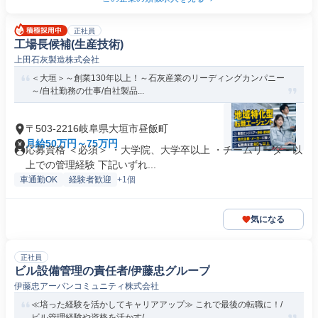
正社員
工場長候補(生産技術)
上田石灰製造株式会社
＜大垣＞～創業130年以上！～石灰産業のリーディングカンパニー
～/自社勤務の仕事/自社製品...
〒503-2216岐阜県大垣市昼飯町
月給50万円～75万円
応募資格 ＜必須＞ ・大学院、大学卒以上 ・チームリーダー以
上での管理経験 下記いずれ...
車通勤OK
経験者歓迎
+1個
気になる
正社員
ビル設備管理の責任者/伊藤忠グループ
伊藤忠アーバンコミュニティ株式会社
≪培った経験を活かしてキャリアアップ≫ これで最後の転職に！/
ビル管理経験や資格を活かす/...