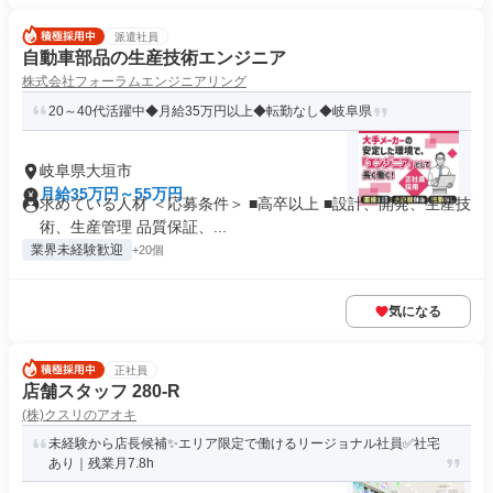
派遣社員
自動車部品の生産技術エンジニア
株式会社フォーラムエンジニアリング
20～40代活躍中◆月給35万円以上◆転勤なし◆岐阜県
岐阜県大垣市
月給35万円～55万円
求めている人材 ＜応募条件＞ ■高卒以上 ■設計、開発、生産技
術、生産管理 品質保証、...
業界未経験歓迎
+20個
気になる
正社員
店舗スタッフ 280-R
(株)クスリのアオキ
未経験から店長候補✨エリア限定で働けるリージョナル社員✅社宅
あり｜残業月7.8h