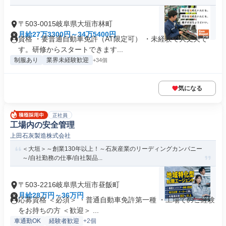
〒503-0015岐阜県大垣市林町
月給27万3300円～34万5400円
資格 ・要普通自動車免許（AT限定可） ・未経験で大丈夫で
す。研修からスタートできます...
制服あり
業界未経験歓迎
+34個
気になる
正社員
工場内の安全管理
上田石灰製造株式会社
＜大垣＞～創業130年以上！～石灰産業のリーディングカンパニー
～/自社勤務の仕事/自社製品...
〒503-2216岐阜県大垣市昼飯町
月給28万円～36万円
応募資格 ＜必須＞ ・普通自動車免許第一種 ・工場でのご経験
をお持ちの方 ＜歓迎＞ ...
車通勤OK
経験者歓迎
+2個