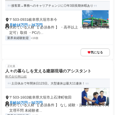
接客業→事務へのキャリアチェンジに◎年3回長期休暇あり
〒503-0931岐阜県大垣市本今
月給18万円～26万円
求めている人材 【 必須条件 】 ・高卒以上 ・普通免許 （AT限
定可）取得 ・PCの...
業界未経験歓迎
+16個
気になる
正社員
人々の暮らしを支える建築現場のアシスタント
株式会社桐山組
土日休みで年間休日123日。大型連休は最大11連休！
〒503-1602岐阜県大垣市上石津町牧田
月給30万円～50万円
求めている人材 【 必須条件 】 なし 経験・資格不問 男女不問
文理不問 未経験者...