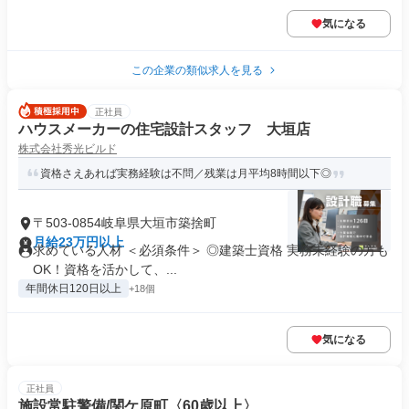
気になる
この企業の類似求人を見る
正社員
ハウスメーカーの住宅設計スタッフ 大垣店
株式会社秀光ビルド
資格さえあれば実務経験は不問／残業は月平均8時間以下◎
〒503-0854岐阜県大垣市築捨町
月給23万円以上
求めている人材 ＜必須条件＞ ◎建築士資格 実務未経験の方も
OK！資格を活かして、...
年間休日120日以上
+18個
気になる
正社員
施設常駐警備/関ケ原町〈60歳以上〉