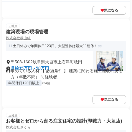
気になる
正社員
建築現場の現場管理
株式会社桐山組
土日休みで年間休日123日。大型連休は最大11連休！
〒503-1602岐阜県大垣市上石津町牧田
月給35万円～50万円
求めている人材 【 必須条件 】 建築に関わる施工経験のある
方（年数不問） ＼経験者...
年間休日120日以上
+24個
気になる
正社員
お客様とゼロから創る注文住宅の設計(即戦力・大垣店)
株式会社さくら