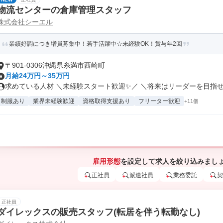
物流センターの倉庫管理スタッフ
株式会社シーエル
業績好調につき増員募集中！若手活躍中☆未経験OK！賞与年2回
〒901-0306沖縄県糸満市西崎町
月給24万円～35万円
求めている人材 ＼未経験スタート歓迎✨／ ＼将来はリーダーを目指せ.
制服あり
業界未経験歓迎
資格取得支援あり
フリーター歓迎
+11個
雇用形態
を設定して求人を絞り込みまし
正社員
派遣社員
業務委託
契
正社員
ダイレックスの販売スタッフ(転居を伴う転勤なし)