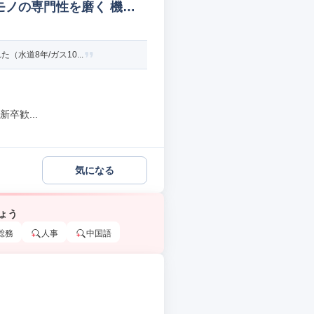
モノの専門性を磨く 機械/
水道8年/ガス10...
卒歓...
気になる
ょう
総務
人事
中国語