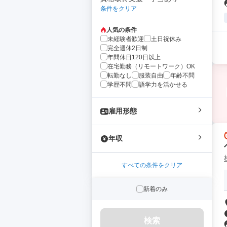
条件をクリア
人気の条件
未経験者歓迎
土日祝休み
完全週休2日制
年間休日120日以上
在宅勤務（リモートワーク）OK
転勤なし
服装自由
年齢不問
学歴不問
語学力を活かせる
雇用形態
年収
すべての条件をクリア
新着のみ
検索