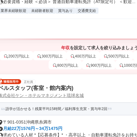
必要資格・経験 ＜必須＞ 普通自動車運転免許（AT限定可） ＜歓迎...
業界未経験歓迎
未経験者歓迎
賞与あり
交通費支給
年収
を設定して求人を絞り込みましょ
200万円以上
300万円以上
400万円以上
500万円以上
800万円以上
900万円以上
1000
正社員
ベルスタッフ(客室・館内案内)
株式会社ケン・ホテルマネジメント琉球名城
語学が活かせる！残業平均15時間／福利厚生充実・賞与年2回
〒901-0351沖縄県糸満市
月給22万1576円～34万1475円
求めている人材 *【応募条件】* ・高卒以上 ・自動車運転免許をお持ち.