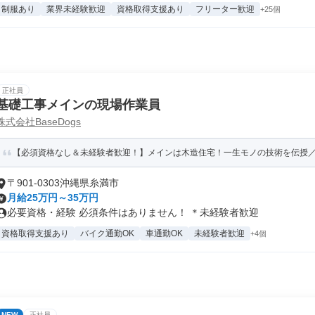
制服あり
業界未経験歓迎
資格取得支援あり
フリーター歓迎
+25個
正社員
基礎工事メインの現場作業員
株式会社BaseDogs
【必須資格なし＆未経験者歓迎！】メインは木造住宅！一生モノの技術を伝授／
〒901-0303沖縄県糸満市
月給25万円～35万円
必要資格・経験 必須条件はありません！ ＊未経験者歓迎
資格取得支援あり
バイク通勤OK
車通勤OK
未経験者歓迎
+4個
NEW
正社員