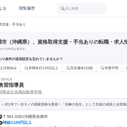
なる
閲覧履歴
求人検索
得支援・手当あり
満市（沖縄県）、資格取得支援・手当ありの転職・求人
1
〜
72
件目を表示中
わり条件の追加設定を忘れていませんか？
土日祝休み
年間休日120日以上
完全週休2日制
学歴不問
契約社員
教習指導員
有限会社糸満自動車学校
約1年で一生モノの国家資格を取得！「自練の先生」として生徒の成長と合宿免
〒901-0361沖縄県糸満市
時給1100円以上