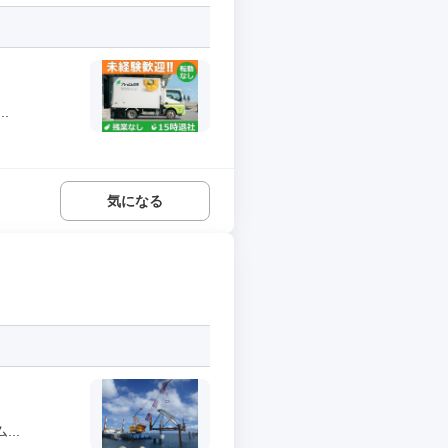
.
気になる
..