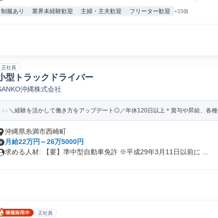
制服あり
業界未経験歓迎
主婦・主夫歓迎
フリーター歓迎
+33個
正社員
小型トラックドライバー
SANKO沖縄株式会社
＼経験を活かして働き方をアップデート◎／年休120日以上＊賞与や昇給、各
沖縄県糸満市西崎町
月給22万円～26万5000円
求める人材: 【要】準中型自動車免許 ※平成29年3月11日以前に ...
正社員