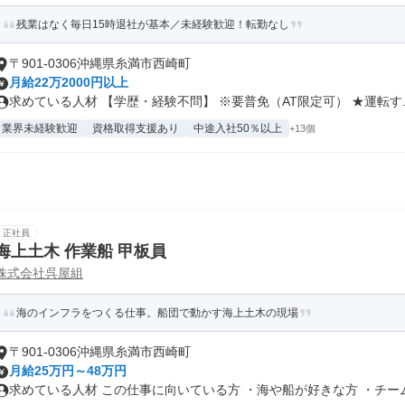
残業はなく毎日15時退社が基本／未経験歓迎！転勤なし
〒901-0306沖縄県糸満市西崎町
月給22万2000円以上
求めている人材 【学歴・経験不問】 ※要普免（AT限定可） ★運転す..
業界未経験歓迎
資格取得支援あり
中途入社50％以上
+13個
正社員
海上土木 作業船 甲板員
株式会社呉屋組
海のインフラをつくる仕事。船団で動かす海上土木の現場
〒901-0306沖縄県糸満市西崎町
月給25万円～48万円
求めている人材 この仕事に向いている方 ・海や船が好きな方 ・チーム.