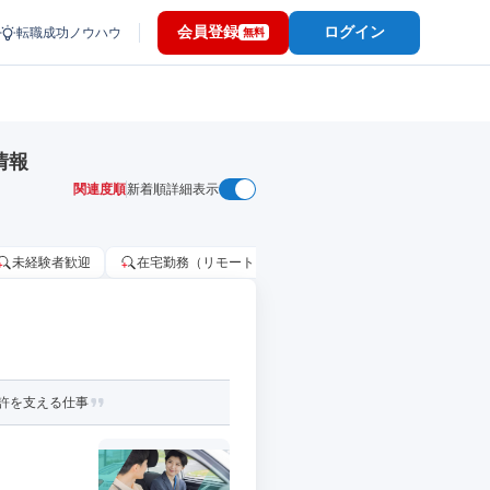
会員登録
ログイン
転職成功ノウハウ
無料
情報
関連度順
新着順
詳細表示
未経験者歓迎
在宅勤務（リモートワーク）OK
家賃補助・住宅手当
許を支える仕事