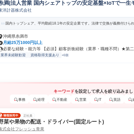
糸満|法人営業 国内シェアトップの安定基盤×IoTで一生
東洋計器株式会社
電気/電子製品法人営業
国内トップシェア、平均勤続18.1年の安定企業です。法律で交換が義務付けられた（
沖縄県糸満市
月給25万1000円以上
必要な経験・能力等 【必須】顧客折衝経験（業界・職種不問）★第二新
業界未経験歓迎
資格取得支援あり
+6個
キーワード
を設定して求人を絞り込みまし
事務
経理
不動産
営業
IT
英語
正社員
野菜や果物の配送・ドライバー(固定ルート)
株式会社フレッシュ青果