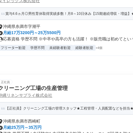
ダイレックス株式会社
賞与4.6ヵ月◎男性育休取得実績多数！月8～10日休み【15期連続増収・増益】★
沖縄県糸満市字潮平
月給17万3200円～25万5500円
応募資格 学歴不問 ※中卒や高卒の方も活躍！ ※販売職は初めてという.
フリーター歓迎
学歴不問
未経験者歓迎
経験者歓迎
+4個
正社員
クリーニング工場の生産管理
沖縄リネンサプライ株式会社
【正社員】クリーニング工場の管理スタッフ★工程管理・人員配置などを担当★
沖縄県糸満市西崎町
月給25万円～35万円