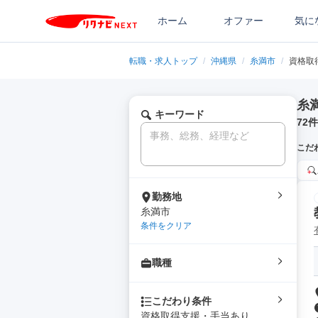
ホーム
オファー
気に
転職・求人トップ
/
沖縄県
/
糸満市
/
資格取
糸
キーワード
72
件
こだ
勤務地
糸満市
条件をクリア
職種
こだわり条件
資格取得支援・手当あり