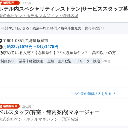
正社員
ホテル内スペシャリティレストラン|サービススタッフ
株式会社ケン・ホテルマネジメント琉球名城
語学が活かせる！残業平均15時間／福利厚生充実・賞与年2回
〒901-0351沖縄県糸満市
月給22万1576円～34万1475円
求めている人材 *【応募条件】* *＜必須条件＞* ・高卒以上の方 ...
制服あり
業界未経験歓迎
主婦・主夫歓迎
フリーター歓迎
+31個
この企業の類似求人を見る
正社員
ベルスタッフ(客室・館内案内)マネージャー
株式会社ケン・ホテルマネジメント琉球名城