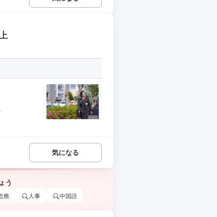
上
.
気になる
ょう
総務
人事
中国語