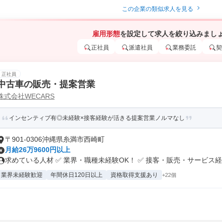
この企業の類似求人を見る
雇用形態
を設定して求人を絞り込みまし
正社員
派遣社員
業務委託
契
正社員
中古車の販売・提案営業
株式会社WECARS
インセンティブ有◎未経験×接客経験が活きる提案営業ノルマなし
〒901-0306沖縄県糸満市西崎町
月給26万9600円以上
求めている人材 ✅ 業界・職種未経験OK！ ✅ 接客・販売・サービス経.
業界未経験歓迎
年間休日120日以上
資格取得支援あり
+22個