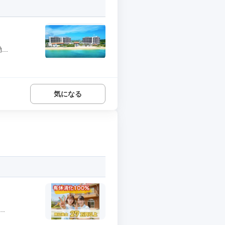
..
気になる
.