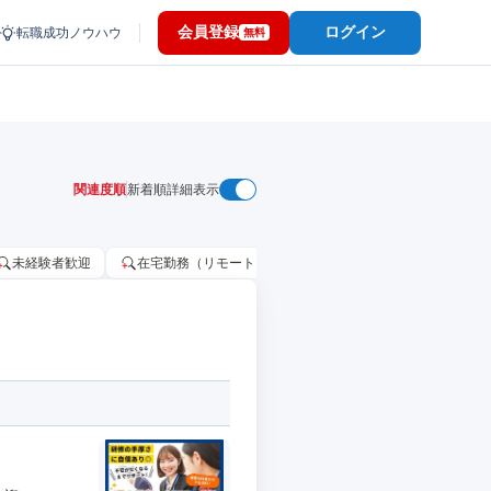
会員登録
ログイン
転職成功ノウハウ
無料
関連度順
新着順
詳細表示
未経験者歓迎
在宅勤務（リモートワーク）OK
家賃補助・住宅手当