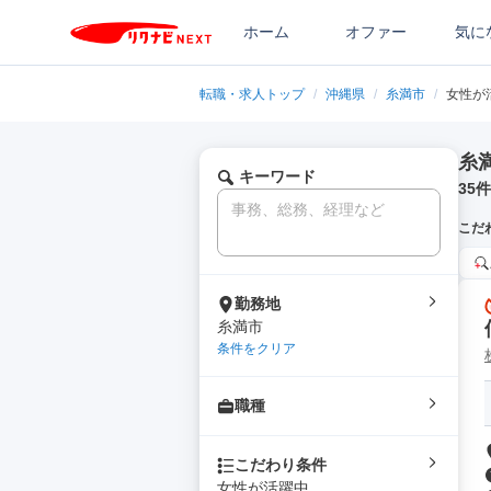
ホーム
オファー
気に
転職・求人トップ
/
沖縄県
/
糸満市
/
女性が
糸
キーワード
35
件
こだ
勤務地
糸満市
条件をクリア
職種
こだわり条件
女性が活躍中