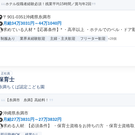
ホテル役職者経験必須！残業平均15時間／賞与年2回
〒901-0351沖縄県糸満市
月給34万3031円～44万1040円
求めている人材 *【応募条件】* ・高卒以上 ・ホテルでのベル・ドア勤.
制服あり
業界未経験歓迎
主婦・主夫歓迎
フリーター歓迎
+28個
正社員
保育士
糸満ちくば認定こども園
【糸満市 糸満】高給料！
沖縄県糸満市
月給27万3831円～27万3832円
求める人材: 【必須条件】 ・保育士資格をお持ちの方 ・保育士資格取..
即日勤務OK
残業なし