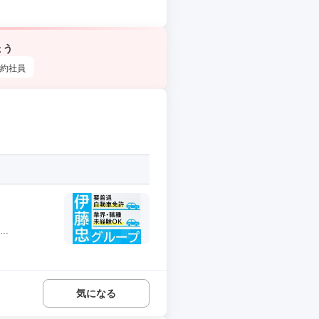
ょう
約社員
..
気になる