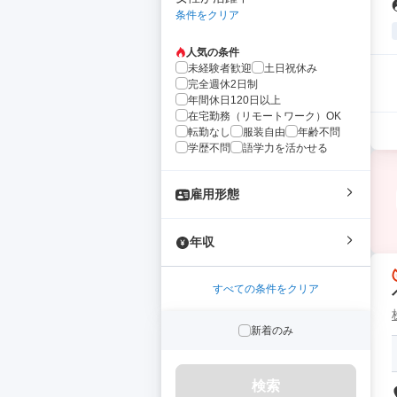
条件をクリア
人気の条件
未経験者歓迎
土日祝休み
完全週休2日制
年間休日120日以上
在宅勤務（リモートワーク）OK
転勤なし
服装自由
年齢不問
学歴不問
語学力を活かせる
雇用形態
年収
すべての条件をクリア
新着のみ
検索