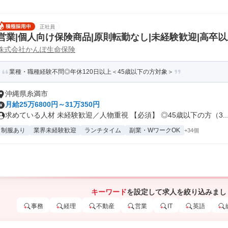
正社員
営業|個人向け保険商品|原則転勤なし|未経験歓迎|高卒以
株式会社かんぽ生命保険
業種・職種経験不問◎年休120日以上＜45歳以下の方対象＞
沖縄県糸満市
月給25万6800円～31万350円
求めている人材 未経験歓迎／人物重視 【必須】 ◎45歳以下の方（3..
制服あり
業界未経験歓迎
ランチタイム
副業・WワークOK
+34個
キーワード
を設定して求人を絞り込みまし
事務
経理
不動産
営業
IT
英語