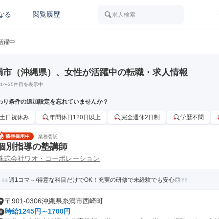
なる
閲覧履歴
求人検索
活躍中
満市（沖縄県）、女性が活躍中の転職・求人情報
1
〜
35
件目を表示中
わり条件の追加設定を忘れていませんか？
土日祝休み
年間休日120日以上
完全週休2日制
学歴不問
業務委託
個別指導の塾講師
株式会社ワオ・コーポレーション
週1コマ～/得意な科目だけでOK！充実の研修で未経験でも安心◎
〒901-0306沖縄県糸満市西崎町
時給1245円～1700円