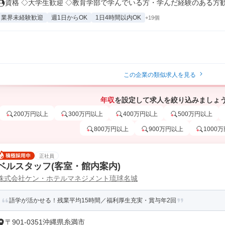
資格 ◇大学生歓迎 ◇教育学部で学んでいる方・学んだ経験のある方歓迎 
業界未経験歓迎
週1日からOK
1日4時間以内OK
+19個
この企業の類似求人を見る
年収
を設定して求人を絞り込みましょ
200万円以上
300万円以上
400万円以上
500万円以上
800万円以上
900万円以上
1000
正社員
ベルスタッフ(客室・館内案内)
株式会社ケン・ホテルマネジメント琉球名城
語学が活かせる！残業平均15時間／福利厚生充実・賞与年2回
〒901-0351沖縄県糸満市