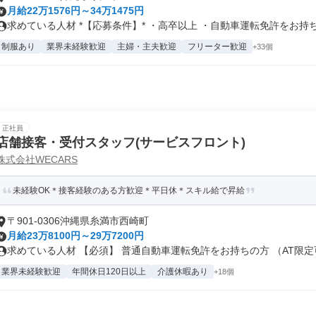
月給22万1576円～34万1475円
求めている人材 *【応募条件】* ・高卒以上 ・自動車運転免許をお持ち.
制服あり
業界未経験歓迎
主婦・主夫歓迎
フリーター歓迎
+33個
正社員
店舗接客・受付スタッフ(サービスフロント)
株式会社WECARS
未経験OK＊接客経験のある方歓迎＊平日休＊スキル給で昇給
〒901-0306沖縄県糸満市西崎町
月給23万8100円～29万7200円
求めている人材 【必須】 普通自動車運転免許をお持ちの方 （AT限定可.
業界未経験歓迎
年間休日120日以上
介護休暇あり
+18個