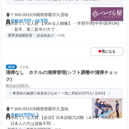
〒900-0015沖縄県那覇市久茂地
月給30万円～50万円
求めている人材 【求める人物像】 ・学歴不問(中卒/高卒OK)
・新卒、第二新卒の方で...
業界未経験歓迎
歩合給あり
+36個
気になる
NEW
正社員
清掃なし ホテルの清掃管理(シフト調整や清掃チェッ
ク)
株式会社MEDL
希望休の融通◎体負担少なめ！一気に昇給10万円も/【A03】
〒900-0015沖縄県那覇市久茂地
月給23万円以上
求めている人材 【必須】日本語能力試験（JLPT）N2以上 ※
日本人の方は資格不問 ...