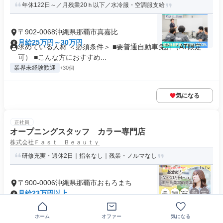
年休122日～／月残業20ｈ以下／水冷服・空調服支給
〒902-0068沖縄県那覇市真嘉比
月給25万円～30万円
求めている人材 ＜必須条件＞ ■要普通自動車免許（AT限定
可） ■こんな方におすすめ...
業界未経験歓迎
+30個
気になる
正社員
オープニングスタッフ カラー専門店
株式会社Ｆａｓｔ Ｂｅａｕｔｙ
研修充実・週休2日｜指名なし｜残業・ノルマなし
〒900-0006沖縄県那覇市おもろまち
月給23万円以上
求めている人材 *【必須条件 】* 美容師免許をお持ちの方 *【
歓迎条件】* ・新卒...
ホーム
オファー
気になる
制服あり
+23個