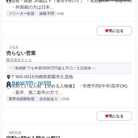
資格・経験 35歳以下（省令3号のイ） ・未経験OK ・学歴不問
・外国籍の方は日本...
フリーター歓迎
経験不問
+6個
気になる
正社員
売らない営業
株式会社Ｅｖｏ
”未経験”でも年収5000万円超え可◎／土日祝休
〒900-0015沖縄県那覇市久茂地
月給30万円～70万円
求めている人材 【求める人物像】 ・学歴不問(中卒/高卒OK)
・新卒、第二新卒の方で...
業界未経験歓迎
歩合給あり
+28個
気になる
契約社員