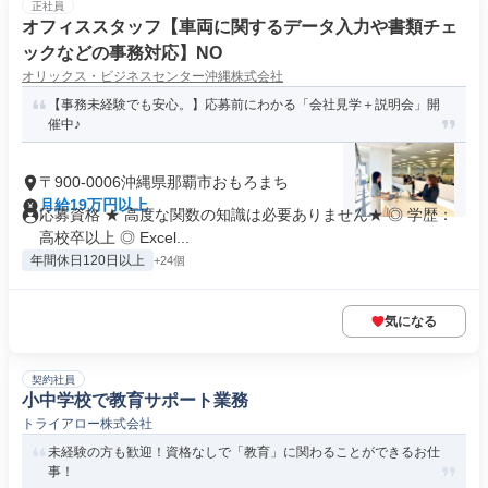
正社員
オフィススタッフ【車両に関するデータ入力や書類チェ
ックなどの事務対応】NO
オリックス・ビジネスセンター沖縄株式会社
【事務未経験でも安心。】応募前にわかる「会社見学＋説明会」開
催中♪
〒900-0006沖縄県那覇市おもろまち
月給19万円以上
応募資格 ★ 高度な関数の知識は必要ありません★ ◎ 学歴：
高校卒以上 ◎ Excel...
年間休日120日以上
+24個
気になる
契約社員
小中学校で教育サポート業務
トライアロー株式会社
未経験の方も歓迎！資格なしで「教育」に関わることができるお仕
事！