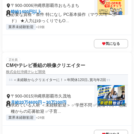
〒900-0006沖縄県那覇市おもろまち
時給1400円以上
必要な資格・条件 特になし PC基本操作（マウス/キーボー
ド） ★入力はゆっくりでもO...
業界未経験歓迎
+19個
気になる
正社員
CMやテレビ番組の映像クリエイター
株式会社沖縄テレビ開発
＜未経験からクリエイターに！＞年間休120日､賞与年2回
〒900-0015沖縄県那覇市久茂地
月給20万4600円～30万100円
求めている人材 ＜未経験歓迎＞ ✅学歴不問 ✅資格不問 ✅他業
種からの応募歓迎 ✅子育...
業界未経験歓迎
+24個