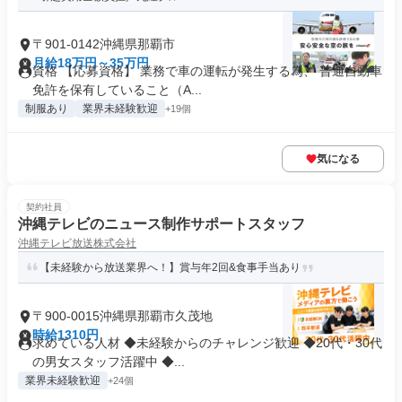
〒901-0142沖縄県那覇市
月給18万円～35万円
資格 【応募資格】 業務で車の運転が発生する為、 普通自動車
免許を保有していること（A...
制服あり
業界未経験歓迎
+19個
気になる
契約社員
沖縄テレビのニュース制作サポートスタッフ
沖縄テレビ放送株式会社
【未経験から放送業界へ！】賞与年2回&食事手当あり
〒900-0015沖縄県那覇市久茂地
時給1310円
求めている人材 ◆未経験からのチャレンジ歓迎 ◆20代・30代
の男女スタッフ活躍中 ◆...
業界未経験歓迎
+24個