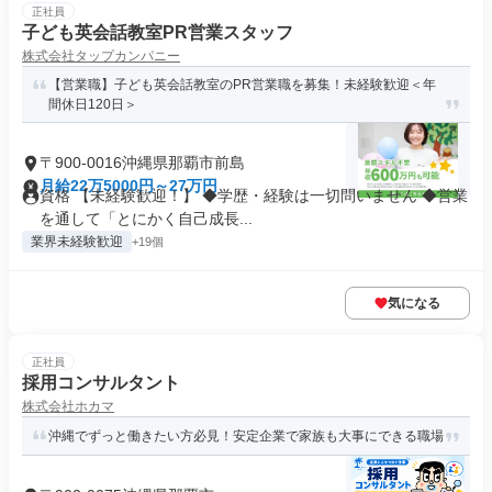
正社員
子ども英会話教室PR営業スタッフ
株式会社タップカンパニー
【営業職】子ども英会話教室のPR営業職を募集！未経験歓迎＜年
間休日120日＞
〒900-0016沖縄県那覇市前島
月給22万5000円～27万円
資格 【未経験歓迎！】 ◆学歴・経験は一切問いません ◆営業
を通して「とにかく自己成長...
業界未経験歓迎
+19個
気になる
正社員
採用コンサルタント
株式会社ホカマ
沖縄でずっと働きたい方必見！安定企業で家族も大事にできる職場