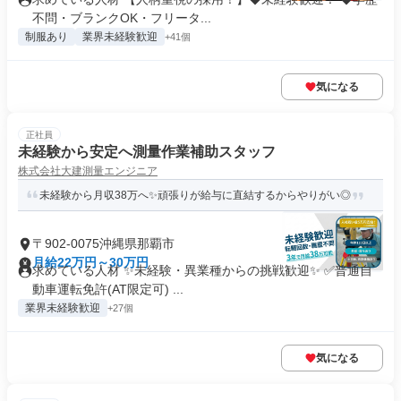
不問・ブランクOK・フリータ...
制服あり
業界未経験歓迎
+41個
気になる
正社員
未経験から安定へ測量作業補助スタッフ
株式会社大建測量エンジニア
未経験から月収38万へ✨頑張りが給与に直結するからやりがい◎
〒902-0075沖縄県那覇市
月給22万円～30万円
求めている人材 ✨未経験・異業種からの挑戦歓迎✨ ✅普通自
動車運転免許(AT限定可) ...
業界未経験歓迎
+27個
気になる