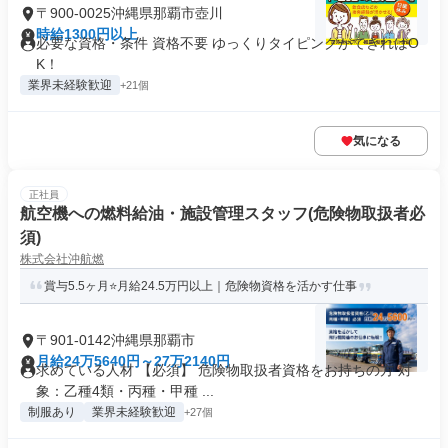
〒900-0025沖縄県那覇市壺川
時給1300円以上
必要な資格・条件 資格不要 ゆっくりタイピングができればO
K！
業界未経験歓迎
+21個
気になる
正社員
航空機への燃料給油・施設管理スタッフ(危険物取扱者必
須)
株式会社沖航燃
賞与5.5ヶ月⭐月給24.5万円以上｜危険物資格を活かす仕事
〒901-0142沖縄県那覇市
月給24万5640円～27万2140円
求めている人材 【必須】 危険物取扱者資格をお持ちの方 対
象：乙種4類・丙種・甲種 ...
制服あり
業界未経験歓迎
+27個