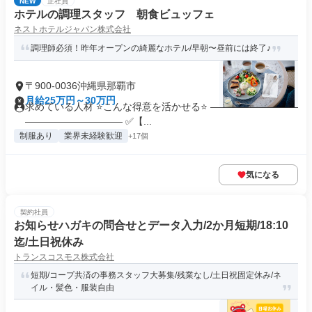
NEW
正社員
ホテルの調理スタッフ 朝食ビュッフェ
ネストホテルジャパン株式会社
調理師必須！昨年オープンの綺麗なホテル/早朝〜昼前には終了♪
〒900-0036沖縄県那覇市
月給25万円～30万円
求めている人材 ⭐こんな得意を活かせる⭐ ―――――――――
―――――――――― ✅【...
制服あり
業界未経験歓迎
+17個
気になる
契約社員
お知らせハガキの問合せとデータ入力/2か月短期/18:10
迄/土日祝休み
トランスコスモス株式会社
短期/コープ共済の事務スタッフ大募集/残業なし/土日祝固定休み/ネ
イル・髪色・服装自由