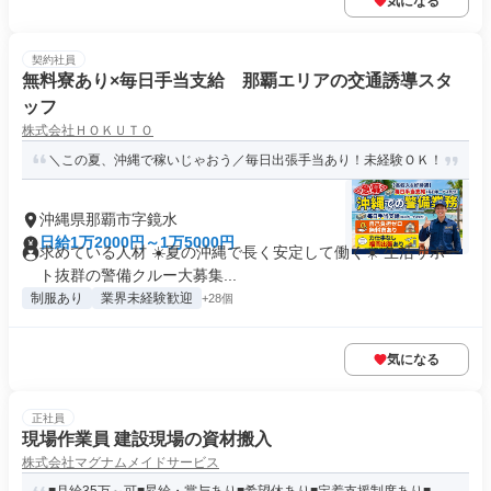
気になる
契約社員
無料寮あり×毎日手当支給 那覇エリアの交通誘導スタ
ッフ
株式会社ＨＯＫＵＴＯ
＼この夏、沖縄で稼いじゃおう／毎日出張手当あり！未経験ＯＫ！
沖縄県那覇市字鏡水
日給1万2000円～1万5000円
求めている人材 ☀️夏の沖縄で長く安定して働く☀️ 生活サポー
ト抜群の警備クルー大募集...
制服あり
業界未経験歓迎
+28個
気になる
正社員
現場作業員 建設現場の資材搬入
株式会社マグナムメイドサービス