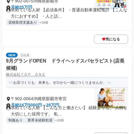
〒902-0075沖縄県那覇市
月給25万円
求めている人材 【必須条件】 ・普通自動車運転免許 【こんな
方におすすめ】 ・人と話...
資格取得支援あり
+16個
気になる
NEW
正社員
9月グランドOPEN ドライヘッドスパセラピスト(店長
候補)
株式会社ＴＯＰ ＯＮＥ
お店づくりも、未来も、ゼロから一緒につくりませんか。
〒902-0064沖縄県那覇市寄宮
月給24万5000円～28万円
求めている人材 【こんな方と働きたい】 経験よりも、 人柄を
大切にした採用です。 私...
制服あり
業界未経験歓迎
+18個