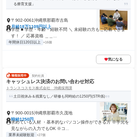
る療育支援」
〒902-0061沖縄県那覇市古島
月給18万1109円以上
学歴 ■ 学歴・年齢・経験不問 ＼ 未経験の方もご応募できま
す！ ／ 応募資格 ＿＿...
年間休日120日以上
+16個
気になる
契約社員
キャッシュレス決済のお問い合わせ対応
トランスコスモス株式会社 沖縄採用課
土日祝休み＆残業なし／研修も同時給の1250円(STR係)
〒900-0015沖縄県那覇市久茂地
時給1250円
求めている人材 ・基本的なパソコン操作ができる方 ※手元を
見ながらの入力でもOK ※コ...
業界未経験歓迎
+27個