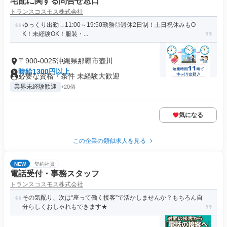
宅配に関する問合せ窓口
トランスコスモス株式会社
ゆっくり出勤→11:00～19:50勤務◎週休2日制！土日祝休みもO
K！未経験OK！服装・...
〒900-0025沖縄県那覇市壺川
時給1300円以上
必要な資格・条件 未経験大歓迎
業界未経験歓迎
+20個
気になる
この企業の類似求人を見る
NEW
契約社員
電話受付・事務スタッフ
トランスコスモス株式会社
その気配り、次は“座って働く接客”で活かしませんか？もちろん自
分らしくおしゃれもできます★