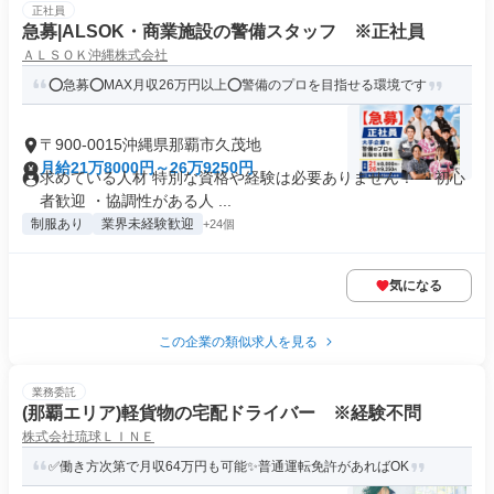
正社員
急募|ALSOK・商業施設の警備スタッフ ※正社員
ＡＬＳＯＫ沖縄株式会社
⭕急募⭕MAX月収26万円以上⭕警備のプロを目指せる環境です
〒900-0015沖縄県那覇市久茂地
月給21万8000円～26万9250円
求めている人材 特別な資格や経験は必要ありません！ ・初心
者歓迎 ・協調性がある人 ...
制服あり
業界未経験歓迎
+24個
気になる
この企業の類似求人を見る
業務委託
(那覇エリア)軽貨物の宅配ドライバー ※経験不問
株式会社琉球ＬＩＮＥ
✅働き方次第で月収64万円も可能✨普通運転免許があればOK