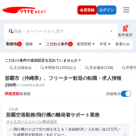
会員登録
ログイン
職種・キーワードから探す
条件保存
勤務地
職種
こだわり条件
雇用形態
年収
新着のみ
1
1
こだわり条件の追加設定を忘れていませんか？
土日祝休み
年間休日120日以上
完全週休2日制
学歴
那覇市（沖縄県）、フリーター歓迎の転職・求人情報
299
件
1
〜
100
件目を表示中
関連度順
新着順
詳細表示
正社員
那覇空港勤務/飛行機の離発着サポート業務
スイスポートジャパン株式会社
飛行機のそばで空の旅を支える！未経験OK／入社祝い金15万円／
引越費用全額負担／丸紅グルー...