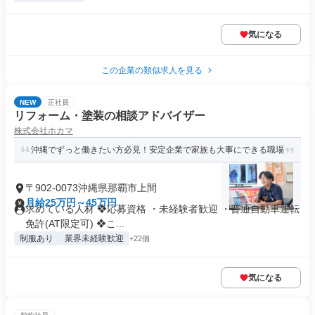
気になる
この企業の類似求人を見る
NEW
正社員
リフォーム・塗装の相談アドバイザー
株式会社ホカマ
沖縄でずっと働きたい方必見！安定企業で家族も大事にできる職場
〒902-0073沖縄県那覇市上間
月給25万円～45万円
求めている人材 ❖応募資格 ・未経験者歓迎 ・普通自動車運転
免許(AT限定可) ❖こ...
制服あり
業界未経験歓迎
+22個
気になる