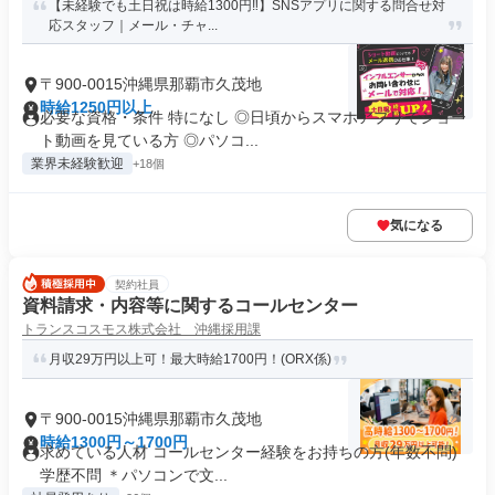
【未経験でも土日祝は時給1300円‼】SNSアプリに関する問合せ対
応スタッフ｜メール・チャ...
〒900-0015沖縄県那覇市久茂地
時給1250円以上
必要な資格・条件 特になし ◎日頃からスマホアプリでショー
ト動画を見ている方 ◎パソコ...
業界未経験歓迎
+18個
気になる
契約社員
資料請求・内容等に関するコールセンター
トランスコスモス株式会社 沖縄採用課
月収29万円以上可！最大時給1700円！(ORX係)
〒900-0015沖縄県那覇市久茂地
時給1300円～1700円
求めている人材 コールセンター経験をお持ちの方(年数不問)
学歴不問 ＊パソコンで文...