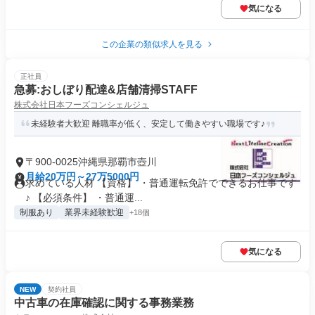
気になる
この企業の類似求人を見る
正社員
急募:おしぼり配達&店舗清掃STAFF
株式会社日本フーズコンシェルジュ
未経験者大歓迎 離職率が低く、安定して働きやすい職場です♪
〒900-0025沖縄県那覇市壺川
月給20万円～27万5000円
求めている人材 【資格】 ・普通運転免許でできるお仕事です
♪ 【必須条件】 ・普通運...
制服あり
業界未経験歓迎
+18個
気になる
NEW
契約社員
中古車の在庫確認に関する事務業務