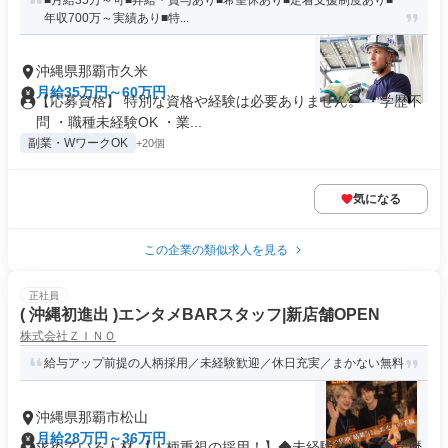
■月給35万～可■昇給・賞与あり■希望休あり■定着支援制度あり■
年収700万～実績あり■特...
沖縄県那覇市久米
月給35万円～60万円
【応募資格】 特別な資格や経験は必要ありません。 ・学歴不
問 ・職種未経験OK ・業...
副業・WワークOK
+20個
気になる
この企業の類似求人を見る
正社員
( 沖縄初進出 )エンタメBARスタッフ|新店舗OPEN
株式会社ＺＩＮＯ
給与アップ前提の人柄採用／未経験歓迎／休日充実／まかない無料
沖縄県那覇市松山
月給28万円～36万円
求めている人材 【人柄重視の採用！】◆未経験歓迎！ ◆学歴