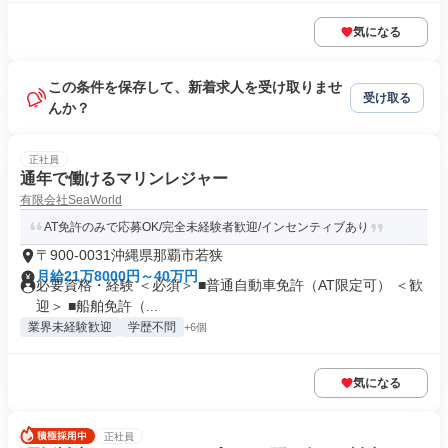
気になる
この条件を保存して、新着求人を受け取りませ
受け取る
んか？
正社員
通年で働けるマリンレジャー
有限会社SeaWorld
AT免許のみで応募OK/完全未経験者歓迎/インセンティブあり
〒900-0031沖縄県那覇市若狭
月給21万8000円～40万円
必要資格・経験 ＜必須＞ ■普通自動車免許（AT限定可） ＜歓
迎＞ ■船舶免許（...
業界未経験歓迎
学歴不問
+6個
気になる
正社員