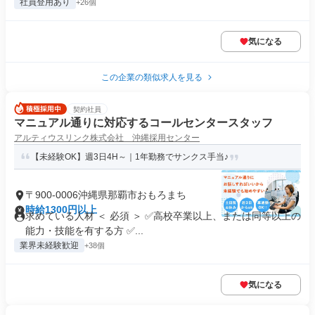
社員登用あり
+26個
気になる
この企業の類似求人を見る
契約社員
マニュアル通りに対応するコールセンタースタッフ
アルティウスリンク株式会社 沖縄採用センター
【未経験OK】週3日4H～｜1年勤務でサンクス手当♪
〒900-0006沖縄県那覇市おもろまち
時給1300円以上
求めている人材 ＜ 必須 ＞ ✅高校卒業以上、または同等以上の
能力・技能を有する方 ✅...
業界未経験歓迎
+38個
気になる