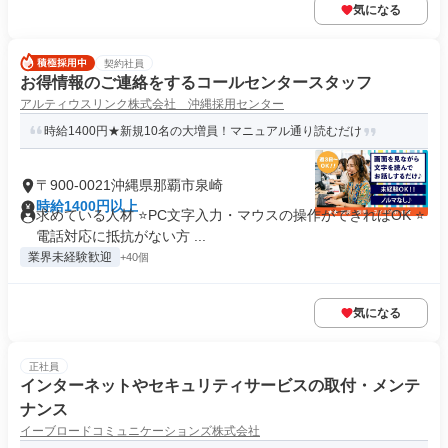
気になる
契約社員
お得情報のご連絡をするコールセンタースタッフ
アルティウスリンク株式会社 沖縄採用センター
時給1400円★新規10名の大増員！マニュアル通り読むだけ
〒900-0021沖縄県那覇市泉崎
時給1400円以上
求めている人材 ⭐PC文字入力・マウスの操作ができればOK ⭐
電話対応に抵抗がない方 ...
業界未経験歓迎
+40個
気になる
正社員
インターネットやセキュリティサービスの取付・メンテ
ナンス
イーブロードコミュニケーションズ株式会社