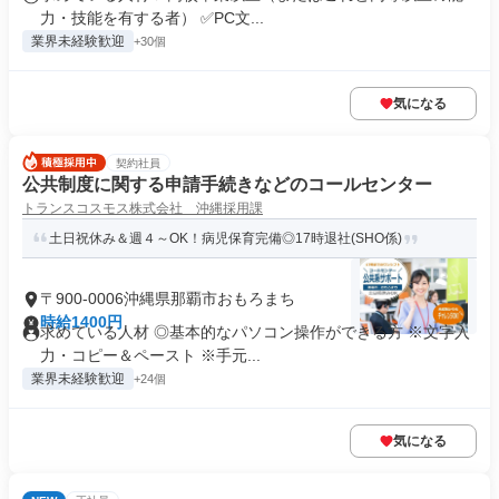
力・技能を有する者） ✅PC文...
業界未経験歓迎
+30個
気になる
契約社員
公共制度に関する申請手続きなどのコールセンター
トランスコスモス株式会社 沖縄採用課
土日祝休み＆週４～OK！病児保育完備◎17時退社(SHO係)
〒900-0006沖縄県那覇市おもろまち
時給1400円
求めている人材 ◎基本的なパソコン操作ができる方 ※文字入
力・コピー＆ペースト ※手元...
業界未経験歓迎
+24個
気になる