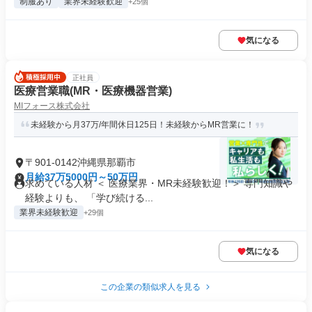
制服あり
業界未経験歓迎
+25個
気になる
正社員
医療営業職(MR・医療機器営業)
MIフォース株式会社
未経験から月37万/年間休日125日！未経験からMR営業に！
〒901-0142沖縄県那覇市
月給37万5000円～50万円
求めている人材 ＜ 医療業界・MR未経験歓迎！＞ 専門知識や
経験よりも、 「学び続ける...
業界未経験歓迎
+29個
気になる
この企業の類似求人を見る