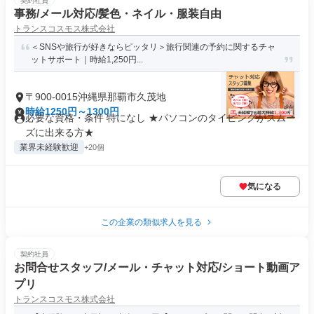
契約社員
事務/メール対応/髪色・ネイル・服装自由
トランスコスモス株式会社
＜SNSや旅行が好きならピッタリ＞旅行関連の予約に関するチャ
ットサポート｜時給1,250円...
〒900-0015沖縄県那覇市久茂地
時給1250円～1300円
必要な資格・条件 特になし ★パソコンのタイピングがスムー
ズに出来る方★
業界未経験歓迎
+20個
気になる
この企業の類似求人を見る
契約社員
お問合せスタッフ/メール・チャット対応/ショート動画ア
プリ
トランスコスモス株式会社