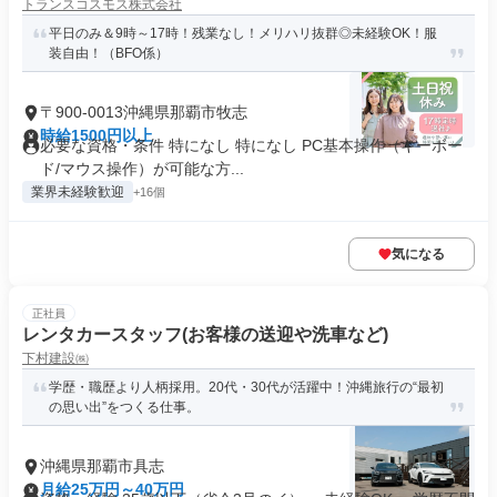
トランスコスモス株式会社
平日のみ＆9時～17時！残業なし！メリハリ抜群◎未経験OK！服
装自由！（BFO係）
〒900-0013沖縄県那覇市牧志
時給1500円以上
必要な資格・条件 特になし 特になし PC基本操作（キーボー
ド/マウス操作）が可能な方...
業界未経験歓迎
+16個
気になる
正社員
レンタカースタッフ(お客様の送迎や洗車など)
下村建設㈱
学歴・職歴より人柄採用。20代・30代が活躍中！沖縄旅行の“最初
の思い出”をつくる仕事。
沖縄県那覇市具志
月給25万円～40万円