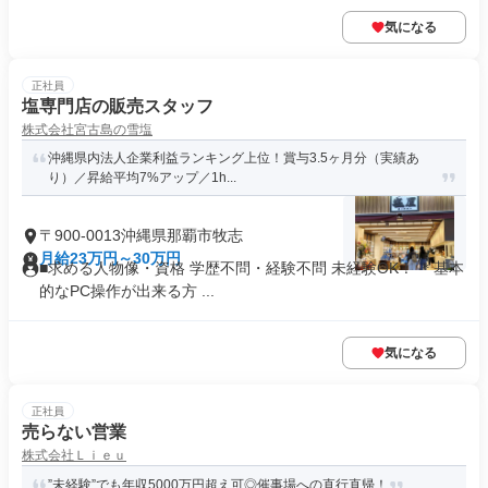
気になる
正社員
塩専門店の販売スタッフ
株式会社宮古島の雪塩
沖縄県内法人企業利益ランキング上位！賞与3.5ヶ月分（実績あ
り）／昇給平均7%アップ／1h...
〒900-0013沖縄県那覇市牧志
月給23万円～30万円
■求める人物像・資格 学歴不問・経験不問 未経験OK！ ＊基本
的なPC操作が出来る方 ...
気になる
正社員
売らない営業
株式会社Ｌｉｅｕ
”未経験”でも年収5000万円超え可◎催事場への直行直帰！