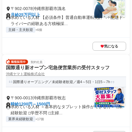
〒902-0078沖縄県那覇市識名
月給25万円以上
求めている人材 【必須条件】普通自動車運転免許 °˖✧配送ド
ライバーの経験ある方積極採...
主婦・主夫歓迎
+6個
気になる
契約社員
国際通り新オープン宅急便営業所の受付スタッフ
沖縄ヤマト運輸株式会社
国際通りオープニング／未経験者歓迎／週4～5日・1日5～7h
〒900-0013沖縄県那覇市牧志
時給1200円～1500円
求めている人材 ＜基本的なタブレット操作ができる方＞ □未
経験歓迎 □学歴不問 □主婦...
業界未経験歓迎
+17個