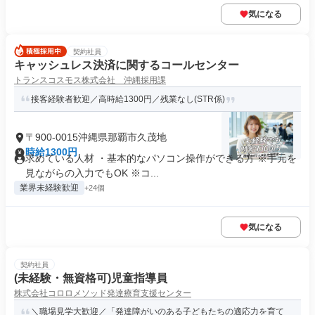
気になる
契約社員
キャッシュレス決済に関するコールセンター
トランスコスモス株式会社 沖縄採用課
接客経験者歓迎／高時給1300円／残業なし(STR係)
〒900-0015沖縄県那覇市久茂地
時給1300円
求めている人材 ・基本的なパソコン操作ができる方 ※手元を
見ながらの入力でもOK ※コ...
業界未経験歓迎
+24個
気になる
契約社員
(未経験・無資格可)児童指導員
株式会社コロロメソッド発達療育支援センター
＼職場見学大歓迎／「発達障がいのある子どもたちの適応力を育て