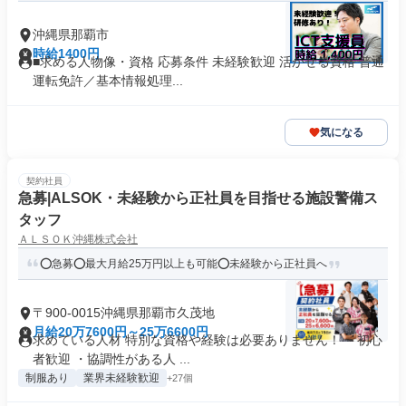
沖縄県那覇市
時給1400円
■求める人物像・資格 応募条件 未経験歓迎 活かせる資格 普通
運転免許／基本情報処理...
気になる
契約社員
急募|ALSOK・未経験から正社員を目指せる施設警備ス
タッフ
ＡＬＳＯＫ沖縄株式会社
⭕急募⭕最大月給25万円以上も可能⭕未経験から正社員へ
〒900-0015沖縄県那覇市久茂地
月給20万7600円～25万6600円
求めている人材 特別な資格や経験は必要ありません！ ・初心
者歓迎 ・協調性がある人 ...
制服あり
業界未経験歓迎
+27個