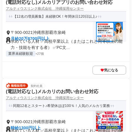
(電話対応なし)メルカリアプリのお問い合わせ対応
アルティウスリンク株式会社 沖縄採用センター
【12名の増員募集】未経験OK！年間休日120日以上♪
〒900-0021沖縄県那覇市泉崎
月給20万8700円以上
求めている人材 ✅高校卒業以上（またはこれと同等以上の能
力・技能を有する者） ✅PC文...
業界未経験歓迎
+27個
気になる
契約社員
(電話対応なし)メルカリのお問い合わせ対応
アルティウスリンク株式会社 沖縄採用センター
同期12名とスタート♪希望休ほぼ100％！人気のメルカリ業務
〒900-0021沖縄県那覇市泉崎
時給1300円以上
求めている人材 ✅高校卒業以上（またはこれと同等以上の能