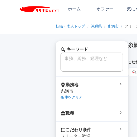
ホーム
オファー
気に
転職・求人トップ
/
沖縄県
/
糸満市
/
フリー
糸
キーワード
こだ
勤務地
糸満市
条件をクリア
職種
こだわり条件
フリーター歓迎