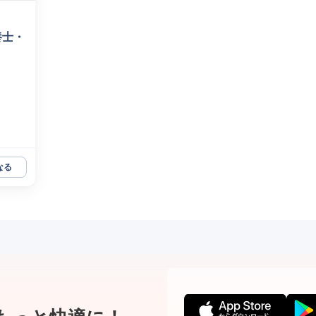
養士・
なる