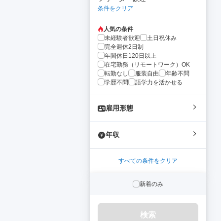
条件をクリア
人気の条件
未経験者歓迎
土日祝休み
完全週休2日制
年間休日120日以上
在宅勤務（リモートワーク）OK
転勤なし
服装自由
年齢不問
学歴不問
語学力を活かせる
雇用形態
年収
すべての条件をクリア
新着のみ
検索