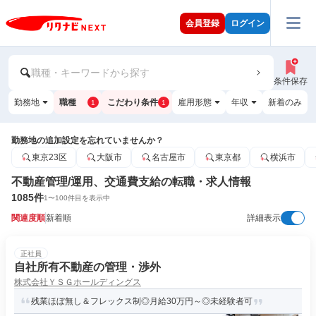
会員登録
ログイン
職種・キーワードから探す
条件保存
勤務地
職種
こだわり条件
雇用形態
年収
新着のみ
1
1
勤務地の追加設定を忘れていませんか？
東京23区
大阪市
名古屋市
東京都
横浜市
不動産管理/運用、交通費支給の転職・求人情報
1085
件
1
〜
100
件目を表示中
関連度順
新着順
詳細表示
正社員
自社所有不動産の管理・渉外
株式会社ＹＳＧホールディングス
残業ほぼ無し＆フレックス制◎月給30万円～◎未経験者可