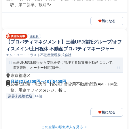
験、第二新卒、歓迎!!> ...
気になる
正社員
【プロパティマネジメント】三菱UFJ信託グループ/オフ
ィスメイン/土日祝休 不動産プロパティマネージャー
エム・ユー・トラスト不動産管理株式会社
三菱UFJ信託銀行から委託を受け管理する賃貸用不動産について、
収支管理、オーナー対応(報告...
東京都港区
月給32万4200円～48万5400円
必要な経験・能力等 【必須】賃貸用不動産管理(AM・PM業
務、用途オフィスorレジ、折...
業界未経験歓迎
+4個
気になる
この企業の類似求人を見る