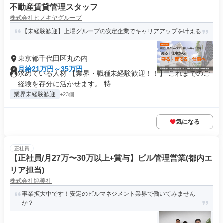
不動産賃貸管理スタッフ
株式会社ヒノキヤグループ
【未経験歓迎】上場グループの安定企業でキャリアアップを叶える
東京都千代田区丸の内
月給21万円～35万円
求めている人材 【業界・職種未経験歓迎！！】 これまでのご
経験を存分に活かせます。 特...
業界未経験歓迎
+23個
気になる
正社員
【正社員/月27万〜30万以上+賞与】ビル管理営業(都内エ
リア担当)
株式会社協美社
事業拡大中です！安定のビルマネジメント業界で働いてみません
か？