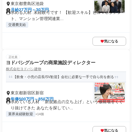
東京都豊島区池袋
月給27万円～30万円
求める人材: 未経験可です！ 【歓迎スキル】ビルマネジメン
ト、マンション管理関連業...
交通費支給
気になる
正社員
ヨドバシグループの商業施設ディレクター
株式会社ヨドバシ建物
【飲食・小売の店長/SV歓迎】会社に必要な一手で自ら街を創る
東京都新宿区新宿
年俸500万円～850万円
求めている人材 「新規拠点の立ち上げ」という修羅場をくぐ
り抜けてきた あなたを探してい...
業界未経験歓迎
+14個
気になる