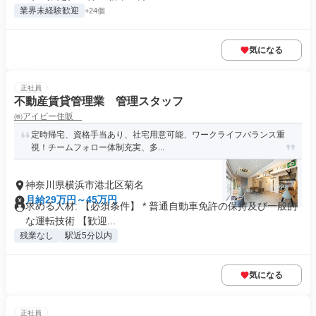
業界未経験歓迎
+24個
気になる
正社員
不動産賃貸管理業 管理スタッフ
㈱アイビー住販
定時帰宅、資格手当あり、社宅用意可能、ワークライフバランス重
視！チームフォロー体制充実、多...
神奈川県横浜市港北区菊名
月給29万円～45万円
求める人材: 【必須条件】 * 普通自動車免許の保持及び一般的
な運転技術 【歓迎...
残業なし
駅近5分以内
気になる
正社員