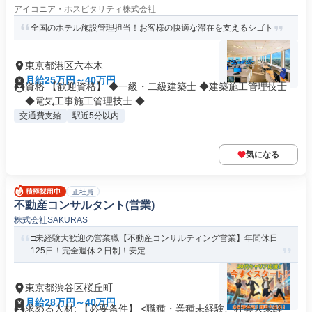
アイコニア・ホスピタリティ株式会社
全国のホテル施設管理担当！お客様の快適な滞在を支えるシゴト
東京都港区六本木
月給25万円～40万円
資格 【歓迎資格】 ◆一級・二級建築士 ◆建築施工管理技士
◆電気工事施工管理技士 ◆...
交通費支給
駅近5分以内
気になる
正社員
不動産コンサルタント(営業)
株式会社SAKURAS
□未経験大歓迎の営業職【不動産コンサルティング営業】年間休日
125日！完全週休２日制！安定...
東京都渋谷区桜丘町
月給28万円～40万円
求める人材: 【必要条件】 <職種・業種未経験、社会人未経