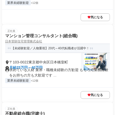
業界未経験歓迎
+12個
気になる
正社員
マンション管理コンサルタント(総合職)
日本管財住宅管理株式会社
【未経験歓迎／人物重視】20代～40代転職者が活躍中！
〒103-0022東京都中央区日本橋室町
月給25万円～40万円
求めている人材 業界・職種未経験の方歓迎 もちろん業務経験
をお持ちの方も大歓迎です ...
業界未経験歓迎
+12個
気になる
正社員
不動産総合職(宅建士)