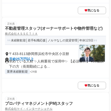
気になる
正社員
不動産管理スタッフ(オーナーサポートや物件管理など)
株式会社ＡＳＳＥＴＩＡ
未経験歓迎│若手転職応援│ノルマなしの賃貸管理│年休123日
〒433-8113静岡県浜松市中央区小豆餅
月給25万円以上
求めている人材 ✨人柄重視で採用中✨ 【必須条件】 ●35歳以
下の方（長期勤続による...
業界未経験歓迎
+24個
気になる
正社員
プロパティマネジメント(PM)スタッフ
株式会社ケイ・インターナショナル