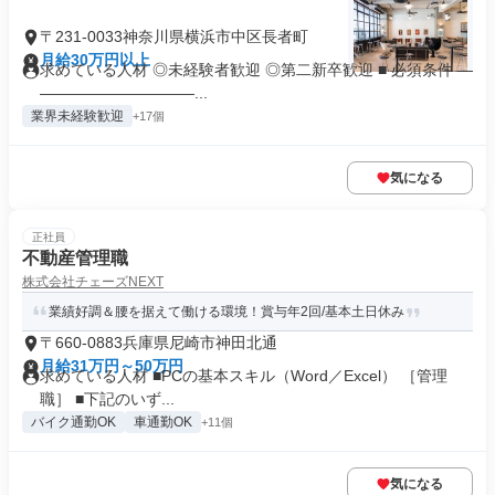
〒231-0033神奈川県横浜市中区長者町
月給30万円以上
求めている人材 ◎未経験者歓迎 ◎第二新卒歓迎 ■ 必須条件 ―
――――――――――...
業界未経験歓迎
+17個
気になる
正社員
不動産管理職
株式会社チェーズNEXT
業績好調＆腰を据えて働ける環境！賞与年2回/基本土日休み
〒660-0883兵庫県尼崎市神田北通
月給31万円～50万円
求めている人材 ■PCの基本スキル（Word／Excel） ［管理
職］ ■下記のいず...
バイク通勤OK
車通勤OK
+11個
気になる