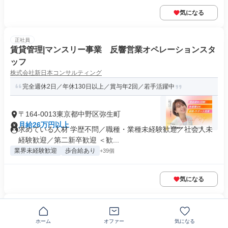
気になる
正社員
賃貸管理|マンスリー事業 反響営業オペレーションスタ
ッフ
株式会社新日本コンサルティング
完全週休2日／年休130日以上／賞与年2回／若手活躍中
〒164-0013東京都中野区弥生町
月給26万円以上
求めている人材 学歴不問／職種・業種未経験歓迎／社会人未
経験歓迎／第二新卒歓迎 ＜歓...
業界未経験歓迎
歩合給あり
+39個
気になる
正社員
不動産会社での賃貸管理営業
ホーム
オファー
気になる
株式会社三島コーポレーション