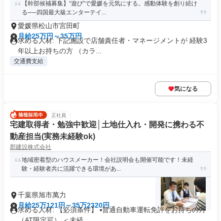
【幹部候補募集】“遊び”で愛媛を元気にする。感動体験を創り続け
る──四国最大級エンターテイ...
愛媛県松山市宮田町
月給25万円～35万円
求める人材: 下記施設で店舗責任者・マネージメントが 経験3
年以上お持ちの方 （カラ...
交通費支給
気になる
正社員
宅建取得者・勉強中歓迎│土地仕入れ・開発に携わる不
動産担当(実務未経験ok)
郡建設株式会社
地域密着型のハウスメーカー！会社説明会も開催可能です！未経
験・経験者共に活躍できる環境があ...
千葉県旭市萬力
月給25万121円～35万2320円
求める人材: 【必須条件】 ▪普通自動車運転免許をお持ちの方
（AT限定可） ＜未経...