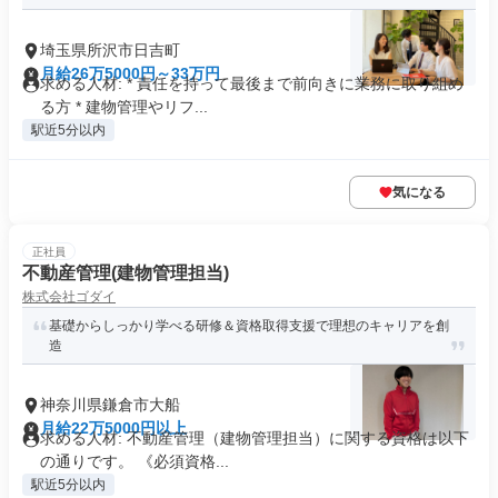
埼玉県所沢市日吉町
月給26万5000円～33万円
求める人材: * 責任を持って最後まで前向きに業務に取り組め
る方 * 建物管理やリフ...
駅近5分以内
気になる
正社員
不動産管理(建物管理担当)
株式会社ゴダイ
基礎からしっかり学べる研修＆資格取得支援で理想のキャリアを創
造
神奈川県鎌倉市大船
月給22万5000円以上
求める人材: 不動産管理（建物管理担当）に関する資格は以下
の通りです。 《必須資格...
駅近5分以内