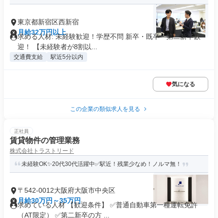
東京都新宿区西新宿
月給32万円以上
求める人材: 未経験歓迎！学歴不問 新卒・既卒・第二新卒歓
迎！ 【未経験者が8割以...
交通費支給
駅近5分以内
気になる
この企業の類似求人を見る
正社員
賃貸物件の管理業務
株式会社トラストリード
未経験OK✨20代30代活躍中✅駅近！残業少なめ！ノルマ無！
〒542-0012大阪府大阪市中央区
月給30万円～35万円
求めている人材 【歓迎条件】 ✅普通自動車第一種運転免許
（AT限定） ✅第二新卒の方 ...