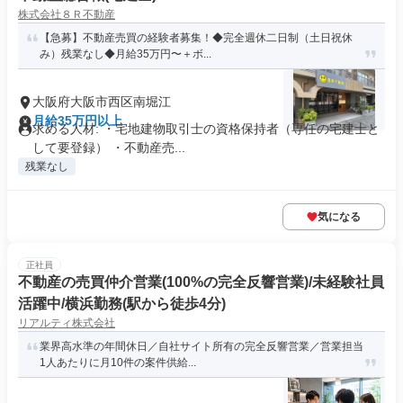
株式会社８Ｒ不動産
【急募】不動産売買の経験者募集！◆完全週休二日制（土日祝休
み）残業なし◆月給35万円〜＋ボ...
大阪府大阪市西区南堀江
月給35万円以上
求める人材: ・宅地建物取引士の資格保持者（専任の宅建士と
して要登録） ・不動産売...
残業なし
気になる
正社員
不動産の売買仲介営業(100%の完全反響営業)/未経験社員
活躍中/横浜勤務(駅から徒歩4分)
リアルティ株式会社
業界高水準の年間休日／自社サイト所有の完全反響営業／営業担当
1人あたりに月10件の案件供給...