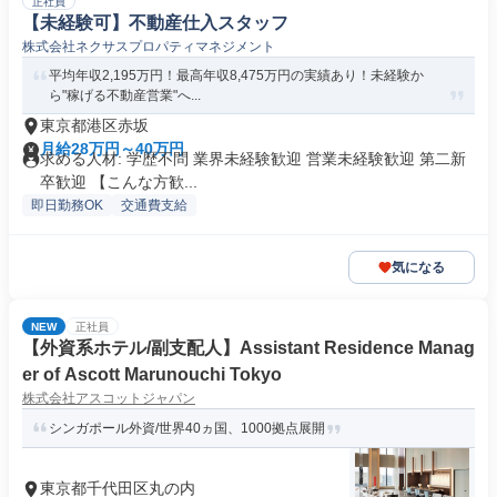
正社員
【未経験可】不動産仕入スタッフ
株式会社ネクサスプロパティマネジメント
平均年収2,195万円！最高年収8,475万円の実績あり！未経験か
ら"稼げる不動産営業"へ...
東京都港区赤坂
月給28万円～40万円
求める人材: 学歴不問 業界未経験歓迎 営業未経験歓迎 第二新
卒歓迎 【こんな方歓...
即日勤務OK
交通費支給
気になる
NEW
正社員
【外資系ホテル/副支配人】Assistant Residence Manag
er of Ascott Marunouchi Tokyo
株式会社アスコットジャパン
シンガポール外資/世界40ヵ国、1000拠点展開
東京都千代田区丸の内