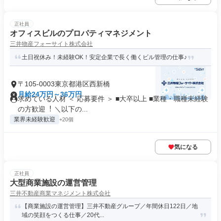
正社員
オフィスビルのプロパティマネジメント
三井物産フォーサイト株式会社
土日祝休み！未経験OK！安定企業で長く働くビル管理の仕事♪
〒105-0003東京都港区西新橋
月給24万円～36万円
求めている人材 ＜ 応募要件 ＞ ■⼤卒以上 ■業種・職種未経験
の⽅歓迎︕ ＼以下の...
業界未経験歓迎
+20個
気になる
正社員
大型商業施設の運営管理
三井不動産商業マネジメント株式会社
【商業施設の運営管理】三井不動産グループ／年間休日122日／地
域の笑顔をつくる仕事／20代...