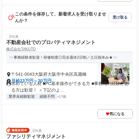
この条件を保存して、新着求人を受け取りませ
受け取る
んか？
正社員
不動産会社でのプロパティマネジメント
株式会社TAKUTO
事務経験者歓迎！研修制度◎完全週休2日制／土日祝休み★
〒541-0043大阪府大阪市中央区高麗橋
月給23万円～30万円
求めている人材 ■PC基本操作ができる方 ■事務職の経験があ
る方は歓迎！ ＜下記のよ...
業界未経験歓迎
経験不問
+17個
気になる
正社員
ファシリティマネジメント