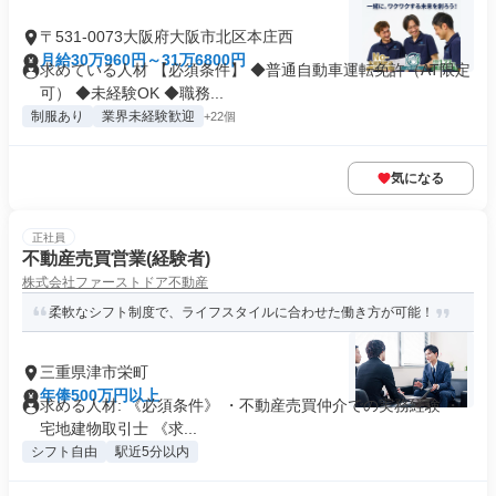
〒531-0073大阪府大阪市北区本庄西
月給30万960円～31万6800円
求めている人材 【必須条件】 ◆普通自動車運転免許（AT限定
可） ◆未経験OK ◆職務...
制服あり
業界未経験歓迎
+22個
気になる
正社員
不動産売買営業(経験者)
株式会社ファーストドア不動産
柔軟なシフト制度で、ライフスタイルに合わせた働き方が可能！
三重県津市栄町
年俸500万円以上
求める人材: 《必須条件》 ・不動産売買仲介での実務経験 ・
宅地建物取引士 《求...
シフト自由
駅近5分以内