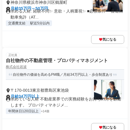
神奈川県横浜市神奈川区鶴屋町
月給35万円～50万円
求める人材: 経験不問✨ 意欲・人柄重視✨ ■必須条件 ・普通自
動車免許（AT...
交通費支給
駅近5分以内
気になる
正社員
自社物件の不動産管理・プロパティマネジメント
株式会社岩波
自社物件の価値を高めるPM職／月給34万円以上・歩合制度あり
〒170-0013東京都豊島区東池袋
月給34万円以上
求めている人材 不動産業界での実務経験をお持ちの方を歓迎
します。 プロパティマネジメ...
年間休日120日以上
+14個
気になる