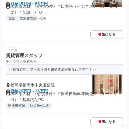
月給45万円～55万円
求める人材: 《必須条件》 * 日本語（ビジネスレベル、資格不
要） * 英語（ビジ...
英語
交通費支給
+1個
気になる
正社員
賃貸管理スタッフ
ディプラス株式会社
賃貸管理ソフトの入力と書類作成が主な仕事です！
福岡県福岡市中央区薬院
月給25万円～35万円
求める人材: 《必須条件》 * 普通自動車運転免許（オートマ
可） * 基本的なPC...
交通費支給
駅近5分以内
気になる