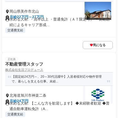
岡山県美作市北山
月給22万円～27万円
求める人材: ・高卒以上 ・普通免許（ＡＴ限定可） ・長期勤
続によるキャリア形成...
交通費支給
気になる
正社員
不動産管理スタッフ
株式会社生活プロデュース
【固定給24万円～、20～30代活躍中】入居者様対応や物件管理
で、暮らしを支える仕事。未経...
北海道旭川市神楽二条
月給24万円
求める人材: 【こんな方を歓迎します】 ◆未経験者歓迎 ◆普
通自動車運転免許（A...
交通費支給