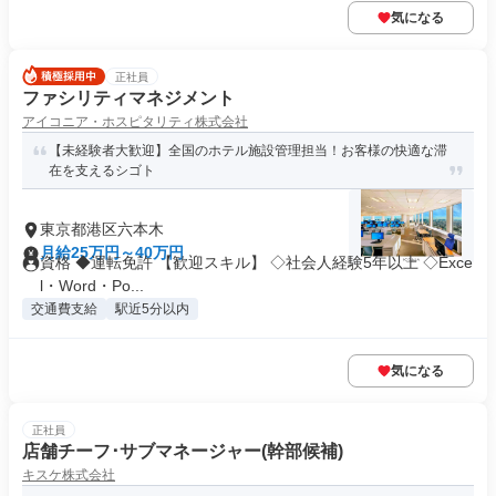
気になる
正社員
ファシリティマネジメント
アイコニア・ホスピタリティ株式会社
【未経験者大歓迎】全国のホテル施設管理担当！お客様の快適な滞
在を支えるシゴト
東京都港区六本木
月給25万円～40万円
資格 ◆運転免許 【歓迎スキル】 ◇社会人経験5年以上 ◇Exce
l・Word・Po...
交通費支給
駅近5分以内
気になる
正社員
店舗チーフ･サブマネージャー(幹部候補)
キスケ株式会社