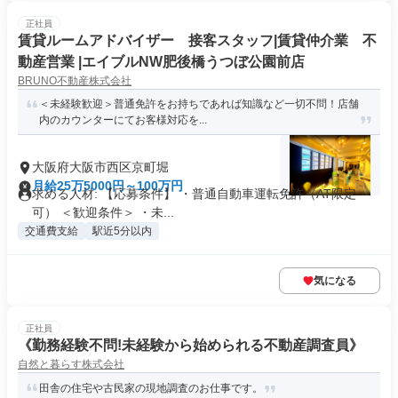
正社員
賃貸ルームアドバイザー 接客スタッフ|賃貸仲介業 不
動産営業 |エイブルNW肥後橋うつぼ公園前店
BRUNO不動産株式会社
＜未経験歓迎＞普通免許をお持ちであれば知識など一切不問！店舗
内のカウンターにてお客様対応を...
大阪府大阪市西区京町堀
月給25万5000円～100万円
求める人材: 【応募条件】 ・普通自動車運転免許（AT限定
可） ＜歓迎条件＞ ・未...
交通費支給
駅近5分以内
気になる
正社員
《勤務経験不問!未経験から始められる不動産調査員》
自然と暮らす株式会社
田舎の住宅や古民家の現地調査のお仕事です。