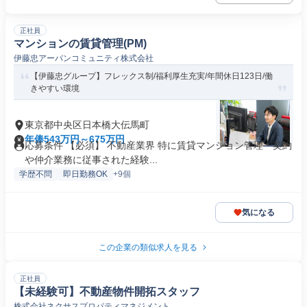
正社員
マンションの賃貸管理(PM)
伊藤忠アーバンコミュニティ株式会社
【伊藤忠グループ】フレックス制/福利厚生充実/年間休日123日/働
きやすい環境
東京都中央区日本橋大伝馬町
年俸543万円～675万円
応募条件 【必須】 不動産業界 特に賃貸マンション管理・契約
や仲介業務に従事された経験...
学歴不問
即日勤務OK
+9個
気になる
この企業の類似求人を見る
正社員
【未経験可】不動産物件開拓スタッフ
株式会社ネクサスプロパティマネジメント