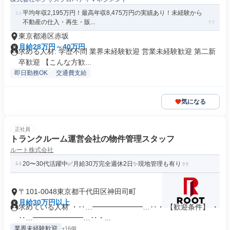
平均年収2,195万円！最高年収8,475万円の実績あり！未経験から
不動産の仕入・再生・販...
東京都港区赤坂
月給28万円～40万円
求める人材: 学歴不問 業界未経験歓迎 営業未経験歓迎 第二新
卒歓迎 【こんな方歓...
即日勤務OK
交通費支給
気になる
正社員
トランクルーム運営会社の物件管理スタッフ
ルート株式会社
20〜30代活躍中✅月給30万完全週休2日✨現地管理も有り
〒101-0048東京都千代田区神田司町
月給30万円以上
求めている人材 ・‥…━━━━━━━…‥・ 【歓迎条件】 ・
‥…━━━━━━━…‥・...
業界未経験歓迎
+16個