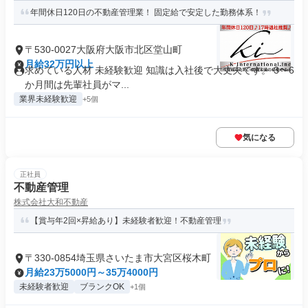
年間休日120日の不動産管理業！ 固定給で安定した勤務体系！
〒530-0027大阪府大阪市北区堂山町
月給32万円以上
求めている人材 未経験歓迎 知識は入社後で大丈夫です。 3〜6
か月間は先輩社員がマ...
業界未経験歓迎
+5個
気になる
正社員
不動産管理
株式会社大和不動産
【賞与年2回×昇給あり】未経験者歓迎！不動産管理
〒330-0854埼玉県さいたま市大宮区桜木町
月給23万5000円～35万4000円
未経験者歓迎
ブランクOK
+1個