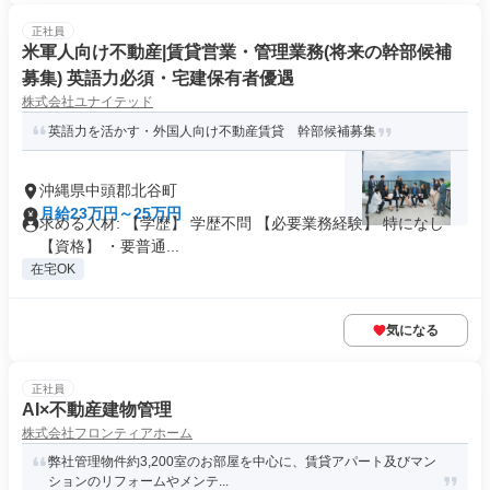
正社員
米軍人向け不動産|賃貸営業・管理業務(将来の幹部候補
募集) 英語力必須・宅建保有者優遇
株式会社ユナイテッド
英語力を活かす・外国人向け不動産賃貸 幹部候補募集
沖縄県中頭郡北谷町
月給23万円～25万円
求める人材: 【学歴】 学歴不問 【必要業務経験】 特になし
【資格】 ・要普通...
在宅OK
気になる
正社員
AI×不動産建物管理
株式会社フロンティアホーム
弊社管理物件約3,200室のお部屋を中心に、賃貸アパート及びマン
ションのリフォームやメンテ...