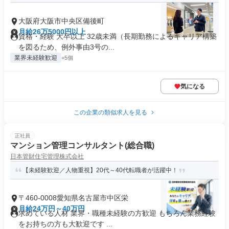
大阪府大阪市中央区備後町
月給26万5000円以上
資格・経験 大卒以上 32歳未満（長期勤務によるキャリア構築
を図るため、例外事由3号の...
業界未経験歓迎
+5個
気になる
この企業の類似求人を見る
正社員
マンション管理コンサルタント(総合職)
日本管財住宅管理株式会社
【未経験歓迎／人物重視】20代～40代転職者が活躍中！
〒460-0008愛知県名古屋市中区栄
月給24万円～40万円
求めている人材 業界・職種未経験の方歓迎 もちろん業務経験
をお持ちの方も大歓迎です ...