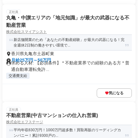
正社員
丸亀・中讃エリアの「地元知識」が最大の武器になる不
動産営業
株式会社スマイアシスト
新店舗開業のため「あなたの不動産経験」が最大の武器になる！完
全週休2日制の働きやすい環境で...
香川県丸亀市土器町東
月給25万円～50万円
求める人材: 【必須条件】 * 不動産業界での経験のある方 * 普
通自動車運転免許...
交通費支給
気になる
正社員
不動産営業(中古マンションの仕入れ営業)
株式会社エフステージ
平均年収830万円！1000万円超多数！買取再販のリーディングカ
ンパニー！累計9300戸の...