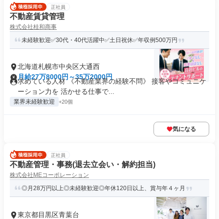
正社員
不動産賃貸管理
株式会社桂和商事
未経験歓迎✅30代・40代活躍中✅土日祝休✅年収例500万円
北海道札幌市中央区大通西
月給27万8000円～35万2000円
求めている人材 《不動産業界の経験不問》 接客やコミュニケ
ーション力を 活かせる仕事で...
業界未経験歓迎
+20個
気になる
正社員
不動産管理・事務(退去立会い・解約担当)
株式会社MEコーポレーション
◎月28万円以上◎未経験歓迎◎年休120日以上、賞与年４ヶ月
東京都目黒区青葉台