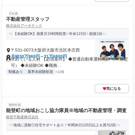
正社員
不動産管理スタッフ
株式会社アーキテック
【未経験OK】残業月15時間程度✨年休123日✨面接1回
〒531-0073大阪府大阪市北区本庄西
月給30万960円～31万6800円
求めている人材 【必須条件】 ◆普通自動車運転免許（AT限定
可） ◆未経験OK ◆職務...
制服あり
業界未経験歓迎
+22個
気になる
契約社員
能登町の地域おこし協力隊員※地域の不動産管理・調査
能登不動産株式会社
地域に貢献◎住宅サポートあり！年間休日120日以上＆賞与2回