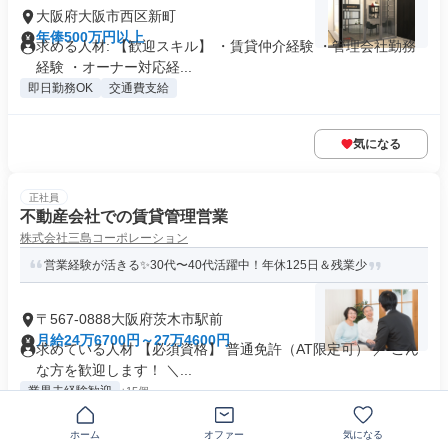
大阪府大阪市西区新町
年俸500万円以上
求める人材: 【歓迎スキル】 ・賃貸仲介経験 ・管理会社勤務
経験 ・オーナー対応経...
即日勤務OK
交通費支給
気になる
正社員
不動産会社での賃貸管理営業
株式会社三島コーポレーション
営業経験が活きる✨30代〜40代活躍中！年休125日＆残業少
〒567-0888大阪府茨木市駅前
月給24万6700円～27万4600円
求めている人材 【必須資格】 普通免許（AT限定可） ／ こん
な方を歓迎します！ ＼...
業界未経験歓迎
+15個
ホーム
オファー
気になる
気になる