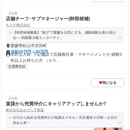
正社員
店舗チーフ･サブマネージャー(幹部候補)
キスケ株式会社
【幹部候補募集】“遊び”で愛媛を元気にする。感動体験を創り続け
る──四国最大級エンターテイ...
愛媛県松山市宮田町
月給25万円～35万円
求める人材: 下記施設で店舗責任者・マネージメントが 経験3
年以上お持ちの方 （カラ...
交通費支給
気になる
正社員
賃貸から売買仲介にキャリアアップしませんか?
株式会社あおぞら不動産
ゼロから始める売買仲介の知識＆スキル／完全週休２日制＜土日の
休みも有＞