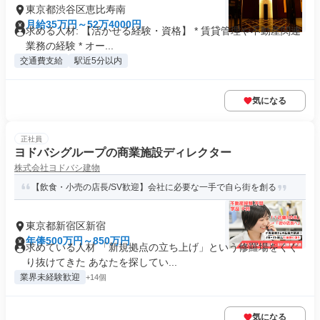
東京都渋谷区恵比寿南
月給35万円～52万4000円
求める人材: 【活かせる経験・資格】 * 賃貸管理や不動産関連
業務の経験 * オー...
交通費支給
駅近5分以内
気になる
正社員
ヨドバシグループの商業施設ディレクター
株式会社ヨドバシ建物
【飲食・小売の店長/SV歓迎】会社に必要な一手で自ら街を創る
東京都新宿区新宿
年俸500万円～850万円
求めている人材 「新規拠点の立ち上げ」という修羅場をくぐ
り抜けてきた あなたを探してい...
業界未経験歓迎
+14個
気になる