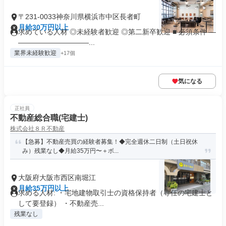
〒231-0033神奈川県横浜市中区長者町
月給30万円以上
求めている人材 ◎未経験者歓迎 ◎第二新卒歓迎 ■ 必須条件 ―
――――――――――...
業界未経験歓迎
+17個
気になる
正社員
不動産総合職(宅建士)
株式会社８Ｒ不動産
【急募】不動産売買の経験者募集！◆完全週休二日制（土日祝休
み）残業なし◆月給35万円〜＋ボ...
大阪府大阪市西区南堀江
月給35万円以上
求める人材: ・宅地建物取引士の資格保持者（専任の宅建士と
して要登録） ・不動産売...
残業なし