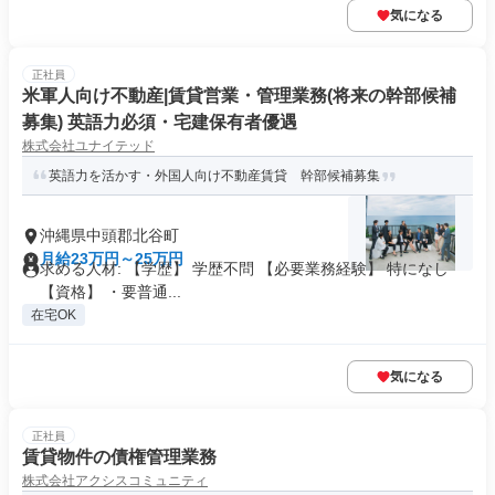
気になる
正社員
米軍人向け不動産|賃貸営業・管理業務(将来の幹部候補
募集) 英語力必須・宅建保有者優遇
株式会社ユナイテッド
英語力を活かす・外国人向け不動産賃貸 幹部候補募集
沖縄県中頭郡北谷町
月給23万円～25万円
求める人材: 【学歴】 学歴不問 【必要業務経験】 特になし
【資格】 ・要普通...
在宅OK
気になる
正社員
賃貸物件の債権管理業務
株式会社アクシスコミュニティ