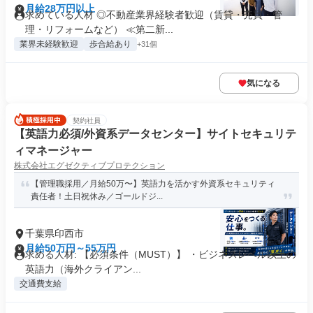
月給28万円以上
求めている人材 ◎不動産業界経験者歓迎（賃貸・売買・管
理・リフォームなど） ≪第二新...
業界未経験歓迎
歩合給あり
+31個
気になる
契約社員
【英語力必須/外資系データセンター】サイトセキュリテ
ィマネージャー
株式会社エグゼクティブプロテクション
【管理職採用／月給50万〜】英語力を活かす外資系セキュリティ
責任者！土日祝休み／ゴールドジ...
千葉県印西市
月給50万円～55万円
求める人材: 【必須条件（MUST）】 ・ビジネスレベル以上の
英語力（海外クライアン...
交通費支給