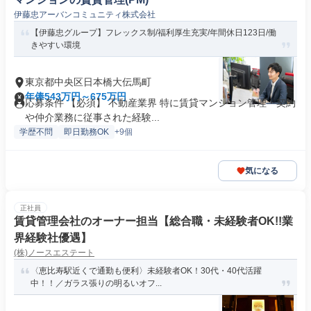
伊藤忠アーバンコミュニティ株式会社
【伊藤忠グループ】フレックス制/福利厚生充実/年間休日123日/働
きやすい環境
東京都中央区日本橋大伝馬町
年俸543万円～675万円
応募条件 【必須】 不動産業界 特に賃貸マンション管理・契約
や仲介業務に従事された経験...
学歴不問
即日勤務OK
+9個
気になる
正社員
賃貸管理会社のオーナー担当【総合職・未経験者OK!!業
界経験社優遇】
(株)ノースエステート
〈恵比寿駅近くで通勤も便利〉未経験者OK！30代・40代活躍
中！！／ガラス張りの明るいオフ...