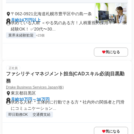
〒062-0921北海道札幌市豊平区中の島一条
月給24万円以上
求めている人材 ＜やる気のある方！人柄重視の採用！＞ ✅ 未
経験OK！ ✅20代〜30...
業界未経験歓迎
+23個
気になる
正社員
ファシリティマネジメント担当|CADスキル必須|目黒勤
務
Drake Business Services Japan(株)
東京都目黒区
月給30万円～36万円
求める人材: * 主体的に行動できる方 * 社内外の関係者と円滑
にコミュニケーション...
即日勤務OK
交通費支給
気になる