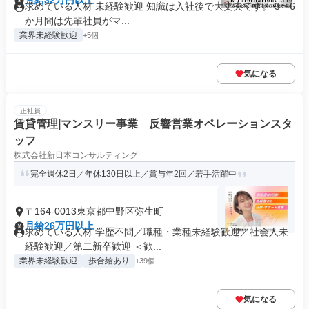
月給32万円以上
求めている人材 未経験歓迎 知識は入社後で大丈夫です。 3〜6
か月間は先輩社員がマ...
業界未経験歓迎
+5個
気になる
正社員
賃貸管理|マンスリー事業 反響営業オペレーションスタ
ッフ
株式会社新日本コンサルティング
完全週休2日／年休130日以上／賞与年2回／若手活躍中
〒164-0013東京都中野区弥生町
月給26万円以上
求めている人材 学歴不問／職種・業種未経験歓迎／社会人未
経験歓迎／第二新卒歓迎 ＜歓...
業界未経験歓迎
歩合給あり
+39個
気になる