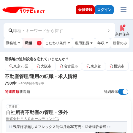
会員登録
ログイン
職種・キーワードから探す
条件保存
勤務地
職種
こだわり条件
雇用形態
年収
新着のみ
1
勤務地の追加設定を忘れていませんか？
東京23区
大阪市
名古屋市
東京都
横浜市
不動産管理/運用の転職・求人情報
790
件
1
〜
100
件目を表示中
関連度順
新着順
詳細表示
正社員
自社所有不動産の管理・渉外
株式会社ＹＳＧホールディングス
残業ほぼ無し＆フレックス制◎月給30万円～◎未経験者可