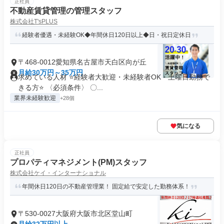
正社員
不動産賃貸管理の管理スタッフ
株式会社T'sPLUS
経験者優遇・未経験OK◆年間休日120日以上◆日・祝日定休日
〒468-0012愛知県名古屋市天白区向が丘
月給30万円～35万円
求めている人材 ⭐経験者大歓迎・未経験者OK・土曜日勤務で
きる方⭐ 〈必須条件〉 〇...
業界未経験歓迎
+28個
気になる
正社員
プロパティマネジメント(PM)スタッフ
株式会社ケイ・インターナショナル
年間休日120日の不動産管理業！ 固定給で安定した勤務体系！
〒530-0027大阪府大阪市北区堂山町