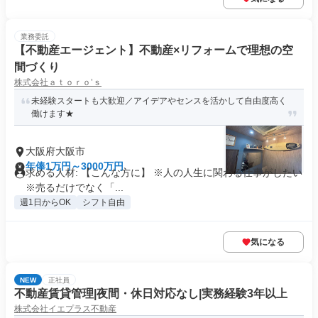
業務委託
【不動産エージェント】不動産×リフォームで理想の空
間づくり
株式会社ａｔｏｒｏ’ｓ
未経験スタートも大歓迎／アイデアやセンスを活かして自由度高く
働けます★
大阪府大阪市
年俸1万円～3000万円
求める人材: 【こんな方に】 ※人の人生に関わる仕事がしたい
※売るだけでなく「...
週1日からOK
シフト自由
気になる
NEW
正社員
不動産賃貸管理|夜間・休日対応なし|実務経験3年以上
株式会社イエプラス不動産