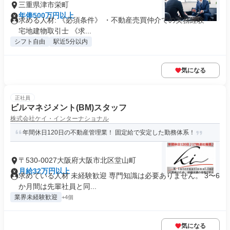
三重県津市栄町
年俸500万円以上
求める人材: 《必須条件》 ・不動産売買仲介での実務経験 ・
宅地建物取引士 《求...
シフト自由
駅近5分以内
気になる
正社員
ビルマネジメント(BM)スタッフ
株式会社ケイ・インターナショナル
年間休日120日の不動産管理業！ 固定給で安定した勤務体系！
〒530-0027大阪府大阪市北区堂山町
月給32万円以上
求めている人材 未経験歓迎 専門知識は必要ありません。 3〜6
か月間は先輩社員と同...
業界未経験歓迎
+4個
気になる