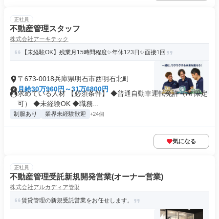
正社員
不動産管理スタッフ
株式会社アーキテック
【未経験OK】残業月15時間程度✨年休123日✨面接1回
〒673-0018兵庫県明石市西明石北町
月給30万960円～31万6800円
求めている人材 【必須条件】 ◆普通自動車運転免許（AT限定
可） ◆未経験OK ◆職務...
制服あり
業界未経験歓迎
+24個
気になる
正社員
不動産管理受託新規開発営業(オーナー営業)
株式会社アルカディア管財
賃貸管理の新規受託営業をお任せします。