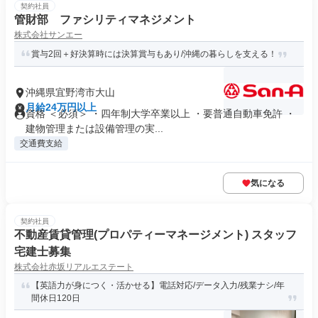
契約社員
管財部 ファシリティマネジメント
株式会社サンエー
賞与2回＋好決算時には決算賞与もあり/沖縄の暮らしを支える！
沖縄県宜野湾市大山
月給24万円以上
資格 ＜必須＞ ・四年制大学卒業以上 ・要普通自動車免許 ・
建物管理または設備管理の実...
交通費支給
気になる
契約社員
不動産賃貸管理(プロパティーマネージメント) スタッフ
宅建士募集
株式会社赤坂リアルエステート
【英語力が身につく・活かせる】電話対応/データ入力/残業ナシ/年
間休日120日