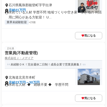
石川県鳳珠郡能登町字宇出津
月給21万円
求めている人材 学歴不問 地域づくりや空き家・空き地の 利活
用に関心がある方歓迎！ U...
業界未経験歓迎
+23個
気になる
正社員
営業員(不動産管理)
株式会社Ｊ・メデイア
未経験ＯＫ！完全週休二日制！成長企業で営業員募集！
北海道北見市本町
月給23万円～30万円
求める人材: ◆ 経験不要 ◆ 学歴不問
気になる