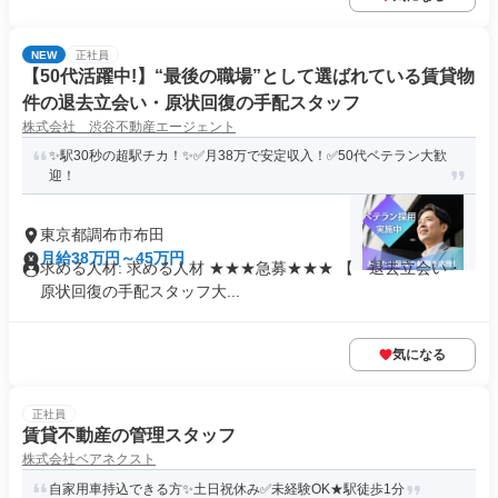
NEW
正社員
【50代活躍中!】“最後の職場”として選ばれている賃貸物
件の退去立会い・原状回復の手配スタッフ
株式会社 渋谷不動産エージェント
✨駅30秒の超駅チカ！✨✅月38万で安定収入！✅50代ベテラン大歓
迎！
東京都調布市布田
月給38万円～45万円
求める人材: 求める人材 ★★★急募★★★ 【 退去立会い・
原状回復の手配スタッフ大...
気になる
正社員
賃貸不動産の管理スタッフ
株式会社ベアネクスト
自家用車持込できる方✨土日祝休み✅未経験OK★駅徒歩1分