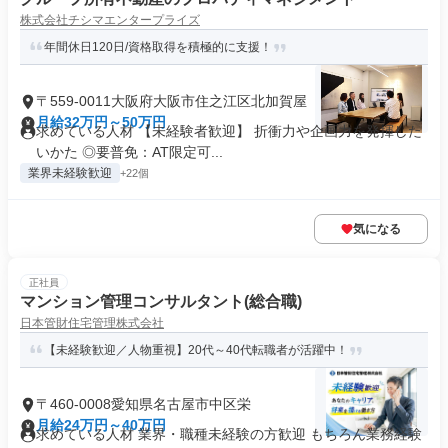
株式会社チシマエンタープライズ
年間休日120日/資格取得を積極的に支援！
〒559-0011大阪府大阪市住之江区北加賀屋
月給32万円～50万円
求めている人材 【未経験者歓迎】 折衝力や企画力を発揮した
いかた ◎要普免：AT限定可...
業界未経験歓迎
+22個
気になる
正社員
マンション管理コンサルタント(総合職)
日本管財住宅管理株式会社
【未経験歓迎／人物重視】20代～40代転職者が活躍中！
〒460-0008愛知県名古屋市中区栄
月給24万円～40万円
求めている人材 業界・職種未経験の方歓迎 もちろん業務経験