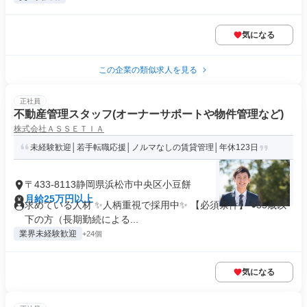
気になる
この企業の類似求人を見る
正社員
不動産管理スタッフ(オーナーサポートや物件管理など)
株式会社ＡＳＳＥＴＩＡ
未経験歓迎│若手転職応援│ノルマなしの賃貸管理│年休123日
〒433-8113静岡県浜松市中央区小豆餅
月給25万円以上
求めている人材 ✨人柄重視で採用中✨ 【必須条件】 ●35歳以
下の方（長期勤続による...
業界未経験歓迎
+24個
気になる