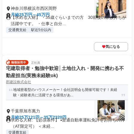
神奈川県横浜市西区岡野
月給25万円～45万円
【求める人材】 ・35歳ぐらいまでの方 30前後の家族持ちが
活躍中です。 ・仕事と自分...
交通費支給
駅近5分以内
気になる
正社員
宅建取得者・勉強中歓迎│土地仕入れ・開発に携わる不
動産担当(実務未経験ok)
郡建設株式会社
地域密着型のハウスメーカー！会社説明会も開催可能です！未経
験・経験者共に活躍できる環境があ...
千葉県旭市萬力
月給25万121円～35万2320円
求める人材: 【必須条件】 ▪普通自動車運転免許をお持ちの方
（AT限定可） ＜未経...
交通費支給