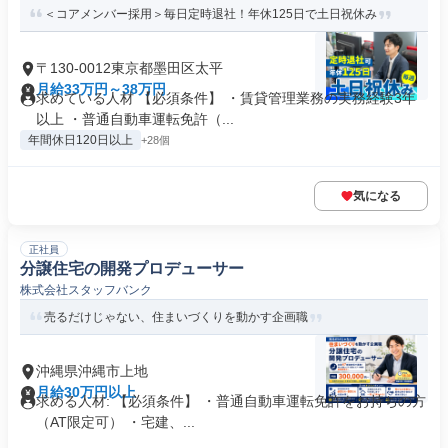
＜コアメンバー採用＞毎日定時退社！年休125日で土日祝休み
〒130-0012東京都墨田区太平
月給33万円～38万円
求めている人材 【必須条件】 ・賃貸管理業務の実務経験3年
以上 ・普通自動車運転免許（...
年間休日120日以上
+28個
気になる
正社員
分譲住宅の開発プロデューサー
株式会社スタッフバンク
売るだけじゃない、住まいづくりを動かす企画職
沖縄県沖縄市上地
月給30万円以上
求める人材: 【必須条件】 ・普通自動車運転免許をお持ちの方
（AT限定可） ・宅建、...