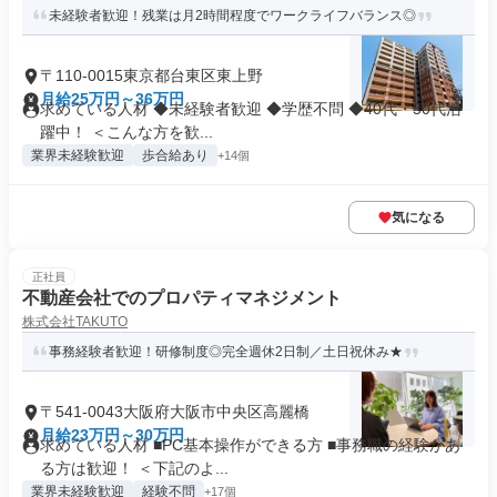
未経験者歓迎！残業は月2時間程度でワークライフバランス◎
〒110-0015東京都台東区東上野
月給25万円～36万円
求めている人材 ◆未経験者歓迎 ◆学歴不問 ◆40代・50代活
躍中！ ＜こんな方を歓...
業界未経験歓迎
歩合給あり
+14個
気になる
正社員
不動産会社でのプロパティマネジメント
株式会社TAKUTO
事務経験者歓迎！研修制度◎完全週休2日制／土日祝休み★
〒541-0043大阪府大阪市中央区高麗橋
月給23万円～30万円
求めている人材 ■PC基本操作ができる方 ■事務職の経験があ
る方は歓迎！ ＜下記のよ...
業界未経験歓迎
経験不問
+17個