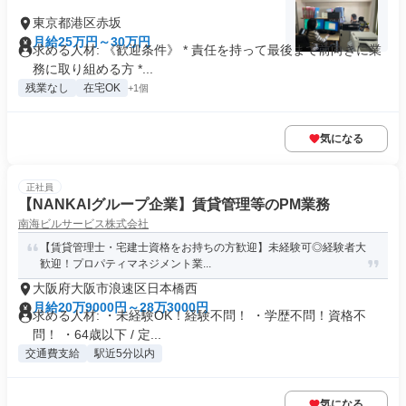
東京都港区赤坂
月給25万円～30万円
求める人材: 《歓迎条件》 * 責任を持って最後まで前向きに業
務に取り組める方 *...
残業なし
在宅OK
+1個
気になる
正社員
【NANKAIグループ企業】賃貸管理等のPM業務
南海ビルサービス株式会社
【賃貸管理士・宅建士資格をお持ちの方歓迎】未経験可◎経験者大
歓迎！プロパティマネジメント業...
大阪府大阪市浪速区日本橋西
月給20万9000円～28万3000円
求める人材: ・未経験OK！経験不問！ ・学歴不問！資格不
問！ ・64歳以下 / 定...
交通費支給
駅近5分以内
気になる