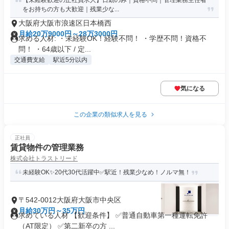
【未経験歓迎の正社員求人】日勤のみ｜資格不問｜管理業務主任者
をお持ちの方も大歓迎｜残業少な...
大阪府大阪市浪速区日本橋西
月給20万9000円～28万3000円
求める人材: ・未経験OK！経験不問！ ・学歴不問！資格不
問！ ・64歳以下 / 定...
交通費支給
駅近5分以内
気になる
この企業の類似求人を見る
正社員
賃貸物件の管理業務
株式会社トラストリード
未経験OK✨20代30代活躍中✅駅近！残業少なめ！ノルマ無！
〒542-0012大阪府大阪市中央区
月給30万円～35万円
求めている人材 【歓迎条件】 ✅普通自動車第一種運転免許
（AT限定） ✅第二新卒の方 ...